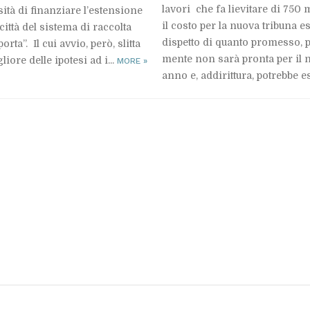
la­vo­ri che fa lie­vi­ta­re di 750
si­tà di fi­nan­zia­re l’e­sten­sio­ne
il co­sto per la nuo­va tri­bu­na e
 cit­tà del si­ste­ma di rac­col­ta
di­spet­to di quan­to pro­mes­so, p
por­ta”. Il cui av­vio, però, slit­ta
men­te non sarà pron­ta per il 
lio­re del­le ipo­te­si ad i...
MORE
»
anno e, ad­di­rit­tu­ra, po­treb­be es­