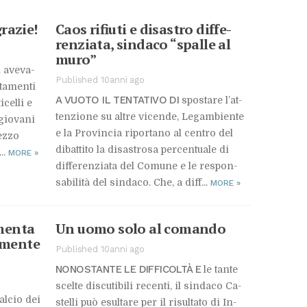
gra­zie!
Caos ri­fiu­ti e di­sa­stro dif­fe­
ren­zia­ta, sin­da­co “spal­le al
muro”
i ave­va­
Published 10anni ago
ta­men­ti
A VUO­TO IL TEN­TA­TI­VO DI
spo­sta­re l’at­
­cel­li e
ten­zio­ne su al­tre vi­cen­de, Le­gam­bien­te
gio­va­ni
e la Pro­vin­cia ri­por­ta­no al cen­tro del
ez­zo
di­bat­ti­to la di­sa­stro­sa per­cen­tua­le di
...
MORE
»
dif­fe­ren­zia­ta del Co­mu­ne e le re­spon­
sa­bi­li­tà del sin­da­co. Che, a dif­f...
MORE
»
­men­ta
Un uomo solo al co­man­do
r­men­te
Published 10anni ago
NO­NO­STAN­TE LE DIF­FI­COL­TÀ E
le tan­te
scel­te di­scu­ti­bi­li re­cen­ti, il sin­da­co Ca­
al­cio dei
stel­li può esul­ta­re per il ri­sul­ta­to di In­