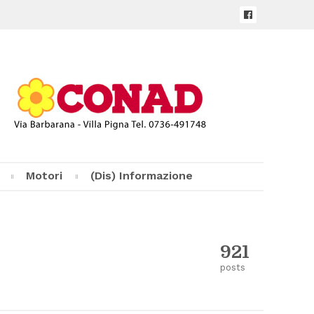
Mo­to­ri
(Dis) In­for­ma­zio­ne
al­cio
For­mu­la 1
lo
Mo­to­ci­cli­smo
921
ort
posts