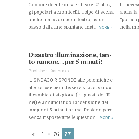
Co­mu­ne de­ci­de di sa­cri­fi­ca­re 27 al­log­
la ne­ces­
gi po­po­la­ri a Mon­ti­cel­li. Col­po di sce­na
a tut­ta la
an­che nei la­vo­ri per il tea­tro, ad un
“por­ta a 
pas­so dal­la fine spun­ta­no inat­t...
nel­la mi­g
MORE
»
Di­sa­stro il­lu­mi­na­zio­ne, tan­
to ru­mo­re… per 5 mi­nu­ti!
Published 10anni ago
IL SIN­DA­CO RI­SPON­DE
alle po­le­mi­che e
alle ac­cu­se per i dis­ser­vi­zi ac­cu­san­do
il cam­bio di sta­gio­ne (e i gua­sti del­l’E­
nel) e an­nun­cian­do l’ac­cen­sio­ne dei
lam­pio­ni 5 mi­nu­ti pri­ma. Re­sta­no però
sen­za ri­spo­ste tut­te le que­stio­n...
MORE
»
77
«
1
76