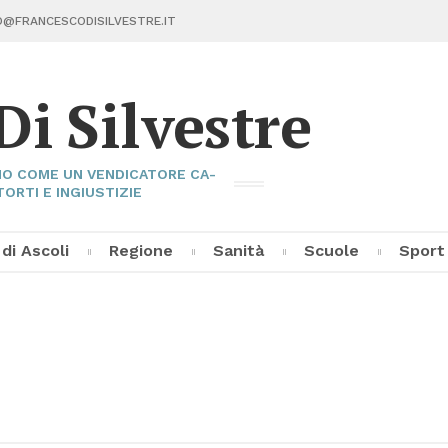
@FRAN­CE­SCO­DI­SIL­VE­STRE.IT
Di Sil­ve­stre
I­NO COME UN VEN­DI­CA­TO­RE CA­
TOR­TI E IN­GIU­STI­ZIE
 di Asco­li
Re­gio­ne
Sa­ni­tà
Scuo­le
Sport
Fran­ce­sco Di Sil­ve­stre
Asco­li C
Pal­la­vo­
Al­tri Sp