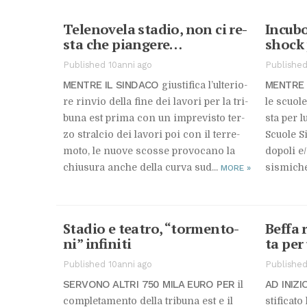
Te­le­no­ve­la sta­dio, non ci re­
In­cu­b
sta che pian­ge­re…
shock 
Published 10anni ago
Published
MEN­TRE IL SIN­DA­CO
MEN­TRE 
giu­sti­fi­ca l’ul­te­rio­
re rin­vio del­la fine dei la­vo­ri per la tri­
le scuo­le
bu­na est pri­ma con un im­pre­vi­sto ter­
sta per lu
zo stral­cio dei la­vo­ri poi con il ter­re­
Scuo­le Si
mo­to, le nuo­ve scos­se pro­vo­ca­no la
do­po­li e/
chiu­su­ra an­che del­la cur­va sud...
si­smi­ch
MORE
»
Sta­dio e tea­tro, “tor­men­to­
Bef­fa r
ni” in­fi­ni­ti
ta per 
Published 10anni ago
Published
SER­VO­NO AL­TRI 750 MILA EURO PER
AD INI­ZI
il
com­ple­ta­men­to del­la tri­bu­na est e il
sti­fi­ca­