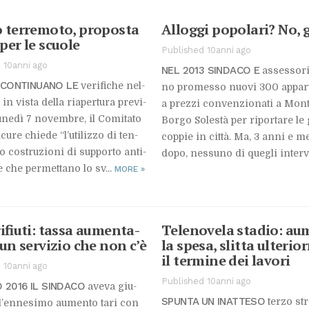
o ter­re­mo­to, pro­po­sta
Al­log­gi po­po­la­ri? No, 
per le scuo­le
Published 10anni ago
 10anni ago
NEL 2013 SIN­DA­CO E
as­ses­so­r
CON­TI­NUA­NO LE
ve­ri­fi­che nel­
no pro­mes­so nuo­vi 300 ap­par­
 in vi­sta del­la ria­per­tu­ra pre­vi­
a prez­zi con­ven­zio­na­ti a Mon­ti
­ne­dì 7 no­vem­bre, il Co­mi­ta­to
Bor­go So­le­stà per ri­por­ta­re le 
­cu­re chie­de “l’u­ti­liz­zo di ten­
cop­pie in cit­tà. Ma, 3 anni e m
​​o co­stru­zio­ni di sup­por­to an­ti­
dopo, nes­su­no di que­gli in­ter­v
e che per­met­ta­no lo sv...
MORE
»
i­fiu­ti: tas­sa au­men­ta­
Te­le­no­ve­la sta­dio: au
un ser­vi­zio che non c’è
la spe­sa, slit­ta ul­te­rio
il ter­mi­ne dei la­vo­ri
 10anni ago
Published 10anni ago
O 2016 IL SIN­DA­CO
ave­va giu­
SPUN­TA UN INAT­TE­SO
ter­zo str
to l’en­ne­si­mo au­men­to tari con