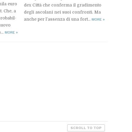
 mila euro
dex Cit­tà che con­fer­ma il gra­di­men­to
st. Che, a
de­gli asco­la­ni nei suoi con­fron­ti. Ma
ro­ba­bil­
an­che per l’as­sen­za di una for­t...
MORE
»
nuo­vo
...
MORE
»
SCROLL TO TOP