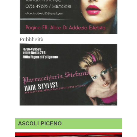
Pub­bli­ci­tà
ASCO­LI PI­CE­NO