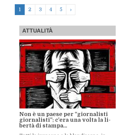
1
2
3
4
5
›
AT­TUA­LI­TÀ
Non è un pae­se per “gior­na­li­sti
gior­na­li­sti”: c’e­ra una vol­ta la li­
ber­tà di stam­pa…