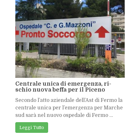
Cen­tra­le uni­ca di emer­gen­za, ri­
schio nuo­va bef­fa per il Pi­ce­no
Se­con­do l’at­to azien­da­le del­l’A­st di Fer­mo la
cen­tra­le uni­ca per l’e­mer­gen­za per Mar­che
sud sarà nel nuo­vo ospe­da­le di Fer­mo ...
Leg­gi Tut­to