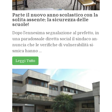
Par­te il nuo­vo anno sco­la­sti­co con la
so­li­ta as­sen­te: la si­cu­rez­za del­le
scuo­le!
Dopo l’en­ne­si­ma se­gna­la­zio­ne al pre­fet­to, in
una pa­ra­dos­sa­le di­ret­ta so­cial il sin­da­co an­
nun­cia che le ve­ri­fi­che di vul­ne­ra­bi­li­tà si­
smi­ca han­no ...
Leg­gi Tut­to