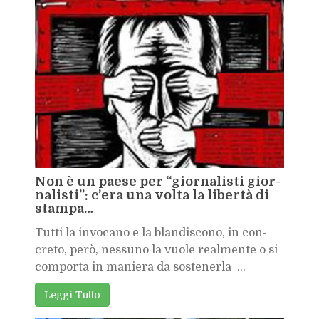
Non è un pae­se per “gior­na­li­sti gior­
na­li­sti”: c’e­ra una vol­ta la li­ber­tà di
stam­pa…
Tut­ti la in­vo­ca­no e la blan­di­sco­no, in con­
cre­to, però, nes­su­no la vuo­le real­men­te o si
com­por­ta in ma­nie­ra da so­ste­ner­la ...
Leg­gi Tut­to