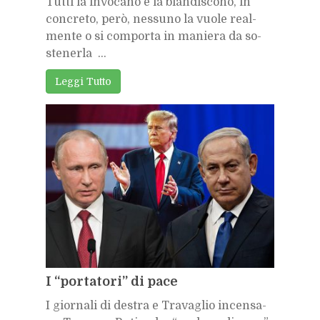
Tut­ti la in­vo­ca­no e la blan­di­sco­no, in
con­cre­to, però, nes­su­no la vuo­le real­
men­te o si com­por­ta in ma­nie­ra da so­
ste­ner­la ...
Leg­gi Tut­to
I “por­ta­to­ri” di pace
I gior­na­li di de­stra e Tra­va­glio in­cen­sa­