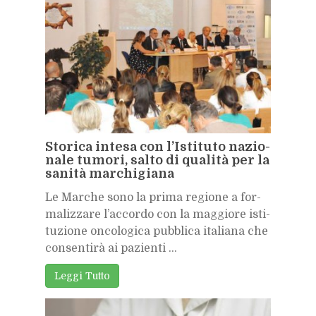
Sto­ri­ca in­te­sa con l’I­sti­tu­to na­zio­
na­le tu­mo­ri, sal­to di qua­li­tà per la
sa­ni­tà mar­chi­gia­na
Le Mar­che sono la pri­ma re­gio­ne a for­
ma­liz­za­re l’ac­cor­do con la mag­gio­re isti­
tu­zio­ne on­co­lo­gi­ca pub­bli­ca ita­lia­na che
con­sen­ti­rà ai pa­zien­ti ...
Leg­gi Tut­to