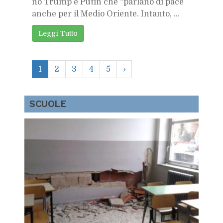
no Trump e Pu­tin che “par­la­no di pace”
an­che per il Me­dio Orien­te. In­tan­to, ...
Leg­gi Tut­to
1
2
3
4
5
›
SCUO­LE