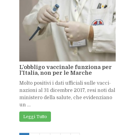
L’ob­bli­go vac­ci­na­le fun­zio­na per
l’I­ta­lia, non per le Mar­che
Mol­to po­si­ti­vi i dati uf­fi­cia­li sul­le vac­ci­
na­zio­ni al 31 di­cem­bre 2017, resi noti dal
mi­ni­ste­ro del­la sa­lu­te, che evi­den­zia­no
un ...
Leg­gi Tut­to