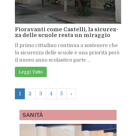
Fio­ra­van­ti come Ca­stel­li, la si­cu­rez­
za del­le scuo­le re­sta un mi­rag­gio
Il pri­mo cit­ta­di­no con­ti­nua a so­ste­ne­re che
la si­cu­rez­za del­le scuo­le è una prio­ri­tà però
il nuo­vo anno sco­la­sti­co par­te ...
Leg­gi Tut­to
1
2
3
4
5
›
SA­NI­TÀ