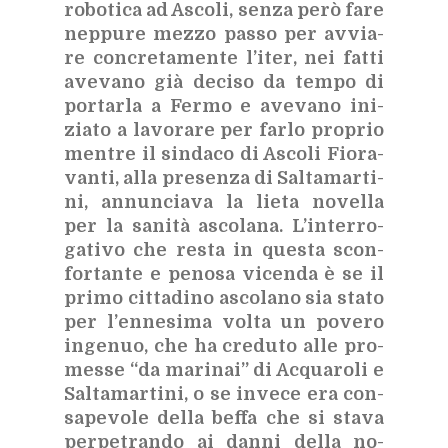
ro­bo­ti­ca ad Asco­li, sen­za però fare
nep­pu­re mez­zo pas­so per av­via­
re con­cre­ta­men­te l’i­ter, nei fat­ti
ave­va­no già de­ci­so da tem­po di
por­tar­la a Fer­mo e ave­va­no ini­
zia­to a la­vo­ra­re per far­lo pro­prio
men­tre il sin­da­co di Asco­li Fio­ra­
van­ti, alla pre­sen­za di Sal­ta­mar­ti­
ni, an­nun­cia­va la lie­ta no­vel­la
per la sa­ni­tà asco­la­na. L’in­ter­ro­
ga­ti­vo che re­sta in que­sta scon­
for­tan­te e pe­no­sa vi­cen­da è se il
pri­mo cit­ta­di­no asco­la­no sia sta­to
per l’en­ne­si­ma vol­ta un po­ve­ro
in­ge­nuo, che ha cre­du­to alle pro­
mes­se “da ma­ri­nai” di Ac­qua­ro­li e
Sal­ta­mar­ti­ni, o se in­ve­ce era con­
sa­pe­vo­le del­la bef­fa che si sta­va
per­pe­tran­do ai dan­ni del­la no­