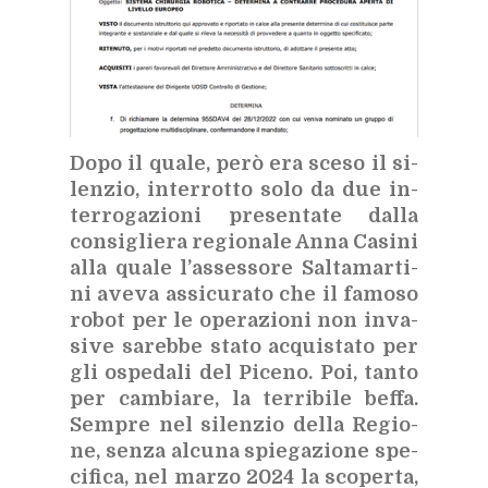
Dopo il qua­le, però era sce­so il si­
len­zio, in­ter­rot­to solo da due in­
ter­ro­ga­zio­ni pre­sen­ta­te dal­la
con­si­glie­ra re­gio­na­le Anna Ca­si­ni
alla qua­le l’as­ses­so­re Sal­ta­mar­ti­
ni ave­va as­si­cu­ra­to che il fa­mo­so
ro­bot per le ope­ra­zio­ni non in­va­
si­ve sa­reb­be sta­to ac­qui­sta­to per
gli ospe­da­li del Pi­ce­no. Poi, tan­to
per cam­bia­re, la ter­ri­bi­le bef­fa.
Sem­pre nel si­len­zio del­la Re­gio­
ne, sen­za al­cu­na spie­ga­zio­ne spe­
ci­fi­ca, nel mar­zo 2024 la sco­per­ta,