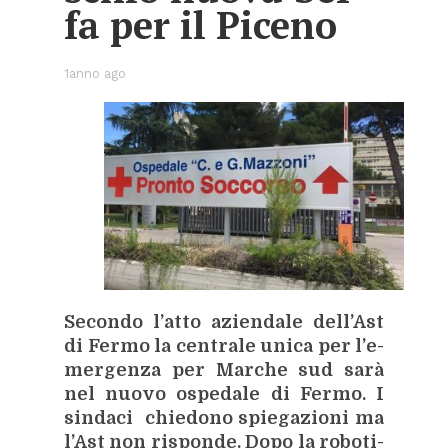
fa per il Pi­ce­no
1anno ago
Se­con­do l’at­to azien­da­le del­l’A­st
di Fer­mo la cen­tra­le uni­ca per l’e­
mer­gen­za per Mar­che sud sarà
nel nuo­vo ospe­da­le di Fer­mo. I
sin­da­ci chie­do­no spie­ga­zio­ni ma
l’A­st non ri­spon­de. Dopo la ro­bo­ti­