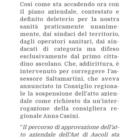
Così come sta ac­ca­den­do ora con
il pia­no azien­da­le, con­te­sta­to e
de­fi­ni­to de­le­te­rio per la no­stra
sa­ni­tà pra­ti­ca­men­te una­ni­me­
men­te, dai sin­da­ci del ter­ri­to­rio,
da­gli ope­ra­to­ri sa­ni­ta­ri, dai sin­
da­ca­ti di ca­te­go­ria ma di­fe­so
esclu­si­va­men­te dal pri­mo cit­ta­
di­no asco­la­no. Che, ad­di­rit­tu­ra, è
in­ter­ve­nu­to per cor­reg­ge­re l’as­
ses­so­re Sal­ta­mar­ti­ni, che ave­va
an­nun­cia­to in Con­si­glio re­gio­na­
le la so­spen­sio­ne del­l’at­to azien­
da­le come ri­chie­sto da un’in­ter­
ro­ga­zio­ne del­la con­si­glie­ra re­
gio­na­le Anna Ca­si­ni.
“
Il per­cor­so di ap­pro­va­zio­ne del­l’at­
to azien­da­le del­l’A­st di Asco­li sta