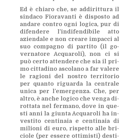
Ed è chia­ro che, se ad­di­rit­tu­ra il
sin­da­co Fio­ra­van­ti è di­spo­sto ad
an­da­re con­tro ogni lo­gi­ca, pur di
di­fen­de­re l’in­di­fen­di­bi­le atto
azien­da­le e non crea­re im­pac­ci al
suo com­pa­gno di par­ti­to (il go­
ver­na­to­re Ac­qua­ro­li), non ci si
può cer­to at­ten­de­re che sia il pri­
mo cit­ta­di­no asco­la­no a far va­le­re
le ra­gio­ni del no­stro ter­ri­to­rio
per quan­to ri­guar­da la cen­tra­le
uni­ca per l’e­mer­gen­za. Che, per
al­tro, è an­che lo­gi­co che ven­ga di­
rot­ta­ta nel fer­ma­no, dove in que­
sti anni la giun­ta Ac­qua­ro­li ha in­
ve­sti­to cen­ti­na­ia e cen­ti­na­ia di
mi­lio­ni di euro, ri­spet­to alle bri­
cio­le (per es­se­re ot­ti­mi­sti) de­sti­