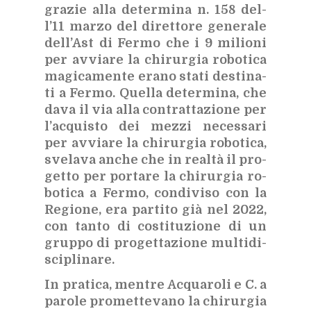
gra­zie alla de­ter­mi­na n. 158 del­
l’11 mar­zo del di­ret­to­re ge­ne­ra­le
del­l’A­st di Fer­mo che i 9 mi­lio­ni
per av­via­re la chi­rur­gia ro­bo­ti­ca
ma­gi­ca­men­te era­no sta­ti de­sti­na­
ti a Fer­mo. Quel­la de­ter­mi­na, che
dava il via alla con­trat­ta­zio­ne per
l’ac­qui­sto dei mez­zi ne­ces­sa­ri
per av­via­re la chi­rur­gia ro­bo­ti­ca,
sve­la­va an­che che in real­tà il pro­
get­to per por­ta­re la chi­rur­gia ro­
bo­ti­ca a Fer­mo, con­di­vi­so con la
Re­gio­ne, era par­ti­to già nel 2022,
con tan­to di co­sti­tu­zio­ne di un
grup­po di pro­get­ta­zio­ne mul­ti­di­
sci­pli­na­re.
In pra­ti­ca, men­tre Ac­qua­ro­li e C. a
pa­ro­le pro­met­te­va­no la chi­rur­gia