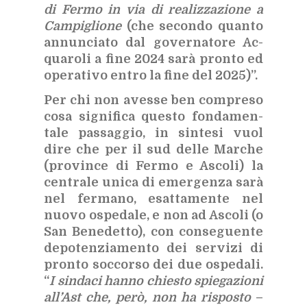
di Fer­mo in via di rea­liz­za­zio­ne a
Cam­pi­glio­ne
(che se­con­do quan­to
an­nun­cia­to dal go­ver­na­to­re Ac­
qua­ro­li a fine 2024 sarà pron­to ed
ope­ra­ti­vo en­tro la fine del 2025)”.
Per chi non aves­se ben com­pre­so
cosa si­gni­fi­ca que­sto fon­da­men­
ta­le pas­sag­gio, in sin­te­si vuol
dire che per il sud del­le Mar­che
(pro­vin­ce di Fer­mo e Asco­li) la
cen­tra­le uni­ca di emer­gen­za sarà
nel fer­ma­no, esat­ta­men­te nel
nuo­vo ospe­da­le, e non ad Asco­li (o
San Be­ne­det­to), con con­se­guen­te
de­po­ten­zia­men­to dei ser­vi­zi di
pron­to soc­cor­so dei due ospe­da­li.
“
I sin­da­ci han­no chie­sto spie­ga­zio­ni
al­l’A­st che, però, non ha ri­spo­sto
–