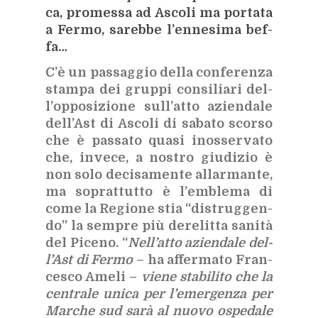
ca, pro­mes­sa ad Asco­li ma por­ta­ta
a Fer­mo, sa­reb­be l’en­ne­si­ma bef­
fa…
C’è un pas­sag­gio del­la con­fe­ren­za
stam­pa dei grup­pi con­si­lia­ri del­
l’op­po­si­zio­ne sul­l’at­to azien­da­le
del­l’A­st di Asco­li di sa­ba­to scor­so
che è pas­sa­to qua­si inos­ser­va­to
che, in­ve­ce, a no­stro giu­di­zio è
non solo de­ci­sa­men­te al­lar­man­te,
ma so­prat­tut­to è l’em­ble­ma di
come la Re­gio­ne stia “di­strug­gen­
do” la sem­pre più de­re­lit­ta sa­ni­tà
del Pi­ce­no. “
Nel­l’at­to azien­da­le del­
l’A­st di Fer­mo
– ha af­fer­ma­to Fran­
ce­sco Ame­li –
vie­ne sta­bi­li­to che la
cen­tra­le uni­ca per l’e­mer­gen­za per
Mar­che sud sarà al nuo­vo ospe­da­le