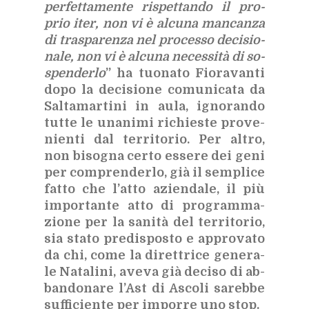
per­fet­ta­men­te ri­spet­tan­do il pro­
prio iter, non vi è al­cu­na man­can­za
di tra­spa­ren­za nel pro­ces­so de­ci­sio­
na­le, non vi è al­cu­na ne­ces­si­tà di so­
spen­der­lo
” ha tuo­na­to Fio­ra­van­ti
dopo la de­ci­sio­ne co­mu­ni­ca­ta da
Sal­ta­mar­ti­ni in aula, igno­ran­do
tut­te le una­ni­mi ri­chie­ste pro­ve­
nien­ti dal ter­ri­to­rio. Per al­tro,
non bi­so­gna cer­to es­se­re dei geni
per com­pren­der­lo, già il sem­pli­ce
fat­to che l’at­to azien­da­le, il più
im­por­tan­te atto di pro­gram­ma­
zio­ne per la sa­ni­tà del ter­ri­to­rio,
sia sta­to pre­di­spo­sto e ap­pro­va­to
da chi, come la di­ret­tri­ce ge­ne­ra­
le Na­ta­li­ni, ave­va già de­ci­so di ab­
ban­do­na­re l’A­st di Asco­li sa­reb­be
suf­fi­cien­te per im­por­re uno stop.