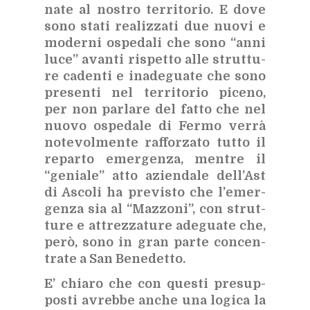
na­te al no­stro ter­ri­to­rio. E dove
sono sta­ti rea­liz­za­ti due nuo­vi e
mo­der­ni ospe­da­li che sono “anni
luce” avan­ti ri­spet­to alle strut­tu­
re ca­den­ti e ina­de­gua­te che sono
pre­sen­ti nel ter­ri­to­rio pi­ce­no,
per non par­la­re del fat­to che nel
nuo­vo ospe­da­le di Fer­mo ver­rà
no­te­vol­men­te raf­for­za­to tut­to il
re­par­to emer­gen­za, men­tre il
“ge­nia­le” atto azien­da­le del­l’A­st
di Asco­li ha pre­vi­sto che l’e­mer­
gen­za sia al “Maz­zo­ni”, con strut­
tu­re e at­trez­za­tu­re ade­gua­te che,
però, sono in gran par­te con­cen­
tra­te a San Be­ne­det­to.
E’ chia­ro che con que­sti pre­sup­
po­sti avreb­be an­che una lo­gi­ca la