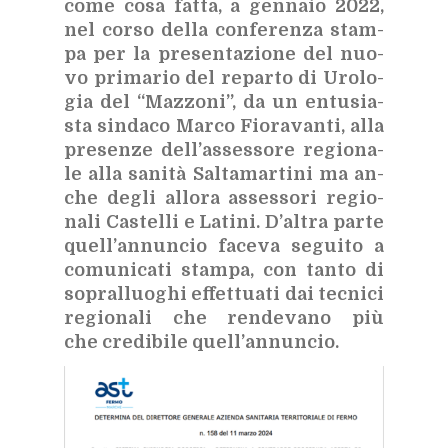
come cosa fat­ta, a gen­na­io 2022,
nel cor­so del­la con­fe­ren­za stam­
pa per la pre­sen­ta­zio­ne del nuo­
vo pri­ma­rio del re­par­to di Uro­lo­
gia del “Maz­zo­ni”, da un en­tu­sia­
sta sin­da­co Mar­co Fio­ra­van­ti, alla
pre­sen­ze del­l’as­ses­so­re re­gio­na­
le alla sa­ni­tà Sal­ta­mar­ti­ni ma an­
che de­gli al­lo­ra as­ses­so­ri re­gio­
na­li Ca­stel­li e La­ti­ni. D’al­tra par­te
quel­l’an­nun­cio fa­ce­va se­gui­to a
co­mu­ni­ca­ti stam­pa, con tan­to di
so­pral­luo­ghi ef­fet­tua­ti dai tec­ni­ci
re­gio­na­li che ren­de­va­no più
che cre­di­bi­le quel­l’an­nun­cio.