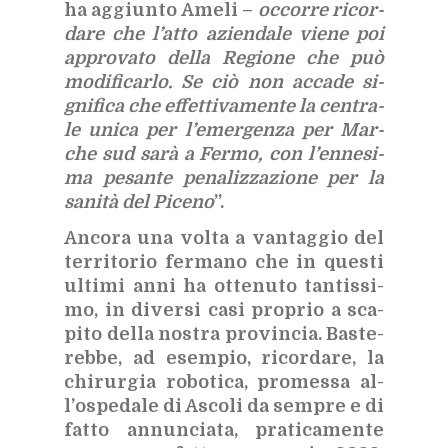
ha ag­giun­to Ame­li –
oc­cor­re ri­cor­
da­re che l’at­to azien­da­le vie­ne poi
ap­pro­va­to del­la Re­gio­ne che può
mo­di­fi­car­lo. Se ciò non ac­ca­de si­
gni­fi­ca che ef­fet­ti­va­men­te la cen­tra­
le uni­ca per l’e­mer­gen­za per Mar­
che sud sarà a Fer­mo, con l’en­ne­si­
ma pe­san­te pe­na­liz­za­zio­ne per la
sa­ni­tà del Pi­ce­no
”.
An­co­ra una vol­ta a van­tag­gio del
ter­ri­to­rio fer­ma­no che in que­sti
ul­ti­mi anni ha ot­te­nu­to tan­tis­si­
mo, in di­ver­si casi pro­prio a sca­
pi­to del­la no­stra pro­vin­cia. Ba­ste­
reb­be, ad esem­pio, ri­cor­da­re, la
chi­rur­gia ro­bo­ti­ca, pro­mes­sa al­
l’o­spe­da­le di Asco­li da sem­pre e di
fat­to an­nun­cia­ta, pra­ti­ca­men­te