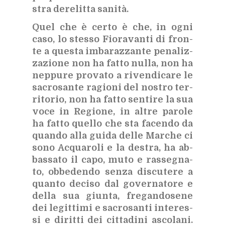
stra de­re­lit­ta sa­ni­tà.
Quel che è cer­to è che, in ogni
caso, lo stes­so Fio­ra­van­ti di fron­
te a que­sta im­ba­raz­zan­te pe­na­liz­
za­zio­ne non ha fat­to nul­la, non ha
nep­pu­re pro­va­to a ri­ven­di­ca­re le
sa­cro­san­te ra­gio­ni del no­stro ter­
ri­to­rio, non ha fat­to sen­ti­re la sua
voce in Re­gio­ne, in al­tre pa­ro­le
ha fat­to quel­lo che sta fa­cen­do da
quan­do alla gui­da del­le Mar­che ci
sono Ac­qua­ro­li e la de­stra, ha ab­
bas­sa­to il capo, muto e ras­se­gna­
to, ob­be­den­do sen­za di­scu­te­re a
quan­to de­ci­so dal go­ver­na­to­re e
del­la sua giun­ta, fre­gan­do­se­ne
dei le­git­ti­mi e sa­cro­san­ti in­te­res­
si e di­rit­ti dei cit­ta­di­ni asco­la­ni.