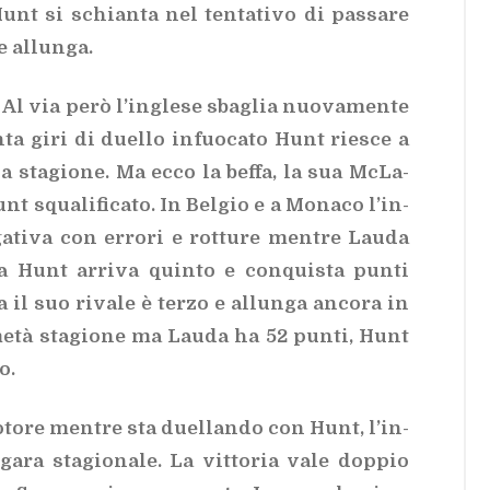
unt si schian­ta nel ten­ta­ti­vo di pas­sa­re
e al­lun­ga.
Al via però l’in­gle­se sba­glia nuo­va­men­te
ta giri di duel­lo in­fuo­ca­to Hunt rie­sce a
la sta­gio­ne. Ma ecco la bef­fa, la sua McLa­
unt squa­li­fi­ca­to. In Bel­gio e a Mo­na­co l’in­
a­ti­va con er­ro­ri e rot­tu­re men­tre Lau­da
a Hunt ar­ri­va quin­to e con­qui­sta pun­ti
il suo ri­va­le è ter­zo e al­lun­ga an­co­ra in
 metà sta­gio­ne ma Lau­da ha 52 pun­ti, Hunt
o.
­to­re men­tre sta duel­lan­do con Hunt, l’in­
gara sta­gio­na­le. La vit­to­ria vale dop­pio