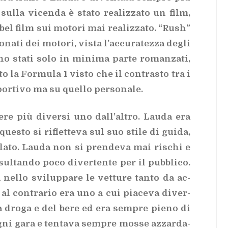
ul­la vi­cen­da è sta­to rea­liz­za­to un film,
bel film sui mo­to­ri mai rea­liz­za­to. “Rush”
­na­ti dei mo­to­ri, vi­sta l’ac­cu­ra­tez­za de­gli
ono sta­ti solo in mi­ni­ma par­te ro­man­za­ti,
la For­mu­la 1 vi­sto che il con­tra­sto tra i
r­ti­vo ma su quel­lo per­so­na­le.
re più di­ver­si uno dal­l’al­tro. Lau­da era
o que­sto si ri­flet­te­va sul suo sti­le di gui­da,
­la­to. Lau­da non si pren­de­va mai ri­schi e
­sul­tan­do poco di­ver­ten­te per il pub­bli­co.
nel­lo svi­lup­pa­re le vet­tu­re tan­to da ac­
 al con­tra­rio era uno a cui pia­ce­va di­ver­
­la dro­ga e del bere ed era sem­pre pie­no di
ogni gara e ten­ta­va sem­pre mos­se az­zar­da­