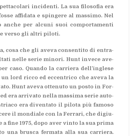
ta­co­la­ri in­ci­den­ti. La sua fi­lo­so­fia era
os­se af­fi­da­ta e spin­ge­re al mas­si­mo. Nel
 an­che per al­cu­ni suoi com­por­ta­men­ti
ver­so gli al­tri pi­lo­ti.
a, cosa che gli ave­va con­sen­ti­to di en­tra­
ta­ti nel­le se­rie mi­no­ri. Hunt in­ve­ce ave­
er caso. Quan­do la car­rie­ra del­l’in­gle­se
n un lord ric­co ed ec­cen­tri­co che ave­va la
va­to. Hunt ave­va ot­te­nu­to un po­sto in For­
d era ar­ri­va­to nel­la mas­si­ma se­rie au­to­
stria­co era di­ven­ta­to il pi­lo­ta più fa­mo­so
e­re il mon­dia­le con la Fer­ra­ri, che di­giu­
e a fine 1975, dopo aver vin­to la sua pri­ma
to una bru­sca fer­ma­ta alla sua car­rie­ra.