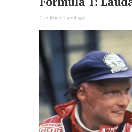
For­mu­la 1: Lau­d
Published 9 anni ago