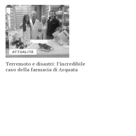
AT­TUA­LI­TÀ
Ter­re­mo­to e di­sa­stri: l’in­cre­di­bi­le
caso del­la far­ma­cia di Ar­qua­ta