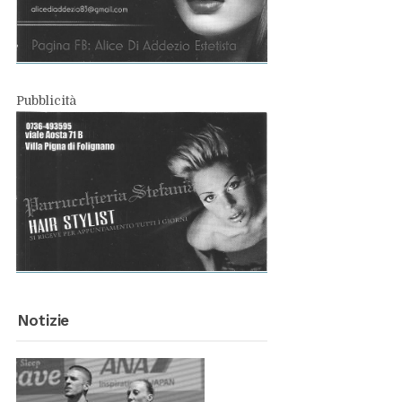
Pub­bli­ci­tà
No­ti­zie