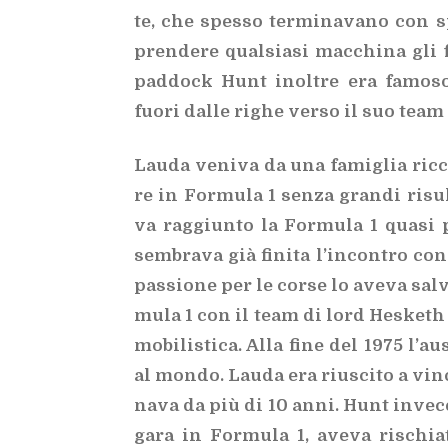
te, che spes­so ter­mi­na­va­no con spet­
pren­de­re qual­sia­si mac­chi­na gli f
pad­dock Hunt inol­tre era fa­mo­so
fuo­ri dal­le ri­ghe ver­so il suo team e 
Lau­da ve­ni­va da una fa­mi­glia ric­c
re in For­mu­la 1 sen­za gran­di ri­sul­
va rag­giun­to la For­mu­la 1 qua­si p
sem­bra­va già fi­ni­ta l’in­con­tro co
pas­sio­ne per le cor­se lo ave­va sal­
mu­la 1 con il team di lord He­ske­th e
mo­bi­li­sti­ca. Alla fine del 1975 l’au­
al mon­do. Lau­da era riu­sci­to a vin­c
na­va da più di 10 anni. Hunt in­ve­c
gara in For­mu­la 1, ave­va ri­schia­