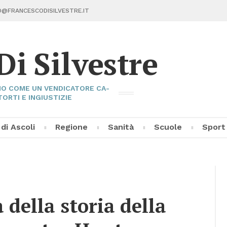
@FRAN­CE­SCO­DI­SIL­VE­STRE.IT
Di Sil­ve­stre
I­NO COME UN VEN­DI­CA­TO­RE CA­
TOR­TI E IN­GIU­STI­ZIE
 di Asco­li
Re­gio­ne
Sa­ni­tà
Scuo­le
Sport
Fran­ce­sco Di Sil­ve­stre
Asco­li C
Pal­la­vo­
Al­tri Sp
à del­la sto­ria del­la