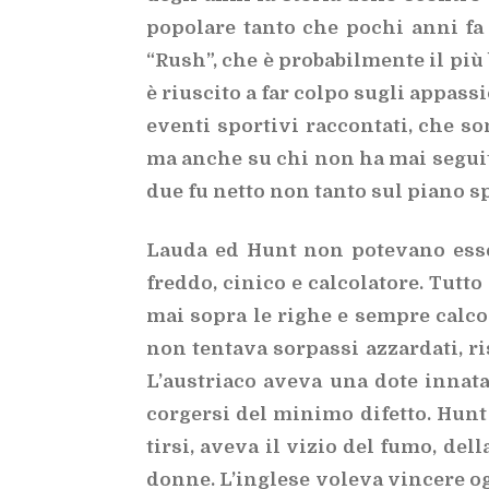
po­po­la­re tan­to che po­chi anni fa s
“Rush”, che è pro­ba­bil­men­te il più 
è riu­sci­to a far col­po su­gli ap­pas­sio
even­ti spor­ti­vi rac­con­ta­ti, che s
ma an­che su chi non ha mai se­gui­to 
due fu net­to non tan­to sul pia­no spo
Lau­da ed Hunt non po­te­va­no es­se­
fred­do, ci­ni­co e cal­co­la­to­re. Tut­t
mai so­pra le ri­ghe e sem­pre cal­co
non ten­ta­va sor­pas­si az­zar­da­ti, ri
L’au­stria­co ave­va una dote in­na­ta 
cor­ger­si del mi­ni­mo di­fet­to. Hunt
tir­si, ave­va il vi­zio del fumo, del
don­ne. L’in­gle­se vo­le­va vin­ce­re 