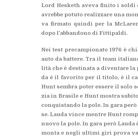
Lord He­ske­th ave­va fi­ni­to i sol­di
avreb­be po­tu­to rea­liz­za­re una mo­no
va fir­ma­to quin­di per la McLa­ren
dopo l’ab­ban­do­no di Fit­ti­pal­di.
Nei test pre­cam­pio­na­to 1976 è chi
auto da bat­te­re. Tra il team ita­lia­n
li­tà che è de­sti­na­ta a di­ven­ta­re 
da è il fa­vo­ri­to per il ti­to­lo, è il 
Hunt sem­bra po­ter es­se­re il solo se
zia in Bra­si­le e Hunt mo­stra su­bi­to
con­qui­stan­do la pole. In gara però l’
se. Lau­da vin­ce men­tre Hunt rom­pe 
nuo­vo la pole. In gara però Lau­da è 
mon­ta e ne­gli ul­ti­mi giri pro­va va