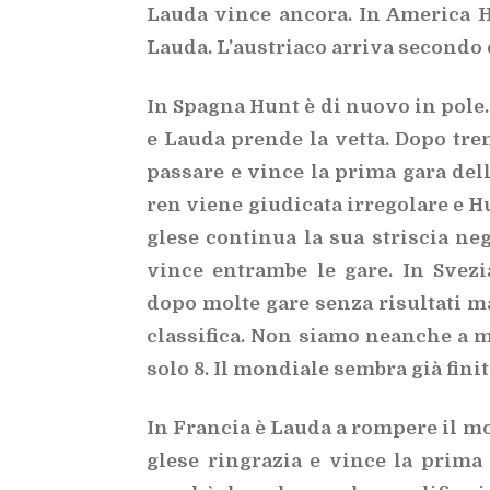
Lau­da vin­ce an­co­ra. In Ame­ri­ca H
Lau­da. L’au­stria­co ar­ri­va se­con­do 
In Spa­gna Hunt è di nuo­vo in pole. 
e Lau­da pren­de la vet­ta. Dopo tren­
pas­sa­re e vin­ce la pri­ma gara del­
ren vie­ne giu­di­ca­ta ir­re­go­la­re e H
gle­se con­ti­nua la sua stri­scia ne­g
vin­ce en­tram­be le gare. In Sve­zi
dopo mol­te gare sen­za ri­sul­ta­ti ma 
clas­si­fi­ca. Non sia­mo nean­che a
solo 8. Il mon­dia­le sem­bra già fi­ni­t
In Fran­cia è Lau­da a rom­pe­re il mo
gle­se rin­gra­zia e vin­ce la pri­ma 