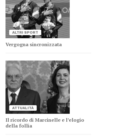
AL­TRI SPORT
Ver­go­gna sin­cro­niz­za­ta
AT­TUA­LI­TÀ
Il ri­cor­do di Mar­ci­nel­le e l’e­lo­gio
del­la fol­lia