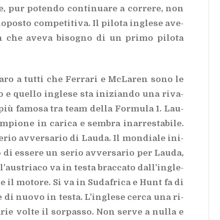
 e, pur po­ten­do con­ti­nua­re a cor­re­re, non
­po­sto com­pe­ti­ti­va. Il pi­lo­ta in­gle­se ave­
 che ave­va bi­so­gno di un pri­mo pi­lo­ta
a­ro a tut­ti che Fer­ra­ri e McLa­ren sono le
o e quel­lo in­gle­se sta ini­zian­do una ri­va­
la più fa­mo­sa tra team del­la For­mu­la 1. Lau­
cam­pio­ne in ca­ri­ca e sem­bra inar­re­sta­bi­le.
­rio av­ver­sa­rio di Lau­da. Il mon­dia­le ini­
 di es­se­re un se­rio av­ver­sa­rio per Lau­da,
au­stria­co va in te­sta brac­ca­to dal­l’in­gle­
il mo­to­re. Si va in Su­da­fri­ca e Hunt fa di
di nuo­vo in te­sta. L’in­gle­se cer­ca una ri­
­rie vol­te il sor­pas­so. Non ser­ve a nul­la e