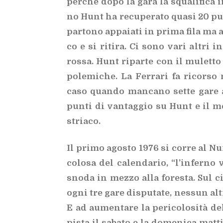
per­chè dopo la gara la squa­li­fi­ca 
no Hunt ha re­cu­pe­ra­to qua­si 20 pun
par­to­no ap­pa­ia­ti in pri­ma fila ma a
co e si ri­ti­ra. Ci sono vari al­tri i
ros­sa. Hunt ri­par­te con il mu­let­to
po­le­mi­che. La Fer­ra­ri fa ri­cor­s
caso quan­do man­ca­no set­te gare a
pun­ti di van­tag­gio su Hunt e il mo
stria­co.
Il pri­mo ago­sto 1976 si cor­re al Nur­b
co­lo­sa del ca­len­da­rio, “l’in­fer­no
sno­da in mez­zo alla fo­re­sta. Sul ci
ogni tre gare di­spu­ta­te, nes­sun al­t
E ad au­men­ta­re la pe­ri­co­lo­si­tà d
pi­sta il sa­ba­to e la do­me­ni­ca mat