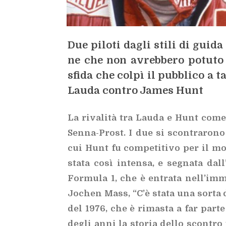
Due pi­lo­ti da­gli sti­li di gui­d
ne che non avreb­be­ro po­tu­to 
sfi­da che col­pì il pub­bli­co a t
Lau­da con­tro Ja­mes Hunt
La ri­va­li­tà tra Lau­da e Hunt come
Sen­na-Pro­st. I due si scon­tra­ro­n
cui Hunt fu
com­pe­ti­ti­vo per il mo
sta­ta così in­ten­sa, e se­gna­ta dal­l
For­mu­la 1, che è en­tra­ta nel­l’im­ma
Jo­chen Mass, “C’è sta­ta una sor­ta di
del 1976, che è ri­ma­sta a far par­te 
de­gli anni la sto­ria del­lo scon­tr