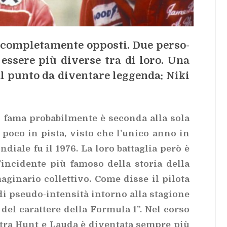
a com­ple­ta­men­te op­po­sti. Due per­so­
es­se­re più di­ver­se tra di loro. Una
al pun­to da di­ven­ta­re leg­gen­da: Niki
 fama pro­ba­bil­men­te è se­con­da alla sola
o poco in pi­sta, vi­sto che l’u­ni­co anno in
n­dia­le fu il 1976. La loro bat­ta­glia però è
’in­ci­den­te più fa­mo­so del­la sto­ria del­la
­gi­na­rio col­let­ti­vo. Come dis­se il pi­lo­ta
 pseu­do-in­ten­si­tà in­tor­no alla sta­gio­ne
del ca­rat­te­re del­la For­mu­la 1”. Nel cor­so
o tra Hunt e Lau­da è di­ven­ta­ta sem­pre più