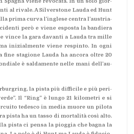
in Spa­gna vie­ne re­vo­ca­ta. In un solo gior­
­ti al ri­va­le. A Sil­ver­sto­ne Lau­da ed Hunt
lla pri­ma cur­va l’in­gle­se cen­tra l’au­stria­
n­ci­den­ti però e vie­ne espo­sta la ban­die­ra
 e vin­ce la gara da­van­ti a Lau­da tra mil­le
o ma ini­zial­men­te vie­ne re­spin­to. In ogni
 fine sta­gio­ne Lau­da ha an­co­ra ol­tre 20
n­dia­le è sal­da­men­te nel­le mani del­l’au­
ur­gring, la pi­sta più dif­fi­ci­le e più pe­ri­
 ver­de”. Il “Ring” è lun­go 21 ki­lo­me­tri e si
r­cui­to te­de­sco in me­dia muo­re un pi­lo­ta
ra pi­sta ha un tas­so di mor­ta­li­tà così alto.
el­la pi­sta ci pen­sa la piog­gia che ba­gna la
­ti­na. La pole è di Hunt ma Lau­da è fi­du­cio­