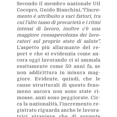
Se­con­do il mem­bro na­zio­na­le Uil
Co­co­pro, Gui­do Bian­chi­ni,
“l’in­cre­
men­to è at­tri­bui­to a vari fat­to­ri, tra
cui l’al­to tas­so di pre­ca­rie­tà e i rit­mi
in­ten­si di la­vo­ro, inol­tre c’è una
mag­gio­re con­sa­pe­vo­lez­za dei la­vo­
ra­to­ri sul pro­prio sta­to di sa­lu­te”.
L’a­spet­to più al­lar­man­te del re­
port e che si evi­den­zia come an­
co­ra oggi la­vo­ran­do ci si am­ma­la
esat­ta­men­te come 50 anni fa, se
non ad­di­rit­tu­ra in mi­su­ra mag­
gio­re. Evi­den­te, quin­di, che le
cau­se strut­tu­ra­li di que­sto fe­no­
me­no an­co­ra non sono sta­te ri­
mos­se, anzi sono peg­gio­ra­te. Cir­
ca la na­zio­na­li­tà, l’in­cre­men­to re­
gi­stra­to ri­guar­da an­che le la­vo­ra­
tri­ci stra­nie­re che di so­ven­te