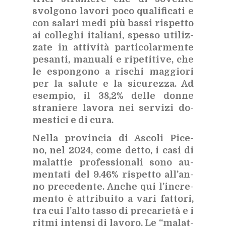
svol­go­no la­vo­ri poco qua­li­fi­ca­ti e
con sa­la­ri medi più bas­si ri­spet­to
ai col­le­ghi ita­lia­ni, spes­so uti­liz­
za­te in at­ti­vi­tà par­ti­co­lar­men­te
pe­san­ti, ma­nua­li e ri­pe­ti­ti­ve, che
le espon­go­no a ri­schi mag­gio­ri
per la sa­lu­te e la si­cu­rez­za. Ad
esem­pio, il 38,2% del­le don­ne
stra­nie­re la­vo­ra nei ser­vi­zi do­
me­sti­ci e di cura.
Nel­la pro­vin­cia di Asco­li Pi­ce­
no,
nel 2024, come det­to, i casi di
ma­lat­tie pro­fes­sio­na­li sono au­
men­ta­ti del 9.46%
ri­spet­to al­l’an­
no pre­ce­den­te. An­che qui l’in­cre­
men­to è at­tri­bui­to a vari fat­to­ri,
tra cui l’al­to tas­so di pre­ca­rie­tà e i
rit­mi in­ten­si di la­vo­ro. Le “ma­lat­