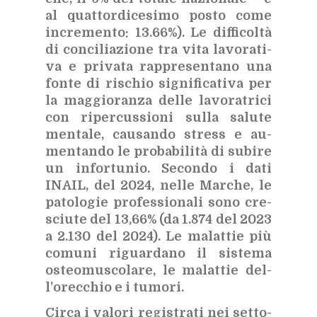
al quat­tor­di­ce­si­mo po­sto come
in­cre­men­to: 13.66%). Le dif­fi­col­tà
di con­ci­lia­zio­ne tra vita la­vo­ra­ti­
va e pri­va­ta rap­pre­sen­ta­no una
fon­te di ri­schio si­gni­fi­ca­ti­va per
la mag­gio­ran­za del­le la­vo­ra­tri­ci
con ri­per­cus­sio­ni sul­la sa­lu­te
men­ta­le, cau­san­do stress e au­
men­tan­do le pro­ba­bi­li­tà di su­bi­re
un in­for­tu­nio. Se­con­do i dati
INAIL, del 2024, nel­le Mar­che, le
pa­to­lo­gie pro­fes­sio­na­li sono cre­
sciu­te del 13,66% (da 1.874 del 2023
a 2.130 del 2024).
Le ma­lat­tie più
co­mu­ni ri­guar­da­no il si­ste­ma
osteo­mu­sco­la­re, le ma­lat­tie del­
l’o­rec­chio e i tu­mo­ri.
Cir­ca i va­lo­ri re­gi­stra­ti
nei
set­to­