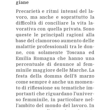
gia­ne
Pre­ca­rie­tà e rit­mi in­ten­si del la­
vo­ro, ma an­che e so­prat­tut­to la
dif­fi­col­tà di con­ci­lia­re la vita la­
vo­ra­ti­va con quel­la pri­va­ta. Sono
que­ste le prin­ci­pa­li ra­gio­ni alla
base del
cla­mo­ro­so au­men­to del­le
ma­lat­tie pro­fes­sio­na­li tra le don­
ne, con so­la­men­te To­sca­na ed
Emi­lia Ro­ma­gna che han­no una
per­cen­tua­le di de­nun­ce al fem­
mi­ni­le mag­gio­re del­le Mar­che. La
fe­sta del­la dom­ma del­l’8 mar­zo
come sem­pre è an­che un mo­men­
to di ri­fles­sio­ne su te­ma­ti­che im­
por­tan­ti che ri­guar­da­no l’u­ni­ver­
so fem­mi­ni­le, in par­ti­co­la­re nel­
l’am­bi­to del mon­do del la­vo­ro. In