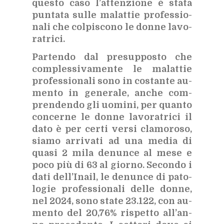
que­sto caso l’at­ten­zio­ne è sta­ta
pun­ta­ta sul­le ma­lat­tie pro­fes­sio­
na­li che col­pi­sco­no le don­ne la­vo­
ra­tri­ci.
Par­ten­do dal pre­sup­po­sto che
com­ples­si­va­men­te le ma­lat­tie
pro­fes­sio­na­li sono in co­stan­te au­
men­to in ge­ne­ra­le, an­che com­
pren­den­do gli uo­mi­ni, per quan­to
con­cer­ne le don­ne la­vo­ra­tri­ci il
dato è per cer­ti ver­si cla­mo­ro­so,
sia­mo ar­ri­va­ti ad una me­dia di
qua­si 2 mila de­nun­ce al mese e
poco più di 63 al gior­no. Se­con­do i
dati del­l’I­nail, le de­nun­ce di pa­to­
lo­gie pro­fes­sio­na­li del­le don­ne,
nel 2024, sono sta­te 23.122, con au­
men­to del 20,76% ri­spet­to al­l’an­