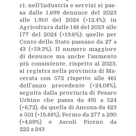
ri:
nel­l’In­du­stria e ser­vi­zi si pas­
sa dal­le 1.699 de­nun­ce del 2023
alle 1.910 del 2024 (+12.4%); in
Agri­col­tu­ra dal­le 148 del 2023 alle
177 del 2024 (+19.6%); quel­le per
Con­to del­lo Sta­to pas­sa­no da 27 a
43 (+59.3%). Il nu­me­ro mag­gio­re
di de­nun­ce ma an­che l’au­men­to
più con­si­sten­te, ri­spet­to al 2023,
si re­gi­stra nel­la pro­vin­cia di Ma­
ce­ra­ta con 572 ri­spet­to alle 461
del­l’an­no pre­ce­den­te (+24,08%),
se­gui­ta dal­la pro­vin­cia di Pe­sa­ro
Ur­bi­no che pas­sa da 491 a 524
(+6,72), da quel­la di An­co­na da 423
a 501 (+18,44%), Fer­mo da 277 a 290
(+4,69%) e Asco­li Pi­ce­no da
222 a 243