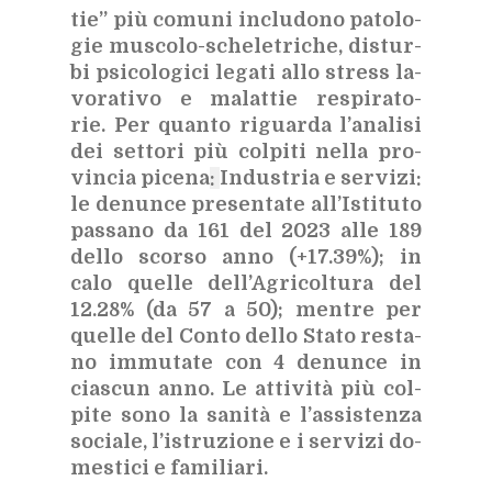
tie” più co­mu­ni in­clu­do­no pa­to­lo­
gie mu­sco­lo-sche­le­tri­che, di­stur­
bi psi­co­lo­gi­ci le­ga­ti allo stress la­
vo­ra­ti­vo e ma­lat­tie re­spi­ra­to­
rie. Per quan­to ri­guar­da l’a­na­li­si
dei set­to­ri più col­pi­ti nel­la pro­
vin­cia pi­ce­na
:
In­du­stria e ser­vi­zi:
le de­nun­ce pre­sen­ta­te al­l’I­sti­tu­to
pas­sa­no da 161 del 2023 alle 189
del­lo scor­so anno (+17.39%); in
calo quel­le del­l’A­gri­col­tu­ra del
12.28% (da 57 a 50); men­tre per
quel­le del Con­to del­lo Sta­to re­sta­
no im­mu­ta­te con 4 de­nun­ce in
cia­scun anno. Le at­ti­vi­tà più col­
pi­te sono la sa­ni­tà e l’as­si­sten­za
so­cia­le, l’i­stru­zio­ne e i ser­vi­zi do­
me­sti­ci e fa­mi­lia­ri.