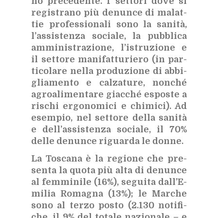
no pre­ce­den­te. I set­to­ri dove si
re­gi­stra­no più de­nun­ce di ma­lat­
tie pro­fes­sio­na­li sono la sa­ni­tà,
l’as­si­sten­za so­cia­le, la pub­bli­ca
am­mi­ni­stra­zio­ne, l’i­stru­zio­ne e
il
set­to­re ma­ni­fat­tu­rie­ro (in par­
ti­co­la­re nel­la pro­du­zio­ne di ab­bi­
glia­men­to e cal­za­tu­re, non­ché
agroa­li­men­ta­re giac­ché espo­ste a
ri­schi er­go­no­mi­ci e chi­mi­ci). Ad
esem­pio, nel set­to­re del­la sa­ni­tà
e del­l’as­si­sten­za so­cia­le, il 70%
del­le de­nun­ce ri­guar­da le don­ne.
La To­sca­na è la re­gio­ne che pre­
sen­ta la quo­ta più alta di de­nun­ce
al fem­mi­ni­le (16%), se­gui­ta dal­l’E­
mi­lia Ro­ma­gna (13%); le Mar­che
sono al ter­zo po­sto (2.130 no­ti­fi­
che, il 9% del to­ta­le na­zio­na­le – e