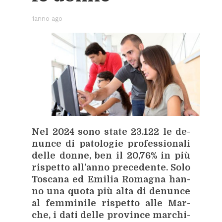
1anno ago
Nel 2024 sono sta­te 23.122 le de­
nun­ce di pa­to­lo­gie pro­fes­sio­na­li
del­le don­ne, ben il 20,76% in più
ri­spet­to al­l’an­no pre­ce­den­te. Solo
To­sca­na ed Emi­lia Ro­ma­gna han­
no una quo­ta più alta di de­nun­ce
al fem­mi­ni­le ri­spet­to alle Mar­
che, i dati del­le pro­vin­ce mar­chi­