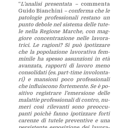
“
L’a­na­li­si pre­sen­ta­ta –
com­men­ta
Gui­do Bian­chi­ni
– con­fer­ma che le
pa­to­lo­gie pro­fes­sio­na­li re­sta­no un
pun­to de­bo­le nel si­ste­ma del­le tu­te­
le nel­la Re­gio­ne Mar­che, con mag­
gio­re con­cen­tra­zio­ne nel­le la­vo­ra­
tri­ci. Le ra­gio­ni? Si può ipo­tiz­za­re
che la po­po­la­zio­ne la­vo­ra­ti­va fem­
mi­ni­le ha spes­so as­sun­zio­ni in età
avan­za­ta, rap­por­ti di la­vo­ro meno
con­so­li­da­ti (es. part-time in­vo­lon­ta­
ri) e man­sio­ni poco pro­fes­sio­na­li
che in­flui­sco­no for­te­men­te. Se è po­
si­ti­vo re­gi­stra­re l’e­mer­sio­ne del­le
ma­lat­tie pro­fes­sio­na­li di con­tro, nu­
me­ri così ri­le­van­ti sono pre­oc­cu­
pan­ti poi­chè fan­no ipo­tiz­za­re for­ti
ca­ren­ze di tu­te­le pre­ven­ti­ve e una
per­si­sten­te espo­si­zio­ne dei la­vo­ra­