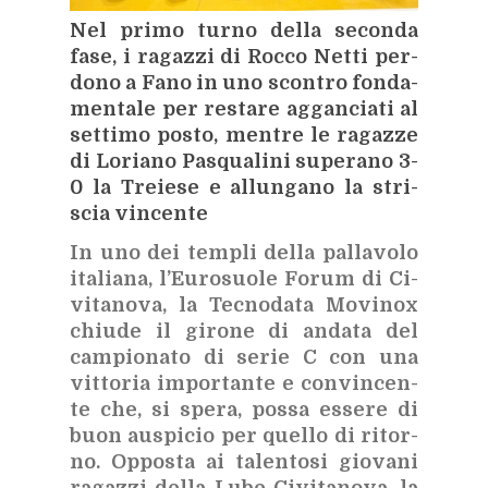
Nel pri­mo tur­no del­la se­con­da
fase, i ra­gaz­zi di Roc­co Net­ti per­
do­no a Fano in uno scon­tro fon­da­
men­ta­le per re­sta­re ag­gan­cia­ti al
set­ti­mo po­sto, men­tre le ra­gaz­ze
di Lo­ria­no Pa­squa­li­ni su­pe­ra­no 3-
0 la Treie­se e al­lun­ga­no la stri­
scia vin­cen­te
In uno dei tem­pli del­la pal­la­vo­lo
ita­lia­na, l’Eu­ro­suo­le Fo­rum di Ci­
vi­ta­no­va, la Tec­no­da­ta Mo­vi­nox
chiu­de il gi­ro­ne di an­da­ta del
cam­pio­na­to di se­rie C con una
vit­to­ria im­por­tan­te e con­vin­cen­
te che, si spe­ra, pos­sa es­se­re di
buon au­spi­cio per quel­lo di ri­tor­
no. Op­po­sta ai ta­len­to­si gio­va­ni