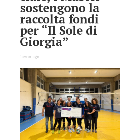
so­sten­go­no la
rac­col­ta fon­di
per “Il Sole di
Gior­gia”
1anno ago