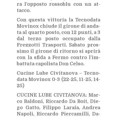
ra l’op­po­sto ros­so­blu con un at­
tac­co.
Con que­sta vit­to­ria la Tec­no­da­ta
Mo­vi­nox chiu­de il gi­ro­ne di an­da­
ta al quar­to po­sto, con 12 pun­ti, a 3
dal ter­zo po­sto oc­cu­pa­to dal­la
Frez­zot­ti Tra­spor­ti. Sa­ba­to pros­
si­mo il gi­ro­ne di ri­tor­no si apri­rà
con la sfi­da a Fer­mo con­tro l’im­
bat­tu­ta ca­po­li­sta Don Cel­so.
Cu­ci­ne Lube Ci­vi­ta­no­va – Tec­no­
da­ta Mo­vi­nox 0-3 (22-25, 11-25, 14-
25)
CU­CI­NE LUBE CI­VI­TA­NO­VA: Mar­
co Bal­do­ni, Ric­car­do Da Boit, Die­
go Gat­to, Fi­lip­po La­ra­ia, An­drea
Na­po­li, Ric­car­do Pier­ca­mil­li, Da­