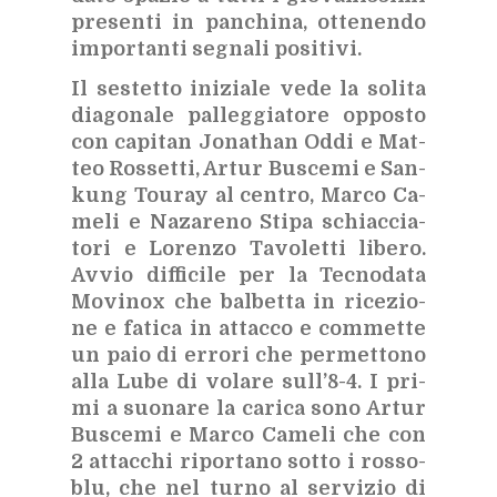
pre­sen­ti in pan­chi­na, ot­te­nen­do
im­por­tan­ti se­gna­li po­si­ti­vi.
Il se­stet­to ini­zia­le vede la so­li­ta
dia­go­na­le pal­leg­gia­to­re op­po­sto
con ca­pi­tan Jo­na­than Oddi e Mat­
teo Ros­set­ti, Ar­tur Bu­sce­mi e San­
kung Tou­ray al cen­tro, Mar­co Ca­
me­li e Na­za­re­no Sti­pa schiac­cia­
to­ri e Lo­ren­zo Ta­vo­let­ti li­be­ro.
Av­vio dif­fi­ci­le per la Tec­no­da­ta
Mo­vi­nox che bal­bet­ta in ri­ce­zio­
ne e fa­ti­ca in at­tac­co e com­met­te
un paio di er­ro­ri che per­met­to­no
alla Lube di vo­la­re sul­l’8-4. I pri­
mi a suo­na­re la ca­ri­ca sono Ar­tur
Bu­sce­mi e Mar­co Ca­me­li che con
2 at­tac­chi ri­por­ta­no sot­to i ros­so­
blu, che nel tur­no al ser­vi­zio di