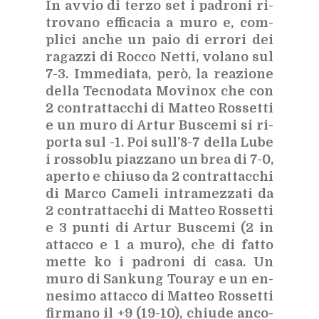
In av­vio di ter­zo set i pa­dro­ni ri­
tro­va­no ef­fi­ca­cia a muro e, com­
pli­ci an­che un paio di er­ro­ri dei
ra­gaz­zi di Roc­co Net­ti, vo­la­no sul
7-3. Im­me­dia­ta, però, la rea­zio­ne
del­la Tec­no­da­ta Mo­vi­nox che con
2 con­trat­tac­chi di Mat­teo Ros­set­ti
e un muro di Ar­tur Bu­sce­mi si ri­
por­ta sul -1. Poi sul­l’8-7 del­la Lube
i ros­so­blu piaz­za­no un brea di 7-0,
aper­to e chiu­so da 2 con­trat­tac­chi
di Mar­co Ca­me­li in­tra­mez­za­ti da
2 con­trat­tac­chi di Mat­teo Ros­set­ti
e 3 pun­ti di Ar­tur Bu­sce­mi (2 in
at­tac­co e 1 a muro), che di fat­to
met­te ko i pa­dro­ni di casa. Un
muro di San­kung Tou­ray e un en­
ne­si­mo at­tac­co di Mat­teo Ros­set­ti
fir­ma­no il +9 (19-10), chiu­de an­co­