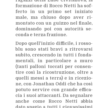
ra­gaz­zi del­la Lube Ci­vi­ta­no­va, la
for­ma­zio­ne di Roc­co Net­ti ha sof­
fer­to in un pri­mo set ini­zia­to
male, ma chiu­so dopo aver ri­
mon­ta­to con un guiz­zo nel fi­na­le,
do­mi­nan­do poi con au­to­ri­tà se­
con­da e ter­za fra­zio­ne.
Dopo quel­l’i­ni­zio dif­fi­ci­le, i ros­so­
blu sono sta­ti bra­vi a ri­tro­var­si
su­bi­to, cre­scen­do in tut­ti i fon­da­
men­ta­li, in par­ti­co­la­re a muro
(tan­ti pal­lo­ni toc­ca­ti per con­sen­
ti­re così la ri­co­stru­zio­ne, ol­tre a
quel­li mes­si a ter­ra) e in ri­ce­zio­
ne, con Jo­na­than Oddi che ha così
po­tu­to ser­vi­re con gran­de ef­fi­ca­
cia i suoi at­tac­can­ti. Da se­gna­la­re
an­che come Roc­co Net­ti ab­bia
dato spa­zio a tut­ti i gio­va­nis­si­mi