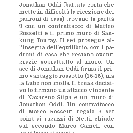
Jo­na­than Oddi (bat­tu­ta cor­ta che
met­te in dif­fi­col­tà la ri­ce­zio­ne dei
pa­dro­ni di casa) tro­va­no la pa­ri­tà
9 con un con­trat­tac­co di Mat­teo
Ros­set­ti e il pri­mo muro di San­
kung Tou­ray. Il set pro­se­gue al­
l’in­se­gna del­l’e­qui­li­brio, con i pa­
dro­ni di casa che re­sta­no avan­ti
gra­zie so­prat­tut­to al muro. Un
ace di Jo­na­than Oddi fir­ma il pri­
mo van­tag­gio ros­so­blu (16-15), ma
la Lube non mol­la. Il break de­ci­si­
vo lo fir­ma­no un at­tac­co vin­cen­te
di Na­za­re­no Sti­pa e un muro di
Jo­na­than Oddi. Un con­trat­tac­co
di Mar­co Ros­set­ti re­ga­la 3 set
point ai ra­gaz­zi di Net­ti, chiu­de
sul se­con­do Mar­co Ca­me­li con