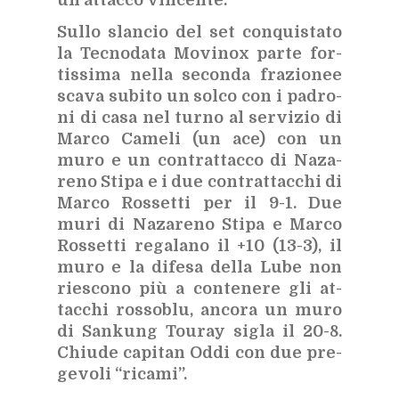
un at­tac­co vin­cen­te.
Sul­lo slan­cio del set con­qui­sta­to
la Tec­no­da­ta Mo­vi­nox par­te for­
tis­si­ma nel­la se­con­da fra­zio­nee
sca­va su­bi­to un sol­co con i pa­dro­
ni di casa nel tur­no al ser­vi­zio di
Mar­co Ca­me­li (un ace) con un
muro e un con­trat­tac­co di Na­za­
re­no Sti­pa e i due con­trat­tac­chi di
Mar­co Ros­set­ti per il 9-1. Due
muri di Na­za­re­no Sti­pa e Mar­co
Ros­set­ti re­ga­la­no il +10 (13-3), il
muro e la di­fe­sa del­la Lube non
rie­sco­no più a con­te­ne­re gli at­
tac­chi ros­so­blu, an­co­ra un muro
di San­kung Tou­ray si­gla il 20-8.
Chiu­de ca­pi­tan Oddi con due pre­
ge­vo­li “ri­ca­mi”.