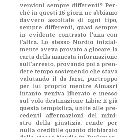
ver­sio­ni sem­pre dif­fe­ren­ti? Per­
ché in que­sti 15 giorn ne ab­bia­mo
dav­ve­ro ascol­ta­te di ogni tipo,
sem­pre dif­fe­ren­ti, qua­si sem­pre
in evi­den­te con­tra­sto l’u­na con
l’al­tra. Lo stes­so Nor­dio ini­zial­
men­te ave­va pro­va­to a gio­ca­re la
car­ta del­la man­ca­ta in­for­ma­zio­ne
sul­l’ar­re­sto, pro­van­do poi a pren­
de­re tem­po so­ste­nen­do che sta­va
va­lu­tan­do il da far­si, pur­trop­po
per lui pro­prio men­tre Al­ma­sri
in­tan­to ve­ni­va li­be­ra­to e mes­so
sul volo de­sti­na­zio­ne Li­bia: E già
que­sta tem­pi­sti­ca, uni­te alle pre­
ce­den­ti af­fer­ma­zio­ni del mi­ni­
stro del­la giu­sti­zia, ren­de per
nul­la cre­di­bi­le quan­to di­chia­ra­to