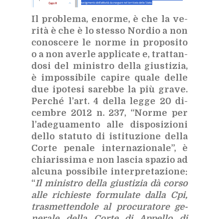
Il pro­ble­ma, enor­me, è che la ve­
ri­tà è che è lo stes­so Nor­dio a non
co­no­sce­re le nor­me in pro­po­si­to
o a non aver­le ap­pli­ca­te e, trat­tan­
do­si del mi­ni­stro del­la giu­sti­zia,
è im­pos­si­bi­le ca­pi­re qua­le del­le
due ipo­te­si sa­reb­be la più gra­ve.
Per­ché l’art. 4 del­la leg­ge 20 di­
cem­bre 2012 n. 237, “Nor­me per
l’a­de­gua­men­to alle di­spo­si­zio­ni
del­lo sta­tu­to di isti­tu­zio­ne del­la
Cor­te pe­na­le in­ter­na­zio­na­le”, è
chia­ris­si­ma e non la­scia spa­zio ad
al­cu­na pos­si­bi­le in­ter­pre­ta­zio­ne:
“
Il mi­ni­stro del­la giu­sti­zia dà cor­so
alle ri­chie­ste for­mu­la­te dal­la Cpi,
tra­smet­ten­do­le al pro­cu­ra­to­re ge­
ne­ra­le del­la Cor­te di Ap­pel­lo di