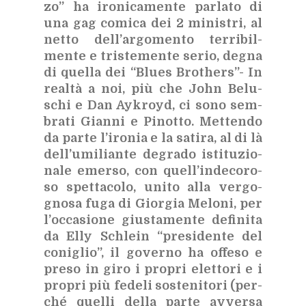
zo” ha iro­ni­ca­men­te par­la­to di
una gag co­mi­ca dei 2 mi­ni­stri, al
net­to del­l’ar­go­men­to ter­ri­bil­
men­te e tri­ste­men­te se­rio, de­gna
di quel­la dei “Blues Bro­thers”- In
real­tà a noi, più che John Be­lu­
schi e Dan Ay­kroyd, ci sono sem­
bra­ti Gian­ni e Pi­not­to. Met­ten­do
da par­te l’i­ro­nia e la sa­ti­ra, al di là
del­l’u­mi­lian­te de­gra­do isti­tu­zio­
na­le emer­so, con quel­l’in­de­co­ro­
so spet­ta­co­lo, uni­to alla ver­go­
gno­sa fuga di Gior­gia Me­lo­ni, per
l’oc­ca­sio­ne giu­sta­men­te de­fi­ni­ta
da Elly Schlein “pre­si­den­te del
co­ni­glio”, il go­ver­no ha of­fe­so e
pre­so in giro i pro­pri elet­to­ri e i
pro­pri più fe­de­li so­ste­ni­to­ri (per­
ché quel­li del­la par­te av­ver­sa