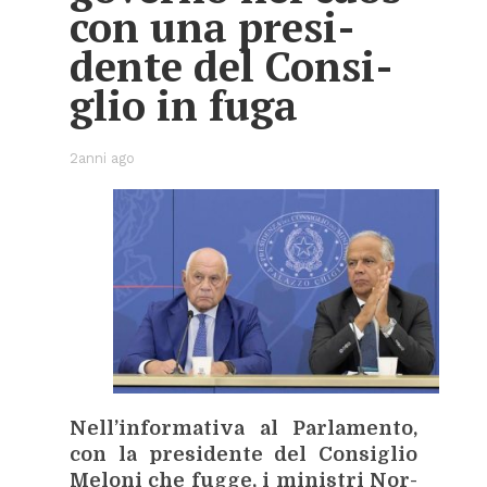
con una pre­si­
den­te del Con­si­
glio in fuga
2anni ago
Nel­l’in­for­ma­ti­va al Par­la­men­to,
con la pre­si­den­te del Con­si­glio
Me­lo­ni che fug­ge, i mi­ni­stri Nor­