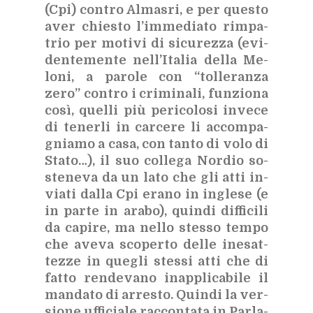
(Cpi) con­tro Al­ma­sri, e per que­sto
aver chie­sto l’im­me­dia­to rim­pa­
trio per mo­ti­vi di si­cu­rez­za (evi­
den­te­men­te nel­l’I­ta­lia del­la Me­
lo­ni, a pa­ro­le con “tol­le­ran­za
zero” con­tro i cri­mi­na­li, fun­zio­na
così, quel­li più pe­ri­co­lo­si in­ve­ce
di te­ner­li in car­ce­re li ac­com­pa­
gnia­mo a casa, con tan­to di volo di
Sta­to…), il suo col­le­ga Nor­dio so­
ste­ne­va da un lato che gli atti in­
via­ti dal­la Cpi era­no in in­gle­se (e
in par­te in ara­bo), quin­di dif­fi­ci­li
da ca­pi­re, ma nel­lo stes­so tem­po
che ave­va sco­per­to del­le ine­sat­
tez­ze in que­gli stes­si atti che di
fat­to ren­de­va­no inap­pli­ca­bi­le il
man­da­to di ar­re­sto. Quin­di la ver­
sio­ne uf­fi­cia­le rac­con­ta­ta in Par­la­