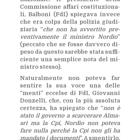
Com­mis­sio­ne af­fa­ri co­sti­tu­zio­na­
li, Bal­bo­ni (FdI) spie­ga­va in­ve­ce
che era col­pa del­la po­li­zia giu­di­
zia­ria “
che non ha av­ver­ti­to pre­
ven­ti­va­men­te il mi­ni­stro Nor­dio
”
(pec­ca­to che se fos­se dav­ve­ro di­
pe­so da que­sto sa­reb­be sta­ta suf­fi­
cien­te una sem­pli­ce nota del mi­
ni­stro stes­so).
Na­tu­ral­men­te non po­te­va far
sen­ti­re la sua voce una del­le
“men­ti” ec­cel­se di FdI, Gio­van­ni
Don­zel­li, che, con la più as­so­lu­ta
cer­tez­za, ha spie­ga­to che “
non è
sta­to il go­ver­no a scar­ce­ra­re Al­ma­
sri ma la Cpi, Nor­dio non po­te­va
fare nul­la per­ché la Cpi non gli ha
man­da­to i do­cu­men­ti
”. A smen­tir­lo,