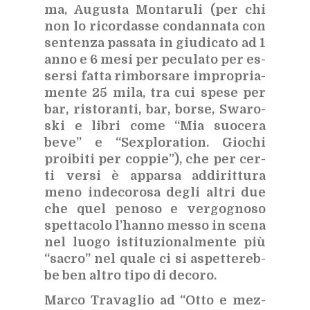
ma, Au­gu­sta Mon­ta­ru­li (per chi
non lo ri­cor­das­se con­dan­na­ta con
sen­ten­za pas­sa­ta in giu­di­ca­to ad 1
anno e 6 mesi per pe­cu­la­to per es­
ser­si fat­ta rim­bor­sa­re im­pro­pria­
men­te 25 mila, tra cui spe­se per
bar, ri­sto­ran­ti, bar, bor­se, Swaro­
ski e li­bri come “Mia suo­ce­ra
beve” e “Sex­plo­ra­tion. Gio­chi
proi­bi­ti per cop­pie”), che per cer­
ti ver­si è ap­par­sa ad­di­rit­tu­ra
meno in­de­co­ro­sa de­gli al­tri due
che quel pe­no­so e ver­go­gno­so
spet­ta­co­lo l’han­no mes­so in sce­na
nel luo­go isti­tu­zio­nal­men­te più
“sa­cro” nel qua­le ci si aspet­te­reb­
be ben al­tro tipo di de­co­ro.
Mar­co Tra­va­glio ad “Otto e mez­