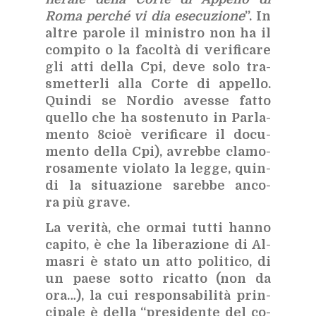
Roma per­ché vi dia ese­cu­zio­ne
”. In
al­tre pa­ro­le il mi­ni­stro non ha il
com­pi­to o la fa­col­tà di ve­ri­fi­ca­re
gli atti del­la Cpi, deve solo tra­
smet­ter­li alla Cor­te di ap­pel­lo.
Quin­di se Nor­dio aves­se fat­to
quel­lo che ha so­ste­nu­to in Par­la­
men­to 8cioè ve­ri­fi­ca­re il do­cu­
men­to del­la Cpi), avreb­be cla­mo­
ro­sa­men­te vio­la­to la leg­ge, quin­
di la si­tua­zio­ne sa­reb­be an­co­
ra più gra­ve.
La ve­ri­tà, che or­mai tut­ti han­no
ca­pi­to, è che la li­be­ra­zio­ne di Al­
ma­sri è sta­to un atto po­li­ti­co, di
un pae­se sot­to ri­cat­to (non da
ora…), la cui re­spon­sa­bi­li­tà prin­
ci­pa­le è del­la “pre­si­den­te del co­