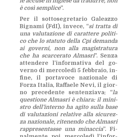
le ac­cu­se in in­gle­se da tra­dur­re, non
è così sem­pli­ce
”.
Per il sot­to­se­gre­ta­rio Ga­leaz­zo
Bi­gna­mi (FdI), in­ve­ce, “
si trat­ta di
una va­lu­ta­zio­ne di ca­rat­te­re po­li­ti­
co che lo sta­tu­to del­la Cpi de­man­da
ai go­ver­ni, non alla ma­gi­stra­tu­ra
che ha scar­ce­ra­to Al­ma­sri
”. Sen­za
at­ten­de­re l’in­for­ma­ti­va del go­
ver­no di mer­co­le­dì 5 feb­bra­io, in­
fi­ne, il por­ta­vo­ce na­zio­na­le di
For­za Ita­lia, Raf­fae­le Nevi, il gior­
no pre­ce­den­te sen­ten­zia­va: “
la
que­stio­ne Al­ma­sri è chia­ra: il mi­ni­
stro del­l’in­ter­no ha agi­to sul­la base
di va­lu­ta­zio­ni re­la­ti­ve alla si­cu­rez­
za na­zio­na­le, ri­te­nen­do che Al­ma­sri
rap­pre­sen­tas­se una mi­nac­cia
”. Fi­
nal­men­te, poi, mer­co­le­dì l’in­for­