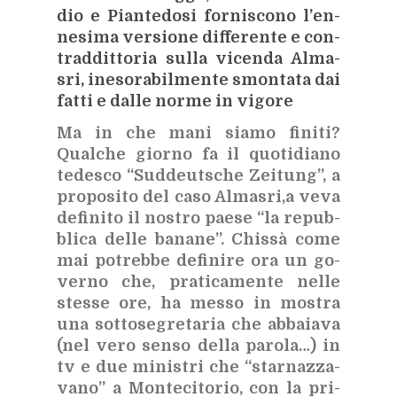
dio e Pian­te­do­si for­ni­sco­no l’en­
ne­si­ma ver­sio­ne dif­fe­ren­te e con­
trad­dit­to­ria sul­la vi­cen­da Al­ma­
sri, ine­so­ra­bil­men­te smon­ta­ta dai
fat­ti e dal­le nor­me in vi­go­re
Ma in che mani sia­mo fi­ni­ti?
Qual­che gior­no fa il quo­ti­dia­no
te­de­sco “Sud­deu­tsche Zei­tung”, a
pro­po­si­to del caso Al­ma­sri,a veva
de­fi­ni­to il no­stro pae­se “la re­pub­
bli­ca
del­le ba­na­ne”. Chis­sà come
mai po­treb­be de­fi­ni­re ora un go­
ver­no che, pra­ti­ca­men­te nel­le
stes­se ore, ha mes­so in mo­stra
una sot­to­se­gre­ta­ria che ab­ba­ia­va
(nel vero sen­so del­la pa­ro­la…) in
tv e due mi­ni­stri che “star­naz­za­
va­no” a Mon­te­ci­to­rio, con la pri­