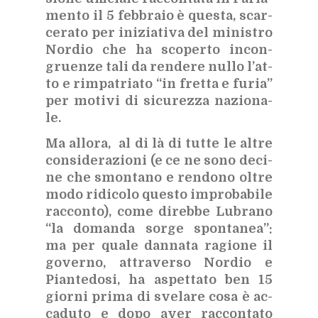
men­to il 5 feb­bra­io è que­sta, scar­
ce­ra­to per ini­zia­ti­va del mi­ni­stro
Nor­dio che ha sco­per­to in­con­
gruen­ze tali da ren­de­re nul­lo l’at­
to e rim­pa­tria­to “in fret­ta e fu­ria”
per mo­ti­vi di si­cu­rez­za na­zio­na­
le.
Ma al­lo­ra, al di là di tut­te le al­tre
con­si­de­ra­zio­ni (e ce ne sono de­ci­
ne che smon­ta­no e ren­do­no ol­tre
modo ri­di­co­lo que­sto im­pro­ba­bi­le
rac­con­to), come di­reb­be Lu­bra­no
“la do­man­da sor­ge spon­ta­nea”:
ma per qua­le dan­na­ta ra­gio­ne il
go­ver­no, at­tra­ver­so Nor­dio e
Pian­te­do­si, ha aspet­ta­to ben 15
gior­ni pri­ma di sve­la­re cosa è ac­
ca­du­to e dopo aver rac­con­ta­to