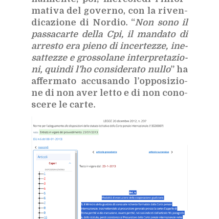
ma­ti­va del go­ver­no, con la ri­ven­
di­ca­zio­ne di Nor­dio. “
Non sono il
pas­sa­car­te del­la Cpi, il man­da­to di
ar­re­sto era pie­no di in­cer­tez­ze, ine­
sat­tez­ze e gros­so­la­ne in­ter­pre­ta­zio­
ni, quin­di l’ho con­si­de­ra­to nul­lo
” ha
af­fer­ma­to ac­cu­san­do l’op­po­si­zio­
ne di non aver let­to e di non co­no­
sce­re le car­te.