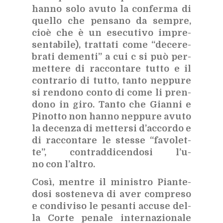
han­no solo avu­to la con­fer­ma di
quel­lo che pen­sa­no da sem­pre,
cioè che è un ese­cu­ti­vo im­pre­
sen­ta­bi­le), trat­ta­ti come “de­ce­re­
bra­ti de­men­ti” a cui c si può per­
met­te­re di rac­con­ta­re tut­to e il
con­tra­rio di tut­to, tan­to nep­pu­re
si ren­do­no con­to di come li pren­
do­no in giro. Tan­to che Gian­ni e
Pi­not­to non han­no nep­pu­re avu­to
la de­cen­za di met­ter­si d’ac­cor­do e
di rac­con­ta­re le stes­se “fa­vo­let­
te”, con­trad­di­cen­do­si l’u­
no con l’al­tro.
Così, men­tre il mi­ni­stro Pian­te­
do­si so­ste­ne­va di aver com­pre­so
e con­di­vi­so le pe­san­ti ac­cu­se del­
la Cor­te pe­na­le in­ter­na­zio­na­le