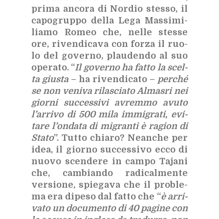
pri­ma an­co­ra di Nor­dio stes­so, il
ca­po­grup­po del­la Lega Mas­si­mi­
lia­mo Ro­meo che, nel­le stes­se
ore, ri­ven­di­ca­va con for­za il ruo­
lo del go­ver­no, plau­den­do al suo
ope­ra­to. “
Il go­ver­no ha fat­to la scel­
ta giu­sta
– ha ri­ven­di­ca­to –
per­ché
se non ve­ni­va ri­la­scia­to Al­ma­sri nei
gior­ni suc­ces­si­vi avrem­mo avu­to
l’ar­ri­vo di 500 mila im­mi­gra­ti, evi­
ta­re l’on­da­ta di mi­gran­ti è ra­gion di
Sta­to
”. Tut­to chia­ro? Nean­che per
idea, il gior­no suc­ces­si­vo ecco di
nuo­vo scen­de­re in cam­po Ta­ja­ni
che, cam­bian­do ra­di­cal­men­te
ver­sio­ne, spie­ga­va che il pro­ble­
ma era di­pe­so dal fat­to che “
è ar­ri­
va­to un do­cu­men­to di 40 pa­gi­ne con