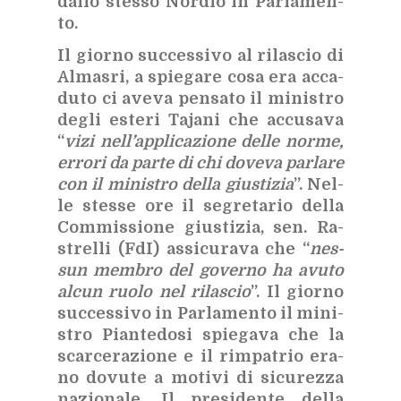
dal­lo stes­so Nor­dio in Par­la­men­
to.
Il gior­no suc­ces­si­vo al ri­la­scio di
Al­ma­sri, a spie­ga­re cosa era ac­ca­
du­to ci ave­va pen­sa­to il mi­ni­stro
de­gli este­ri Ta­ja­ni che ac­cu­sa­va
“
vizi nel­l’ap­pli­ca­zio­ne del­le nor­me,
er­ro­ri da par­te di chi do­ve­va par­la­re
con il mi­ni­stro del­la giu­sti­zia
”. Nel­
le stes­se ore il se­gre­ta­rio del­la
Com­mis­sio­ne giu­sti­zia, sen. Ra­
strel­li (FdI) as­si­cu­ra­va che “
nes­
sun mem­bro del go­ver­no ha avu­to
al­cun ruo­lo nel ri­la­scio
”. Il gior­no
suc­ces­si­vo in Par­la­men­to il mi­ni­
stro Pian­te­do­si spie­ga­va che la
scar­ce­ra­zio­ne e il rim­pa­trio era­
no do­vu­te a mo­ti­vi di si­cu­rez­za
na­zio­na­le. Il pre­si­den­te del­la