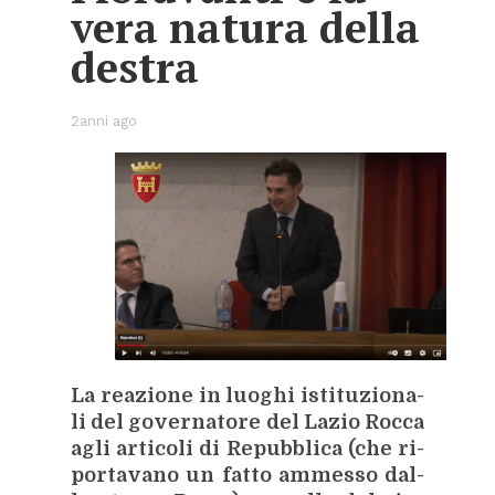
vera na­tu­ra del­la
de­stra
2anni ago
La rea­zio­ne in luo­ghi isti­tu­zio­na­
li del go­ver­na­to­re del La­zio Roc­ca
agli ar­ti­co­li di Re­pub­bli­ca (che ri­
por­ta­va­no un fat­to am­mes­so dal­