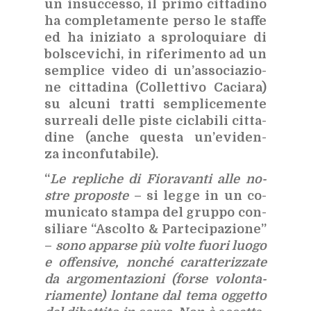
un in­suc­ces­so, il pri­mo cit­ta­di­no
ha com­ple­ta­men­te per­so le staf­fe
ed ha ini­zia­to a spro­lo­quia­re di
bol­sce­vi­chi, in ri­fe­ri­men­to ad un
sem­pli­ce vi­deo di un’as­so­cia­zio­
ne cit­ta­di­na (Col­let­ti­vo Ca­cia­ra)
su al­cu­ni trat­ti sem­pli­ce­men­te
sur­rea­li del­le pi­ste ci­cla­bi­li cit­ta­
di­ne (an­che que­sta un’e­vi­den­
za in­con­fu­ta­bi­le).
“
Le re­pli­che di Fio­ra­van­ti alle no­
stre pro­po­ste
– si leg­ge in un co­
mu­ni­ca­to stam­pa del grup­po con­
si­lia­re “Ascol­to & Par­te­ci­pa­zio­ne”
–
sono ap­par­se più vol­te fuo­ri luo­go
e of­fen­si­ve, non­ché ca­rat­te­riz­za­te
da ar­go­men­ta­zio­ni (for­se vo­lon­ta­
ria­men­te) lon­ta­ne dal tema og­get­to