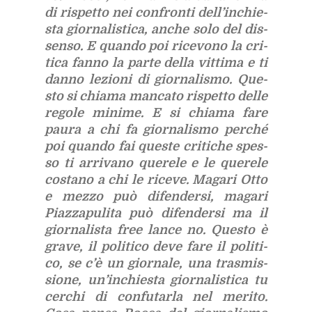
di ri­spet­to nei con­fron­ti del­l’in­chie­
sta gior­na­li­sti­ca, an­che solo del dis­
sen­so. E quan­do poi ri­ce­vo­no la cri­
ti­ca fan­no la par­te del­la vit­ti­ma e ti
dan­no le­zio­ni di gior­na­li­smo. Que­
sto si chia­ma man­ca­to ri­spet­to del­le
re­go­le mi­ni­me. E si chia­ma fare
pau­ra a chi fa gior­na­li­smo per­ché
poi quan­do fai que­ste cri­ti­che spes­
so ti ar­ri­va­no que­re­le e le que­re­le
co­sta­no a chi le ri­ce­ve. Ma­ga­ri Otto
e mez­zo può di­fen­der­si, ma­ga­ri
Piaz­za­pu­li­ta può di­fen­der­si ma il
gior­na­li­sta free lan­ce no. Que­sto è
gra­ve, il po­li­ti­co deve fare il po­li­ti­
co, se c’è un gior­na­le, una tra­smis­
sio­ne, un’in­chie­sta gior­na­li­sti­ca tu
cer­chi di con­fu­tar­la nel me­ri­to.