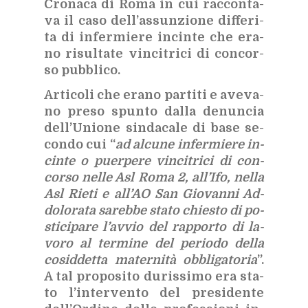
Cro­na­ca di Roma in cui rac­con­ta­
va il caso del­l’as­sun­zio­ne dif­fe­ri­
ta di in­fer­mie­re in­cin­te che era­
no ri­sul­ta­te vin­ci­tri­ci di con­cor­
so pub­bli­co.
Ar­ti­co­li che era­no par­ti­ti e ave­va­
no pre­so spun­to dal­la de­nun­cia
del­l’U­nio­ne sin­da­ca­le di base se­
con­do cui “
ad al­cu­ne in­fer­mie­re in­
cin­te o puer­pe­re vin­ci­tri­ci di con­
cor­so nel­le Asl Roma 2, al­l’I­fo, nel­la
Asl Rie­ti e al­l’AO San Gio­van­ni Ad­
do­lo­ra­ta sa­reb­be sta­to chie­sto di po­
sti­ci­pa­re l’av­vio del rap­por­to di la­
vo­ro al ter­mi­ne del pe­rio­do del­la
co­sid­det­ta ma­ter­ni­tà ob­bli­ga­to­ria
”.
A tal pro­po­si­to du­ris­si­mo era sta­
to l’in­ter­ven­to del pre­si­den­te