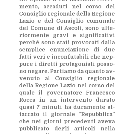
men­to, ac­ca­du­ti nel cor­so del
Con­si­glio re­gio­na­le del­la Re­gio­ne
La­zio e del Con­si­glio co­mu­na­le
del Co­mu­ne di Asco­li, sono ul­te­
rior­men­te gra­vi e si­gni­fi­ca­ti­vi
per­ché sono sta­ti pro­vo­ca­ti dal­la
sem­pli­ce enun­cia­zio­ne di due
fat­ti veri e in­con­fu­ta­bi­li che nep­
pu­re i di­ret­ti pro­ta­go­ni­sti pos­so­
no ne­ga­re. Par­tia­mo da quan­to av­
ve­nu­to al Con­si­glio re­gio­na­le
del­la Re­gio­ne La­zio nel cor­so del
qua­le il go­ver­na­to­re Fran­ce­sco
Roc­ca in un in­ter­ven­to du­ra­to
qua­si 7 mi­nu­ti ha du­ra­men­te at­
tac­ca­to il gior­na­le “Re­pub­bli­ca”
che nei gior­ni pre­ce­den­ti ave­va
pub­bli­ca­to de­gli ar­ti­co­li nel­la