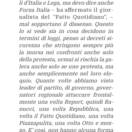
li d’I­ta­lia e Lega, ma devo dire an­che
For­za Ita­lia
– ha af­fer­ma­to il gior­
na­li­sta del “Fat­to Quo­ti­dia­no”, –
mal sop­por­ta­no il dis­sen­so. Que­sto
lo si vede sia in cosa de­ci­do­no in
ter­mi­ni di leg­gi, pen­so ai de­cre­ti si­
cu­rez­za che strin­go­no sem­pre più
la mor­sa nei con­fron­ti an­che solo
del­la pro­te­sta, or­mai si ri­schia la ga­
le­ra an­che solo se uno pro­te­sta, ma
an­che sem­pli­ce­men­te nel loro elo­
quio. Quan­te vol­te ab­bia­mo vi­sto
lea­der di par­ti­to, di go­ver­no, go­ver­
na­to­ri re­gio­na­le at­tac­ca­re fron­tal­
men­te una vol­ta Re­port, quin­di Ra­
nuc­ci, una vol­ta Re­pub­bli­ca, una
vol­ta il Fat­to Quo­ti­dia­no, una vol­ta
Piaz­za­pu­li­ta, una vol­ta Otto e mez­
zo. E’ così, non han­no al­cu­na for­ma