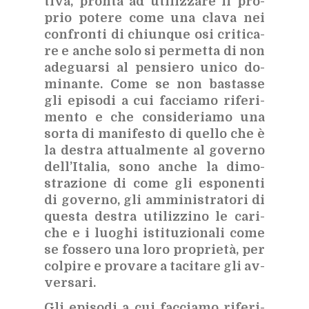
ti­va, pron­ta ad uti­liz­za­re il pro­
prio po­te­re come una cla­va nei
con­fron­ti di chiun­que osi cri­ti­ca­
re e an­che solo si per­met­ta di non
ade­guar­si al pen­sie­ro uni­co do­
mi­nan­te. Come se non ba­stas­se
gli epi­so­di a cui fac­cia­mo ri­fe­ri­
men­to e che con­si­de­ria­mo una
sor­ta di ma­ni­fe­sto di quel­lo che è
la de­stra at­tual­men­te al go­ver­no
del­l’I­ta­lia, sono an­che la di­mo­
stra­zio­ne di come gli espo­nen­ti
di go­ver­no, gli am­mi­ni­stra­to­ri di
que­sta de­stra uti­liz­zi­no le ca­ri­
che e i luo­ghi isti­tu­zio­na­li come
se fos­se­ro una loro pro­prie­tà, per
col­pi­re e pro­va­re a ta­ci­ta­re gli av­
ver­sa­ri.
Gli epi­so­di a cui fac­cia­mo ri­fe­ri­