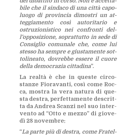
del di­bat­ti­to in cor­so. Non è ac­cet­ta­
bi­le che il sin­da­co di una cit­tà ca­po­
luo­go di pro­vin­cia di­mo­stri un at­
teg­gia­men­to così au­to­ri­ta­rio e
ostru­zio­ni­sti­co nei con­fron­ti del­
l’op­po­si­zio­ne, so­prat­tut­to in sede di
Con­si­glio co­mu­na­le che, come lui
stes­so ha sem­pre e giu­sta­men­te sot­
to­li­nea­to, do­vreb­be es­se­re il cuo­re
del­la de­mo­cra­zia cit­ta­di­na
”.
La real­tà è che in que­ste cir­co­
stan­ze Fio­ra­van­ti, così come Roc­
ca, mo­stra la vera na­tu­ra di que­
sta de­stra, per­fet­ta­men­te de­scrit­
ta da An­drea Scan­zi nel suo in­ter­
ven­to ad “Otto e mez­zo” di gio­ve­
dì 28 no­vem­bre:
“
La par­te più di de­stra, come Fra­tel­