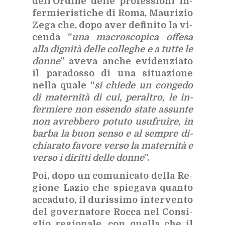
del­l’Or­di­ne del­le pro­fes­sio­ni in­
fer­mie­ri­sti­che di Roma, Mau­ri­zio
Zega che, dopo aver de­fi­ni­to la vi­
cen­da “
una ma­cro­sco­pi­ca of­fe­sa
alla di­gni­tà del­le col­le­ghe e a tut­te le
don­ne
” ave­va an­che evi­den­zia­to
il pa­ra­dos­so di una si­tua­zio­ne
nel­la qua­le “
si chie­de un con­ge­do
di ma­ter­ni­tà di cui, pe­ral­tro, le in­
fer­mie­re non es­sen­do sta­te as­sun­te
non avreb­be­ro po­tu­to usu­frui­re, in
bar­ba la buon sen­so e al sem­pre di­
chia­ra­to fa­vo­re ver­so la ma­ter­ni­tà e
ver­so i di­rit­ti del­le don­ne
”.
Poi, dopo un co­mu­ni­ca­to del­la Re­
gio­ne La­zio che spie­ga­va quan­to
ac­ca­du­to, il du­ris­si­mo in­ter­ven­to
del go­ver­na­to­re Roc­ca nel Con­si­
glio re­gio­na­le, con quel­la che il