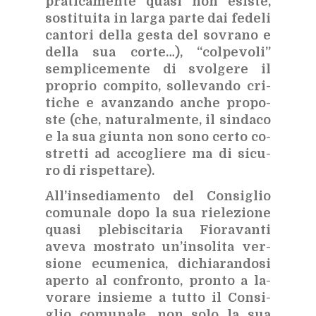
pra­ti­ca­men­te qua­si non esi­ste,
so­sti­tui­ta in lar­ga par­te dai fe­de­li
can­to­ri del­la ge­sta del so­vra­no e
del­la sua cor­te…), “col­pe­vo­li”
sem­pli­ce­men­te di svol­ge­re il
pro­prio com­pi­to, sol­le­van­do cri­
ti­che e avan­zan­do an­che pro­po­
ste (che, na­tu­ral­men­te, il sin­da­co
e la sua giun­ta non sono cer­to co­
stret­ti ad ac­co­glie­re ma di si­cu­
ro di ri­spet­ta­re).
Al­l’in­se­dia­men­to del Con­si­glio
co­mu­na­le dopo la sua rie­le­zio­ne
qua­si ple­bi­sci­ta­ria Fio­ra­van­ti
ave­va mo­stra­to un’in­so­li­ta ver­
sio­ne ecu­me­ni­ca, di­chia­ran­do­si
aper­to al con­fron­to, pron­to a la­
vo­ra­re in­sie­me a tut­to il Con­si­
glio co­mu­na­le, non solo la sua