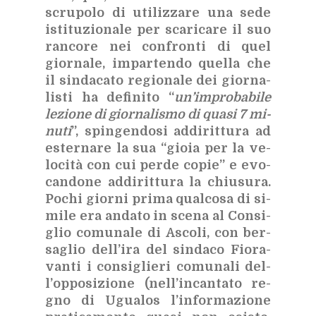
scru­po­lo di uti­liz­za­re una sede
isti­tu­zio­na­le per sca­ri­ca­re il suo
ran­co­re nei con­fron­ti di quel
gior­na­le, im­par­ten­do quel­la che
il sin­da­ca­to re­gio­na­le dei gior­na­
li­sti ha de­fi­ni­to “
un’im­pro­ba­bi­le
le­zio­ne di gior­na­li­smo di qua­si 7 mi­
nu­ti
”, spin­gen­do­si ad­di­rit­tu­ra ad
ester­na­re la sua “gio­ia per la ve­
lo­ci­tà con cui per­de co­pie” e evo­
can­do­ne ad­di­rit­tu­ra la chiu­su­ra.
Po­chi gior­ni pri­ma qual­co­sa di si­
mi­le era an­da­to in sce­na al Con­si­
glio co­mu­na­le di Asco­li, con ber­
sa­glio del­l’i­ra del sin­da­co Fio­ra­
van­ti i con­si­glie­ri co­mu­na­li del­
l’op­po­si­zio­ne (nel­l’in­can­ta­to re­
gno di Ugua­los l’in­for­ma­zio­ne