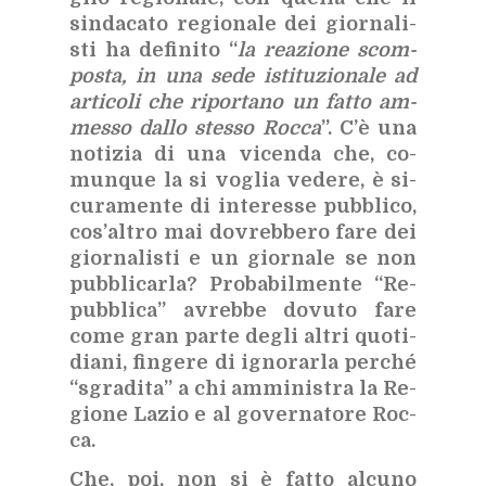
sin­da­ca­to re­gio­na­le dei gior­na­li­
sti ha de­fi­ni­to “
la rea­zio­ne scom­
po­sta, in una sede isti­tu­zio­na­le ad
ar­ti­co­li che ri­por­ta­no un fat­to am­
mes­so dal­lo stes­so Roc­ca
”. C’è una
no­ti­zia di una vi­cen­da che, co­
mun­que la si vo­glia ve­de­re, è si­
cu­ra­men­te di in­te­res­se pub­bli­co,
co­s’al­tro mai do­vreb­be­ro fare dei
gior­na­li­sti e un gior­na­le se non
pub­bli­car­la? Pro­ba­bil­men­te “Re­
pub­bli­ca” avreb­be do­vu­to fare
come gran par­te de­gli al­tri quo­ti­
dia­ni, fin­ge­re di igno­rar­la per­ché
“sgra­di­ta” a chi am­mi­ni­stra la Re­
gio­ne La­zio e al go­ver­na­to­re Roc­
ca.
Che, poi, non si è fat­to al­cu­no