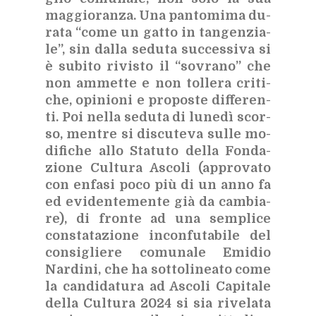
mag­gio­ran­za. Una pan­to­mi­ma du­
ra­ta “come un gat­to in tan­gen­zia­
le”, sin dal­la se­du­ta suc­ces­si­va si
è su­bi­to ri­vi­sto il “so­vra­no” che
non am­met­te e non tol­le­ra cri­ti­
che, opi­nio­ni e pro­po­ste dif­fe­ren­
ti. Poi nel­la se­du­ta di lu­ne­dì scor­
so, men­tre si di­scu­te­va sul­le mo­
di­fi­che allo Sta­tu­to del­la Fon­da­
zio­ne Cul­tu­ra Asco­li (ap­pro­va­to
con en­fa­si poco più di un anno fa
ed evi­den­te­men­te già da cam­bia­
re), di fron­te ad una sem­pli­ce
con­sta­ta­zio­ne in­con­fu­ta­bi­le del
con­si­glie­re co­mu­na­le Emi­dio
Nar­di­ni, che ha sot­to­li­nea­to come
la can­di­da­tu­ra ad Asco­li Ca­pi­ta­le
del­la Cul­tu­ra 2024 si sia ri­ve­la­ta