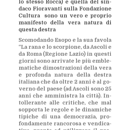
lo stes­so Roc­ca) e quel­la del sin­
da­co Fio­ra­van­ti sul­la Fon­da­zio­ne
Cul­tu­ra sono un vero e pro­prio
ma­ni­fe­sto del­la vera na­tu­ra di
que­sta de­stra
Sco­mo­dan­do Eso­po e la sua fa­vo­la
“La rana e lo scor­pio­ne, da Asco­li e
da Roma (Re­gio­ne La­zio) in que­sti
gior­ni sono ar­ri­va­te le più em­ble­
ma­ti­che di­mo­stra­zio­ni
del­la vera
e pro­fon­da na­tu­ra del­la de­stra
ita­lia­na che da ol­tre 2 anni è al go­
ver­no del pae­se (ad Asco­li sono 25
anni che am­mi­ni­stra la cit­tà). In­
tol­le­ran­te alle cri­ti­che, che mal
sop­por­ta le re­go­le e le di­na­mi­che
ti­pi­che di una de­mo­cra­zia, pro­
fon­da­men­te ran­co­ro­sa e ven­di­ca­