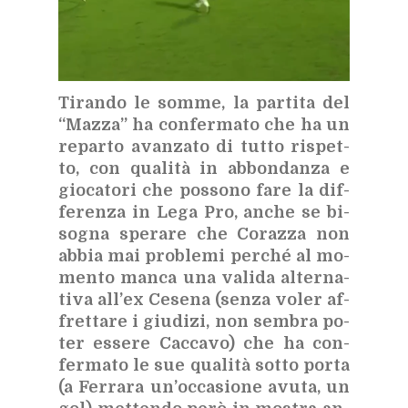
Ti­ran­do le som­me, la par­ti­ta del
“Maz­za” ha con­fer­ma­to che ha un
re­par­to avan­za­to di tut­to ri­spet­
to, con qua­li­tà in ab­bon­dan­za e
gio­ca­to­ri che pos­so­no fare la dif­
fe­ren­za in Lega Pro, an­che se bi­
so­gna spe­ra­re che Co­raz­za non
ab­bia mai pro­ble­mi per­ché al mo­
men­to man­ca una va­li­da al­ter­na­
ti­va al­l’ex Ce­se­na (sen­za vo­ler af­
fret­ta­re i giu­di­zi, non sem­bra po­
ter es­se­re Cac­ca­vo) che ha con­
fer­ma­to le sue qua­li­tà sot­to por­ta
(a Fer­ra­ra un’oc­ca­sio­ne avu­ta, un