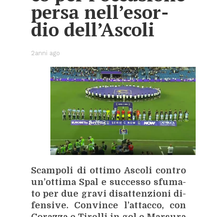
per­sa nel­l’e­sor­
dio del­l’A­sco­li
2anni ago
Scam­po­li di ot­ti­mo Asco­li con­tro
un’ot­ti­ma Spal e suc­ces­so sfu­ma­
to per due gra­vi di­sat­ten­zio­ni di­
fen­si­ve. Con­vin­ce l’at­tac­co, con
Co­raz­za e Ti­rel­li in gol e Mar­su­ra