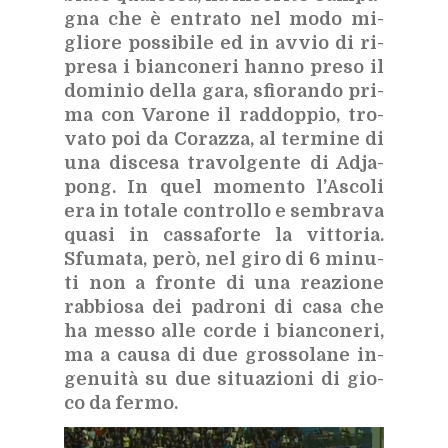
gna che è en­tra­to nel modo mi­
glio­re pos­si­bi­le ed in av­vio di ri­
pre­sa i bian­co­ne­ri han­no pre­so il
do­mi­nio del­la gara, sfio­ran­do pri­
ma con Va­ro­ne il rad­dop­pio, tro­
va­to poi da Co­raz­za, al ter­mi­ne di
una di­sce­sa tra­vol­gen­te di Ad­ja­
pong. In quel mo­men­to l’A­sco­li
era in to­ta­le con­trol­lo e sem­bra­va
qua­si in cas­sa­for­te la vit­to­ria.
Sfu­ma­ta, però, nel giro di 6 mi­nu­
ti non a fron­te di una rea­zio­ne
rab­bio­sa dei pa­dro­ni di casa che
ha mes­so alle cor­de i bian­co­ne­ri,
ma a cau­sa di due gros­so­la­ne in­
ge­nui­tà su due si­tua­zio­ni di gio­
co da fer­mo.