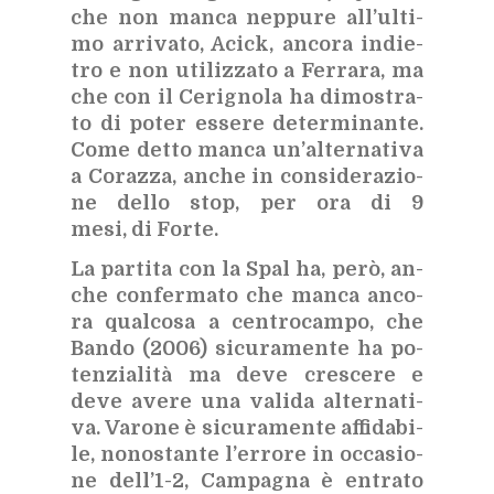
che non man­ca nep­pu­re al­l’ul­ti­
mo ar­ri­va­to, Acick, an­co­ra in­die­
tro e non uti­liz­za­to a Fer­ra­ra, ma
che con il Ce­ri­gno­la ha di­mo­stra­
to di po­ter es­se­re de­ter­mi­nan­te.
Come det­to man­ca un’al­ter­na­ti­va
a Co­raz­za, an­che in con­si­de­ra­zio­
ne del­lo stop, per ora di 9
mesi, di For­te.
La par­ti­ta con la Spal ha, però, an­
che con­fer­ma­to che man­ca an­co­
ra qual­co­sa a cen­tro­cam­po, che
Ban­do (2006) si­cu­ra­men­te ha po­
ten­zia­li­tà ma deve cre­sce­re e
deve ave­re una va­li­da al­ter­na­ti­
va. Va­ro­ne è si­cu­ra­men­te af­fi­da­bi­
le, no­no­stan­te l’er­ro­re in oc­ca­sio­
ne del­l’1-2, Cam­pa­gna è en­tra­to