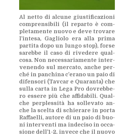
Al net­to di al­cu­ne giu­sti­fi­ca­zio­ni
com­pren­si­bi­li (il re­par­to è com­
ple­ta­men­te nuo­vo e deve tro­va­re
l’in­te­sa, Ga­glio­lo era alla pri­ma
par­ti­ta dopo un lun­go stop), for­se
sa­reb­be il caso di ri­ve­de­re qual­
co­sa. Non ne­ces­sa­ria­men­te in­ter­
ve­nen­do sul mer­ca­to, an­che per­
ché in pan­chi­na c’e­ra­no un paio di
di­fen­so­ri (Tav­car e Qua­ran­ta) che
sul­la car­ta in Lega Pro do­vreb­be­
ro es­se­re più che af­fi­da­bi­li. Qual­
che per­ples­si­tà ha sol­le­va­to an­
che la scel­ta di schie­ra­re in por­ta
Raf­fael­li, au­to­re di un paio di buo­
ni in­ter­ven­ti ma in­de­ci­so in oc­ca­
sio­ne del­l’1-2, in­ve­ce che il nuo­vo