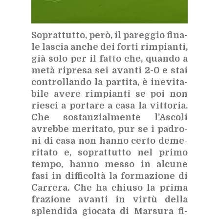
So­prat­tut­to, però, il pa­reg­gio fi­na­
le la­scia an­che dei for­ti rim­pian­ti,
già solo per il fat­to che, quan­do a
metà ri­pre­sa sei avan­ti 2-0 e stai
con­trol­lan­do la par­ti­ta, è ine­vi­ta­
bi­le ave­re rim­pian­ti se poi non
rie­sci a por­ta­re a casa la vit­to­ria.
Che so­stan­zial­men­te l’A­sco­li
avreb­be me­ri­ta­to, pur se i pa­dro­
ni di casa non han­no cer­to de­me­
ri­ta­to e, so­prat­tut­to nel pri­mo
tem­po, han­no mes­so in al­cu­ne
fasi in dif­fi­col­tà la for­ma­zio­ne di
Car­re­ra. Che ha chiu­so la pri­ma
fra­zio­ne avan­ti in vir­tù del­la
splen­di­da gio­ca­ta di Mar­su­ra fi­