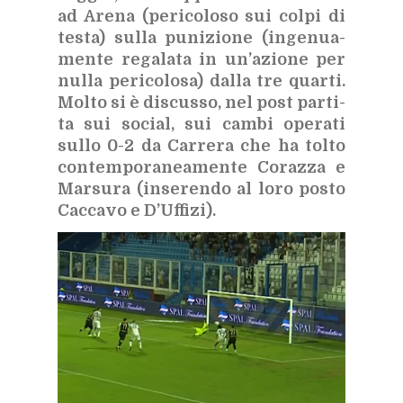
ad Are­na (pe­ri­co­lo­so sui col­pi di
te­sta) sul­la pu­ni­zio­ne (in­ge­nua­
men­te re­ga­la­ta in un’a­zio­ne per
nul­la pe­ri­co­lo­sa) dal­la tre quar­ti.
Mol­to si è di­scus­so, nel post par­ti­
ta sui so­cial, sui cam­bi ope­ra­ti
sul­lo 0-2 da Car­re­ra che ha tol­to
con­tem­po­ra­nea­men­te Co­raz­za e
Mar­su­ra (in­se­ren­do al loro po­sto
Cac­ca­vo e D’Uf­fi­zi).