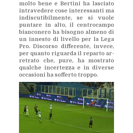
mol­to bene e Ber­ti­ni ha la­scia­to
in­tra­ve­de­re cose in­te­res­san­ti ma
in­di­scu­ti­bil­men­te, se si vuo­le
pun­ta­re in alto, il cen­tro­cam­po
bian­co­ne­ro ha bi­so­gno al­me­no di
un in­ne­sto di li­vel­lo per la Lega
Pro. Di­scor­so dif­fe­ren­te, in­ve­ce,
per quan­to ri­guar­da il re­par­to ar­
re­tra­to che, pure, ha mo­stra­to
qual­che in­cer­tez­za e in di­ver­se
oc­ca­sio­ni ha sof­fer­to trop­po.