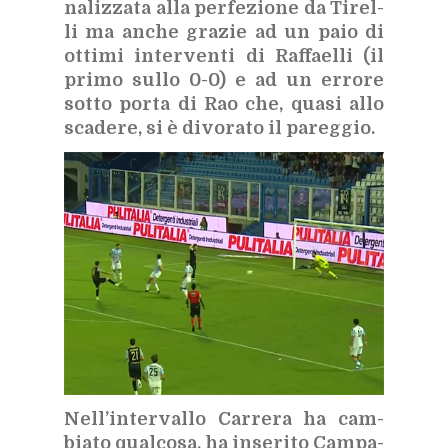
na­liz­za­ta alla per­fe­zio­ne da Ti­rel­
li ma an­che gra­zie ad un paio di
ot­ti­mi in­ter­ven­ti di Raf­fael­li (il
pri­mo sul­lo 0-0) e ad un er­ro­re
sot­to por­ta di Rao che, qua­si allo
sca­de­re, si è di­vo­ra­to il pa­reg­gio.
Nel­l’in­ter­val­lo Car­re­ra ha cam­
bia­to qual­co­sa, ha in­se­ri­to Cam­pa­