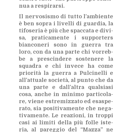
nua a re­spi­rar­si.
Il ner­vo­si­smo di tut­to l’am­bien­te
è ben so­pra i li­vel­li di guar­dia, la
ti­fo­se­ria è più che spac­ca­ta e di­vi­
sa, pra­ti­ca­men­te i sup­por­ters
bian­co­ne­ri sono in guer­ra tra
loro, con da una par­te chi vor­reb­
be a pre­scin­de­re so­ste­ne­re la
squa­dra e chi in­ve­ce ha come
prio­ri­tà la guer­ra a Pul­ci­nel­li e
al­l’at­tua­le so­cie­tà, al pun­to che da
una par­te e dal­l’al­tra qual­sia­si
cosa, an­che in mi­ni­mo par­ti­co­la­
re, vie­ne estre­miz­za­to ed esa­spe­
ra­to, sia po­si­ti­va­men­te che ne­ga­
ti­va­men­te. Le rea­zio­ni, in trop­pi
casi ai li­mi­ti del­la più fol­le iste­
ria, al pa­reg­gio del “Maz­za” ne