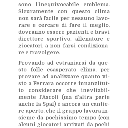
sono l’i­ne­qui­vo­ca­bi­le em­ble­ma.
Si­cu­ra­men­te con que­sto cli­ma
non sarà fa­ci­le per nes­su­no la­vo­
ra­re e cer­ca­re di fare il me­glio,
do­vran­no es­se­re pa­zien­ti e bra­vi
di­ret­to­re spor­ti­vo, al­le­na­to­re e
gio­ca­to­ri a non far­si con­di­zio­na­
re e tra­vol­ge­re.
Pro­van­do ad estra­niar­si da que­
sto fol­le esa­spe­ra­to cli­ma, per
pro­va­re ad ana­liz­za­re quan­to vi­
sto a Fer­ra­ra oc­cor­re in­nan­zi­tut­
to con­si­de­ra­re che ine­vi­ta­bil­
men­te l’A­sco­li (ma d’al­tra par­te
an­che la Spal) è an­co­ra un can­tie­
re aper­to, che il grup­po la­vo­ra in­
sie­me da po­chis­si­mo tem­po (con
al­cu­ni gio­ca­to­ri ar­ri­va­ti da po­chi