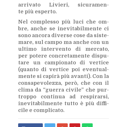
ar­ri­va­to Li­vie­ri, si­cu­ra­men­
te più esper­to.
Nel com­ples­so più luci che om­
bre, an­che se ine­vi­ta­bil­men­te ci
sono an­co­ra di­ver­se cose da si­ste­
ma­re, sul cam­po ma an­che con un
ul­ti­mo in­ter­ven­to di mer­ca­to,
per po­te­re con­cre­ta­men­te di­spu­
ta­re un cam­pio­na­to di ver­ti­ce
(quan­to di ver­ti­ce poi even­tual­
men­te si ca­pi­rà più avan­ti). Con la
con­sa­pe­vo­lez­za, però, che con il
cli­ma da “guer­ra ci­vi­le” che pur­
trop­po con­ti­nua ad re­spi­rar­si,
ine­vi­ta­bil­men­te tut­to è più dif­fi­
ci­le e com­pli­ca­to.