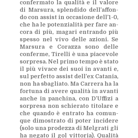
con­fer­ma­to la qua­li­tà e il va­lo­re
di Mar­su­ra, splen­di­do del­l’af­fon­
do con as­si­st in oc­ca­sio­ne del­l’1-0,
che ha le po­ten­zia­li­tà per fare an­
co­ra di più, ma­ga­ri en­tran­do più
spes­so nel vivo del­le azio­ni. Se
Mar­su­ra e Co­raz­za sono del­le
con­fer­me, Ti­rel­li è una pia­ce­vo­le
sor­pre­sa. Nel pri­mo tem­po è sta­to
il più vi­va­ce dei suoi in avan­ti e,
sul per­fet­to as­si­st del­l’ex Ca­ta­nia,
non ha sba­glia­to. Ma Car­re­ra ha la
for­tu­na di ave­re qua­li­tà in avan­ti
an­che in pan­chi­na, con D’Uf­fi­zi a
sor­pre­sa non schie­ra­to ti­to­la­re e
che quan­do è en­tra­to ha co­mun­
que di­mo­stra­to di po­ter in­ci­de­re
(solo una pro­dez­za di Mel­gra­ti gli
ha ne­ga­to il gol vit­to­ria). Qua­li­tà