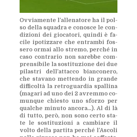
Ov­via­men­te l’al­le­na­to­re ha il pol­
so del­la squa­dra e co­no­sce le con­
di­zio­ni dei gio­ca­to­ri, quin­di è fa­
ci­le ipo­tiz­za­re che en­tram­bi fos­
se­ro or­mai allo stre­mo, per­ché in
caso con­tra­rio non sa­reb­be com­
pren­si­bi­le la so­sti­tu­zio­ne dei due
pi­la­stri del­l’at­tac­co bian­co­ne­ro,
che sta­va­no met­ten­do in gran­de
dif­fi­col­tà la re­tro­guar­dia spal­li­na
(ma­ga­ri ad uno dei 2 avrem­mo co­
mun­que chie­sto uno sfor­zo per
qual­che mi­nu­to an­co­ra…). Al di là
di tut­to, però, non sono cer­to sta­
te le so­sti­tu­zio­ni a cam­bia­re il
vol­to del­la par­ti­ta per­ché l’A­sco­li