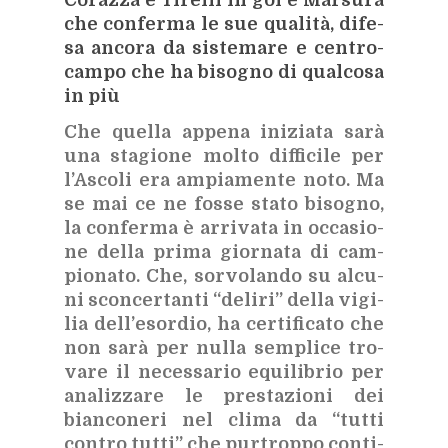
che con­fer­ma le sue qua­li­tà, di­fe­
sa an­co­ra da si­ste­ma­re e cen­tro­
cam­po che ha bi­so­gno di qual­co­sa
in più
Che quel­la ap­pe­na ini­zia­ta sarà
una sta­gio­ne mol­to dif­fi­ci­le per
l’A­sco­li era am­pia­men­te noto. Ma
se mai ce ne fos­se sta­to bi­so­gno,
la con­fer­ma è ar­ri­va­ta in
oc­ca­sio­
ne del­la pri­ma gior­na­ta di cam­
pio­na­to. Che, sor­vo­lan­do su al­cu­
ni scon­cer­tan­ti “de­li­ri” del­la vi­gi­
lia del­l’e­sor­dio, ha cer­ti­fi­ca­to che
non sarà per nul­la sem­pli­ce tro­
va­re il ne­ces­sa­rio equi­li­brio per
ana­liz­za­re le pre­sta­zio­ni dei
bian­co­ne­ri nel cli­ma da “tut­ti
con­tro tut­ti” che pur­trop­po con­ti­