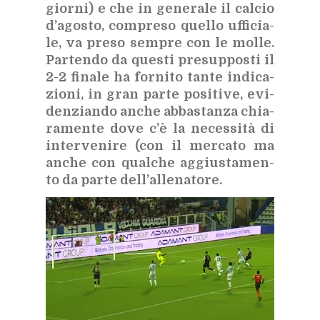
gior­ni) e che in ge­ne­ra­le il cal­cio
d’a­go­sto, com­pre­so quel­lo uf­fi­cia­
le, va pre­so sem­pre con le mol­le.
Par­ten­do da que­sti pre­sup­po­sti il
2-2 fi­na­le ha for­ni­to tan­te in­di­ca­
zio­ni, in gran par­te po­si­ti­ve, evi­
den­zian­do an­che ab­ba­stan­za chia­
ra­men­te dove c’è la ne­ces­si­tà di
in­ter­ve­ni­re (con il mer­ca­to ma
an­che con qual­che ag­giu­sta­men­
to da par­te del­l’al­le­na­to­re.