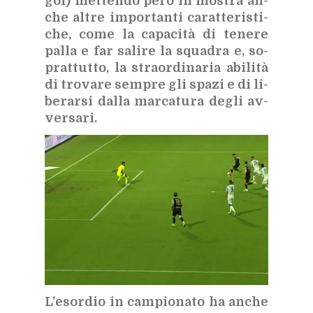
gol) met­ten­do però in mo­stra an­
che al­tre im­por­tan­ti ca­rat­te­ri­sti­
che, come la ca­pa­ci­tà di te­ne­re
pal­la e far sa­li­re la squa­dra e, so­
prat­tut­to, la straor­di­na­ria abi­li­tà
di tro­va­re sem­pre gli spa­zi e di li­
be­rar­si dal­la mar­ca­tu­ra de­gli av­
ver­sa­ri.
L’e­sor­dio in cam­pio­na­to ha an­che