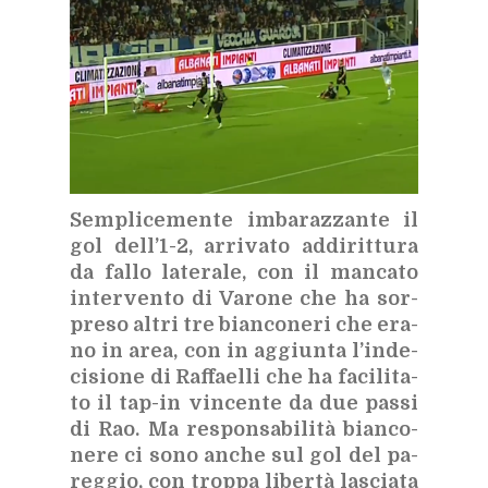
Sem­pli­ce­men­te im­ba­raz­zan­te il
gol del­l’1-2, ar­ri­va­to ad­di­rit­tu­ra
da fal­lo la­te­ra­le, con il man­ca­to
in­ter­ven­to di Va­ro­ne che ha sor­
pre­so al­tri tre bian­co­ne­ri che era­
no in area, con in ag­giun­ta l’in­de­
ci­sio­ne di Raf­fael­li che ha fa­ci­li­ta­
to il tap-in vin­cen­te da due pas­si
di Rao. Ma re­spon­sa­bi­li­tà bian­co­
ne­re ci sono an­che sul gol del pa­
reg­gio, con trop­pa li­ber­tà la­scia­ta