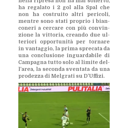
nel­la ri­pre­sa non ha mai sof­fer­to,
ha re­ga­la­to i 2 gol alla Spal che
non ha co­strui­to al­tri pe­ri­co­li,
men­tre sono sta­ti pro­prio i bian­
co­ne­ri a cer­ca­re con più con­vin­
zio­ne la vit­to­ria, crean­do due ul­
te­rio­ri op­por­tu­ni­tà per tor­na­re
in van­tag­gio, la pri­ma spre­ca­ta da
una con­clu­sio­ne in­guar­da­bi­le di
Cam­pa­gna tut­to solo al li­mi­te del­
l’a­rea, la se­con­da sven­ta­ta da una
pro­dez­za di Mel­gra­ti su D’Uf­fi­zi.