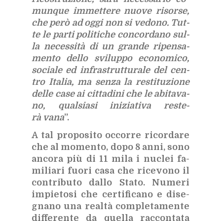
mun­que im­met­te­re nuo­ve ri­sor­se,
che però ad oggi non si ve­do­no. Tut­
te le par­ti po­li­ti­che con­cor­da­no sul­
la ne­ces­si­tà di un gran­de ri­pen­sa­
men­to del­lo svi­lup­po eco­no­mi­co,
so­cia­le ed in­fra­strut­tu­ra­le del cen­
tro Ita­lia, ma sen­za la re­sti­tu­zio­ne
del­le case ai cit­ta­di­ni che le abi­ta­va­
no, qual­sia­si ini­zia­ti­va re­ste­
rà vana
”.
A tal pro­po­si­to oc­cor­re ri­cor­da­re
che al mo­men­to, dopo 8 anni, sono
an­co­ra più di 11 mila i nu­clei fa­
mi­lia­ri fuo­ri casa che ri­ce­vo­no il
con­tri­bu­to dal­lo Sta­to. Nu­me­ri
im­pie­to­si che cer­ti­fi­ca­no e di­se­
gna­no una real­tà com­ple­ta­men­te
dif­fe­ren­te da quel­la rac­con­ta­ta