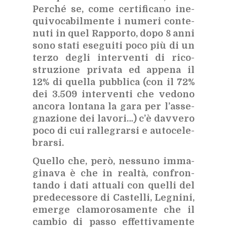
Per­ché se, come cer­ti­fi­ca­no ine­
qui­vo­ca­bil­men­te i nu­me­ri con­te­
nu­ti in quel Rap­por­to, dopo 8 anni
sono sta­ti ese­gui­ti poco più di un
ter­zo de­gli in­ter­ven­ti di ri­co­
stru­zio­ne pri­va­ta ed ap­pe­na il
12% di quel­la pub­bli­ca (con il 72%
dei 3.509 in­ter­ven­ti che ve­do­no
an­co­ra lon­ta­na la gara per l’as­se­
gna­zio­ne dei la­vo­ri…) c’è dav­ve­ro
poco di cui ral­le­grar­si e au­to­ce­le­
brar­si.
Quel­lo che, però, nes­su­no im­ma­
gi­na­va è che in real­tà, con­fron­
tan­do i dati at­tua­li con quel­li del
pre­de­ces­so­re di Ca­stel­li, Le­gni­ni,
emer­ge cla­mo­ro­sa­men­te che il
cam­bio di pas­so ef­fet­ti­va­men­te