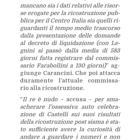
man­ca­no sia i dati re­la­ti­vi alle ri­sor­
se ero­ga­te per la ri­co­stru­zio­ne pub­
bli­ca per il Cen­tro Ita­lia sia quel­li ri­
guar­dan­ti il tem­po me­dio tra­scor­so
dal­la pre­sen­ta­zio­ne del­le do­man­de
al de­cre­to di li­qui­da­zio­ne (con Le­
gni­ni si pas­sò dal­la me­dia di 583
gior­ni fat­ta re­gi­stra­re dal com­mis­
sa­rio Fa­ra­bol­li­ni a 130 gior­ni)
” ag­
giun­ge Ca­ran­ci­ni. Che poi at­tac­ca
du­ra­men­te l’at­tua­le com­mis­sa­
rio alla ri­co­stru­zio­ne.
“
Il re è nudo
– ac­cu­sa –
per sma­
sche­ra­re l’os­ses­si­va auto ce­le­bra­
zio­ne di Ca­stel­li sui suoi ri­sul­ta­ti
del­la ri­co­stru­zio­ne post si­sma è sta­
to suf­fi­cien­te ave­re la cu­rio­si­tà di
an­da­re a guar­da­re i nu­me­ri e non