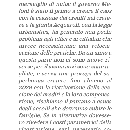
me­ra­vi­glio di nul­la: il go­ver­no Me­
lo­ni è sta­to il pri­mo a crea­re il caos
con la ces­sio­ne dei cre­di­ti nel cra­te­
re e la giun­ta Ac­qua­ro­li, con la leg­ge
ur­ba­ni­sti­ca, ha ge­ne­ra­to non po­chi
pro­ble­mi agli uf­fi­ci e ai cit­ta­di­ni che
in­ve­ce ne­ces­si­ta­va­no una ve­lo­ciz­
za­zio­ne del­le pra­ti­che. Da un anno a
que­sta par­te non ci sono nuo­ve ri­
sor­se per il si­sma anzi sono sta­te ta­
glia­te, e sen­za una pro­ro­ga del su­
per­bo­nus cra­te­re fino al­me­no al
2029 con la riat­ti­va­zio­ne del­la ces­
sio­ne dei cre­di­ti e la loro com­pen­sa­
zio­ne, ri­schia­mo il pan­ta­no a cau­sa
de­gli ac­col­li che do­vran­no su­bi­re le
fa­mi­glie. Se in al­ter­na­ti­va do­ves­se­
ro ri­ve­de­re i co­sti pa­ra­me­tri­ci del­la
ri­co­stru­zio­ne, sarà ne­ces­sa­rio co­