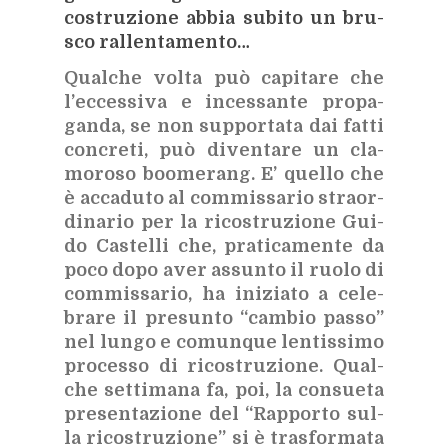
co­stru­zio­ne ab­bia su­bi­to un bru­
sco ral­len­ta­men­to…
Qual­che vol­ta può ca­pi­ta­re che
l’ec­ces­si­va e in­ces­san­te pro­pa­
gan­da, se non sup­por­ta­ta dai fat­ti
con­cre­ti, può di­ven­ta­re un cla­
mo­ro­so boo­me­rang. E’ quel­lo che
è
ac­ca­du­to al com­mis­sa­rio straor­
di­na­rio per la ri­co­stru­zio­ne Gui­
do Ca­stel­li che, pra­ti­ca­men­te da
poco dopo aver as­sun­to il ruo­lo di
com­mis­sa­rio, ha ini­zia­to a ce­le­
bra­re il pre­sun­to “cam­bio pas­so”
nel lun­go e co­mun­que len­tis­si­mo
pro­ces­so di ri­co­stru­zio­ne. Qual­
che set­ti­ma­na fa, poi, la con­sue­ta
pre­sen­ta­zio­ne del “Rap­por­to sul­
la ri­co­stru­zio­ne” si è tra­sfor­ma­ta