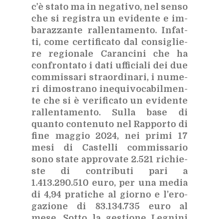
c’è sta­to ma in ne­ga­ti­vo, nel sen­so
che si re­gi­stra un evi­den­te e im­
ba­raz­zan­te ral­len­ta­men­to. In­fat­
ti, come cer­ti­fi­ca­to dal con­si­glie­
re re­gio­na­le Ca­ran­ci­ni che ha
con­fron­ta­to i dati uf­fi­cia­li dei due
com­mis­sa­ri straor­di­na­ri, i nu­me­
ri di­mo­stra­no ine­qui­vo­ca­bil­men­
te che si è ve­ri­fi­ca­to un evi­den­te
ral­len­ta­men­to. Sul­la base di
quan­to con­te­nu­to nel Rap­por­to di
fine mag­gio 2024, nei pri­mi 17
mesi di Ca­stel­li com­mis­sa­rio
sono sta­te ap­pro­va­te 2.521 ri­chie­
ste di con­tri­bu­ti pari a
1.413.290.510 euro, per una me­dia
di 4,94 pra­ti­che al gior­no e l’e­ro­
ga­zio­ne di 83.134.735 euro al
mese. Sot­to la ge­stio­ne Le­gni­ni