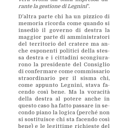
ran­te la ge­stio­ne di Le­gni­ni
”.
D’al­tra par­te chi ha un piz­zi­co di
me­mo­ria ri­cor­da come quan­do si
in­se­diò il go­ver­no di de­stra la
mag­gior par­te di am­mi­ni­stra­to­ri
del ter­ri­to­rio del cra­te­re ma an­
che espo­nen­ti po­li­ti­ci del­la stes­
sa de­stra e i cit­ta­di­ni scon­giu­ra­
ro­no la pre­si­den­te del Con­si­glio
di con­fer­ma­re come com­mis­sa­rio
straor­di­na­rio per il si­sma chi,
come ap­pun­to Le­gni­ni, sta­va fa­
cen­do così bene. Ma la vo­ra­ci­tà
del­la de­stra al po­te­re an­che in
que­sto caso ha fat­to pas­sa­re in se­
con­do pia­no la lo­gi­ca (per­ché non
si so­sti­tui­sce chi sta fa­cen­do così
bene) e le le­git­ti­me ri­chie­ste del