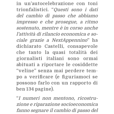
in un’au­to­ce­le­bra­zio­ne con toni
trion­fa­li­sti­ci. “
Que­sti sono i dati
del cam­bio di pas­so che ab­bia­mo
im­pres­so e che pro­se­gue, a rit­mo
so­ste­nu­to, men­tre è in cor­so an­che
l’at­ti­vi­tà di ri­lan­cio eco­no­mi­ca e so­
cia­le gra­zie a Nex­tAp­pen­ni­no
” ha
di­chia­ra­to Ca­stel­li, con­sa­pe­vo­le
che tan­to la qua­si to­ta­li­tà dei
gior­na­li­sti ita­lia­ni sono or­mai
abi­tua­ti a ri­por­ta­re le co­sid­det­te
“ve­li­ne” sen­za mai per­de­re tem­
po a ve­ri­fi­ca­re (e fi­gu­ria­mo­ci se
pos­so­no far­lo con un rap­por­to di
ben 134 pa­gi­ne).
“
I nu­me­ri non men­to­no, ri­co­stru­
zio­ne e ri­pa­ra­zio­ne so­cioe­co­no­mi­ca
fan­no se­gna­re il cam­bio di pas­so del