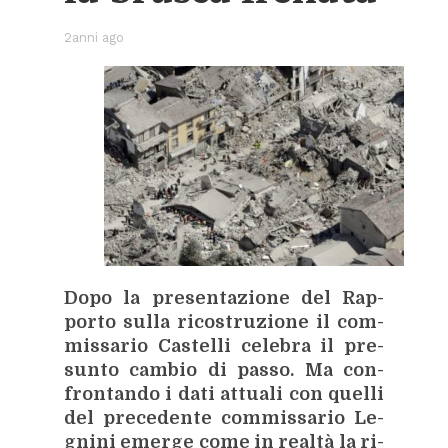
2anni ago
Dopo la pre­sen­ta­zio­ne del Rap­
por­to sul­la ri­co­stru­zio­ne il com­
mis­sa­rio Ca­stel­li ce­le­bra il pre­
sun­to cam­bio di pas­so. Ma con­
fron­tan­do i dati at­tua­li con quel­li
del pre­ce­den­te com­mis­sa­rio Le­
gni­ni emer­ge come in real­tà la ri­