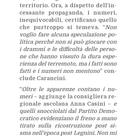
ter­ri­to­rio. Ora, a di­spet­to del­l’in­
ces­san­te pro­pa­gan­da, i nu­me­ri,
ine­qui­vo­ca­bi­li, cer­ti­fi­ca­no quel­lo
che pur­trop­po si te­me­va. “
Non
vo­glio fare al­cu­na spe­cu­la­zio­ne po­
li­ti­ca per­ché non si può gio­ca­re con
i dram­mi e le dif­fi­col­tà del­le per­so­
ne che han­no vis­su­to la dura espe­
rien­za del ter­re­mo­to, ma i fat­ti sono
fat­ti e i nu­me­ri non men­to­no
” con­
clu­de Ca­ran­ci­ni.
“
Ol­tre le ap­pa­ren­ze con­ta­no i nu­
me­ri
– ag­giun­ge la con­si­glie­ra re­
gio­na­le asco­la­na Anna Ca­si­ni –
e
quel­li snoc­cio­la­ti dal Par­ti­to De­mo­
cra­ti­co evi­den­zia­no il fre­no a mano
ti­ra­to sul­la ri­co­stru­zio­ne post si­
sma nel­l’e­po­ca post Le­gni­ni. Non mi