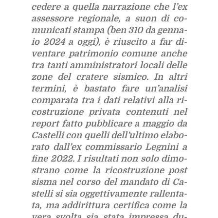
ce­de­re a quel­la nar­ra­zio­ne che l’ex
as­ses­so­re re­gio­na­le, a suon di co­
mu­ni­ca­ti stam­pa (ben 310 da gen­na­
io 2024 a oggi), è riu­sci­to a far di­
ven­ta­re pa­tri­mo­nio co­mu­ne an­che
tra tan­ti am­mi­ni­stra­to­ri lo­ca­li del­le
zone del cra­te­re si­smi­co. In al­tri
ter­mi­ni, è ba­sta­to fare un’a­na­li­si
com­pa­ra­ta tra i dati re­la­ti­vi alla ri­
co­stru­zio­ne pri­va­ta con­te­nu­ti nel
re­port fat­to pub­bli­ca­re a mag­gio da
Ca­stel­li con quel­li del­l’ul­ti­mo ela­bo­
ra­to dal­l’ex com­mis­sa­rio Le­gni­ni a
fine 2022. I ri­sul­ta­ti non solo di­mo­
stra­no come la ri­co­stru­zio­ne post
si­sma nel cor­so del man­da­to di Ca­
stel­li si sia og­get­ti­va­men­te ral­len­ta­
ta, ma ad­di­rit­tu­ra cer­ti­fi­ca come la
vera svol­ta sia sta­ta im­pres­sa du­