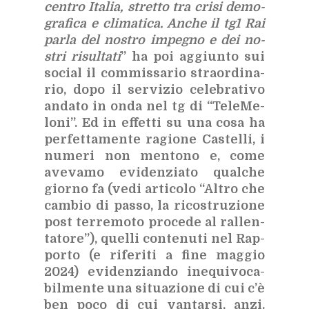
cen­tro Ita­lia, stret­to tra cri­si de­mo­
gra­fi­ca e cli­ma­ti­ca. An­che il tg1 Rai
par­la del no­stro im­pe­gno e dei no­
stri ri­sul­ta­ti
” ha poi ag­giun­to sui
so­cial il com­mis­sa­rio straor­di­na­
rio, dopo il ser­vi­zio ce­le­bra­ti­vo
an­da­to in onda nel tg di “Te­le­Me­
lo­ni”. Ed in ef­fet­ti su una cosa ha
per­fet­ta­men­te ra­gio­ne Ca­stel­li, i
nu­me­ri non men­to­no e, come
ave­va­mo evi­den­zia­to qual­che
gior­no fa (vedi ar­ti­co­lo “Al­tro che
cam­bio di pas­so, la ri­co­stru­zio­ne
post ter­re­mo­to pro­ce­de al ral­len­
ta­to­re”), quel­li con­te­nu­ti nel Rap­
por­to (e ri­fe­ri­ti a fine mag­gio
2024) evi­den­zian­do ine­qui­vo­ca­
bil­men­te una si­tua­zio­ne di cui c’è
ben poco di cui van­tar­si, anzi.