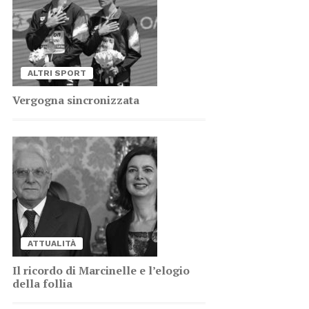
AL­TRI SPORT
Ver­go­gna sin­cro­niz­za­ta
AT­TUA­LI­TÀ
Il ri­cor­do di Mar­ci­nel­le e l’e­lo­gio
del­la fol­lia