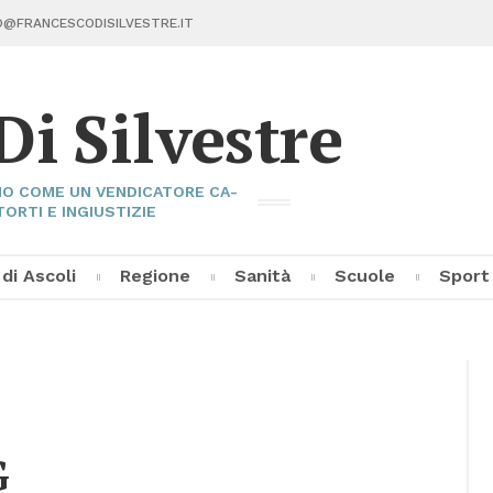
@FRAN­CE­SCO­DI­SIL­VE­STRE.IT
Di Sil­ve­stre
I­NO COME UN VEN­DI­CA­TO­RE CA­
TOR­TI E IN­GIU­STI­ZIE
 di Asco­li
Re­gio­ne
Sa­ni­tà
Scuo­le
Sport
Fran­ce­sco Di Sil­ve­stre
Asco­li C
Pal­la­vo­
Al­tri Sp
G