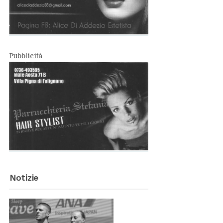
Pub­bli­ci­tà
No­ti­zie