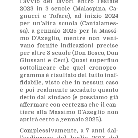
l’av­vio dei la­vo­ri en­tro l’e­sta­te
2023 in 3 scuo­le (Ma­la­spi­na, Ca­
gnuc­ci e To­fa­re), ad ini­zio 2024
per un’al­tra scuo­la (Can­ta­la­mes­
sa), a gen­na­io 2025 per la Mas­si­
mo D’A­ze­glio, men­tre non ve­ni­
va­no for­ni­te in­di­ca­zio­ni pre­ci­se
per al­tre 3 scuo­le (Don Bo­sco, Don
Gius­sa­ni e Ceci). Qua­si su­per­fluo
sot­to­li­nea­re che quel cro­no­pro­
gram­ma è ri­sul­ta­to del tut­to inaf­
fi­da­bi­le, vi­sto che in nes­sun caso
è poi real­men­te ac­ca­du­to quan­to
det­to dal sin­da­co (e pos­sia­mo già
af­fer­ma­re con cer­tez­za che il can­
tie­re alla Mas­si­mo D’A­ze­glio non
apri­rà cer­to a gen­na­io 2025).
Com­ples­si­va­men­te, a 7 anni dal­
l’or­di­nan­za del lu­glio 2017 del