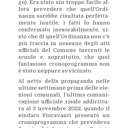
go). Era sta­to sin trop­po fa­ci­le al­
lo­ra pre­ve­de­re che quel­l’Or­di­
nan­za sa­reb­be ri­sul­ta­ta per­fet­ta­
men­te inu­ti­le, i fat­ti lo han­no
con­fer­ma­to ine­so­ra­bil­men­te, vi­
sto che di quel­l’Or­di­nan­za non c’è
più trac­cia in nes­su­no de­gli atti
uf­fi­cia­li del Co­mu­ne ine­ren­ti le
scuo­le e, so­prat­tut­to, che quel
fan­ta­sio­so cro­no­pro­gram­ma non
è sta­to nep­pu­re av­vi­ci­na­to.
Al net­to del­la pro­pa­gan­da nel­le
ul­ti­me set­ti­ma­ne pri­ma del­le ele­
zio­ni co­mu­na­li, l’ul­ti­ma co­mu­ni­
ca­zio­ne uf­fi­cia­le ri­sa­le ad­di­rit­tu­
ra al 3 no­vem­bre 2022, quan­do il
sin­da­co Fio­ra­van­ti pre­sen­tò un
cro­no­pro­gram­ma che pre­ve­de­va