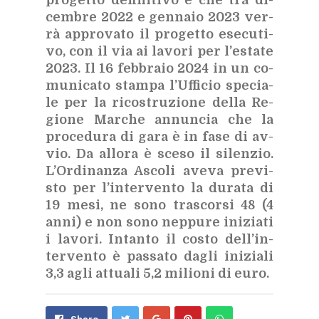
cem­bre 2022 e gen­na­io 2023 ver­
rà ap­pro­va­to il pro­get­to ese­cu­ti­
vo, con il via ai la­vo­ri per l’e­sta­te
2023. Il 16 feb­bra­io 2024 in un co­
mu­ni­ca­to stam­pa l’Uf­fi­cio spe­cia­
le per la ri­co­stru­zio­ne del­la Re­
gio­ne Mar­che an­nun­cia che la
pro­ce­du­ra di gara è in fase di av­
vio. Da al­lo­ra è sce­so il si­len­zio.
L’Or­di­nan­za Asco­li ave­va pre­vi­
sto per l’in­ter­ven­to la du­ra­ta di
19 mesi, ne sono tra­scor­si 48 (4
anni) e non sono nep­pu­re ini­zia­ti
i la­vo­ri. In­tan­to il co­sto del­l’in­
ter­ven­to è pas­sa­to da­gli ini­zia­li
3,3 agli at­tua­li 5,2 mi­lio­ni di euro.
Share
Pin
Send