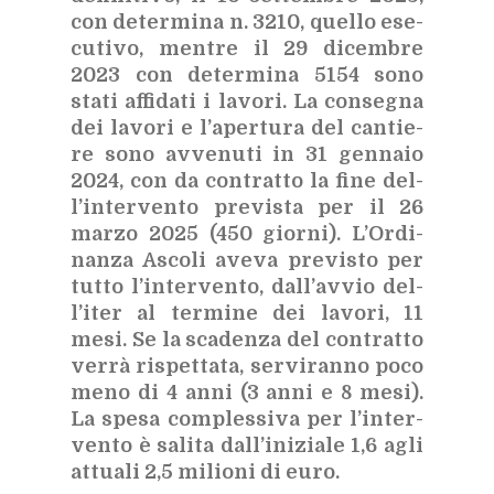
con de­ter­mi­na n. 3210, quel­lo ese­
cu­ti­vo, men­tre il 29 di­cem­bre
2023 con de­ter­mi­na 5154 sono
sta­ti af­fi­da­ti i la­vo­ri. La con­se­gna
dei la­vo­ri e l’a­per­tu­ra del can­tie­
re sono av­ve­nu­ti in 31 gen­na­io
2024, con da con­trat­to la fine del­
l’in­ter­ven­to pre­vi­sta per il 26
mar­zo 2025 (450 gior­ni). L’Or­di­
nan­za Asco­li ave­va pre­vi­sto per
tut­to l’in­ter­ven­to, dal­l’av­vio del­
l’i­ter al ter­mi­ne dei la­vo­ri, 11
mesi. Se la sca­den­za del con­trat­to
ver­rà ri­spet­ta­ta, ser­vi­ran­no poco
meno di 4 anni (3 anni e 8 mesi).
La spe­sa com­ples­si­va per l’in­ter­
ven­to è sa­li­ta dal­l’i­ni­zia­le 1,6 agli
at­tua­li 2,5 mi­lio­ni di euro.