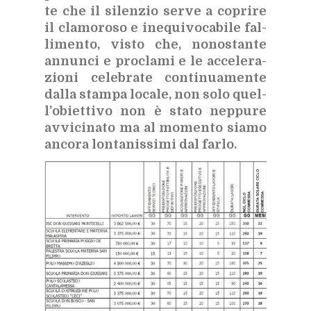
te che il si­len­zio ser­ve a co­pri­re
il cla­mo­ro­so e ine­qui­vo­ca­bi­le fal­
li­men­to, vi­sto che, no­no­stan­te
an­nun­ci e pro­cla­mi e le ac­ce­le­ra­
zio­ni ce­le­bra­te con­ti­nua­men­te
dal­la stam­pa lo­ca­le, non solo quel­
l’o­biet­ti­vo non è sta­to nep­pu­re
av­vi­ci­na­to ma al mo­men­to sia­mo
an­co­ra lon­ta­nis­si­mi dal far­lo.