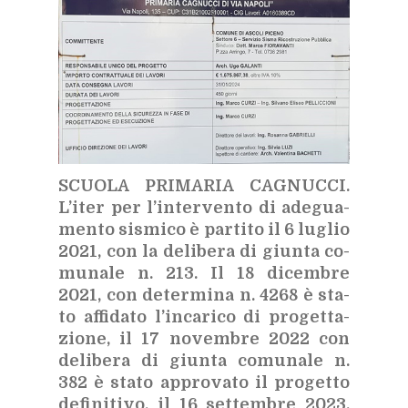
SCUO­LA PRI­MA­RIA CA­GNUC­CI.
L’i­ter per l’in­ter­ven­to di ade­gua­
men­to si­smi­co è par­ti­to il 6 lu­glio
2021, con la de­li­be­ra di giun­ta co­
mu­na­le n. 213. Il 18 di­cem­bre
2021, con de­ter­mi­na n. 4268 è sta­
to af­fi­da­to l’in­ca­ri­co di pro­get­ta­
zio­ne, il 17 no­vem­bre 2022 con
de­li­be­ra di giun­ta co­mu­na­le n.
382 è sta­to ap­pro­va­to il pro­get­to
de­fi­ni­ti­vo, il 16 set­tem­bre 2023,