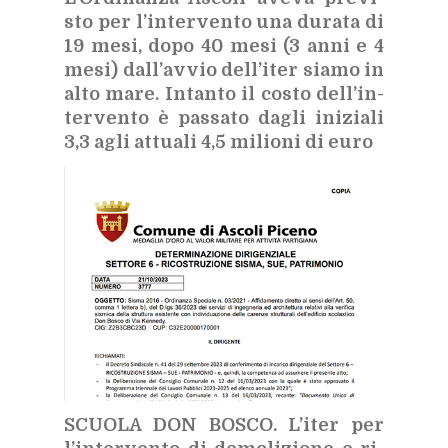
sto per l’in­ter­ven­to una du­ra­ta di
19 mesi, dopo 40 mesi (3 anni e 4
mesi) dal­l’av­vio del­l’i­ter sia­mo in
alto mare. In­tan­to il co­sto del­l’in­
ter­ven­to è pas­sa­to da­gli ini­zia­li
3,3 agli at­tua­li 4,5 mi­lio­ni di euro
SCUO­LA DON BO­SCO.
L’i­ter per