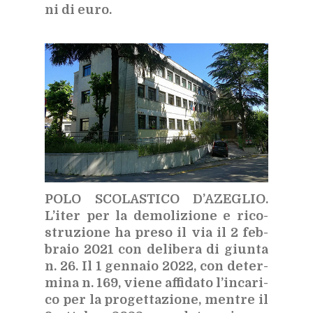
ni di euro.
POLO SCO­LA­STI­CO D’A­ZE­GLIO.
L’i­ter per la de­mo­li­zio­ne e ri­co­
stru­zio­ne ha pre­so il via il 2 feb­
bra­io 2021 con de­li­be­ra di giun­ta
n. 26. Il 1 gen­na­io 2022, con de­ter­
mi­na n. 169, vie­ne af­fi­da­to l’in­ca­ri­
co per la pro­get­ta­zio­ne, men­tre il