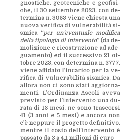
gno­sti­che, geo­tec­ni­che e geo­fi­si­
che, il 30 set­tem­bre 2023, con de­
ter­mi­na n. 3063 vie­ne chie­sta una
nuo­va ve­ri­fi­ca di vul­ne­ra­bi­li­tà si­
smi­ca “
per un’e­ven­tua­le mo­di­fi­ca
del­la ti­po­lo­gia di in­ter­ven­to
” (da de­
mo­li­zio­ne e ri­co­stru­zio­ne ad ade­
gua­men­to) ed il suc­ces­si­vo 21 ot­
to­bre 2023, con de­ter­mi­na n. 3777,
vie­ne af­fi­da­to l’in­ca­ri­co per la ve­
ri­fi­ca di vul­ne­ra­bi­li­tà si­smi­ca. Da
al­lo­ra non ci sono sta­ti ag­gior­na­
men­ti. L’Or­di­nan­za Asco­li ave­va
pre­vi­sto per l’in­ter­ven­to una du­
ra­ta di 18 mesi, ne sono tra­scor­si
41 (3 anni e 5 mesi) e an­co­ra non
c’è nep­pu­re il pro­get­to de­fi­ni­ti­vo,
men­tre il co­sto del­l’in­ter­ven­to è
pas­sa­to da 3 a 4,1 mi­lio­ni di euro