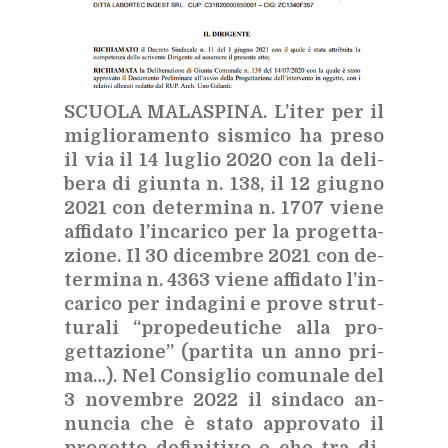
SCUO­LA MA­LA­SPI­NA.
L’i­ter per il
mi­glio­ra­men­to si­smi­co ha pre­so
il via il 14 lu­glio 2020 con la de­li­
be­ra di giun­ta n. 138, il 12 giu­gno
2021 con de­ter­mi­na n. 1707 vie­ne
af­fi­da­to l’in­ca­ri­co per la pro­get­ta­
zio­ne. Il 30 di­cem­bre 2021 con de­
ter­mi­na n. 4363 vie­ne af­fi­da­to l’in­
ca­ri­co per in­da­gi­ni e pro­ve strut­
tu­ra­li “pro­pe­deu­ti­che alla pro­
get­ta­zio­ne” (par­ti­ta un anno pri­
ma…). Nel Con­si­glio co­mu­na­le del
3 no­vem­bre 2022 il sin­da­co an­
nun­cia che è sta­to ap­pro­va­to il
pro­get­to de­fi­ni­ti­vo e che tra di­