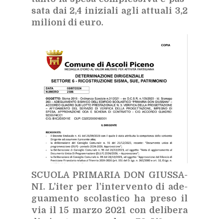
sa­ta dai 2,4 ini­zia­li agli at­tua­li 3,2
mi­lio­ni di euro.
SCUO­LA PRI­MA­RIA DON GIUS­SA­
NI.
L’i­ter per l’in­ter­ven­to di ade­
gua­men­to sco­la­sti­co ha pre­so il
via il 15 mar­zo 2021 con de­li­be­ra