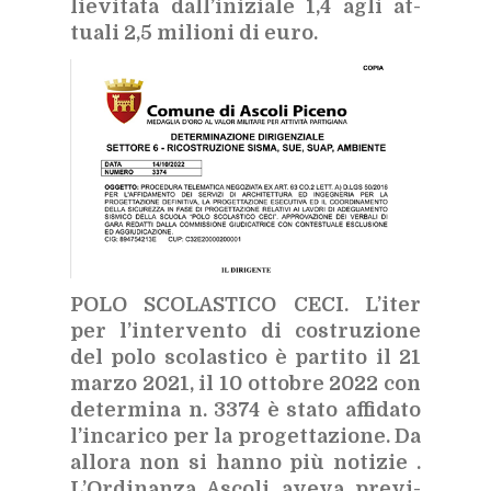
lie­vi­ta­ta dal­l’i­ni­zia­le 1,4 agli at­
tua­li 2,5 mi­lio­ni di euro.
POLO SCO­LA­STI­CO CECI.
L’i­ter
per l’in­ter­ven­to di co­stru­zio­ne
del polo sco­la­sti­co è par­ti­to il 21
mar­zo 2021, il 10 ot­to­bre 2022 con
de­ter­mi­na n. 3374 è sta­to af­fi­da­to
l’in­ca­ri­co per la pro­get­ta­zio­ne. Da
al­lo­ra non si han­no più no­ti­zie .
L’Or­di­nan­za Asco­li ave­va pre­vi­