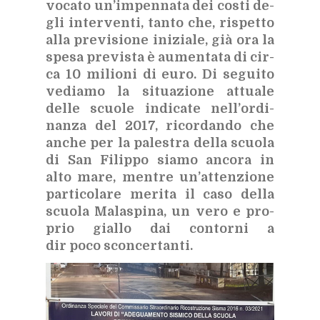
vo­ca­to un’im­pen­na­ta dei co­sti de­
gli in­ter­ven­ti, tan­to che, ri­spet­to
alla pre­vi­sio­ne ini­zia­le, già ora la
spe­sa pre­vi­sta è au­men­ta­ta di cir­
ca 10 mi­lio­ni di euro. Di se­gui­to
ve­dia­mo la si­tua­zio­ne at­tua­le
del­le scuo­le in­di­ca­te nel­l’or­di­
nan­za del 2017, ri­cor­dan­do che
an­che per la pa­le­stra del­la scuo­la
di San Fi­lip­po sia­mo an­co­ra in
alto mare, men­tre un’at­ten­zio­ne
par­ti­co­la­re me­ri­ta il caso del­la
scuo­la Ma­la­spi­na, un vero e pro­
prio gial­lo dai con­tor­ni a
dir poco scon­cer­tan­ti.