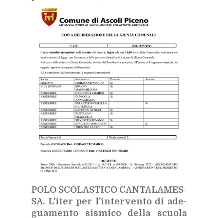
POLO SCO­LA­STI­CO CAN­TA­LA­MES­
SA.
L’i­ter per l’in­ter­ven­to di ade­
gua­men­to si­smi­co del­la scuo­la