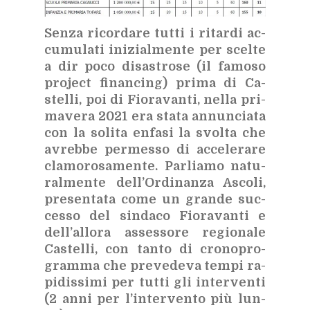
Sen­za ri­cor­da­re tut­ti i ri­tar­di ac­
cu­mu­la­ti ini­zial­men­te per scel­te
a dir poco di­sa­stro­se (il fa­mo­so
pro­ject fi­nan­cing) pri­ma di Ca­
stel­li, poi di Fio­ra­van­ti, nel­la pri­
ma­ve­ra 2021 era sta­ta an­nun­cia­ta
con la so­li­ta en­fa­si la svol­ta che
avreb­be per­mes­so di ac­ce­le­ra­re
cla­mo­ro­sa­men­te. Par­lia­mo na­tu­
ral­men­te del­l’Or­di­nan­za Asco­li,
pre­sen­ta­ta come un gran­de suc­
ces­so del sin­da­co Fio­ra­van­ti e
del­l’al­lo­ra as­ses­so­re re­gio­na­le
Ca­stel­li, con tan­to di cro­no­pro­
gram­ma che pre­ve­de­va tem­pi ra­
pi­dis­si­mi per tut­ti gli in­ter­ven­ti
(2 anni per l’in­ter­ven­to più lun­