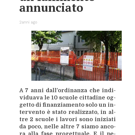
an­nun­cia­to
2anni ago
A 7 anni dal­l’or­di­nan­za che in­di­
vi­dua­va le 10 scuo­le cit­ta­di­ne og­
get­to di fi­nan­zia­men­to solo un in­
ter­ven­to è sta­to rea­liz­za­to, in al­
tre 2 scuo­le i la­vo­ri sono ini­zia­ti
da poco, nel­le al­tre 7 sia­mo an­co­
ra alla fase pro­get­tua­le. E il pe­