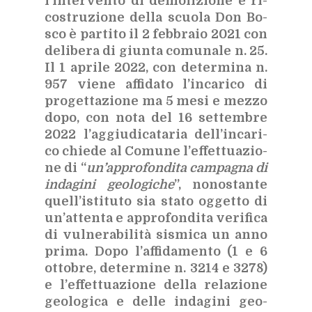
l’in­ter­ven­to di de­mo­li­zio­ne e ri­
co­stru­zio­ne del­la scuo­la Don Bo­
sco è par­ti­to il 2 feb­bra­io 2021 con
de­li­be­ra di giun­ta co­mu­na­le n. 25.
Il 1 apri­le 2022, con de­ter­mi­na n.
957 vie­ne af­fi­da­to l’in­ca­ri­co di
pro­get­ta­zio­ne ma 5 mesi e mez­zo
dopo, con nota del 16 set­tem­bre
2022 l’ag­giu­di­ca­ta­ria del­l’in­ca­ri­
co chie­de al Co­mu­ne l’ef­fet­tua­zio­
ne di “
un’ap­pro­fon­di­ta cam­pa­gna di
in­da­gi­ni geo­lo­gi­che
”, no­no­stan­te
quel­l’i­sti­tu­to sia sta­to og­get­to di
un’at­ten­ta e ap­pro­fon­di­ta ve­ri­fi­ca
di vul­ne­ra­bi­li­tà si­smi­ca un anno
pri­ma. Dopo l’af­fi­da­men­to (1 e 6
ot­to­bre, de­ter­mi­ne n. 3214 e 3278)
e l’ef­fet­tua­zio­ne del­la re­la­zio­ne
geo­lo­gi­ca e del­le in­da­gi­ni geo­