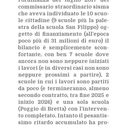
com­mis­sa­rio straor­di­na­rio si­sma
che ave­va in­di­vi­dua­to le 10 scuo­
le cit­ta­di­ne (9 scuo­le più la pa­le­
stra del­la scuo­la San Fi­lip­po) og­
get­to di fi­nan­zia­men­to (al­l’e­po­ca
poco più di 31 mi­lio­ni di euro) il
bi­lan­cio è sem­pli­ce­men­te scon­
for­tan­te, con ben 7 scuo­le dove
an­co­ra non sono nep­pu­re ini­zia­ti
i la­vo­ri (e in di­ver­si casi non sono
nep­pu­re pros­si­mi a par­ti­re), 2
scuo­le in cui i la­vo­ri sono par­ti­ti
da poco (e ter­mi­ne­ran­no, al­me­no
se­con­do con­trat­to, tra fine 2025 e
ini­zio 2026) e una sola scuo­la
(Pog­gio di Bret­ta) con l’in­ter­ven­
to com­ple­ta­to. In­tan­to il pe­san­tis­
si­mo ri­tar­do ac­cu­mu­la­to ha pro­