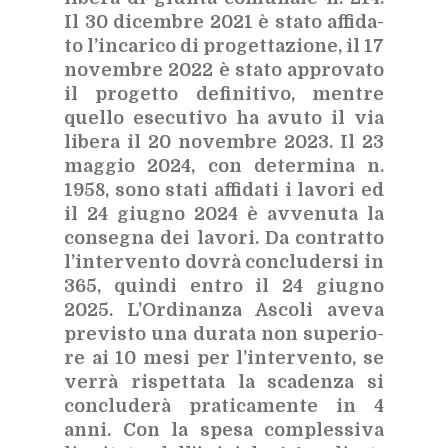
Il 30 di­cem­bre 2021 è sta­to af­fi­da­
to l’in­ca­ri­co di pro­get­ta­zio­ne, il 17
no­vem­bre 2022 è sta­to ap­pro­va­to
il pro­get­to de­fi­ni­ti­vo, men­tre
quel­lo ese­cu­ti­vo ha avu­to il via
li­be­ra il 20 no­vem­bre 2023. Il 23
mag­gio 2024, con de­ter­mi­na n.
1958, sono sta­ti af­fi­da­ti i la­vo­ri ed
il 24 giu­gno 2024 è av­ve­nu­ta la
con­se­gna dei la­vo­ri. Da con­trat­to
l’in­ter­ven­to do­vrà con­clu­der­si in
365, quin­di en­tro il 24 giu­gno
2025. L’Or­di­nan­za Asco­li ave­va
pre­vi­sto una du­ra­ta non su­pe­rio­
re ai 10 mesi per l’in­ter­ven­to, se
ver­rà ri­spet­ta­ta la sca­den­za si
con­clu­de­rà pra­ti­ca­men­te in 4
anni. Con la spe­sa com­ples­si­va