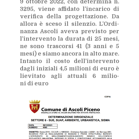
9 ot­to­bre 2022, con de­ter­mi­na n.
3295, vie­ne af­fi­da­to l’in­ca­ri­co di
ve­ri­fi­ca del­la pro­get­ta­zio­ne. Da
al­lo­ra è sce­so il si­len­zio. L’Or­di­
nan­za Asco­li ave­va pre­vi­sto per
l’in­ter­ven­to la du­ra­ta di 25 mesi,
ne sono tra­scor­si 41 (3 anni e 5
mesi) e sia­mo an­co­ra in alto mare.
In­tan­to il co­sto del­l’in­ter­ven­to
da­gli ini­zia­li 4,5 mi­lio­ni di euro è
lie­vi­ta­to agli at­tua­li 6 mi­lio­
ni di euro