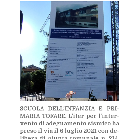
SCUO­LA DEL­L’IN­FAN­ZIA E PRI­
MA­RIA TO­FA­RE.
L’i­ter per l’in­ter­
ven­to di ade­gua­men­to si­smi­co ha
pre­so il via il 6 lu­glio 2021 con de­
li­be­ra di giun­ta co­mu­na­le n. 214.