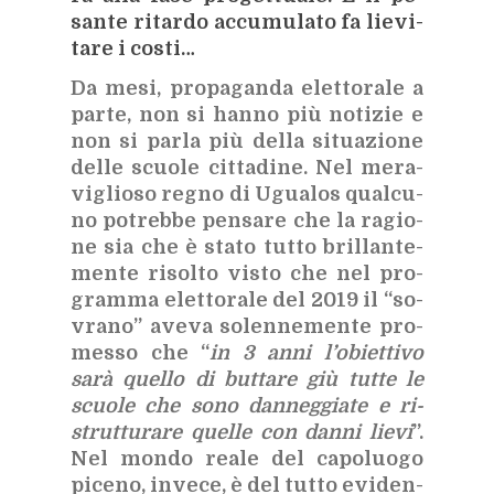
san­te ri­tar­do ac­cu­mu­la­to fa lie­vi­
ta­re i co­sti…
Da mesi, pro­pa­gan­da elet­to­ra­le a
par­te, non si han­no più no­ti­zie e
non si par­la più del­la si­tua­zio­ne
del­le scuo­le cit­ta­di­ne. Nel me­ra­
vi­glio­so re­gno di Ugua­los qual­cu­
no
po­treb­be pen­sa­re che la ra­gio­
ne sia che è sta­to tut­to bril­lan­te­
men­te ri­sol­to vi­sto che nel pro­
gram­ma elet­to­ra­le del 2019 il “so­
vra­no” ave­va so­len­ne­men­te pro­
mes­so che “
in 3 anni l’o­biet­ti­vo
sarà quel­lo di but­ta­re giù tut­te le
scuo­le che sono dan­neg­gia­te e ri­
strut­tu­ra­re quel­le con dan­ni lie­vi
”.
Nel mon­do rea­le del ca­po­luo­go
pi­ce­no, in­ve­ce, è del tut­to evi­den­