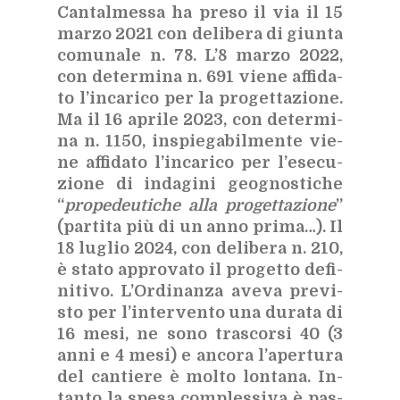
Can­tal­mes­sa ha pre­so il via il 15
mar­zo 2021 con de­li­be­ra di giun­ta
co­mu­na­le n. 78. L’8 mar­zo 2022,
con de­ter­mi­na n. 691 vie­ne af­fi­da­
to l’in­ca­ri­co per la pro­get­ta­zio­ne.
Ma il 16 apri­le 2023, con de­ter­mi­
na n. 1150, in­spie­ga­bil­men­te vie­
ne af­fi­da­to l’in­ca­ri­co per l’e­se­cu­
zio­ne di in­da­gi­ni geo­gno­sti­che
“
pro­pe­deu­ti­che alla pro­get­ta­zio­ne
”
(par­ti­ta più di un anno pri­ma…). Il
18 lu­glio 2024, con de­li­be­ra n. 210,
è sta­to ap­pro­va­to il pro­get­to de­fi­
ni­ti­vo. L’Or­di­nan­za ave­va pre­vi­
sto per l’in­ter­ven­to una du­ra­ta di
16 mesi, ne sono tra­scor­si 40 (3
anni e 4 mesi) e an­co­ra l’a­per­tu­ra
del can­tie­re è mol­to lon­ta­na. In­
tan­to la spe­sa com­ples­si­va è pas­