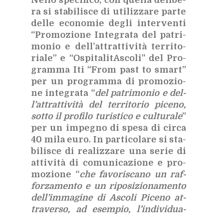
ra si sta­bi­li­sce di uti­liz­za­re par­te
del­le eco­no­mie de­gli in­ter­ven­ti
“Pro­mo­zio­ne In­te­gra­ta del pa­tri­
mo­nio e del­l’at­trat­ti­vi­tà ter­ri­to­
ria­le” e “Ospi­ta­li­tA­sco­li” del Pro­
gram­ma Iti “From past to smart”
per un pro­gram­ma di pro­mo­zio­
ne in­te­gra­ta “
del pa­tri­mo­nio e del­
l’at­trat­ti­vi­tà del ter­ri­to­rio pi­ce­no,
sot­to il pro­fi­lo tu­ri­sti­co e cul­tu­ra­le
”
per un im­pe­gno di spe­sa di cir­ca
40 mila euro. In par­ti­co­la­re si sta­
bi­li­sce di rea­liz­za­re una se­rie di
at­ti­vi­tà di co­mu­ni­ca­zio­ne e pro­
mo­zio­ne “
che fa­vo­ri­sca­no un raf­
for­za­men­to e un ri­po­si­zio­na­men­to
del­l’im­ma­gi­ne di Asco­li Pi­ce­no at­
tra­ver­so, ad esem­pio, l’in­di­vi­dua­