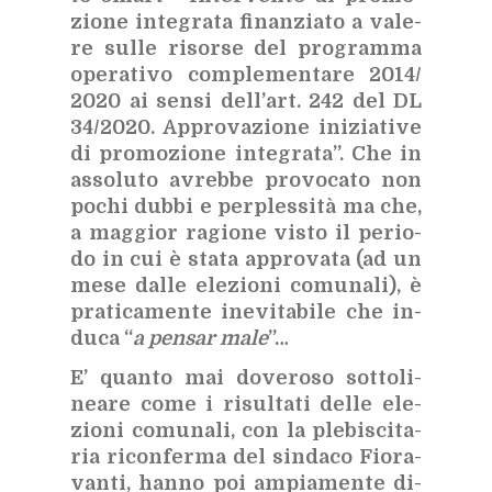
zio­ne in­te­gra­ta fi­nan­zia­to a va­le­
re sul­le ri­sor­se del pro­gram­ma
ope­ra­ti­vo com­ple­men­ta­re 2014/​
2020 ai sen­si del­l’art. 242 del DL
34/​2020. Ap­pro­va­zio­ne ini­zia­ti­ve
di pro­mo­zio­ne in­te­gra­ta”. Che in
as­so­lu­to avreb­be pro­vo­ca­to non
po­chi dub­bi e per­ples­si­tà ma che,
a mag­gior ra­gio­ne vi­sto il pe­rio­
do in cui è sta­ta ap­pro­va­ta (ad un
mese dal­le ele­zio­ni co­mu­na­li), è
pra­ti­ca­men­te ine­vi­ta­bi­le che in­
du­ca “
a pen­sar male
”…
E’ quan­to mai do­ve­ro­so sot­to­li­
nea­re come i ri­sul­ta­ti del­le ele­
zio­ni co­mu­na­li, con la ple­bi­sci­ta­
ria ri­con­fer­ma del sin­da­co Fio­ra­
van­ti, han­no poi am­pia­men­te di­