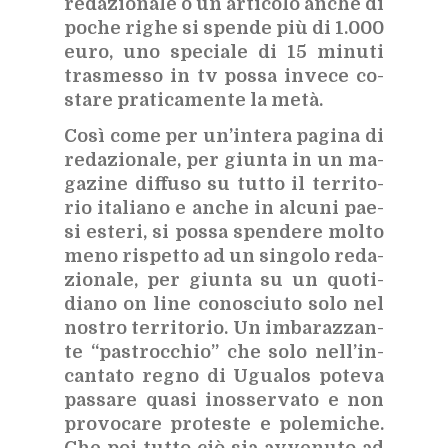
re­da­zio­na­le o un ar­ti­co­lo an­che di
po­che ri­ghe si spen­de più di 1.000
euro, uno spe­cia­le di 15 mi­nu­ti
tra­smes­so in tv pos­sa in­ve­ce co­
sta­re pra­ti­ca­men­te la metà.
Così come per un’in­te­ra pa­gi­na di
re­da­zio­na­le, per giun­ta in un ma­
ga­zi­ne dif­fu­so su tut­to il ter­ri­to­
rio ita­lia­no e an­che in al­cu­ni pae­
si este­ri, si pos­sa spen­de­re mol­to
meno ri­spet­to ad un sin­go­lo re­da­
zio­na­le, per giun­ta su un quo­ti­
dia­no on line co­no­sciu­to solo nel
no­stro ter­ri­to­rio. Un im­ba­raz­zan­
te “pa­stroc­chio” che solo nel­l’in­
can­ta­to re­gno di Ugua­los po­te­va
pas­sa­re qua­si inos­ser­va­to e non
pro­vo­ca­re pro­te­ste e po­le­mi­che.