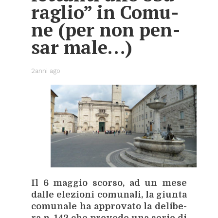
ra­glio” in Co­mu­
ne (per non pen­
sar male…)
2anni ago
Il 6 mag­gio scor­so, ad un mese
dal­le ele­zio­ni co­mu­na­li, la giun­ta
co­mu­na­le ha ap­pro­va­to la de­li­be­