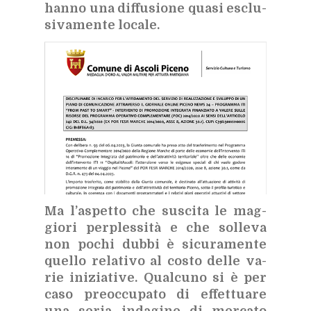
han­no una dif­fu­sio­ne qua­si esclu­
si­va­men­te lo­ca­le.
Ma l’a­spet­to che su­sci­ta le mag­
gio­ri per­ples­si­tà e che sol­le­va
non po­chi dub­bi è si­cu­ra­men­te
quel­lo re­la­ti­vo al co­sto del­le va­
rie ini­zia­ti­ve. Qual­cu­no si è per
caso pre­oc­cu­pa­to di ef­fet­tua­re