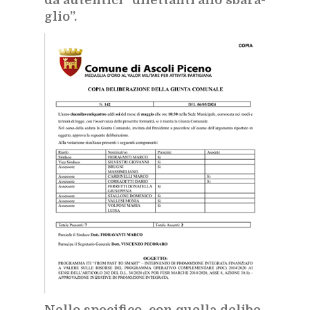
da au­ten­ti­ci “di­let­tan­ti allo sba­ra­
glio”.
Nel­lo spe­ci­fi­co, con quel­la de­li­be­