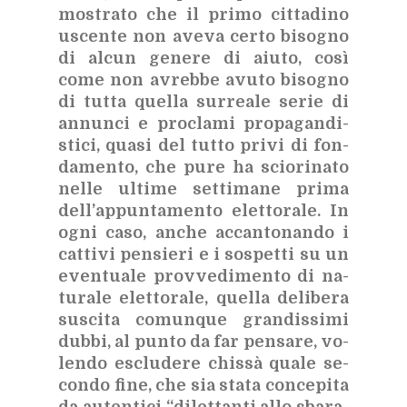
mo­stra­to che il pri­mo cit­ta­di­no
uscen­te non ave­va cer­to bi­so­gno
di al­cun ge­ne­re di aiu­to, così
come non avreb­be avu­to bi­so­gno
di tut­ta quel­la sur­rea­le se­rie di
an­nun­ci e pro­cla­mi pro­pa­gan­di­
sti­ci, qua­si del tut­to pri­vi di fon­
da­men­to, che pure ha scio­ri­na­to
nel­le ul­ti­me set­ti­ma­ne pri­ma
del­l’ap­pun­ta­men­to elet­to­ra­le. In
ogni caso, an­che ac­can­to­nan­do i
cat­ti­vi pen­sie­ri e i so­spet­ti su un
even­tua­le prov­ve­di­men­to di na­
tu­ra­le elet­to­ra­le, quel­la de­li­be­ra
su­sci­ta co­mun­que gran­dis­si­mi
dub­bi, al pun­to da far pen­sa­re, vo­
len­do esclu­de­re chis­sà qua­le se­
con­do fine, che sia sta­ta con­ce­pi­ta