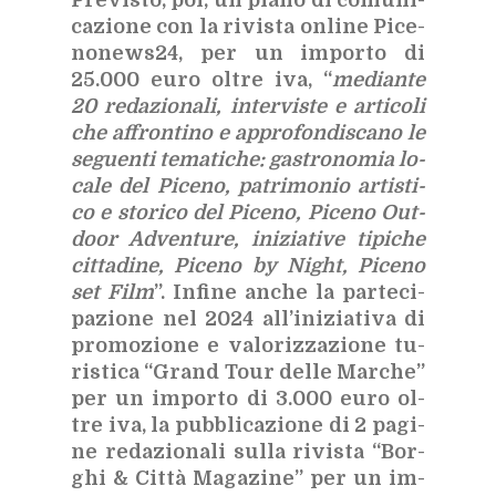
ca­zio­ne con la ri­vi­sta on­li­ne Pi­ce­
no­new­s24, per un im­por­to di
25.000 euro ol­tre iva, “
me­dian­te
20 re­da­zio­na­li, in­ter­vi­ste e ar­ti­co­li
che af­fron­ti­no e ap­pro­fon­di­sca­no le
se­guen­ti te­ma­ti­che: ga­stro­no­mia lo­
ca­le del Pi­ce­no, pa­tri­mo­nio ar­ti­sti­
co e sto­ri­co del Pi­ce­no, Pi­ce­no Out­
door Ad­ven­tu­re, ini­zia­ti­ve ti­pi­che
cit­ta­di­ne, Pi­ce­no by Night, Pi­ce­no
set Film
”. In­fi­ne an­che la par­te­ci­
pa­zio­ne nel 2024 al­l’i­ni­zia­ti­va di
pro­mo­zio­ne e va­lo­riz­za­zio­ne tu­
ri­sti­ca “Grand Tour del­le Mar­che”
per un im­por­to di 3.000 euro ol­
tre iva, la pub­bli­ca­zio­ne di 2 pa­gi­
ne re­da­zio­na­li sul­la ri­vi­sta “Bor­
ghi & Cit­tà Ma­ga­zi­ne” per un im­