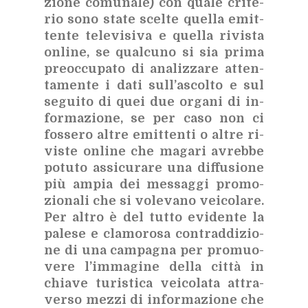
zio­ne co­mu­na­le) con qua­le cri­te­
rio sono sta­te scel­te quel­la emit­
ten­te te­le­vi­si­va e quel­la ri­vi­sta
on­li­ne, se qual­cu­no si sia pri­ma
pre­oc­cu­pa­to di ana­liz­za­re at­ten­
ta­men­te i dati sul­l’a­scol­to e sul
se­gui­to di quei due or­ga­ni di in­
for­ma­zio­ne, se per caso non ci
fos­se­ro al­tre emit­ten­ti o al­tre ri­
vi­ste on­li­ne che ma­ga­ri avreb­be
po­tu­to as­si­cu­ra­re una dif­fu­sio­ne
più am­pia dei mes­sag­gi pro­mo­
zio­na­li che si vo­le­va­no vei­co­la­re.
Per al­tro è del tut­to evi­den­te la
pa­le­se e cla­mo­ro­sa con­trad­di­zio­
ne di una cam­pa­gna per pro­muo­
ve­re l’im­ma­gi­ne del­la cit­tà in
chia­ve tu­ri­sti­ca vei­co­la­ta at­tra­
ver­so mez­zi di in­for­ma­zio­ne che