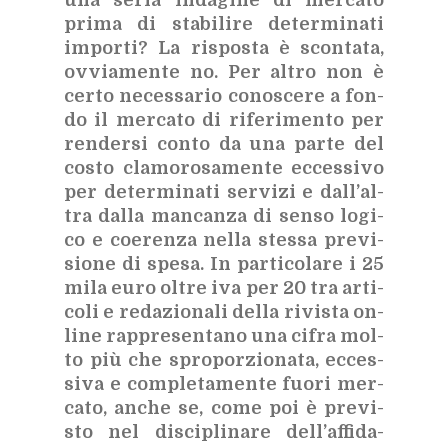
una se­ria in­da­gi­ne di mer­ca­to
pri­ma di sta­bi­li­re de­ter­mi­na­ti
im­por­ti? La ri­spo­sta è scon­ta­ta,
ov­via­men­te no. Per al­tro non è
cer­to ne­ces­sa­rio co­no­sce­re a fon­
do il mer­ca­to di ri­fe­ri­men­to per
ren­der­si con­to da una par­te del
co­sto cla­mo­ro­sa­men­te ec­ces­si­vo
per de­ter­mi­na­ti ser­vi­zi e dal­l’al­
tra dal­la man­can­za di sen­so lo­gi­
co e coe­ren­za nel­la stes­sa pre­vi­
sio­ne di spe­sa. In par­ti­co­la­re i 25
mila euro ol­tre iva per 20 tra ar­ti­
co­li e re­da­zio­na­li del­la ri­vi­sta on­
li­ne rap­pre­sen­ta­no una ci­fra mol­
to più che spro­por­zio­na­ta, ec­ces­
si­va e com­ple­ta­men­te fuo­ri mer­
ca­to, an­che se, come poi è pre­vi­
sto nel di­sci­pli­na­re del­l’af­fi­da­