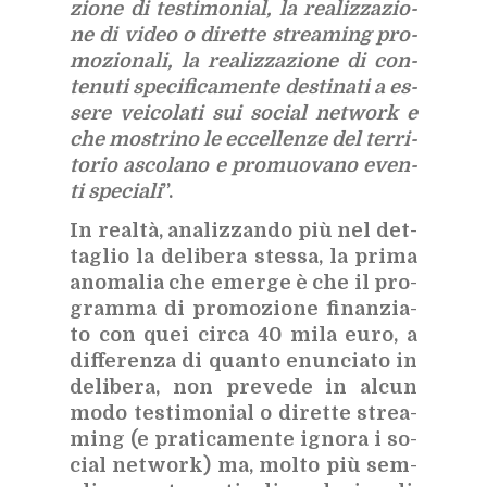
zio­ne di te­sti­mo­nial, la rea­liz­za­zio­
ne di vi­deo o di­ret­te strea­ming pro­
mo­zio­na­li, la rea­liz­za­zio­ne di con­
te­nu­ti spe­ci­fi­ca­men­te de­sti­na­ti a es­
se­re vei­co­la­ti sui so­cial net­work e
che mo­stri­no le ec­cel­len­ze del ter­ri­
to­rio asco­la­no e pro­muo­va­no even­
ti spe­cia­li
”.
In real­tà, ana­liz­zan­do più nel det­
ta­glio la de­li­be­ra stes­sa, la pri­ma
ano­ma­lia che emer­ge è che il pro­
gram­ma di pro­mo­zio­ne fi­nan­zia­
to con quei cir­ca 40 mila euro, a
dif­fe­ren­za di quan­to enun­cia­to in
de­li­be­ra, non pre­ve­de in al­cun
modo te­sti­mo­nial o di­ret­te strea­
ming (e pra­ti­ca­men­te igno­ra i so­
cial net­work) ma, mol­to più sem­