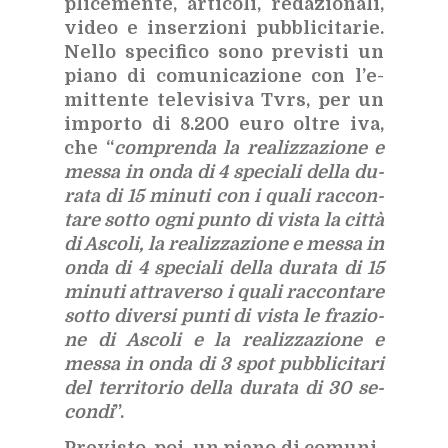
pli­ce­men­te, ar­ti­co­li, re­da­zio­na­li,
vi­deo e in­ser­zio­ni pub­bli­ci­ta­rie.
Nel­lo spe­ci­fi­co sono pre­vi­sti un
pia­no di co­mu­ni­ca­zio­ne con l’e­
mit­ten­te te­le­vi­si­va Tvrs, per un
im­por­to di 8.200 euro ol­tre iva,
che “
com­pren­da la rea­liz­za­zio­ne e
mes­sa in onda di 4 spe­cia­li del­la du­
ra­ta di 15 mi­nu­ti con i qua­li rac­con­
ta­re sot­to ogni pun­to di vi­sta la cit­tà
di Asco­li, la rea­liz­za­zio­ne e mes­sa in
onda di 4 spe­cia­li del­la du­ra­ta di 15
mi­nu­ti at­tra­ver­so i qua­li rac­con­ta­re
sot­to di­ver­si pun­ti di vi­sta le fra­zio­
ne di Asco­li e la rea­liz­za­zio­ne e
mes­sa in onda di 3 spot pub­bli­ci­ta­ri
del ter­ri­to­rio del­la du­ra­ta di 30 se­
con­di
”.
Pre­vi­sto, poi, un pia­no di co­mu­ni­