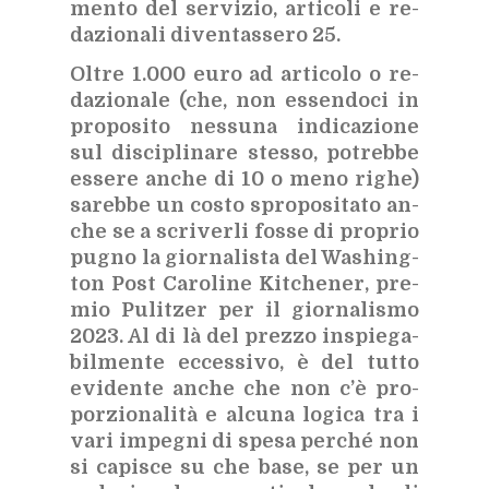
men­to del ser­vi­zio, ar­ti­co­li e re­
da­zio­na­li di­ven­tas­se­ro 25.
Ol­tre 1.000 euro ad ar­ti­co­lo o re­
da­zio­na­le (che, non es­sen­do­ci in
pro­po­si­to nes­su­na in­di­ca­zio­ne
sul di­sci­pli­na­re stes­so, po­treb­be
es­se­re an­che di 10 o meno ri­ghe)
sa­reb­be un co­sto spro­po­si­ta­to an­
che se a scri­ver­li fos­se di pro­prio
pu­gno la gior­na­li­sta del Wa­shing­
ton Post Ca­ro­li­ne Kit­che­ner, pre­
mio Pu­li­tzer per il gior­na­li­smo
2023. Al di là del prez­zo in­spie­ga­
bil­men­te ec­ces­si­vo, è del tut­to
evi­den­te an­che che non c’è pro­
por­zio­na­li­tà e al­cu­na lo­gi­ca tra i
vari im­pe­gni di spe­sa per­ché non
si ca­pi­sce su che base, se per un