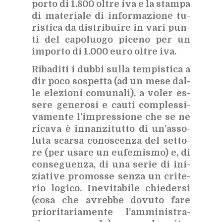
por­to di 1.800 ol­tre iva e la stam­pa
di ma­te­ria­le di in­for­ma­zio­ne tu­
ri­sti­ca da di­stri­bui­re in vari pun­
ti del ca­po­luo­go pi­ce­no per un
im­por­to di 1.000 euro ol­tre iva.
Ri­ba­di­ti i dub­bi sul­la tem­pi­sti­ca a
dir poco so­spet­ta (ad un mese dal­
le ele­zio­ni co­mu­na­li), a vo­ler es­
se­re ge­ne­ro­si e cau­ti com­ples­si­
va­men­te l’im­pres­sio­ne che se ne
ri­ca­va è in­nan­zi­tut­to di un’as­so­
lu­ta scar­sa co­no­scen­za del set­to­
re (per usa­re un eu­fe­mi­smo) e, di
con­se­guen­za, di una se­rie di ini­
zia­ti­ve pro­mos­se sen­za un cri­te­
rio lo­gi­co. Ine­vi­ta­bi­le chie­der­si
(cosa che avreb­be do­vu­to fare
prio­ri­ta­ria­men­te l’am­mi­ni­stra­