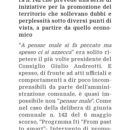
ra n. 142 che pre­ve­de una se­rie di
ini­zia­ti­ve per la pro­mo­zio­ne del
ter­ri­to­rio che sol­le­va­no dub­bi e
per­ples­si­tà sot­to di­ver­si pun­ti di
vi­sta, a par­ti­re da quel­lo eco­no­
mi­co
“
A pen­sar male si fa pec­ca­to ma
spes­so ci si az­zec­ca
” era so­li­to ri­
pe­te­re il più vol­te pre­si­den­te del
Con­si­glio Giu­lio An­dreot­ti. E
spes­so, di fron­te ad atti uf­fi­cia­li e
com­por­ta­men­ti a dir poco in­com­
pren­si­bi­li da par­te del­l’am­mi­ni­
stra­zio­ne co­mu­na­le, è qua­si im­
pos­si­bi­le non “
pen­sar male
”. Come
nel caso del­la de­li­be­ra di giun­ta
co­mu­na­le n. 142 del 6 mag­gio
scor­so, “Pro­grm­ma Iti “From past
to smart”- In­ter­ven­to di pro­mo­