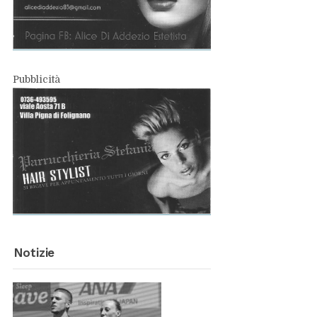
Pub­bli­ci­tà
No­ti­zie