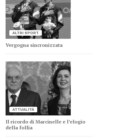
AL­TRI SPORT
Ver­go­gna sin­cro­niz­za­ta
AT­TUA­LI­TÀ
Il ri­cor­do di Mar­ci­nel­le e l’e­lo­gio
del­la fol­lia