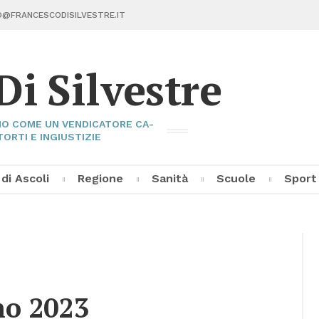
@FRAN­CE­SCO­DI­SIL­VE­STRE.IT
Di Sil­ve­stre
I­NO COME UN VEN­DI­CA­TO­RE CA­
TOR­TI E IN­GIU­STI­ZIE
 di Asco­li
Re­gio­ne
Sa­ni­tà
Scuo­le
Sport
Fran­ce­sco Di Sil­ve­stre
Asco­li C
Pal­la­vo­
Al­tri Sp
­no 2023