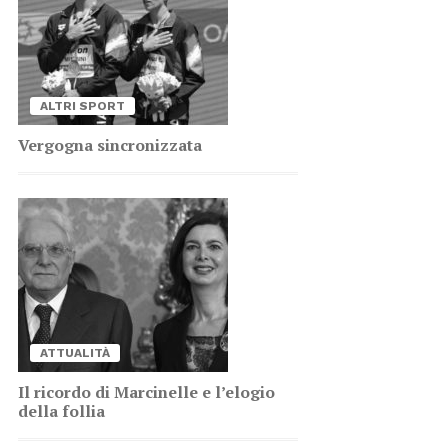
AL­TRI SPORT
Ver­go­gna sin­cro­niz­za­ta
AT­TUA­LI­TÀ
Il ri­cor­do di Mar­ci­nel­le e l’e­lo­gio
del­la fol­lia