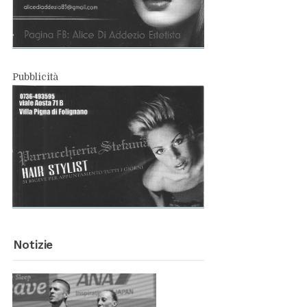
Pub­bli­ci­tà
No­ti­zie