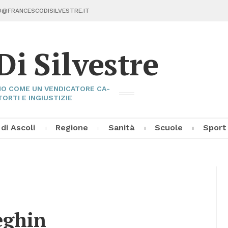
@FRAN­CE­SCO­DI­SIL­VE­STRE.IT
Di Sil­ve­stre
I­NO COME UN VEN­DI­CA­TO­RE CA­
TOR­TI E IN­GIU­STI­ZIE
 di Asco­li
Re­gio­ne
Sa­ni­tà
Scuo­le
Sport
Fran­ce­sco Di Sil­ve­stre
Asco­li C
Pal­la­vo­
Al­tri Sp
e­ghin