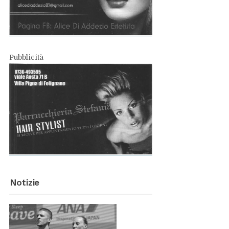
Pub­bli­ci­tà
No­ti­zie