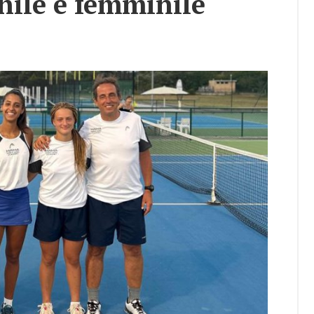
i­le e fem­mi­ni­le