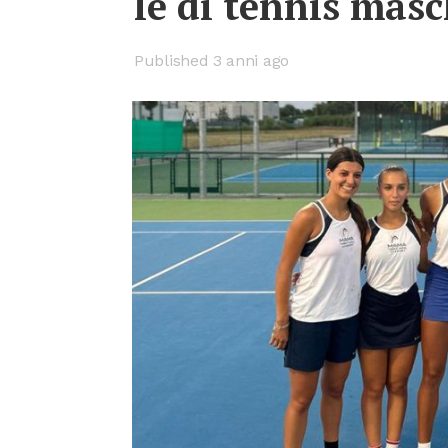
le di ten­nis ma­sch
Published 3 anni ago