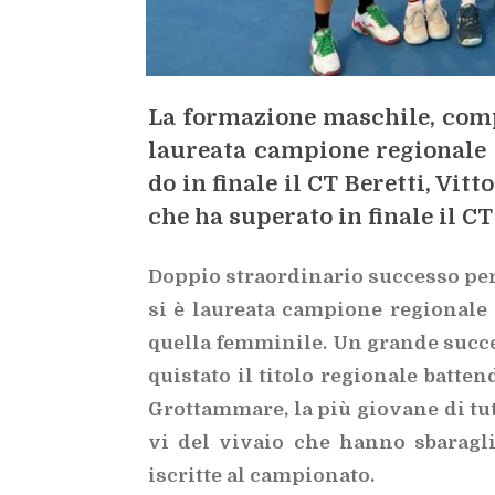
La for­ma­zio­ne ma­schi­le, com­po
lau­rea­ta cam­pio­ne re­gio­na­le 
do in fi­na­le il CT Be­ret­ti, Vit
che ha su­pe­ra­to in fi­na­le il CT
Dop­pio straor­di­na­rio suc­ces­so pe
si è lau­rea­ta cam­pio­ne re­gio­na­
quel­la
fem­mi­ni­le. Un gran­de suc­c
qui­sta­to il ti­to­lo re­gio­na­le bat­ten
Grot­tam­ma­re, la più gio­va­ne di tut­
vi del vi­va­io che han­no sba­ra­gli
iscrit­te al cam­pio­na­to.