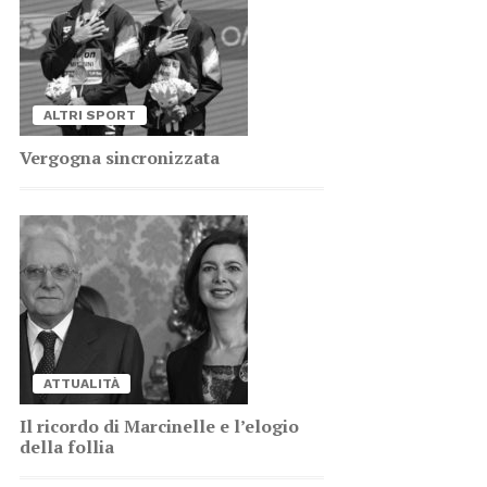
AL­TRI SPORT
Ver­go­gna sin­cro­niz­za­ta
AT­TUA­LI­TÀ
Il ri­cor­do di Mar­ci­nel­le e l’e­lo­gio
del­la fol­lia