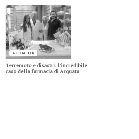
AT­TUA­LI­TÀ
Ter­re­mo­to e di­sa­stri: l’in­cre­di­bi­le
caso del­la far­ma­cia di Ar­qua­ta