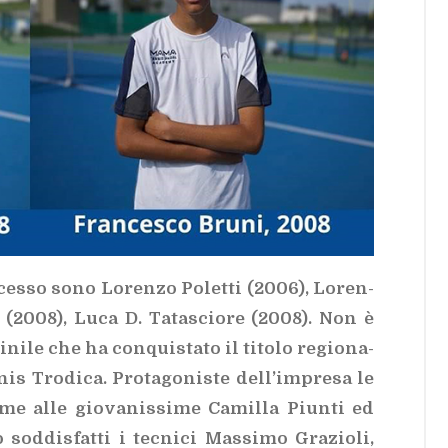
­ces­so sono Lo­ren­zo Po­let­ti (2006), Lo­ren­
 (2008), Luca D. Ta­ta­scio­re (2008). Non è
i­le che ha con­qui­sta­to il ti­to­lo re­gio­na­
­nis Tro­di­ca. Pro­ta­go­ni­ste del­l’im­pre­sa le
­me alle gio­va­nis­si­me Ca­mil­la Piun­ti ed
sod­di­sfat­ti i tec­ni­ci Mas­si­mo Gra­zio­li,