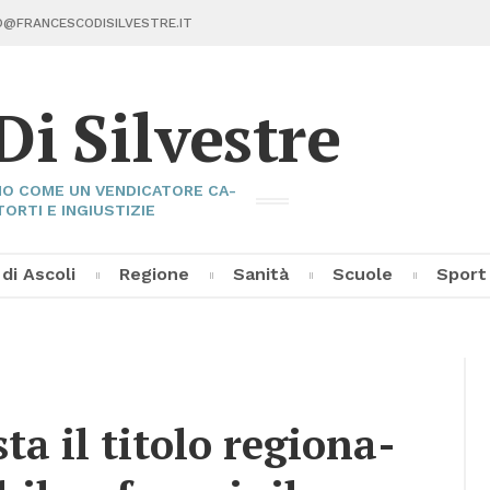
@FRAN­CE­SCO­DI­SIL­VE­STRE.IT
Di Sil­ve­stre
I­NO COME UN VEN­DI­CA­TO­RE CA­
TOR­TI E IN­GIU­STI­ZIE
 di Asco­li
Re­gio­ne
Sa­ni­tà
Scuo­le
Sport
Fran­ce­sco Di Sil­ve­stre
Asco­li C
Pal­la­vo­
Al­tri Sp
 il ti­to­lo re­gio­na­