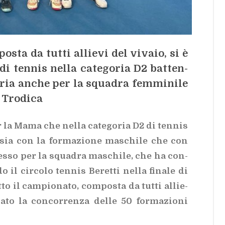
­sta da tut­ti al­lie­vi del vi­va­io, si è
di ten­nis nel­la ca­te­go­ria D2 bat­ten­
­to­ria an­che per la squa­dra fem­mi­ni­le
 Tro­di­ca
r la Mama che nel­la ca­te­go­ria D2 di ten­nis
le sia con la for­ma­zio­ne ma­schi­le che con
es­so per la squa­dra ma­schi­le, che ha con­
­do il cir­co­lo ten­nis Be­ret­ti nel­la fi­na­le di
to il cam­pio­na­to, com­po­sta da tut­ti al­lie­
a­to la con­cor­ren­za del­le 50 for­ma­zio­ni