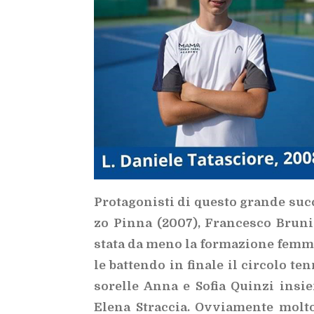
Pro­ta­go­ni­sti di que­sto gran­de suc
zo Pin­na (2007), Fran­ce­sco Bru­ni
sta­ta da meno la for­ma­zio­ne fem­mi­n
le bat­ten­do in fi­na­le il cir­co­lo ten
so­rel­le Anna e So­fia Quin­zi in­sie
Ele­na Strac­cia. Ov­via­men­te mol­to 