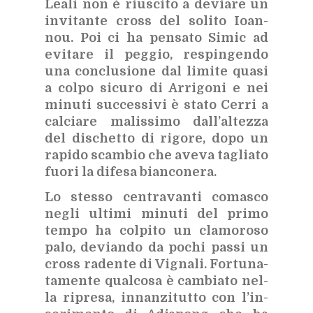
Lea­li non è riu­sci­to a de­via­re un
in­vi­tan­te cross del so­li­to Ioan­
nou. Poi ci ha pen­sa­to Si­mic ad
evi­ta­re il peg­gio, re­spin­gen­do
una con­clu­sio­ne dal li­mi­te qua­si
a col­po si­cu­ro di Ar­ri­go­ni e nei
mi­nu­ti suc­ces­si­vi è sta­to Cer­ri a
cal­cia­re ma­lis­si­mo dal­l’al­tez­za
del di­schet­to di ri­go­re, dopo un
ra­pi­do scam­bio che ave­va ta­glia­to
fuo­ri la di­fe­sa bian­co­ne­ra.
Lo stes­so cen­tra­van­ti co­ma­sco
ne­gli ul­ti­mi mi­nu­ti del pri­mo
tem­po ha col­pi­to un cla­mo­ro­so
palo, de­vian­do da po­chi pas­si un
cross ra­den­te di Vi­gna­li. For­tu­na­
ta­men­te qual­co­sa è cam­bia­to nel­
la ri­pre­sa, in­nan­zi­tut­to con l’in­