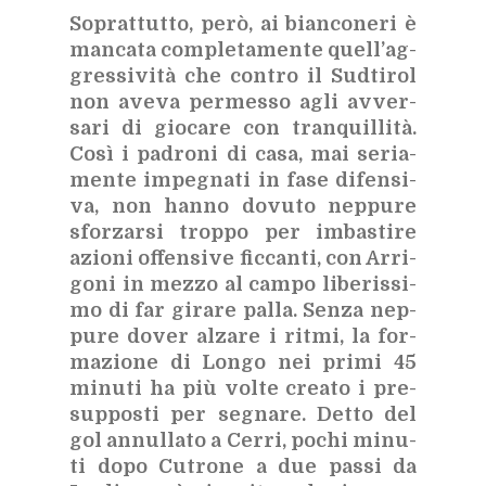
So­prat­tut­to, però, ai bian­co­ne­ri è
man­ca­ta com­ple­ta­men­te quel­l’ag­
gres­si­vi­tà che con­tro il Sud­ti­rol
non ave­va per­mes­so agli av­ver­
sa­ri di gio­ca­re con tran­quil­li­tà.
Così i pa­dro­ni di casa, mai se­ria­
men­te im­pe­gna­ti in fase di­fen­si­
va, non han­no do­vu­to nep­pu­re
sfor­zar­si trop­po per im­ba­sti­re
azio­ni of­fen­si­ve fic­can­ti, con Ar­ri­
go­ni in mez­zo al cam­po li­be­ris­si­
mo di far gi­ra­re pal­la. Sen­za nep­
pu­re do­ver al­za­re i rit­mi, la for­
ma­zio­ne di Lon­go nei pri­mi 45
mi­nu­ti ha più vol­te crea­to i pre­
sup­po­sti per se­gna­re. Det­to del
gol an­nul­la­to a Cer­ri, po­chi mi­nu­
ti dopo Cu­tro­ne a due pas­si da