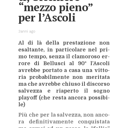
“mez­zo pie­no”
per l’A­sco­li
3anni ago
Al di là del­la pre­sta­zio­ne non
esal­tan­te, in par­ti­co­la­re nel pri­
mo tem­po, sen­za il cla­mo­ro­so er­
ro­re di Bel­lu­sci al 90° l’A­sco­li
avreb­be por­ta­to a casa una vit­to­
ria pro­ba­bil­men­te non me­ri­ta­ta
ma che avreb­be chiu­so il di­scor­so
sal­vez­za e ria­per­to il so­gno
playoff (che re­sta an­co­ra pos­si­bi­
le)
Più che per la sal­vez­za, non an­co­
ra de­fi­ni­ti­va­men­te con­qui­sta­ta