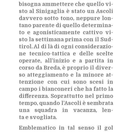
bi­so­gna am­met­te­re che quel­lo vi­
sto al Si­ni­ga­glia è sta­to un Asco­li
dav­ve­ro sot­to tono, nep­pu­re lon­
ta­no pa­ren­te di quel­lo de­ter­mi­na­
to e ago­ni­sti­ca­men­te cat­ti­vo vi­
sto la set­ti­ma­na pri­ma con il Sud­
ti­rol. Al di là di ogni con­si­de­ra­zio­
ne tec­ni­co-tat­ti­ca e del­le scel­te
ope­ra­te, al­l’i­ni­zio e a par­ti­ta in
cor­so da Bre­da, è pro­prio il di­ver­
so at­teg­gia­men­to e la mi­no­re at­
ten­zio­ne con cui sono sce­si in
cam­po i bian­co­ne­ri che ha fat­to la
dif­fe­ren­za. So­prat­tut­to nel pri­mo
tem­po, quan­do l’A­sco­li è sem­bra­ta
una squa­dra in va­can­za, len­
ta e svo­glia­ta.
Em­ble­ma­ti­co in tal sen­so il gol