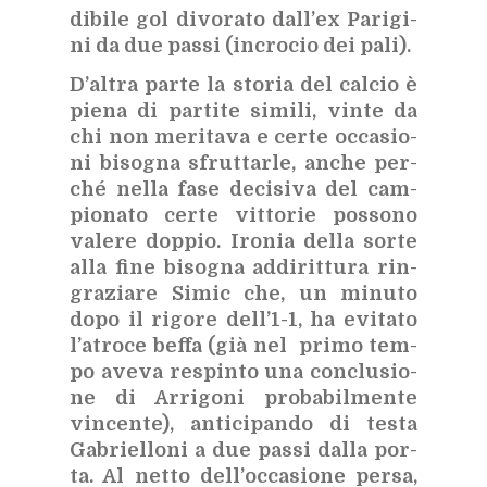
di­bi­le gol di­vo­ra­to dal­l’ex Pa­ri­gi­
ni da due pas­si (in­cro­cio dei pali).
D’al­tra par­te la sto­ria del cal­cio è
pie­na di par­ti­te si­mi­li, vin­te da
chi non me­ri­ta­va e cer­te oc­ca­sio­
ni bi­so­gna sfrut­tar­le, an­che per­
ché nel­la fase de­ci­si­va del cam­
pio­na­to cer­te vit­to­rie pos­so­no
va­le­re dop­pio. Iro­nia del­la sor­te
alla fine bi­so­gna ad­di­rit­tu­ra rin­
gra­zia­re Si­mic che, un mi­nu­to
dopo il ri­go­re del­l’1-1, ha evi­ta­to
l’a­tro­ce bef­fa (già nel pri­mo tem­
po ave­va re­spin­to una con­clu­sio­
ne di Ar­ri­go­ni pro­ba­bil­men­te
vin­cen­te), an­ti­ci­pan­do di te­sta
Ga­briel­lo­ni a due pas­si dal­la por­
ta. Al net­to del­l’oc­ca­sio­ne per­sa,