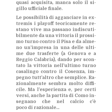
qua­si ac­qui­si­ta, man­ca solo il si­
gil­lo uf­fi­cia­le fi­na­le.
Le pos­si­bi­li­tà di ag­gan­cia­re in ex­
tre­mis i playoff teo­ri­ca­men­te re­
sta­no vive ma pas­sa­no in­di­scu­ti­
bil­men­te da una vit­to­ria il pros­si­
mo tur­no con­tro il Pisa e da al­me­
no un’im­pre­sa in una del­le ul­ti­
me due tra­sfer­te (a Ge­no­va e a
Reg­gio Ca­la­bria), dan­do per scon­
ta­to la vit­to­ria nel­l’ul­ti­mo tur­no
ca­sa­lin­go con­tro il Co­sen­za, im­
pe­gno tut­t’al­tro che sem­pli­ce. Ra­
zio­nal­men­te sem­bra mol­to dif­fi­
ci­le. Ma l’e­spe­rien­za e, per cer­ti
ver­si, an­che la par­ti­ta di Como in­
se­gna­no che nel cal­cio c’è
poco di ra­zio­na­le…