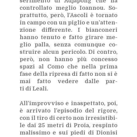
se­ri­men­to di Ad­ja­pong che ha
con­trol­la­to me­glio Ioan­nou. So­
prat­tut­to, però, l’A­sco­li è tor­na­to
in cam­po con un pi­glio e un’at­ten­
zio­ne dif­fe­ren­te. I bian­co­ne­ri
han­no te­nu­to e fat­to gi­ra­re me­
glio pal­la, sen­za co­mun­que co­
strui­re al­cun pe­ri­co­lo. Di con­tro,
però, non han­no più con­ces­so
spa­zi al Como che nel­la pri­ma
fase del­la ri­pre­sa di fat­to non si è
mai fat­to ve­de­re dal­le par­
ti di Lea­li.
Al­l’im­prov­vi­so e ina­spet­ta­to, poi,
è ar­ri­va­to l’e­pi­so­dio del ri­go­re,
con il tiro di cer­to non ir­re­si­sti­bi­
le dai 25 me­tri di Pro­ia, re­spin­to
ma­lis­si­mo e sui pie­di di Dio­ni­si