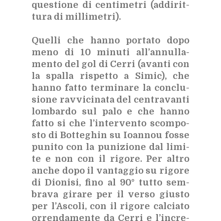
que­stio­ne di cen­ti­me­tri (ad­di­rit­
tu­ra di mil­li­me­tri).
Quel­li che han­no por­ta­to dopo
meno di 10 mi­nu­ti al­l’an­nul­la­
men­to del gol di Cer­ri (avan­ti con
la spal­la ri­spet­to a Si­mic), che
han­no fat­to ter­mi­na­re la con­clu­
sio­ne rav­vi­ci­na­ta del cen­tra­van­ti
lom­bar­do sul palo e che han­no
fat­to si che l’in­ter­ven­to scom­po­
sto di Bot­te­ghin su Ioan­nou fos­se
pu­ni­to con la pu­ni­zio­ne dal li­mi­
te e non con il ri­go­re. Per al­tro
an­che dopo il van­tag­gio su ri­go­re
di Dio­ni­si, fino al 90° tut­to sem­
bra­va gi­ra­re per il ver­so giu­sto
per l’A­sco­li, con il ri­go­re cal­cia­to
or­ren­da­men­te da Cer­ri e l’in­cre­