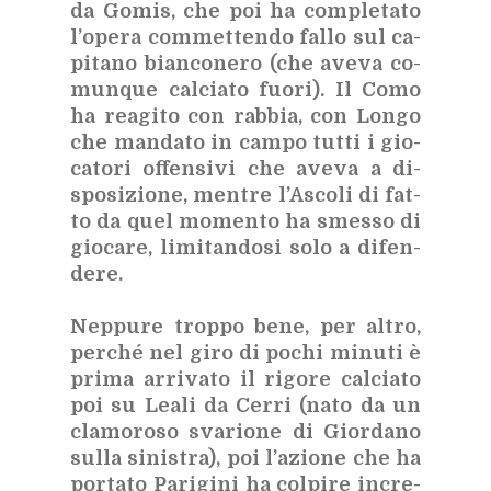
da Go­mis, che poi ha com­ple­ta­to
l’o­pe­ra com­met­ten­do fal­lo sul ca­
pi­ta­no bian­co­ne­ro (che ave­va co­
mun­que cal­cia­to fuo­ri). Il Como
ha rea­gi­to con rab­bia, con Lon­go
che man­da­to in cam­po tut­ti i gio­
ca­to­ri of­fen­si­vi che ave­va a di­
spo­si­zio­ne, men­tre l’A­sco­li di fat­
to da quel mo­men­to ha smes­so di
gio­ca­re, li­mi­tan­do­si solo a di­fen­
de­re.
Nep­pu­re trop­po bene, per al­tro,
per­ché nel giro di po­chi mi­nu­ti è
pri­ma ar­ri­va­to il ri­go­re cal­cia­to
poi su Lea­li da Cer­ri (nato da un
cla­mo­ro­so sva­rio­ne di Gior­da­no
sul­la si­ni­stra), poi l’a­zio­ne che ha
por­ta­to Pa­ri­gi­ni ha col­pi­re in­cre­