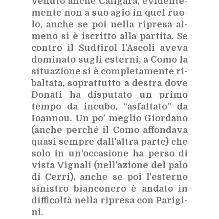
ve­nu­to an­che Ca­li­ga­ra, evi­den­te­
men­te non a suo agio in quel ruo­
lo, an­che se poi nel­la ri­pre­sa al­
me­no si è iscrit­to alla par­ti­ta. Se
con­tro il Sud­ti­rol l’A­sco­li ave­va
do­mi­na­to su­gli ester­ni, a Como la
si­tua­zio­ne si è com­ple­ta­men­te ri­
bal­ta­ta, so­prat­tut­to a de­stra dove
Do­na­ti ha di­spu­ta­to un pri­mo
tem­po da in­cu­bo, “asfal­ta­to” da
Ioan­nou. Un po’ me­glio Gior­da­no
(an­che per­ché il Como af­fon­da­va
qua­si sem­pre dal­l’al­tra par­te) che
solo in un’oc­ca­sio­ne ha per­so di
vi­sta Vi­gna­li (nel­l’a­zio­ne del palo
di Cer­ri), an­che se poi l’e­ster­no
si­ni­stro bian­co­ne­ro è an­da­to in
dif­fi­col­tà nel­la ri­pre­sa con Pa­ri­gi­
ni.