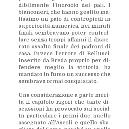
di­bil­men­te l’in­cro­cio dei pali. I
bian­co­ne­ri, che han­no ge­sti­to ma­
lis­si­mo un paio di con­tro­pie­di in
su­pe­rio­ri­tà nu­me­ri­ca, nei mi­nu­ti
fi­na­li sem­bra­va­no po­ter con­trol­
la­re sen­za trop­pi af­fan­ni il di­spe­
ra­to as­sal­to fi­na­le dei pa­dro­ni di
casa. In­ve­ce l’er­ro­re di Bel­lu­sci,
in­se­ri­to da Bre­da pro­prio per di­
fen­de­re me­glio la vit­to­ria, ha
man­da­to in fumo un suc­ces­so che
sem­bra­va or­mai con­qui­sta­to.
Una con­si­de­ra­zio­ne a par­te me­ri­
ta il ca­pi­to­lo ri­go­ri che tan­te di­
scus­sio­ni ha pro­vo­ca­to sui so­cial.
In par­ti­co­la­re i pri­mi due, quel­lo
as­se­gna­to al­l’A­sco­li e quel­lo sba­