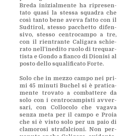
Bre­da ini­zial­men­te ha ri­pre­sen­
ta­to qua­si la stes­sa squa­dra che
così tan­to bene ave­va fat­to con il
Sud­ti­rol, stes­so pac­chet­to di­fen­
si­vo, stes­so cen­tro­cam­po a tre,
con il rien­tran­te Ca­li­ga­ra schie­
ra­to nel­l’i­ne­di­to ruo­lo di tre­quar­
ti­sta e Gon­do a fian­co di Dio­ni­si al
po­sto del­lo squa­li­fi­ca­to For­te.
Solo che in mez­zo cam­po nei pri­
mi 45 mi­nu­ti Bu­chel si è pra­ti­ca­
men­te tro­va­to a com­bat­te­re da
solo con i cen­tro­cam­pi­sti av­ver­
sa­ri, con Col­lo­co­lo che va­ga­va
sen­za meta per il cam­po e Pro­ia
che si è vi­sto solo per un paio di
cla­mo­ro­si stra­fal­cio­ni. Non per­