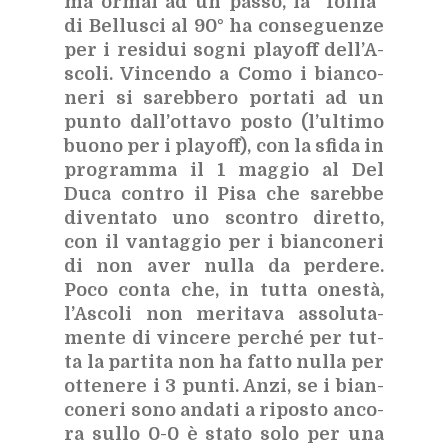
ma or­mai ad un pas­so, la “fol­lia”
di Bel­lu­sci al 90° ha con­se­guen­ze
per i re­si­dui so­gni playoff
del­l’A­
sco­li. Vin­cen­do a Como i bian­co­
ne­ri si sa­reb­be­ro por­ta­ti ad un
pun­to dal­l’ot­ta­vo po­sto (l’ul­ti­mo
buo­no per i playoff), con la sfi­da in
pro­gram­ma il 1 mag­gio al Del
Duca con­tro il Pisa che sa­reb­be
di­ven­ta­to uno scon­tro di­ret­to,
con il van­tag­gio per i bian­co­ne­ri
di non aver nul­la da per­de­re.
Poco con­ta che, in tut­ta one­stà,
l’A­sco­li non me­ri­ta­va as­so­lu­ta­
men­te di vin­ce­re per­ché per tut­
ta la par­ti­ta non ha fat­to nul­la per
ot­te­ne­re i 3 pun­ti. Anzi, se i bian­
co­ne­ri sono an­da­ti a ri­po­sto an­co­
ra sul­lo 0-0 è sta­to solo per una