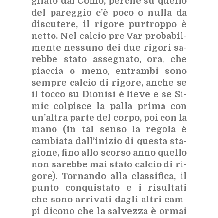
glia­to dal Como, per­ché su quel­lo
del pa­reg­gio c’è poco o nul­la da
di­scu­te­re, il ri­go­re pur­trop­po è
net­to. Nel cal­cio pre Var pro­ba­bil­
men­te nes­su­no dei due ri­go­ri sa­
reb­be sta­to as­se­gna­to, ora, che
piac­cia o meno, en­tram­bi sono
sem­pre cal­cio di ri­go­re, an­che se
il toc­co su Dio­ni­si è lie­ve e se Si­
mic col­pi­sce la pal­la pri­ma con
un’al­tra par­te del cor­po, poi con la
mano (in tal sen­so la re­go­la è
cam­bia­ta dal­l’i­ni­zio di que­sta sta­
gio­ne, fino allo scor­so anno quel­lo
non sa­reb­be mai sta­to cal­cio di ri­
go­re). Tor­nan­do alla clas­si­fi­ca, il
pun­to con­qui­sta­to e i ri­sul­ta­ti
che sono ar­ri­va­ti da­gli al­tri cam­
pi di­co­no che la sal­vez­za è or­mai