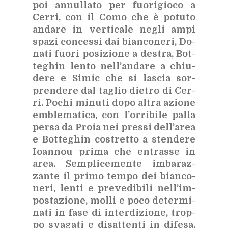
poi an­nul­la­to per fuo­ri­gio­co a
Cer­ri, con il Como che è po­tu­to
an­da­re in ver­ti­ca­le ne­gli ampi
spa­zi con­ces­si dai bian­co­ne­ri, Do­
na­ti fuo­ri po­si­zio­ne a de­stra, Bot­
te­ghin len­to nel­l’an­da­re a chiu­
de­re e Si­mic che si la­scia sor­
pren­de­re dal ta­glio die­tro di Cer­
ri. Po­chi mi­nu­ti dopo al­tra azio­ne
em­ble­ma­ti­ca, con l’or­ri­bi­le pal­la
per­sa da Pro­ia nei pres­si del­l’a­rea
e Bot­te­ghin co­stret­to a sten­de­re
Ioan­nou pri­ma che en­tras­se in
area. Sem­pli­ce­men­te im­ba­raz­
zan­te il pri­mo tem­po dei bian­co­
ne­ri, len­ti e pre­ve­di­bi­li nel­l’im­
po­sta­zio­ne, mol­li e poco de­ter­mi­
na­ti in fase di in­ter­di­zio­ne, trop­
po sva­ga­ti e di­sat­ten­ti in di­fe­sa.