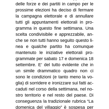
del­le for­ze e dei par­ti­ti in cam­po per le
pros­si­me ele­zio­ni ha de­ci­so di fer­ma­re
la cam­pa­gna elet­to­ra­le e di an­nul­la­re
tut­ti gli ap­pun­ta­men­ti elet­to­ra­li in pro­
gram­ma in que­sto fine set­ti­ma­na. Una
scel­ta con­di­vi­si­bi­le e ap­prez­za­bi­le, an­
che se non tut­ti han­no se­gui­to que­sto li­
nea e qual­che par­ti­to ha co­mun­que
man­te­nu­to le ini­zia­ti­ve elet­to­ra­li pro­
gram­ma­te per sa­ba­to 17 e do­me­ni­ca 18
set­tem­bre. E’ del tut­to evi­den­te che in
un si­mi­le dram­ma­ti­co qua­dro non ci
sono le con­di­zio­ni (e tan­to meno la vo­
glia) di sor­ri­de­re e iro­niz­za­re sui fat­ti ac­
ca­du­ti nel cor­so del­la set­ti­ma­na, nel no­
stro ter­ri­to­rio e nel re­sto del pae­se. Di
con­se­guen­za la tra­di­zio­na­le ru­bri­ca “La
do­me­ni­ca del vil­lag­gio” è so­spe­sa per