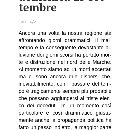
tem­bre
4anni ago
An­co­ra una vol­ta la no­stra re­gio­ne sta
af­fron­tan­do gior­ni dram­ma­ti­ci. Il mal­
tem­po e la con­se­guen­te de­va­stan­te al­
lu­vio­ne dei gior­ni scor­si ha por­ta­to mor­
te e di­stru­zio­ne nel nord del­le Mar­che.
Al mo­men­to sia­mo ad 11 mor­ti ac­cer­ta­ti
ma ci sono an­co­ra due di­sper­si che,
ine­vi­ta­bil­men­te, con il pas­sa­re del tem­
po è tra­gi­ca­men­te sem­pre più pro­ba­bi­le
che pos­sa­no ag­giun­ger­si al tri­ste elen­
co dei de­ce­du­ti. In un mo­men­to così
par­ti­co­la­re e così dram­ma­ti­co giu­sta­
men­te an­che la pro­pa­gan­da po­li­ti­ca ha
fat­to un pas­so in­die­tro, la mag­gior par­te