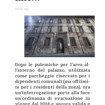
4anni ago
Dopo le po­le­mi­che per l’a­rea al­
l’in­ter­no del pa­laz­zo, uti­liz­za­ta
come par­cheg­gio ri­ser­va­to per i
di­pen­den­ti co­mu­na­li (ma off li­mi­
ts per i re­si­den­ti del­la zona), ora
un’in­ter­ro­ga­zio­ne por­ta alla luce
un’or­di­nan­za di eva­cua­zio­ne in
vi­go­re dal 2018 e an­co­ra va­li­da e