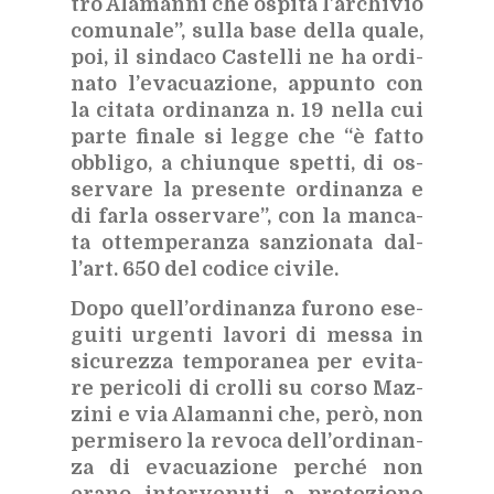
tro Ala­man­ni che ospi­ta l’ar­chi­vio
co­mu­na­le”, sul­la base del­la qua­le,
poi, il sin­da­co Ca­stel­li ne ha or­di­
na­to l’e­va­cua­zio­ne, ap­pun­to con
la ci­ta­ta or­di­nan­za n. 19 nel­la cui
par­te fi­na­le si leg­ge che “è fat­to
ob­bli­go, a chiun­que spet­ti, di os­
ser­va­re la pre­sen­te or­di­nan­za e
di far­la os­ser­va­re”, con la man­ca­
ta ot­tem­pe­ran­za san­zio­na­ta dal­
l’art. 650 del co­di­ce ci­vi­le.
Dopo quel­l’or­di­nan­za fu­ro­no ese­
gui­ti ur­gen­ti la­vo­ri di mes­sa in
si­cu­rez­za tem­po­ra­nea per evi­ta­
re pe­ri­co­li di crol­li su cor­so Maz­
zi­ni e via Ala­man­ni che, però, non
per­mi­se­ro la re­vo­ca del­l’or­di­nan­
za di eva­cua­zio­ne per­ché non