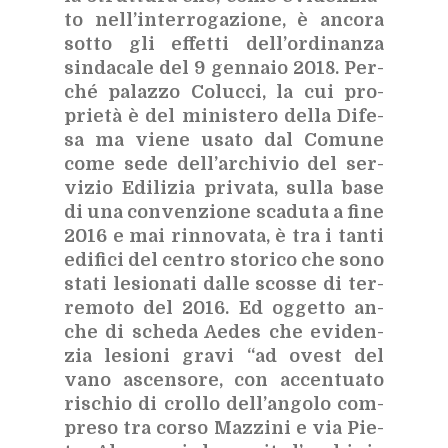
to nel­l’in­ter­ro­ga­zio­ne, è an­co­ra
sot­to gli ef­fet­ti del­l’or­di­nan­za
sin­da­ca­le del 9 gen­na­io 2018. Per­
ché pa­laz­zo Co­luc­ci, la cui pro­
prie­tà è del mi­ni­ste­ro del­la Di­fe­
sa ma vie­ne usa­to dal Co­mu­ne
come sede del­l’ar­chi­vio del ser­
vi­zio Edi­li­zia pri­va­ta, sul­la base
di una con­ven­zio­ne sca­du­ta a fine
2016 e mai rin­no­va­ta, è tra i tan­ti
edi­fi­ci del cen­tro sto­ri­co che sono
sta­ti le­sio­na­ti dal­le scos­se di ter­
re­mo­to del 2016. Ed og­get­to an­
che di sche­da Ae­des che evi­den­
zia le­sio­ni gra­vi “ad ove­st del
vano ascen­so­re, con ac­cen­tua­to
ri­schio di crol­lo del­l’an­go­lo com­
pre­so tra cor­so Maz­zi­ni e via Pie­