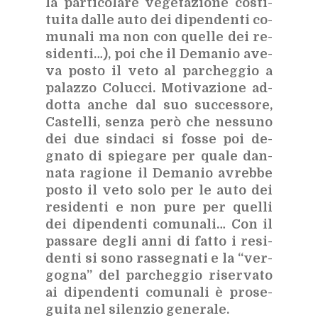
la par­ti­co­la­re ve­ge­ta­zio­ne co­sti­
tui­ta dal­le auto dei di­pen­den­ti co­
mu­na­li ma non con quel­le dei re­
si­den­ti…), poi che il De­ma­nio ave­
va po­sto il veto al par­cheg­gio a
pa­laz­zo Co­luc­ci. Mo­ti­va­zio­ne ad­
dot­ta an­che dal suo suc­ces­so­re,
Ca­stel­li, sen­za però che nes­su­no
dei due sin­da­ci si fos­se poi de­
gna­to di spie­ga­re per qua­le dan­
na­ta ra­gio­ne il De­ma­nio avreb­be
po­sto il veto solo per le auto dei
re­si­den­ti e non pure per quel­li
dei di­pen­den­ti co­mu­na­li… Con il
pas­sa­re de­gli anni di fat­to i re­si­
den­ti si sono ras­se­gna­ti e la “ver­
go­gna” del par­cheg­gio ri­ser­va­to
ai di­pen­den­ti co­mu­na­li è pro­se­
gui­ta nel si­len­zio ge­ne­ra­le.