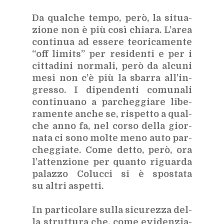
Da qual­che tem­po, però, la si­tua­
zio­ne non è più così chia­ra. L’a­rea
con­ti­nua ad es­se­re teo­ri­ca­men­te
“off li­mi­ts” per re­si­den­ti e per i
cit­ta­di­ni nor­ma­li, però da al­cu­ni
mesi non c’è più la sbar­ra al­l’in­
gres­so. I di­pen­den­ti co­mu­na­li
con­ti­nua­no a par­cheg­gia­re li­be­
ra­men­te an­che se, ri­spet­to a qual­
che anno fa, nel cor­so del­la gior­
na­ta ci sono mol­te meno auto par­
cheg­gia­te. Come det­to, però, ora
l’at­ten­zio­ne per quan­to ri­guar­da
pa­laz­zo Co­luc­ci si è spo­sta­ta
su al­tri aspet­ti.
In par­ti­co­la­re sul­la si­cu­rez­za del­
la strut­tu­ra che, come evi­den­zia­