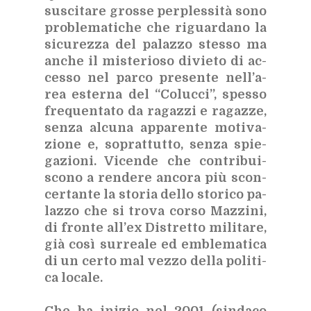
su­sci­ta­re gros­se per­ples­si­tà sono
pro­ble­ma­ti­che che ri­guar­da­no la
si­cu­rez­za del pa­laz­zo stes­so ma
an­che il mi­ste­rio­so di­vie­to di ac­
ces­so nel par­co pre­sen­te nel­l’a­
rea ester­na del “Co­luc­ci”, spes­so
fre­quen­ta­to da ra­gaz­zi e ra­gaz­ze,
sen­za al­cu­na ap­pa­ren­te mo­ti­va­
zio­ne e, so­prat­tut­to, sen­za spie­
ga­zio­ni. Vi­cen­de che con­tri­bui­
sco­no a ren­de­re an­co­ra più scon­
cer­tan­te la sto­ria del­lo sto­ri­co pa­
laz­zo che si tro­va cor­so Maz­zi­ni,
di fron­te al­l’ex Di­stret­to mi­li­ta­re,
già così sur­rea­le ed em­ble­ma­ti­ca
di un cer­to mal vez­zo del­la po­li­ti­
ca lo­ca­le.