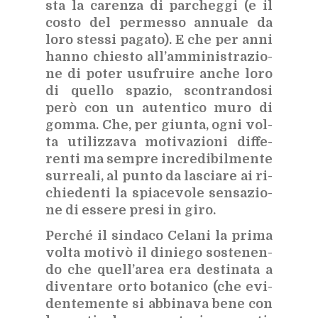
sta la ca­ren­za di par­cheg­gi (e il
co­sto del per­mes­so an­nua­le da
loro stes­si pa­ga­to). E che per anni
han­no chie­sto al­l’am­mi­ni­stra­zio­
ne di po­ter usu­frui­re an­che loro
di quel­lo spa­zio, scon­tran­do­si
però con un au­ten­ti­co muro di
gom­ma. Che, per giun­ta, ogni vol­
ta uti­liz­za­va mo­ti­va­zio­ni dif­fe­
ren­ti ma sem­pre in­cre­di­bil­men­te
sur­rea­li, al pun­to da la­scia­re ai ri­
chie­den­ti la spia­ce­vo­le sen­sa­zio­
ne di es­se­re pre­si in giro.
Per­ché il sin­da­co Ce­la­ni la pri­ma
vol­ta mo­ti­vò il di­nie­go so­ste­nen­
do che quel­l’a­rea era de­sti­na­ta a
di­ven­ta­re orto bo­ta­ni­co (che evi­
den­te­men­te si ab­bi­na­va bene con