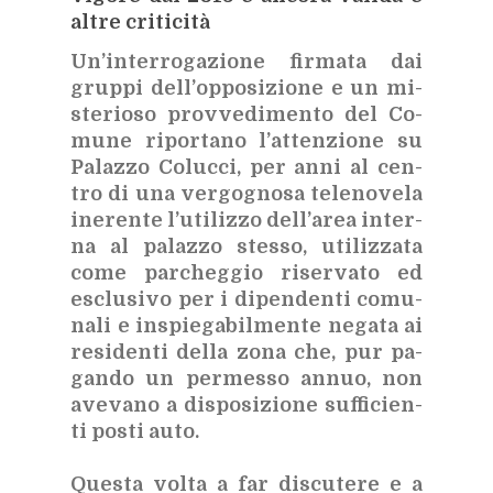
al­tre cri­ti­ci­tà
Un’in­ter­ro­ga­zio­ne fir­ma­ta dai
grup­pi del­l’op­po­si­zio­ne e un mi­
ste­rio­so prov­ve­di­men­to del Co­
mu­ne ri­por­ta­no l’at­ten­zio­ne su
Pa­laz­zo Co­luc­ci, per anni al
cen­
tro di una ver­go­gno­sa te­le­no­ve­la
ine­ren­te l’u­ti­liz­zo del­l’a­rea in­ter­
na al pa­laz­zo stes­so, uti­liz­za­ta
come par­cheg­gio ri­ser­va­to ed
esclu­si­vo per i di­pen­den­ti co­mu­
na­li e in­spie­ga­bil­men­te ne­ga­ta ai
re­si­den­ti del­la zona che, pur pa­
gan­do un per­mes­so an­nuo, non
ave­va­no a di­spo­si­zio­ne suf­fi­cien­
ti po­sti auto.
Que­sta vol­ta a far di­scu­te­re e a