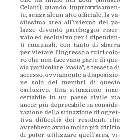
Che ha ini­zio nel 2001 (sin­da­co
Ce­la­ni) quan­do im­prov­vi­sa­men­
te, sen­za al­cun atto uf­fi­cia­le, la va­
stis­si­ma area al­l’in­ter­no del pa­
laz­zo di­ven­tò par­cheg­gio ri­ser­
va­to ed esclu­si­vo per i di­pen­den­
ti co­mu­na­li, con tan­to di sbar­ra
per vie­ta­re l’in­gres­so a tut­ti co­lo­
ro che non fa­ce­va­no par­te di que­
sta par­ti­co­la­re “ca­sta”, e tes­se­ra di
ac­ces­so, ov­via­men­te a di­spo­si­zio­
ne solo dei mem­bri di que­sto
esclu­si­vo. Una si­tua­zio­ne inac­
cet­ta­bi­le in un pae­se ci­vi­le ma
an­cor più de­pre­ca­bi­le in con­si­de­
ra­zio­ne del­la si­tua­zio­ne di og­get­
ti­va dif­fi­col­tà dei re­si­den­ti che
avreb­be­ro avu­to mol­to più di­rit­to
di po­ter uti­liz­za­re quel­l’a­rea, vi­