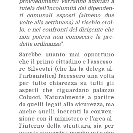
prov­ve­di­men­ti ver­ran­no adot­ta­ti a
tu­te­la del­l’in­co­lu­mi­tà dei di­pen­den­
ti co­mu­na­li espo­sti (al­me­no due
vol­te alla set­ti­ma­na) al ri­schio crol­
lo, e nei con­fron­ti del di­ri­gen­te che
non po­te­va non co­no­sce­re la pre­
det­ta or­di­nan­za
”.
Sa­reb­be quan­to mai op­por­tu­no
che il pri­mo cit­ta­di­no e l’as­ses­so­
re Sil­ve­stri (che ha la de­le­ga al­
l’ur­ba­ni­sti­ca) fa­ces­se­ro una vol­ta
per tut­te chia­rez­za su tut­ti gli
aspet­ti che ri­guar­da­no pa­laz­zo
Co­luc­ci. Na­tu­ral­men­te a par­ti­re
da quel­li le­ga­ti alla si­cu­rez­za, ma
an­che quel­li ine­ren­ti la con­ven­
zio­ne con il mi­ni­ste­ro e l’a­rea al­
l’in­ter­no del­la strut­tu­ra, sia per