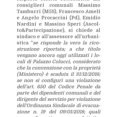
con­si­glie­ri co­mu­na­li Mas­si­mo
Tam­bur­ri (M5S), Fran­ce­sco Ame­li
e An­ge­lo Pro­cac­ci­ni (Pd), Emi­dio
Nar­di­ni e Mas­si­no Spe­ri (Ascol­
to&Par­te­ci­pa­zio­ne), si chie­de al
sin­da­co e al­l’as­ses­so­re al­l’ur­ba­ni­
sti­ca “
se ri­spon­de la vero la ri­co­
stru­zio­ne ri­por­ta­ta; a che ti­to­lo
ven­ga­no an­co­ra oggi uti­liz­za­ti i lo­
ca­li di Pa­laz­zo Co­luc­ci, con­si­de­ra­to
che la con­ven­zio­ne con la pro­prie­tà
(Mi­ni­ste­ro) è sca­du­ta il 31/​12/​2016;
se non si con­fi­gu­ri una vio­la­zio­ne
del­l’art. 650 del Co­di­ce Pe­na­le da
par­te dei di­pen­den­ti co­mu­na­li e del
di­ri­gen­te del ser­vi­zio per vio­la­zio­ne
del­l’Or­di­nan­za Sin­da­ca­le di eva­cua­
zio­ne n. 19 del 09/​01/​2018; qua­li