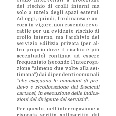
era­no in­ter­ve­nu­ti a pro­te­zio­ne
del ri­schio di crol­li in­ter­ni ma
solo a tu­te­la de­gli spa­zi ester­ni.
Ad oggi, quin­di, l’or­di­nan­za è an­
co­ra in vi­go­re, non es­sen­do re­vo­
ca­bi­le per un evi­den­te ri­schio di
crol­lo in­ter­no, ma l’ar­chi­vio del
ser­vi­zio Edi­li­zia pri­va­ta (per al­
tro pro­prio dove il ri­schio è più
ac­cen­tua­to) con­ti­nua ad es­se­re
fre­quen­ta­to (se­con­do l’in­ter­ro­ga­
zio­ne “al­me­no due vol­te alla set­
ti­ma­na”) dai di­pen­den­ti co­mu­na­li
“
che ese­guo­no le man­sio­ni di pre­
lie­vo e ri­col­lo­ca­zio­ne dei fa­sci­co­li
car­ta­cei, in ese­cu­zio­ne del­le in­di­ca­
zio­ni del di­ri­gen­te del ser­vi­zio
”.
Per que­sto, nel­l’in­ter­ro­ga­zio­ne a
ri­spo­sta scrit­ta sot­to­scrit­ta dai