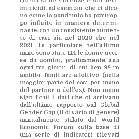
Quel­li sul­le vio­len­ze e sui fem­
mi­ni­ci­di, ad esem­pio, che ci di­co­
no come la pan­de­mia ha pur­trop­
po in­flui­to in ma­nie­ra de­ter­mi­
nan­te, con un con­si­sten­te au­men­
to di casi sia nel 2020 che nel
2021. In par­ti­co­la­re nel­l’ul­ti­mo
anno sono sta­te 114 le don­ne uc­ci­
se da uo­mi­ni, pra­ti­ca­men­te una
ogni tre gior­ni, di cui ben 98 in
am­bi­to fa­mi­lia­re-af­fet­ti­vo (nel­la
mag­gior par­te dei casi per mano
del part­ner o del­l’ex). Non meno
si­gni­fi­ca­ti i dati che ci ar­ri­va­no
dal­l’ul­ti­mo rap­por­to sul Glo­bal
Gen­der Gap (il di­va­rio di ge­ne­re)
an­nual­men­te sti­la­to dal World
Eco­no­mic Fo­rum sul­la base di
una se­rie di in­di­ca­to­ri ri­le­va­ti