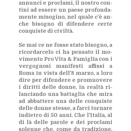
an­nun­ci e pro­cla­mi, il no­stro con­
ti­ni ad es­se­re un pae­se pro­fon­da­
men­te mi­so­gi­no, nel qua­le c’è an­
che bi­so­gno di di­fen­de­re cer­te
con­qui­ste di ci­vil­tà.
Se mai ce ne fos­se sta­to bi­so­gno, a
ri­cor­dar­ce­lo ci ha pen­sa­to il mo­
vi­men­to Pro Vita & Fa­mi­glia con i
ver­go­gno­si ma­ni­fe­sti af­fis­si a
Roma in vi­sta del­l’8 mar­zo, a loro
dire per di­fen­de­re e pro­muo­ve­re
i di­rit­ti del­le don­ne, in real­tà ri­
lan­cian­do una bat­ta­glia che mira
ad ab­bat­te­re una del­le con­qui­ste
del­le don­ne stes­se, a far­ci tor­na­re
in­die­tro di 50 anni. Che l’I­ta­lia, al
di là del­le pa­ro­le e dei pro­cla­mi
so­len­ne che, come da tra­di­zio­ne,