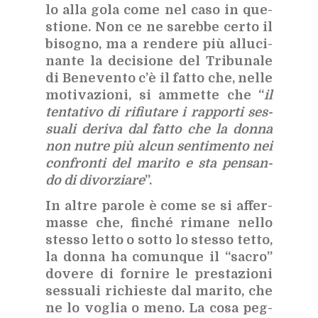
lo alla gola come nel caso in que­
stio­ne. Non ce ne sa­reb­be cer­to il
bi­so­gno, ma a ren­de­re più al­lu­ci­
nan­te la de­ci­sio­ne del Tri­bu­na­le
di Be­ne­ven­to c’è il fat­to che, nel­le
mo­ti­va­zio­ni, si am­met­te che “
il
ten­ta­ti­vo di ri­fiu­ta­re i rap­por­ti ses­
sua­li de­ri­va dal fat­to che la don­na
non nu­tre più al­cun sen­ti­men­to nei
con­fron­ti del ma­ri­to e sta pen­san­
do di di­vor­zia­re
”.
In al­tre pa­ro­le è come se si af­fer­
mas­se che, fin­ché ri­ma­ne nel­lo
stes­so let­to o sot­to lo stes­so tet­to,
la don­na ha co­mun­que il “sa­cro”
do­ve­re di for­ni­re le pre­sta­zio­ni
ses­sua­li ri­chie­ste dal ma­ri­to, che
ne lo vo­glia o meno. La cosa peg­