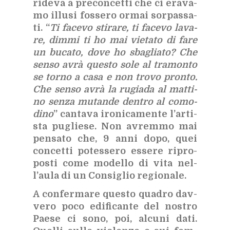
ri­de­va a pre­con­cet­ti che ci era­va­
mo il­lu­si fos­se­ro or­mai sor­pas­sa­
ti. “
Ti fa­ce­vo sti­ra­re, ti fa­ce­vo la­va­
re, dim­mi ti ho mai vie­ta­to di fare
un bu­ca­to, dove ho sba­glia­to? Che
sen­so avrà que­sto sole al tra­mon­to
se tor­no a casa e non tro­vo pron­to.
Che sen­so avrà la ru­gia­da al mat­ti­
no sen­za mu­tan­de den­tro al co­mo­
di­no
” can­ta­va iro­ni­ca­men­te l’ar­ti­
sta pu­glie­se. Non avrem­mo mai
pen­sa­to che, 9 anni dopo, quei
con­cet­ti po­tes­se­ro es­se­re ri­pro­
po­sti come mo­del­lo di vita nel­
l’au­la di un Con­si­glio re­gio­na­le.
A con­fer­ma­re que­sto qua­dro dav­
ve­ro poco edi­fi­can­te del no­stro
Pae­se ci sono, poi, al­cu­ni dati.