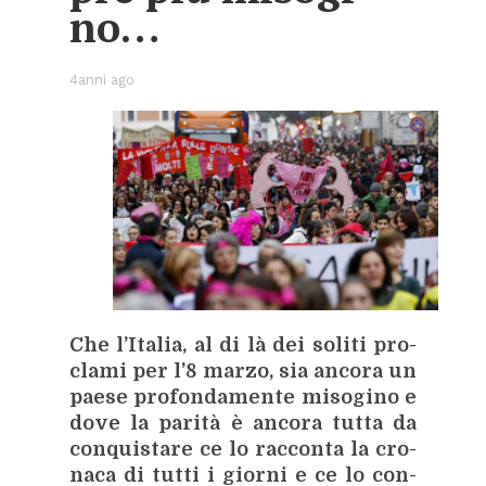
no…
4anni ago
Che l’I­ta­lia, al di là dei so­li­ti pro­
cla­mi per l’8 mar­zo, sia an­co­ra un
pae­se pro­fon­da­men­te mi­so­gi­no e
dove la pa­ri­tà è an­co­ra tut­ta da
con­qui­sta­re ce lo rac­con­ta la cro­
na­ca di tut­ti i gior­ni e ce lo con­