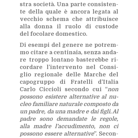
stra so­cie­tà. Una par­te con­si­sten­
te del­la qua­le è an­co­ra le­ga­ta al
vec­chio sche­ma che at­tri­bui­sce
alla don­na il ruo­lo di cu­sto­de
del fo­co­la­re do­me­sti­co.
Di esem­pi del ge­ne­re ne po­trem­
mo ci­ta­re a cen­ti­na­ia, sen­za an­da­
re trop­po lon­ta­no ba­ste­reb­be ri­
cor­da­re l’in­ter­ven­to nel Con­si­
glio re­gio­na­le del­le Mar­che del
ca­po­grup­po di Fra­tel­li d’I­ta­lia
Car­lo Cic­cio­li se­con­do cui “
non
pos­so­no esi­ste­re al­ter­na­ti­ve al nu­
cleo fa­mi­lia­re na­tu­ra­le com­po­sto da
un pa­dre, da una ma­dre e dai fi­gli. Al
pa­dre sono de­man­da­te le re­go­le,
alla ma­dre l’ac­cu­di­men­to, non ci
pos­so­no es­se­re al­ter­na­ti­ve
”. Se­con­