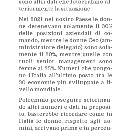
sono al­tri dati che fo­to­gra­fa­no ul­
te­rior­men­te la si­tua­zio­ne.
Nel 2021 nel no­stro Pae­se le don­
ne de­te­ne­va­no so­la­men­te il 30%
del­le po­si­zio­ni azien­da­li di co­
man­do, men­tre le don­ne Ceo (am­
mi­ni­stra­to­re de­le­ga­to) sono so­la­
men­te il 20%, men­tre quel­le con
ruo­li se­nior ma­na­ge­ment sono
fer­me al 25%. Nu­me­ri che pon­go­
no l’I­ta­lia al­l’ul­ti­mo po­sto tra le
30 eco­no­mie più svi­lup­pa­te a li­
vel­lo mon­dia­le.
Po­trem­mo pro­se­gui­re scio­ri­nan­
do al­tri nu­me­ri e dati in pro­po­si­
to, ba­ste­reb­be ri­cor­da­re come in
Ita­lia le don­ne, ri­spet­to agli uo­
mi­ni, ar­ri­va­no pri­ma e in per­cen­