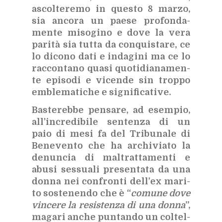
ascol­te­re­mo in que­sto 8 mar­zo,
sia an­co­ra un pae­se pro­fon­da­
men­te mi­so­gi­no e dove la vera
pa­ri­tà sia tut­ta da con­qui­sta­re, ce
lo di­co­no dati e in­da­gi­ni ma ce lo
rac­con­ta­no qua­si quo­ti­dia­na­men­
te epi­so­di e vi­cen­de sin trop­po
em­ble­ma­ti­che e si­gni­fi­ca­ti­ve.
Ba­ste­reb­be pen­sa­re, ad esem­pio,
al­l’in­cre­di­bi­le sen­ten­za di un
paio di mesi fa del Tri­bu­na­le di
Be­ne­ven­to che ha ar­chi­via­to la
de­nun­cia di mal­trat­ta­men­ti e
abu­si ses­sua­li pre­sen­ta­ta da una
don­na nei con­fron­ti del­l’ex ma­ri­
to so­ste­nen­do che è “
co­mu­ne dove
vin­ce­re la re­si­sten­za di una don­na
”,
ma­ga­ri an­che pun­tan­do un col­tel­