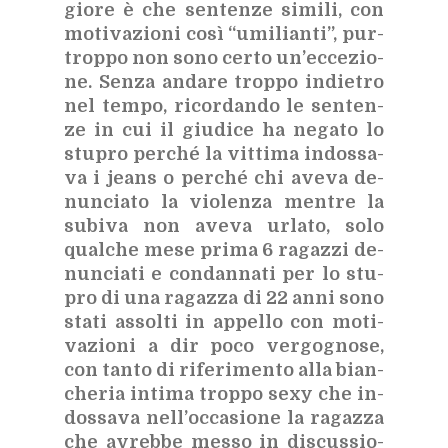
gio­re è che sen­ten­ze si­mi­li, con
mo­ti­va­zio­ni così “umi­lian­ti”, pur­
trop­po non sono cer­to un’ec­ce­zio­
ne. Sen­za an­da­re trop­po in­die­tro
nel tem­po, ri­cor­dan­do le sen­ten­
ze in cui il giu­di­ce ha ne­ga­to lo
stu­pro per­ché la vit­ti­ma in­dos­sa­
va i jeans o per­ché chi ave­va de­
nun­cia­to la vio­len­za men­tre la
su­bi­va non ave­va ur­la­to, solo
qual­che mese pri­ma 6 ra­gaz­zi de­
nun­cia­ti e con­dan­na­ti per lo stu­
pro di una ra­gaz­za di 22 anni sono
sta­ti as­sol­ti in ap­pel­lo con mo­ti­
va­zio­ni a dir poco ver­go­gno­se,
con tan­to di ri­fe­ri­men­to alla bian­
che­ria in­ti­ma trop­po sexy che in­
dos­sa­va nel­l’oc­ca­sio­ne la ra­gaz­za
che avreb­be mes­so in di­scus­sio­