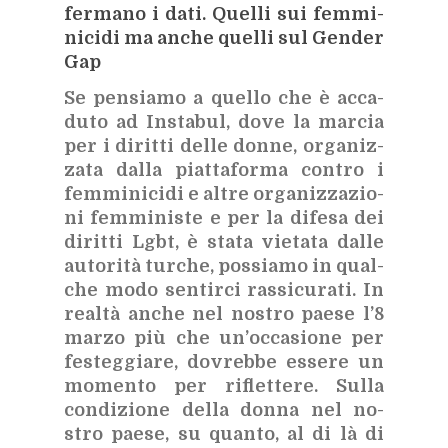
fer­ma­no i dati. Quel­li sui fem­mi­
ni­ci­di ma an­che quel­li sul Gen­der
Gap
Se pen­sia­mo a quel­lo che è ac­ca­
du­to ad In­sta­bul, dove la mar­cia
per i di­rit­ti del­le don­ne, or­ga­niz­
za­ta dal­la piat­ta­for­ma con­tro i
fem­mi­ni­ci­di e al­tre or­ga­niz­za­zio­
ni
fem­mi­ni­ste e per la di­fe­sa dei
di­rit­ti Lgbt, è sta­ta vie­ta­ta dal­le
au­to­ri­tà tur­che, pos­sia­mo in qual­
che modo sen­tir­ci ras­si­cu­ra­ti. In
real­tà an­che nel no­stro pae­se l’8
mar­zo più che un’oc­ca­sio­ne per
fe­steg­gia­re, do­vreb­be es­se­re un
mo­men­to per ri­flet­te­re. Sul­la
con­di­zio­ne del­la don­na nel no­
stro pae­se, su quan­to, al di là di