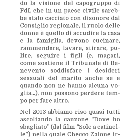
do la vi­sio­ne del ca­po­grup­po di
FdI, che in un pae­se ci­vi­le sa­reb­
be sta­to cac­cia­to con di­so­no­re dal
Con­si­glio re­gio­na­le, il ruo­lo del­le
don­ne è quel­lo di ac­cu­di­re la casa
e la fa­mi­glia, de­vo­no cu­ci­na­re,
ram­men­da­re, la­va­re, sti­ra­re, pu­
li­re, se­gui­re i fi­gli (e, ma­ga­ri,
come so­stie­ne il Tri­bu­na­le di Be­
ne­ven­to sod­di­sfa­re i de­si­de­ri
ses­sua­li del ma­ri­to an­che se e
quan­do non ne han­no al­cu­na vo­
glia…), non pos­so­no per­de­re tem­
po per fare al­tro.
Nel 2013 ab­bia­mo riso qua­si tut­ti
ascol­tan­do la can­zo­ne “Dove ho
sba­glia­to” (dal film “Sole a ca­ti­nel­
le”) nel­la qua­le Chec­co Za­lo­ne ir­