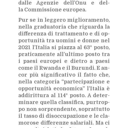
dal­le Agen­zie del­l’O­nu e del­
la Com­mis­sio­ne eu­ro­pea.
Pur se in leg­ge­ro mi­glio­ra­men­to,
nel­la gra­dua­to­ria che ri­guar­da la
dif­fe­ren­za di trat­ta­men­to e di op­
por­tu­ni­tà tra uo­mi­ni e don­ne nel
2021 l’I­ta­lia si piaz­za al 63° po­sto,
pra­ti­ca­men­te al­l’ul­ti­mo po­sto tra
i pae­si eu­ro­pei e die­tro a pae­si
come il Rwan­da e il Bu­run­di. E an­
cor più si­gni­fi­ca­ti­vo il fat­to che,
nel­la ca­te­go­ria “par­te­ci­pa­zio­ne e
op­por­tu­ni­tà eco­no­mi­ca” l’I­ta­lia è
ad­di­rit­tu­ra al 114° po­sto. A de­ter­
mi­na­re quel­la clas­si­fi­ca, pur­trop­
po non sor­pren­den­te, so­prat­tut­to
il tas­so di di­soc­cu­pa­zio­ne e le cla­
mo­ro­se dif­fe­ren­ze sa­la­ria­li. Ma ci