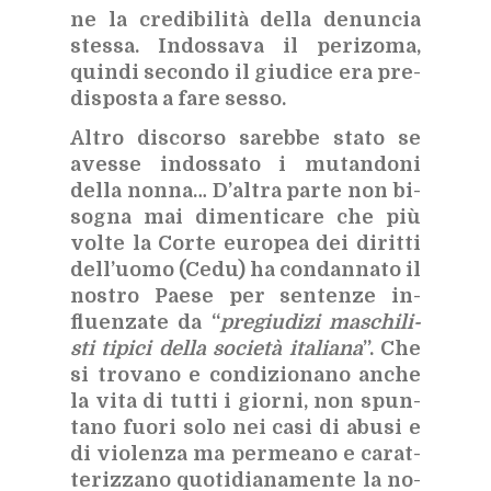
ne la cre­di­bi­li­tà del­la de­nun­cia
stes­sa. In­dos­sa­va il pe­ri­zo­ma,
quin­di se­con­do il giu­di­ce era pre­
di­spo­sta a fare ses­so.
Al­tro di­scor­so sa­reb­be sta­to se
aves­se in­dos­sa­to i mu­tan­do­ni
del­la non­na… D’al­tra par­te non bi­
so­gna mai di­men­ti­ca­re che più
vol­te la Cor­te eu­ro­pea dei di­rit­ti
del­l’uo­mo (Cedu) ha con­dan­na­to il
no­stro Pae­se per sen­ten­ze in­
fluen­za­te da “
pre­giu­di­zi ma­schi­li­
sti ti­pi­ci del­la so­cie­tà ita­lia­na
”. Che
si tro­va­no e con­di­zio­na­no an­che
la vita di tut­ti i gior­ni, non spun­
ta­no fuo­ri solo nei casi di abu­si e
di vio­len­za ma per­mea­no e ca­rat­
te­riz­za­no quo­ti­dia­na­men­te la no­