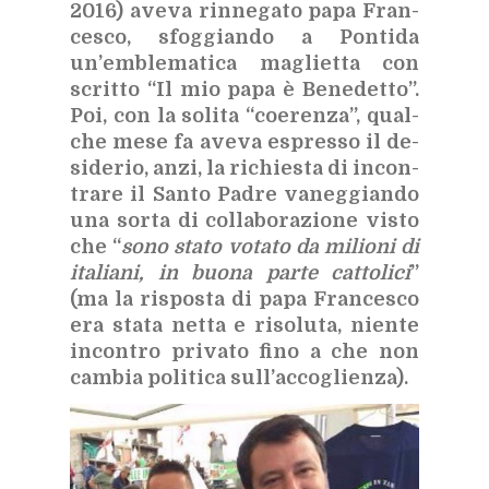
2016) ave­va rin­ne­ga­to papa Fran­
ce­sco, sfog­gian­do a Pon­ti­da
un’em­ble­ma­ti­ca ma­gliet­ta con
scrit­to “Il mio papa è Be­ne­det­to”.
Poi, con la
so­li­ta “coe­ren­za”, qual­
che mese fa ave­va espres­so il de­
si­de­rio, anzi, la ri­chie­sta di in­con­
tra­re il San­to Pa­dre va­neg­gian­do
una sor­ta di col­la­bo­ra­zio­ne vi­sto
che “
sono sta­to vo­ta­to da mi­lio­ni di
ita­lia­ni, in buo­na par­te cat­to­li­ci
”
(ma la ri­spo­sta di papa Fran­ce­sco
era sta­ta net­ta e ri­so­lu­ta, nien­te
in­con­tro pri­va­to fino a che non
cam­bia po­li­ti­ca sul­l’ac­co­glien­za).