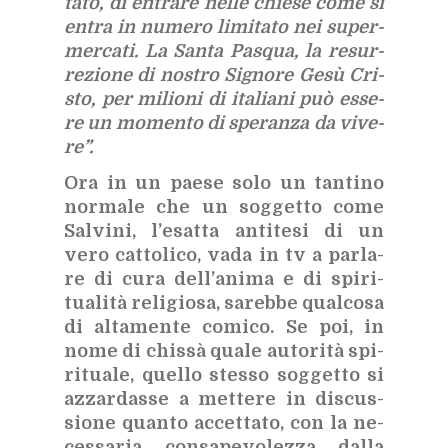
ta­to, di en­tra­re nel­le chie­se come si
en­tra in nu­me­ro li­mi­ta­to nei su­per­
mer­ca­ti.
La San­ta Pa­squa, la re­sur­
re­zio­ne di no­stro Si­gno­re Gesù Cri­
sto, per mi­lio­ni di ita­lia­ni può es­se­
re un mo­men­to di spe­ran­za da vi­ve­
re”.
Ora in un pae­se solo un tan­ti­no
nor­ma­le che un sog­get­to come
Sal­vi­ni, l’e­sat­ta an­ti­te­si di un
vero cat­to­li­co, vada in tv a par­la­
re di cura del­l’a­ni­ma e di spi­ri­
tua­li­tà re­li­gio­sa, sa­reb­be qual­co­sa
di al­ta­men­te co­mi­co. Se poi, in
nome di chis­sà qua­le au­to­ri­tà spi­
ri­tua­le, quel­lo stes­so sog­get­to si
az­zar­das­se a met­te­re in di­scus­
sio­ne quan­to ac­cet­ta­to, con la ne­
ces­sa­ria con­sa­pe­vo­lez­za dal­la