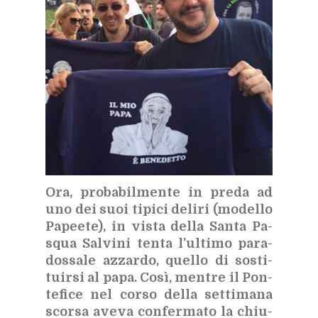
Ora, pro­ba­bil­men­te in pre­da ad
uno dei suoi ti­pi­ci de­li­ri (mo­del­lo
Pa­pee­te), in vi­sta del­la San­ta Pa­
squa Sal­vi­ni ten­ta l’ul­ti­mo pa­ra­
dos­sa­le az­zar­do, quel­lo di so­sti­
tuir­si al papa. Così, men­tre il Pon­
te­fi­ce nel cor­so del­la set­ti­ma­na
scor­sa ave­va con­fer­ma­to la chiu­