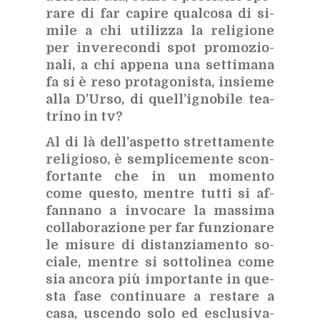
ra­re di far ca­pi­re qual­co­sa di si­
mi­le a chi uti­liz­za la re­li­gio­ne
per in­ve­re­con­di spot pro­mo­zio­
na­li, a chi ap­pe­na una set­ti­ma­na
fa si è reso pro­ta­go­ni­sta, in­sie­me
alla D’Ur­so, di quel­l’i­gno­bi­le tea­
tri­no in tv?
Al di là del­l’a­spet­to stret­ta­men­te
re­li­gio­so, è sem­pli­ce­men­te scon­
for­tan­te che in un mo­men­to
come que­sto, men­tre tut­ti si af­
fan­na­no a in­vo­ca­re la mas­si­ma
col­la­bo­ra­zio­ne per far fun­zio­na­re
le mi­su­re di di­stan­zia­men­to so­
cia­le, men­tre si sot­to­li­nea come
sia an­co­ra più im­por­tan­te in que­
sta fase con­ti­nua­re a re­sta­re a
casa, uscen­do solo ed esclu­si­va­