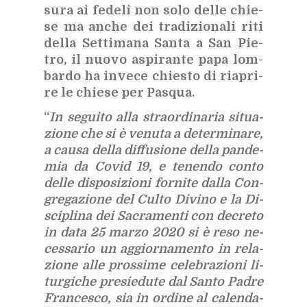
su­ra ai fe­de­li non solo del­le chie­
se ma an­che dei tra­di­zio­na­li riti
del­la Set­ti­ma­na San­ta a San Pie­
tro, il nuo­vo aspi­ran­te papa lom­
bar­do ha in­ve­ce chie­sto di ria­pri­
re le chie­se per Pa­squa.
“
In se­gui­to alla straor­di­na­ria si­tua­
zio­ne che si è ve­nu­ta a de­ter­mi­na­re,
a cau­sa del­la dif­fu­sio­ne del­la pan­de­
mia da Co­vid 19, e te­nen­do con­to
del­le di­spo­si­zio­ni for­ni­te dal­la Con­
gre­ga­zio­ne del Cul­to Di­vi­no e la Di­
sci­pli­na dei Sa­cra­men­ti
con de­cre­to
in data 25 mar­zo 2020 si è reso ne­
ces­sa­rio un ag­gior­na­men­to in re­la­
zio­ne alle pros­si­me ce­le­bra­zio­ni li­
tur­gi­che pre­sie­du­te dal San­to Pa­dre
Fran­ce­sco, sia in or­di­ne al ca­len­da­