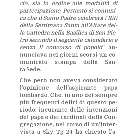
rio, sia in or­di­ne alle mo­da­li­tà di
par­te­ci­pa­zio­ne. Per­tan­to si co­mu­ni­
ca che il San­to Pa­dre ce­le­bre­rà i Riti
del­la Set­ti­ma­na San­ta al­l’Al­ta­re del­
la Cat­te­dra nel­la Ba­si­li­ca di San Pie­
tro se­con­do il se­guen­te ca­len­da­rio e
sen­za il con­cor­so di po­po­lo
” an­
nun­cia­va nei gior­ni scor­si un co­
mu­ni­ca­to stam­pa del­la San­
ta Sede.
Che però non ave­va con­si­de­ra­to
l’o­pi­nio­ne del­l’a­spi­ran­te papa
lom­bar­do. Che, in uno dei sem­pre
più fre­quen­ti de­li­ri di que­sto pe­
rio­do, in­cu­ran­te del­le in­ten­zio­ni
del papa e dei car­di­na­li del­la Con­
gre­ga­zio­ne, nel cor­so di un’in­ter­
vi­sta a Sky Tg 24 ha chie­sto l’a­