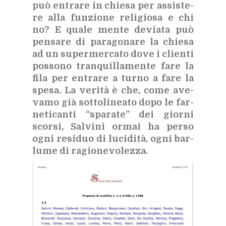
può en­tra­re in chie­sa per as­si­ste­
re alla fun­zio­ne re­li­gio­sa e chi
no? E qua­le men­te de­via­ta può
pen­sa­re di pa­ra­go­na­re la chie­sa
ad un su­per­mer­ca­to dove i clien­ti
pos­so­no tran­quil­la­men­te fare la
fila per en­tra­re a tur­no a fare la
spe­sa. La ve­ri­tà è che, come ave­
va­mo già sot­to­li­nea­to dopo le far­
ne­ti­can­ti “spa­ra­te” dei gior­ni
scor­si, Sal­vi­ni or­mai ha per­so
ogni re­si­duo di lu­ci­di­tà, ogni bar­
lu­me di ra­gio­ne­vo­lez­za.