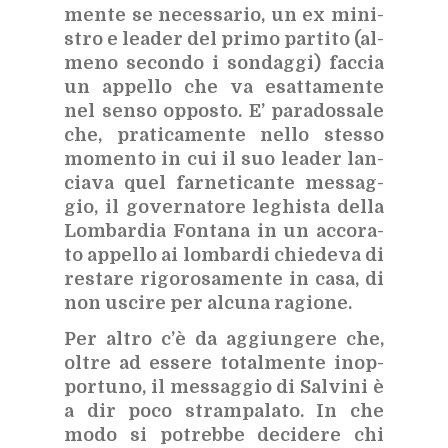
men­te se ne­ces­sa­rio, un ex mi­ni­
stro e lea­der del pri­mo par­ti­to (al­
me­no se­con­do i son­dag­gi) fac­cia
un ap­pel­lo che va esat­ta­men­te
nel sen­so op­po­sto. E’ pa­ra­dos­sa­le
che, pra­ti­ca­men­te nel­lo stes­so
mo­men­to in cui il suo lea­der lan­
cia­va quel far­ne­ti­can­te mes­sag­
gio, il go­ver­na­to­re le­ghi­sta del­la
Lom­bar­dia Fon­ta­na in un ac­co­ra­
to ap­pel­lo ai lom­bar­di chie­de­va di
re­sta­re ri­go­ro­sa­men­te in casa, di
non usci­re per al­cu­na ra­gio­ne.
Per al­tro c’è da ag­giun­ge­re che,
ol­tre ad es­se­re to­tal­men­te inop­
por­tu­no, il mes­sag­gio di Sal­vi­ni è
a dir poco stram­pa­la­to. In che
modo si po­treb­be de­ci­de­re chi