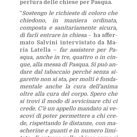
per­tu­ra del­le chie­se per Pa­squa.
“
So­sten­go le ri­chie­ste di co­lo­ro che
chie­do­no, in ma­nie­ra or­di­na­ta,
com­po­sta e sa­ni­ta­ria­men­te si­cu­ra,
di far­li en­tra­re in chie­sa
– ha af­fer­
ma­to Sal­vi­ni in­ter­vi­sta­to da Ma­
ria La­tel­la –
far as­si­ste­re per Pa­
squa, an­che in tre, quat­tro o in cin­
que, alla mes­sa di Pa­squa. Si può an­
da­re dal ta­bac­ca­io per­ché sen­za si­
ga­ret­te non si sta, per mol­ti è fon­da­
men­ta­le an­che la cura del­l’a­ni­ma
ol­tre alla cura del cor­po. Spe­ro che
si tro­vi il modo di av­vi­ci­na­re chi ci
cre­de. C’è un ap­pel­lo man­da­to ai ve­
sco­vi di po­ter per­met­te­re a chi cre­
de, ri­spet­tan­do le di­stan­ze, con ma­
sche­ri­ne e guan­ti e in nu­me­ro li­mi­