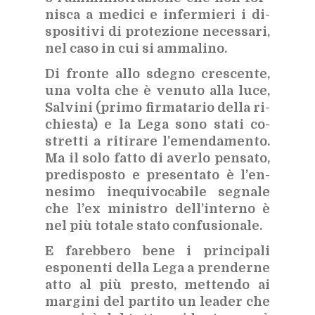
ni­sca a me­di­ci e in­fer­mie­ri i di­
spo­si­ti­vi di pro­te­zio­ne ne­ces­sa­ri,
nel caso in cui si am­ma­li­no.
Di fron­te allo sde­gno cre­scen­te,
una vol­ta che è ve­nu­to alla luce,
Sal­vi­ni (pri­mo fir­ma­ta­rio del­la ri­
chie­sta) e la Lega sono sta­ti co­
stret­ti a ri­ti­ra­re l’e­men­da­men­to.
Ma il solo fat­to di aver­lo pen­sa­to,
pre­di­spo­sto e pre­sen­ta­to è l’en­
ne­si­mo ine­qui­vo­ca­bi­le se­gna­le
che l’ex mi­ni­stro del­l’in­ter­no è
nel più to­ta­le sta­to con­fu­sio­na­le.
E fa­reb­be­ro bene i prin­ci­pa­li
espo­nen­ti del­la Lega a pren­der­ne
atto al più pre­sto, met­ten­do ai
mar­gi­ni del par­ti­to un lea­der che