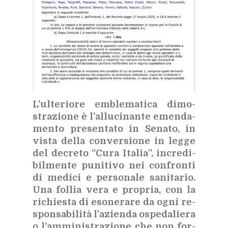
L’ul­te­rio­re em­ble­ma­ti­ca di­mo­
stra­zio­ne è l’al­lu­ci­nan­te emen­da­
men­to pre­sen­ta­to in Se­na­to, in
vi­sta del­la con­ver­sio­ne in leg­ge
del de­cre­to “Cura Ita­lia”, in­cre­di­
bil­men­te pu­ni­ti­vo nei con­fron­ti
di me­di­ci e per­so­na­le sa­ni­ta­rio.
Una fol­lia vera e pro­pria, con la
ri­chie­sta di eso­ne­ra­re da ogni re­
spon­sa­bi­li­tà l’a­zien­da ospe­da­lie­ra
o l’am­mi­ni­stra­zio­ne che non for­