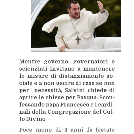
Men­tre go­ver­no, go­ver­na­to­ri e
scien­zia­ti in­vi­ta­no a man­te­ne­re
le mi­su­re di di­stan­zia­men­to so­
cia­le e a non usci­re di casa se non
per ne­ces­si­tà, Sal­vi­ni chie­de di
apri­re le chie­se per Pa­squa. Scon­
fes­san­do papa Fran­ce­sco e i car­di­
na­li del­la Con­gre­ga­zio­ne del Cul­
to Di­vi­no
Poco meno di 4 anni fa (esta­te