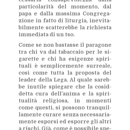
par­ti­co­la­ri­tà del mo­men­to, dal
papa e dal­la mas­si­ma Con­gre­ga­
zio­ne in fat­to di li­tur­gia, ine­vi­ta­
bil­men­te scat­te­reb­be la ri­chie­sta
im­me­dia­ta di un tso.
Come se non ba­stas­se il pa­ra­go­ne
tra chi va dal ta­bac­ca­io per le si­
ga­ret­te e chi ha esi­gen­ze spi­ri­
tua­li è sem­pli­ce­men­te sur­rea­le,
così come tut­ta la pro­po­sta del
lea­der del­la Lega. Al qua­le sa­reb­
be inu­ti­le spie­ga­re che la co­sid­
det­ta cura del­l’a­ni­ma e la spi­ri­
tua­li­tà re­li­gio­sa, in mo­men­ti
come que­sti, si pos­so­no tran­quil­
la­men­te cu­ra­re sen­za ne­ces­sa­ria­
men­te espor­si ed espor­re gli al­tri
a ri­schi. Già, come è pos­si­bi­le spe­