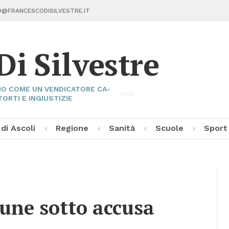
@FRAN­CE­SCO­DI­SIL­VE­STRE.IT
Di Sil­ve­stre
I­NO COME UN VEN­DI­CA­TO­RE CA­
TOR­TI E IN­GIU­STI­ZIE
 di Asco­li
Re­gio­ne
Sa­ni­tà
Scuo­le
Sport
Fran­ce­sco Di Sil­ve­stre
Asco­li C
Pal­la­vo­
Al­tri Sp
­ne sot­to ac­cu­sa