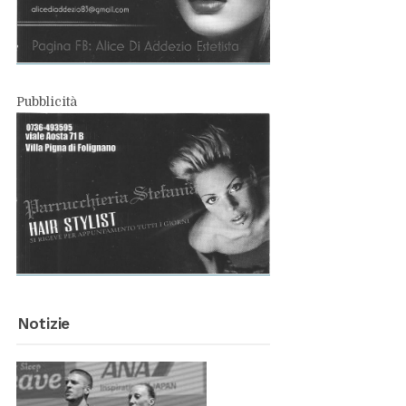
Pub­bli­ci­tà
No­ti­zie