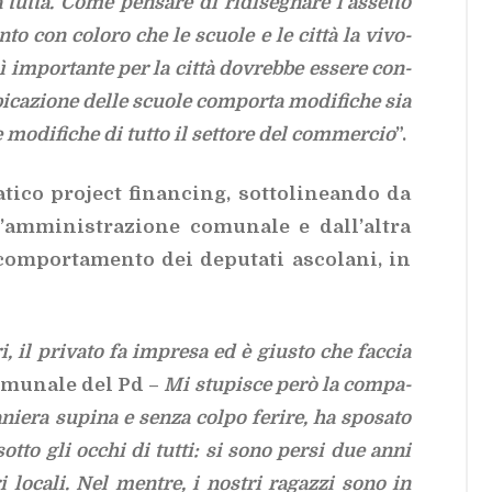
a tut­ta. Come pen­sa­re di ri­di­se­gna­re l’as­set­to
n­to con co­lo­ro che le scuo­le e le cit­tà la vi­vo­
m­por­tan­te per la cit­tà do­vreb­be es­se­re con­
­bi­ca­zio­ne del­le scuo­le com­por­ta mo­di­fi­che sia
e mo­di­fi­che di tut­to il set­to­re del com­mer­cio
”.
ti­co pro­ject fi­nan­cing, sot­to­li­nean­do da
am­mi­ni­stra­zio­ne co­mu­na­le e dal­l’al­tra
 com­por­ta­men­to dei de­pu­ta­ti asco­la­ni, in
i, il pri­va­to fa im­pre­sa ed è giu­sto che fac­cia
co­mu­na­le del Pd –
Mi stu­pi­sce però la com­pa­
­nie­ra su­pi­na e sen­za col­po fe­ri­re, ha spo­sa­to
è sot­to gli oc­chi di tut­ti: si sono per­si due anni
i lo­ca­li
.
Nel men­tre, i no­stri ra­gaz­zi sono in