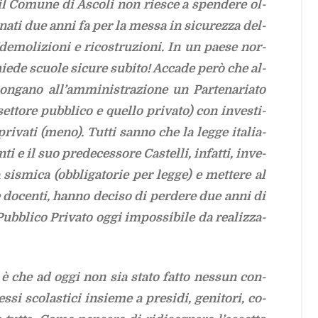
il Co­mu­ne di Asco­li non rie­sce a spen­de­re ol­
gna­ti due anni fa per la
mes­sa in si­cu­rez­za del­
­mo­li­zio­ni e ri­co­stru­zio­ni.
In un pae­se nor­
hie­de scuo­le si­cu­re su­bi­to! Ac­ca­de però che al­
pon­ga­no al­l’am­mi­ni­stra­zio­ne un Par­te­na­ria­to
set­to­re pub­bli­co e quel­lo pri­va­to) con in­ve­sti­
ri­va­ti (meno). Tut­ti san­no che la leg­ge ita­lia­
i e il suo pre­de­ces­so­re Ca­stel­li, in­fat­ti, in­ve­
à si­smi­ca (ob­bli­ga­to­rie per leg­ge) e met­te­re al
e do­cen­ti, han­no de­ci­so di per­de­re due anni di
ub­bli­co Pri­va­to oggi im­pos­si­bi­le da rea­liz­za­
o è che ad oggi non sia sta­to fat­to nes­sun con­
 sco­la­sti­ci in­sie­me a pre­si­di, ge­ni­to­ri, co­