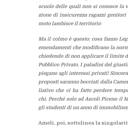
scuo­le del­le qua­li non si co­no­sce la vu
zio­ne di in­si­cu­rez­za ra­gaz­zi ge­ni­to­
mo­to lam­bi­sce il ter­ri­to­rio
Ma il col­mo è que­sto: cosa fan­no Lega
emen­da­men­ti che mo­di­fi­ca­no la nor­ma 
chie­den­do di non ap­pli­ca­re il li­mi­te d
Pub­bli­co Pri­va­to.
I pa­la­di­ni del giu­sti­
pie­ga­no agli in­te­res­si pri­va­ti! Sin­
pro­po­sti sa­ran­no boc­cia­ti dal­la Ca­me
lia­ti­vo che ci ha fat­to per­de­re tem­p
chi.
Per­ché solo ad Asco­li Pi­ce­no il M
gli stu­den­ti di un anno di im­mo­bi­li­sm
Ame­li, poi, sot­to­li­nea la sin­go­la­