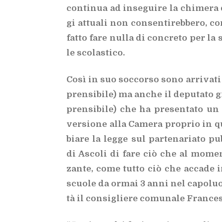
con­ti­nua ad in­se­gui­re la chi­me­ra 
gi at­tua­li non con­sen­ti­reb­be­ro, 
fat­to fare nul­la di con­cre­to per la s
le sco­la­sti­co.
Così in suo soc­cor­so sono ar­ri­va­ti l
pren­si­bi­le) ma an­che il de­pu­ta­to 
pren­si­bi­le) che ha pre­sen­ta­to u
ver­sio­ne alla Ca­me­ra pro­prio in q
bia­re la leg­ge sul par­te­na­ria­to pu
di Asco­li di fare ciò che al mo­men­
zan­te, come tut­to ciò che ac­ca­de in
scuo­le da or­mai 3 anni nel ca­po­luo­
tà il con­si­glie­re co­mu­na­le Fran­c