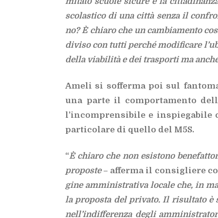
mi­ta­to scuo­le si­cu­re e la cit­ta­di­nan­z
sco­la­sti­co di una cit­tà sen­za il con­fro
no? È chia­ro che un cam­bia­men­to così i
di­vi­so con tut­ti per­ché mo­di­fi­ca­re l’u
del­la via­bi­li­tà e dei tra­spor­ti ma an­ch
Ame­li si sof­fer­ma poi sul fan­to­ma­
una par­te il com­por­ta­men­to del­l’
l’in­com­pren­si­bi­le e in­spie­ga­bi­le
par­ti­co­la­re di quel­lo del M5S.
“
È chia­ro che non esi­sto­no be­ne­fat­to­r
pro­po­ste
– af­fer­ma il con­si­glie­re 
gi­ne am­mi­ni­stra­ti­va lo­ca­le che, in ma
la pro­po­sta del pri­va­to. Il ri­sul­ta­to 
nel­l’in­dif­fe­ren­za de­gli am­mi­ni­stra­to­r