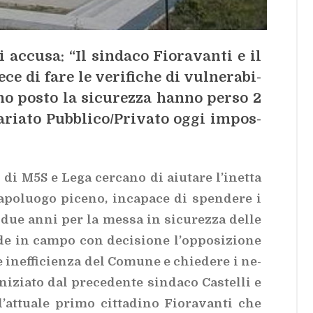
 ac­cu­sa: “Il sin­da­co Fio­ra­van­ti e il
e­ce di fare le ve­ri­fi­che di vul­ne­ra­bi­
­mo po­sto la si­cu­rez­za han­no per­so 2
­ria­to Pub­bli­co/​Pri­va­to oggi im­pos­
 di M5S e Lega cer­ca­no di aiu­ta­re l’i­net­ta
­po­luo­go pi­ce­no, in­ca­pa­ce di spen­de­re i
re due anni per la mes­sa in si­cu­rez­za del­le
de in cam­po con de­ci­sio­ne l’op­po­si­zio­ne
e inef­fi­cien­za del Co­mu­ne e chie­de­re i ne­
ni­zia­to dal pre­ce­den­te sin­da­co Ca­stel­li e
l’at­tua­le pri­mo cit­ta­di­no Fio­ra­van­ti che