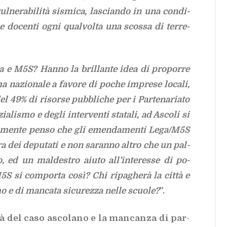
l­ne­ra­bi­li­tà si­smi­ca, la­scian­do in una con­di­
ri e do­cen­ti ogni qual­vol­ta una scos­sa di ter­re­
 e M5S? Han­no la bril­lan­te idea di pro­por­re
na­zio­na­le a fa­vo­re di po­che im­pre­se lo­ca­li,
el 49% di ri­sor­se pub­bli­che per i Par­te­na­ria­to
zia­li­smo e de­gli in­ter­ven­ti sta­ta­li, ad Asco­li si
ce­ra­men­te pen­so che gli emen­da­men­ti Lega/​M5S
­ra dei de­pu­ta­ti e non sa­ran­no al­tro che un pal­
o, ed un mal­de­stro aiu­to al­l’in­te­res­se di po­
5S si com­por­ta così? Chi ri­pa­ghe­rà la cit­tà e
o e di man­ca­ta si­cu­rez­za nel­le scuo­le?
”.
ri­tà del caso asco­la­no e la man­can­za di par­