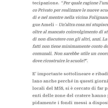
te­ci­pa­zio­ne. “
Per qua­le ra­gio­ne l’u­ni
co Pri­va­to per rea­liz­za­re le nuo­ve sc
di e nel men­tre nel­la vi­ci­na Fo­li­gna­n
gue Ame­li –
Un’al­tra cosa mi stu­pi­sce. 
ol­tre al man­ca­to coin­vol­gi­men­to di st
di non di­scu­te­re con gli al­tri, anzi. La 
fat­ti non tie­ne mi­ni­ma­men­te con­to del­l
co­mu­na­li. Non sa­reb­be uti­le un coor
dove ri­co­strui­re le scuo­le?
”.
E’ im­por­tan­te sot­to­li­nea­re e ri­ba
la­no an­che per­ché in que­sti gior­ni,
lo­ca­li del M5S, si è cer­ca­to di far p
enti del­le zone del cra­te­re han­no p
pi­da­men­te i fon­di mes­si a di­spo­s