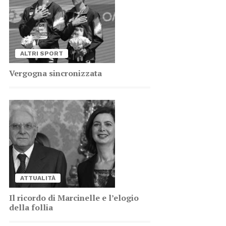
AL­TRI SPORT
Ver­go­gna sin­cro­niz­za­ta
AT­TUA­LI­TÀ
Il ri­cor­do di Mar­ci­nel­le e l’e­lo­gio
del­la fol­lia