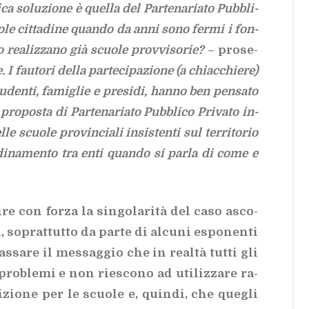
­ca so­lu­zio­ne è quel­la del Par­te­na­ria­to Pub­bli­
uo­le cit­ta­di­ne quan­do da anni sono fer­mi i fon­
o rea­liz­za­no già scuo­le prov­vi­so­rie?
– pro­se­
I fau­to­ri del­la par­te­ci­pa­zio­ne (a chiac­chie­re)
u­den­ti, fa­mi­glie e pre­si­di, han­no ben pen­sa­to
pro­po­sta di Par­te­na­ria­to Pub­bli­co Pri­va­to in­
e scuo­le pro­vin­cia­li in­si­sten­ti sul ter­ri­to­rio
­di­na­men­to tra enti quan­do si par­la di come e
­di­re con for­za la sin­go­la­ri­tà del caso asco­
 so­prat­tut­to da par­te di al­cu­ni espo­nen­ti
as­sa­re il mes­sag­gio che in real­tà tut­ti gli
ro­ble­mi e non rie­sco­no ad uti­liz­za­re ra­
i­zio­ne per le scuo­le e, quin­di, che que­gli