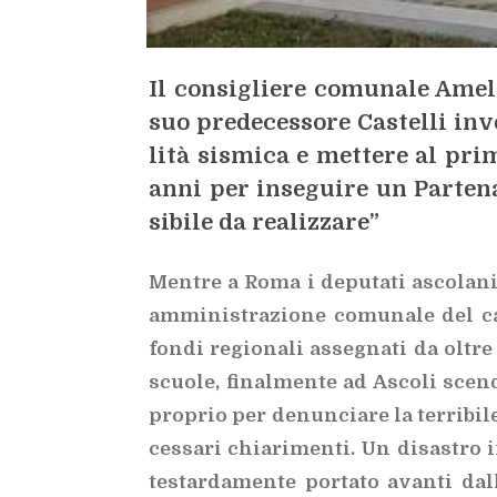
Il con­si­glie­re co­mu­na­le Ame­li
suo pre­de­ces­so­re Ca­stel­li in­v
li­tà si­smi­ca e met­te­re al pri
anni per in­se­gui­re un Par­te­na
si­bi­le da rea­liz­za­re”
Men­tre a Roma i de­pu­ta­ti asco­la­ni
am­mi­ni­stra­zio­ne co­mu­na­le del ca
fon­di
re­gio­na­li as­se­gna­ti da ol­t
scuo­le, fi­nal­men­te ad Asco­li scen­
pro­prio per de­nun­cia­re la ter­ri­bi­l
ces­sa­ri chia­ri­men­ti. Un di­sa­stro i
te­star­da­men­te por­ta­to avan­ti dal­