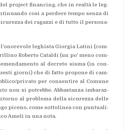
del pro­ject fi­nan­cing, che in real­tà le leg­
con­ti­nuan­do così a per­de­re tem­po sen­za di
i­cu­rez­za dei ra­gaz­zi e di tut­to il per­so­na­
’o­no­re­vo­le le­ghi­sta Gior­gia La­ti­ni (com­
gril­li­no Ro­ber­to Ca­tal­di (un po’ meno com­
n emen­da­men­to al de­cre­to si­sma (in con­
ue­sti gior­ni) che di fat­to pro­po­ne di cam­
b­bli­co/​pri­va­to per con­sen­ti­re al Co­mu­ne
to non si po­treb­be. Ab­ba­stan­za im­ba­raz­
­tor­no al pro­ble­ma del­la si­cu­rez­za del­le
go pi­ce­no, come sot­to­li­nea con pun­tua­li­
e­sco Ame­li in una nota.