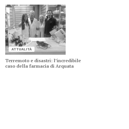
AT­TUA­LI­TÀ
Ter­re­mo­to e di­sa­stri: l’in­cre­di­bi­le
caso del­la far­ma­cia di Ar­qua­ta