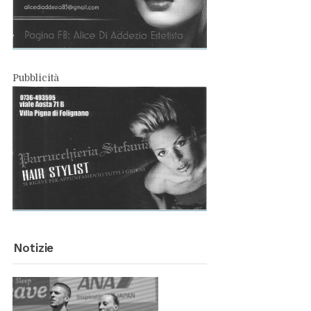
Pub­bli­ci­tà
No­ti­zie