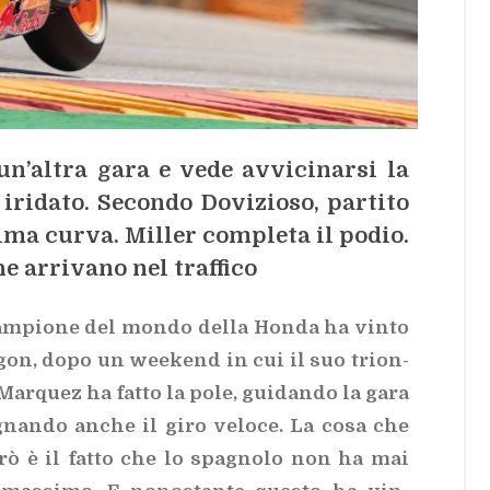
un’al­tra gara e vede av­vi­ci­nar­si la
o iri­da­to. Se­con­do Do­vi­zio­so, par­ti­to
ri­ma cur­va. Mil­ler com­ple­ta il po­dio.
e ar­ri­va­no nel traf­fi­co
 cam­pio­ne del mon­do del­la Hon­da ha vin­to
Ara­gon, dopo un wee­kend in cui il suo trion­
 Mar­quez ha fat­to la pole, gui­dan­do la gara
e­gnan­do an­che il giro ve­lo­ce. La cosa che
 però è il fat­to che lo spa­gno­lo non ha mai