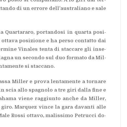
­tan­do di un er­ro­re del­l’au­stra­lia­no e sale
a Quar­ta­ra­ro, por­tan­do­si in quar­ta po­si­
 ot­ta­va po­si­zio­ne e ha per­so con­tat­to dai
­mi­ne Vi­na­les ten­ta di stac­ca­re gli in­se­
a­da­gna un se­con­do sul duo for­ma­to da Mil­
n­ta­men­te si stac­ca­no.
s­sa Mil­ler e pro­va len­ta­men­te a tor­na­re
va in scia allo spa­gno­lo a tre giri dal­la fine e
a Ya­ha­ma vie­ne rag­giun­to an­che da Mil­ler,
­mo giro. Mar­quez vin­ce la gara da­van­ti alle
Male Ros­si ot­ta­vo, ma­lis­si­mo Pe­truc­ci do­