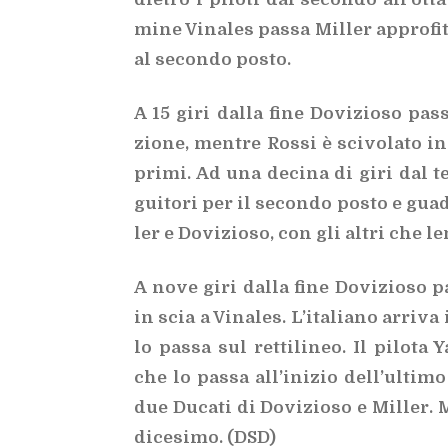
mi­ne Vi­na­les pas­sa Mil­ler ap­pro­fit
al se­con­do po­sto.
A 15 giri dal­la fine Do­vi­zio­so pas­s
zio­ne, men­tre Ros­si è sci­vo­la­to in
pri­mi. Ad una de­ci­na di giri dal ter
gui­to­ri per il se­con­do po­sto e gu
ler e Do­vi­zio­so, con gli al­tri che le
A nove giri dal­la fine Do­vi­zio­so pa
in scia a Vi­na­les. L’i­ta­lia­no ar­ri­
lo pas­sa sul ret­ti­li­neo. Il pi­lo­t
che lo pas­sa al­l’i­ni­zio del­l’ul­ti
due Du­ca­ti di Do­vi­zio­so e Mil­ler. 
di­ce­si­mo. (DSD)