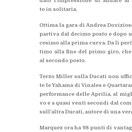
dato l’im­pres­sio­ne di an­da­re al
to in so­li­ta­ria.
Ot­ti­ma la gara di An­drea Do­vi­zio­so,
par­ti­va dal de­ci­mo po­sto e dopo una
ce­si­mo alla pri­ma cur­va. Da lì però è
ti­mo alla fine del pri­mo giro, che 
al se­con­do po­sto.
Ter­zo Mil­ler sul­la Du­ca­ti non uf­fi­
te le Ya­ha­ma di Vi­na­les e Quar­ta­ra
per­for­man­ce del­le Apri­lia, al mi­gli
vo e a qua­si ven­ti se­con­di dal com­
sul­l’al­tra Du­ca­ti, au­to­re di una ve
Mar­quez ora ha 98 pun­ti di van­tag­gio