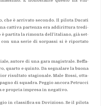
 mas­si­mo. E no­no­stan­te que­sto ha vin­
 che è ar­ri­va­to se­con­do. Il pi­lo­ta Du­ca­ti
 cat­ti­va par­ten­za era ad­di­rit­tu­ra tre­di­
 par­ti­ta la ri­mon­ta del­l’i­ta­lia­no, già set­
con una se­rie di sor­pas­si si è ri­por­ta­to
cia­le, au­to­re di una gara ma­gi­stra­le. Bef­fa­
­ro, quar­to e quin­to. Da se­gna­la­re la buo­na
or ri­sul­ta­to sta­gio­na­le. Male Ros­si, ot­ta­
pa­gno di squa­dra. Peg­gio an­co­ra Pe­truc­ci
ra e pro­pria im­pre­sa in ne­ga­ti­vo.
 in clas­si­fi­ca su Do­vi­zio­so. Se il pi­lo­ta