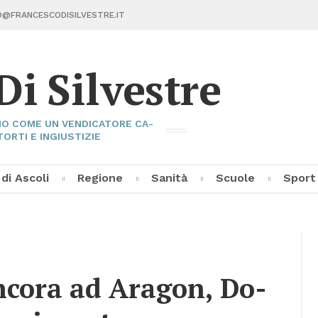
@FRAN­CE­SCO­DI­SIL­VE­STRE.IT
Di Sil­ve­stre
I­NO COME UN VEN­DI­CA­TO­RE CA­
TOR­TI E IN­GIU­STI­ZIE
 di Asco­li
Re­gio­ne
Sa­ni­tà
Scuo­le
Sport
Fran­ce­sco Di Sil­ve­stre
Asco­li C
Pal­la­vo­
Al­tri Sp
­co­ra ad Ara­gon, Do­