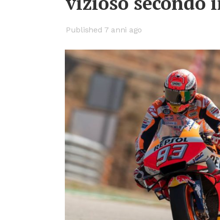
vi­zio­so se­con­do 
Published 7 anni ago