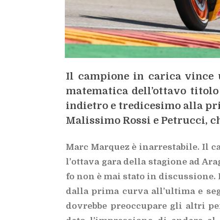
Il cam­pio­ne in ca­ri­ca vin­ce 
ma­te­ma­ti­ca del­l’ot­ta­vo ti­to­l
in­die­tro e tre­di­ce­si­mo alla p
Ma­lis­si­mo Ros­si e Pe­truc­ci, ch
Marc Mar­quez è inar­re­sta­bi­le. Il
l’ot­ta­va gara del­la sta­gio­ne ad 
fo non è mai sta­to in di­scus­sio­ne.
dal­la pri­ma cur­va al­l’ul­ti­ma e s
do­vreb­be pre­oc­cu­pa­re gli al­tri