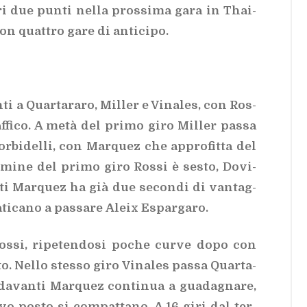
tri due pun­ti nel­la pros­si­ma gara in Thai­
 quat­tro gare di an­ti­ci­po.
ti a Quar­ta­ra­ro, Mil­ler e Vi­na­les, con Ros­
raf­fi­co. A metà del pri­mo giro Mil­ler pas­sa
­bi­del­li, con Mar­quez che ap­pro­fit­ta del
­mi­ne del pri­mo giro Ros­si è se­sto, Do­vi­
n­ti Mar­quez ha già due se­con­di di van­tag­
a­ti­ca­no a pas­sa­re Aleix Espar­ga­ro.
os­si, ri­pe­ten­do­si po­che cur­ve dopo con
o. Nel­lo stes­so giro Vi­na­les pas­sa Quar­ta­
da­van­ti Mar­quez con­ti­nua a gua­da­gna­re,
ta­vo po­sto si com­pat­ta­no. A 16 giri dal ter­