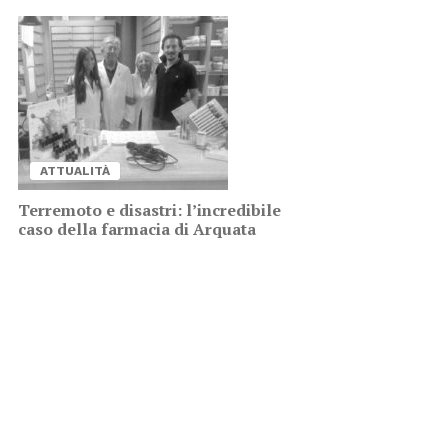
AT­TUA­LI­TÀ
Ter­re­mo­to e di­sa­stri: l’in­cre­di­bi­le
caso del­la far­ma­cia di Ar­qua­ta