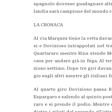
spa­gno­lo do­ves­se gua­da­gna­re al­
lan­dia sarà cam­pio­ne del mon­do con
LA CRO­NA­CA
Al via Mar­quez tie­ne la vet­ta da­van­
si e Do­vi­zio­so in­trap­po­la­ti nel t
Quar­ta­ra­ro men­tre Rins sten­de Mor
caos per an­da­re già in fuga. Al ter
zio­so set­ti­mo. Dopo tre giri da­va
gio su­gli al­tri men­tre gli ita­lia­ni f
Al quar­to giro Do­vi­zio­so pas­sa R
Espar­ga­ro e sa­len­do al quin­to po­st
ra­ro e si pren­de il po­dio. Men­tre 
die­tro i pi­lo­ti dal se­con­do al­l’ot­