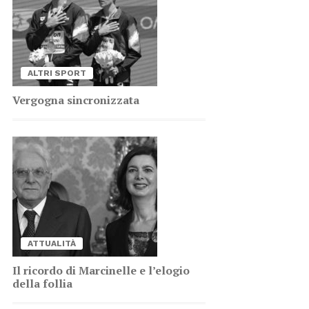
AL­TRI SPORT
Ver­go­gna sin­cro­niz­za­ta
AT­TUA­LI­TÀ
Il ri­cor­do di Mar­ci­nel­le e l’e­lo­gio
del­la fol­lia