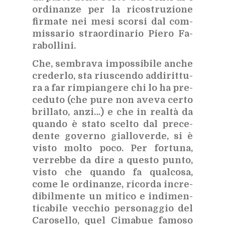
or­di­nan­ze per la ri­co­stru­zio­ne
fir­ma­te nei mesi scor­si dal com­
mis­sa­rio straor­di­na­rio Pie­ro Fa­
ra­bol­li­ni.
Che, sem­bra­va im­pos­si­bi­le an­che
cre­der­lo, sta riu­scen­do ad­di­rit­tu­
ra a far rim­pian­ge­re chi lo ha pre­
ce­du­to (che pure non ave­va cer­to
bril­la­to, anzi…) e che in real­tà da
quan­do è sta­to scel­to dal pre­ce­
den­te go­ver­no gial­lo­ver­de, si è
vi­sto mol­to poco. Per for­tu­na,
ver­reb­be da dire a que­sto pun­to,
vi­sto che quan­do fa qual­co­sa,
come le or­di­nan­ze, ri­cor­da in­cre­
di­bil­men­te un mi­ti­co e in­di­men­
ti­ca­bi­le vec­chio per­so­nag­gio del
Ca­ro­sel­lo, quel Ci­ma­bue fa­mo­so