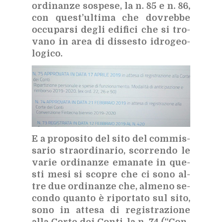
or­di­nan­ze so­spe­se, la n. 85 e n. 86,
con que­st’ul­ti­ma che do­vreb­be
oc­cu­par­si de­gli edi­fi­ci che si tro­
va­no in area di dis­se­sto idro­geo­
lo­gi­co.
E a pro­po­si­to del sito del com­mis­
sa­rio straor­di­na­rio, scor­ren­do le
va­rie or­di­nan­ze ema­na­te in que­
sti mesi si sco­pre che ci sono al­
tre due or­di­nan­ze che, al­me­no se­
con­do quan­to è ri­por­ta­to sul sito,
sono in at­te­sa di re­gi­stra­zio­ne