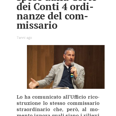
dei Con­ti 4 or­di­
nan­ze del com­
mis­sa­rio
7anni ago
Lo ha co­mu­ni­ca­to al­l’Uf­fi­cio ri­co­
stru­zio­ne lo stes­so com­mis­sa­rio
straor­di­na­rio che, però, al mo­
men­to igno­ra qua­li sia­no i ri­lie­vi