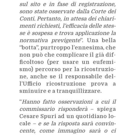
sul sito e in fase di re­gi­stra­zio­ne,
sono sta­te os­ser­va­te dal­la Cor­te dei
Con­ti. Per­tan­to, in at­te­sa dei chia­ri­
men­ti ri­chie­sti, l’ef­fi­ca­cia del­le stes­
se è so­spe­sa e tro­va ap­pli­ca­zio­ne la
nor­ma­ti­va pre­vi­gen­te
”. Una bel­la
“bot­ta”, pur­trop­po l’en­ne­si­ma, che
non può che com­pli­ca­re il già dif­
fi­col­to­so (per usa­re un eu­fe­mi­
smo) per­cor­so per la ri­co­stru­zio­
ne, an­che se il re­spon­sa­bi­le del­
l’Uf­fi­cio ri­co­stru­zio­ne pro­va a
smi­nui­re e a tran­quil­liz­za­re.
“
Han­no fat­to os­ser­va­zio­ni a cui il
com­mis­sa­rio ri­spon­de­rà
– spie­ga
Ce­sa­re Spu­ri ad un quo­ti­dia­no lo­
ca­le –
e se la ri­spo­sta sarà con­vin­
cen­te, come im­ma­gi­no sarà o ci