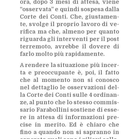
ora, dopo 3 mesi di at­te­sa, vie­ne
“os­ser­va­ta” e quin­di so­spe­sa dal­la
Cor­te dei Con­ti. Che, giu­sta­men­
te, svol­ge il pro­prio la­vo­ro di ve­
ri­fi­ca ma che, al­me­no per quan­to
ri­guar­da gli in­ter­ven­ti per il post
ter­re­mo­to, avreb­be il do­ve­re di
far­lo mol­to più ra­pi­da­men­te.
A ren­de­re la si­tua­zio­ne più in­cer­
ta e pre­oc­cu­pan­te è, poi, il fat­to
che al mo­men­to non si co­no­sco
nel det­ta­glio le os­ser­va­zio­ni del­
la Cor­te dei Con­ti sul­le 4 or­di­nan­
ze, al pun­to che lo stes­so com­mis­
sa­rio Fa­ra­bol­li­ni so­stie­ne di es­se­
re in at­te­sa di in­for­ma­zio­ni pre­
ci­se in me­ri­to. Ed è chia­ro che
fino a quan­do non si sa­pran­no in