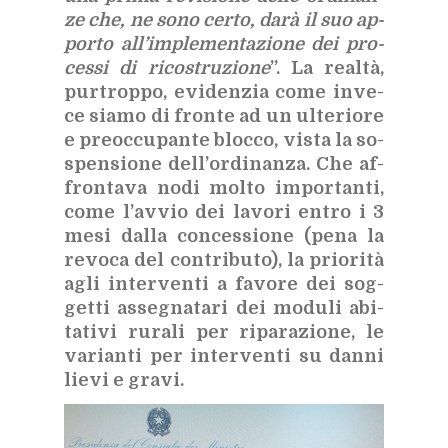
ze che, ne sono cer­to, darà il suo ap­
por­to al­l’im­ple­men­ta­zio­ne dei pro­
ces­si di ri­co­stru­zio­ne
”. La real­tà,
pur­trop­po, evi­den­zia come in­ve­
ce sia­mo di fron­te ad un ul­te­rio­re
e pre­oc­cu­pan­te bloc­co, vi­sta la so­
spen­sio­ne del­l’or­di­nan­za. Che af­
fron­ta­va nodi mol­to im­por­tan­ti,
come l’av­vio dei la­vo­ri en­tro i 3
mesi dal­la con­ces­sio­ne (pena la
re­vo­ca del con­tri­bu­to), la prio­ri­tà
agli in­ter­ven­ti a fa­vo­re dei sog­
get­ti as­se­gna­ta­ri dei mo­du­li abi­
ta­ti­vi ru­ra­li per ri­pa­ra­zio­ne, le
va­rian­ti per in­ter­ven­ti su dan­ni
lie­vi e gra­vi.