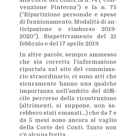
alla Cor­te dei Con­ti, la n. 74 (“Con­
ven­zio­ne Fin­tec­na”) e la n. 75
(“Ri­par­ti­zio­ne per­so­na­le e spe­se
di fun­zio­na­men­to. Mo­da­li­tà di an­
ti­ci­pa­zio­ne e rim­bor­so 2019-
2020”). Ri­spet­ti­va­men­te del 21
feb­bra­io e del 17 apri­le 2019.
In al­tre pa­ro­le, sem­pre am­mes­so
che sia cor­ret­ta l’in­for­ma­zio­ne
ri­por­ta­ta sul sito del com­mis­sa­
rio straor­di­na­rio, ci sono atti che
si­cu­ra­men­te han­no una qual­che
im­por­tan­za nel­l’am­bi­to del dif­fi­
ci­le per­cor­so del­la ri­co­stru­zio­ne
(al­tri­men­ti, si sup­po­ne, non sa­
reb­be­ro sta­ti ema­na­ti…) che da 7 e
da 5 mesi sono an­co­ra al va­glio
del­la Cor­te dei Con­ti. Tan­to non
c’è al­cu­na fret­ta…