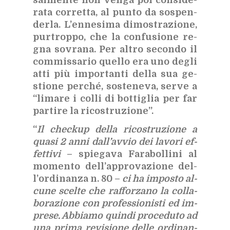
ra­ta cor­ret­ta, al pun­to da so­spen­
der­la. L’en­ne­si­ma di­mo­stra­zio­ne,
pur­trop­po, che la con­fu­sio­ne re­
gna so­vra­na. Per al­tro se­con­do il
com­mis­sa­rio quel­lo era uno de­gli
atti più im­por­tan­ti del­la sua ge­
stio­ne per­ché, so­ste­ne­va, ser­ve a
“li­ma­re i col­li di bot­ti­glia per far
par­ti­re la ri­co­stru­zio­ne”.
“
Il chec­kup del­la ri­co­stru­zio­ne a
qua­si 2 anni dal­l’av­vio dei la­vo­ri ef­
fet­ti­vi
– spie­ga­va Fa­ra­bol­li­ni al
mo­men­to del­l’ap­pro­va­zio­ne del­
l’or­di­nan­za n. 80 –
ci ha im­po­sto al­
cu­ne scel­te che raf­for­za­no la col­la­
bo­ra­zio­ne con pro­fes­sio­ni­sti ed im­
pre­se. Ab­bia­mo quin­di pro­ce­du­to ad
una pri­ma re­vi­sio­ne del­le or­di­nan­