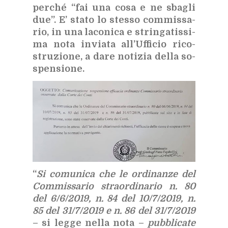
per­ché “fai una cosa e ne sba­gli
due”. E’ sta­to lo stes­so com­mis­sa­
rio, in una la­co­ni­ca e strin­ga­tis­si­
ma nota in­via­ta al­l’Uf­fi­cio ri­co­
stru­zio­ne, a dare no­ti­zia del­la so­
spen­sio­ne.
“
Si co­mu­ni­ca che le or­di­nan­ze del
Com­mis­sa­rio straor­di­na­rio n. 80
del 6/​6/​2019, n. 84 del 10/​7/​2019, n.
85 del 31/​7/​2019 e n. 86 del 31/​7/​2019
– si leg­ge nel­la nota –
pub­bli­ca­te