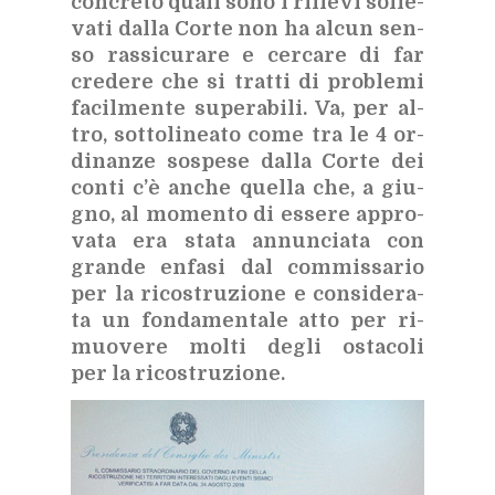
con­cre­to qua­li sono i ri­lie­vi sol­le­
va­ti dal­la Cor­te non ha al­cun sen­
so ras­si­cu­ra­re e cer­ca­re di far
cre­de­re che si trat­ti di pro­ble­mi
fa­cil­men­te su­pe­ra­bi­li. Va, per al­
tro, sot­to­li­nea­to come tra le 4 or­
di­nan­ze so­spe­se dal­la Cor­te dei
con­ti c’è an­che quel­la che, a giu­
gno, al mo­men­to di es­se­re ap­pro­
va­ta era sta­ta an­nun­cia­ta con
gran­de en­fa­si dal com­mis­sa­rio
per la ri­co­stru­zio­ne e con­si­de­ra­
ta un fon­da­men­ta­le atto per ri­
muo­ve­re mol­ti de­gli osta­co­li
per la ri­co­stru­zio­ne.