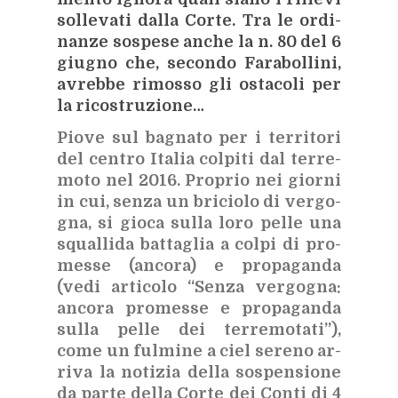
sol­le­va­ti dal­la Cor­te. Tra le or­di­
nan­ze so­spe­se an­che la n. 80 del 6
giu­gno che, se­con­do Fa­ra­bol­li­ni,
avreb­be ri­mos­so gli osta­co­li per
la ri­co­stru­zio­ne…
Pio­ve sul ba­gna­to per i ter­ri­to­ri
del cen­tro Ita­lia col­pi­ti dal ter­re­
mo­to nel 2016. Pro­prio nei gior­ni
in cui, sen­za un bri­cio­lo di ver­go­
gna, si gio­ca sul­la loro pel­le una
squal­li­da bat­ta­glia a col­pi di pro­
mes­se (an­co­ra) e pro­pa­gan­da
(
vedi ar­ti­co­lo “Sen­za ver­go­gna:
an­co­ra pro­mes­se e pro­pa­gan­da
sul­la pel­le dei ter­re­mo­ta­ti”
),
come un ful­mi­ne a ciel se­re­no ar­
ri­va la no­ti­zia del­la so­spen­sio­ne
da par­te del­la Cor­te dei Con­ti di 4