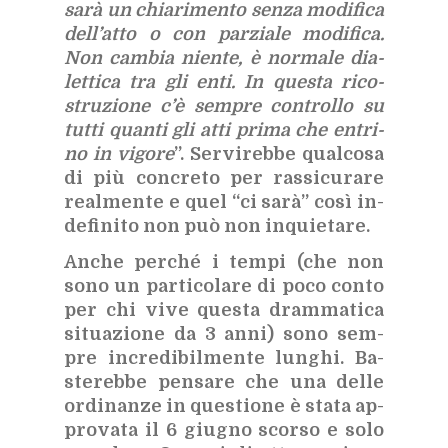
sarà un chia­ri­men­to sen­za mo­di­fi­ca
del­l’at­to o con par­zia­le mo­di­fi­ca.
Non cam­bia nien­te, è nor­ma­le dia­
let­ti­ca tra gli enti. In que­sta ri­co­
stru­zio­ne c’è sem­pre con­trol­lo su
tut­ti quan­ti gli atti pri­ma che en­tri­
no in vi­go­re
”. Ser­vi­reb­be qual­co­sa
di più con­cre­to per ras­si­cu­ra­re
real­men­te e quel “ci sarà” così in­
de­fi­ni­to non può non in­quie­ta­re.
An­che per­ché i tem­pi (che non
sono un par­ti­co­la­re di poco con­to
per chi vive que­sta dram­ma­ti­ca
si­tua­zio­ne da 3 anni) sono sem­
pre in­cre­di­bil­men­te lun­ghi. Ba­
ste­reb­be pen­sa­re che una del­le
or­di­nan­ze in que­stio­ne è sta­ta ap­
pro­va­ta il 6 giu­gno scor­so e solo