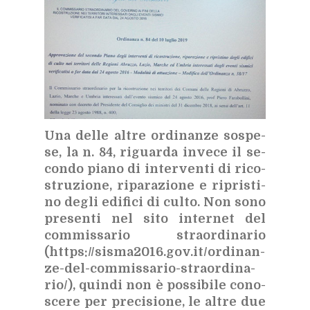
Una del­le al­tre or­di­nan­ze so­spe­
se, la n. 84, ri­guar­da in­ve­ce il se­
con­do pia­no di in­ter­ven­ti di ri­co­
stru­zio­ne, ri­pa­ra­zio­ne e ri­pri­sti­
no de­gli edi­fi­ci di cul­to. Non sono
pre­sen­ti nel sito in­ter­net del
com­mis­sa­rio straor­di­na­rio
(
https://​si­sma2016.gov.it/​or­di­nan­
ze-del-com­mis­sa­rio-straor­di­na­
rio/
), quin­di non è pos­si­bi­le co­no­
sce­re per pre­ci­sio­ne, le al­tre due