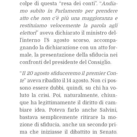
col­pe di que­sta “resa dei con­ti”. “
An­dia­
mo su­bi­to in Par­la­men­to per pren­de­re
atto che non c’è più una mag­gio­ran­za e
re­sti­tuia­mo ve­lo­ce­men­te la pa­ro­la agli
elet­to­ri
” ave­va di­chia­ra­to il mi­ni­stro del­
l’in­ter­no l’8 ago­sto scor­so, ac­com­pa­
gnan­do la di­chia­ra­zio­ne con un atto for­
ma­le, la pre­sen­ta­zio­ne del­la sfi­du­cia nei
con­fron­ti del pre­si­den­te del Con­si­glio.
“
Il 20 ago­sto sfi­du­ce­re­mo il pre­mier Con­
te
” ave­va ri­ba­di­to il 14 ago­sto. Non ci pos­
so­no es­se­re dub­bi, quin­di, su chi ha vo­
lu­to la cri­si. Poi, na­tu­ral­men­te, chiun­
que ha le­git­ti­ma­men­te il di­rit­to di cam­
bia­re idea. Po­te­va far­lo an­che Sal­vi­ni,
ba­sta­va sem­pli­ce­men­te ri­ti­ra­re la mo­
zio­ne di sfi­du­cia, an­che un se­con­do pri­
ma che ini­zias­se il di­bat­ti­to in Se­na­to.