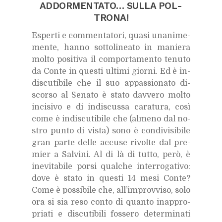
AD­DOR­MEN­TA­TO… SUL­LA POL­
TRO­NA!
Esper­ti e com­men­ta­to­ri, qua­si una­ni­me­
men­te, han­no sot­to­li­nea­to in ma­nie­ra
mol­to po­si­ti­va il com­por­ta­men­to te­nu­to
da Con­te in que­sti ul­ti­mi gior­ni. Ed è in­
di­scu­ti­bi­le che il suo ap­pas­sio­na­to di­
scor­so al Se­na­to è sta­to dav­ve­ro mol­to
in­ci­si­vo e di in­di­scus­sa ca­ra­tu­ra, così
come è in­di­scu­ti­bi­le che (al­me­no dal no­
stro pun­to di vi­sta) sono è con­di­vi­si­bi­le
gran par­te del­le ac­cu­se ri­vol­te dal pre­
mier a Sal­vi­ni. Al di là di tut­to, però, è
ine­vi­ta­bi­le por­si qual­che in­ter­ro­ga­ti­vo:
dove è sta­to in que­sti 14 mesi Con­te?
Come è pos­si­bi­le che, al­l’im­prov­vi­so, solo
ora si sia reso con­to di quan­to inap­pro­
pria­ti e di­scu­ti­bi­li fos­se­ro de­ter­mi­na­ti