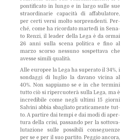
pon­ti­fi­ca­to in lun­go e in lar­go sul­le sue
straor­di­na­rie ca­pa­ci­tà di af­fa­bu­la­to­re,
per cer­ti ver­si mol­to sor­pren­den­ti. Per­
ché, come ha ri­cor­da­to mar­te­dì in Se­na­
to Ren­zi, il lea­der del­la Lega è da or­mai
26 anni sul­la sce­na po­li­ti­ca e fino al
mar­zo scor­so nes­su­no so­spet­ta­va che
aves­se si­mi­li qua­li­tà.
Alle eu­ro­pee la Lega ha su­pe­ra­to il 34%, i
son­dag­gi di lu­glio la da­va­no vi­ci­na al
40%. Non sap­pia­mo se e in che ter­mi­ni
tut­to ciò si ri­per­cuo­te­rà sul­la Lega, ma è
in­cre­di­bi­le come ne­gli ul­ti­mi 15 gior­ni
Sal­vi­ni ab­bia sba­glia­to pra­ti­ca­men­te tut­
to. A par­ti­re dai tem­pi e dai modi di aper­
tu­ra del­la cri­si, pas­san­do per la sot­to­va­
lu­ta­zio­ne sul­le pos­si­bi­li con­se­guen­ze
per se e per il suo par­ti­to. Peg­gio an­co­ra,