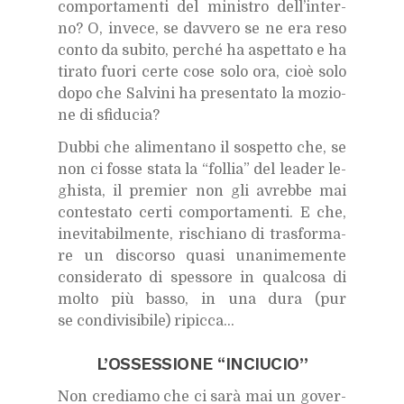
com­por­ta­men­ti del mi­ni­stro del­l’in­ter­
no? O, in­ve­ce, se dav­ve­ro se ne era reso
con­to da su­bi­to, per­ché ha aspet­ta­to e ha
ti­ra­to fuo­ri cer­te cose solo ora, cioè solo
dopo che Sal­vi­ni ha pre­sen­ta­to la mo­zio­
ne di sfi­du­cia?
Dub­bi che ali­men­ta­no il so­spet­to che, se
non ci fos­se sta­ta la “fol­lia” del lea­der le­
ghi­sta, il pre­mier non gli avreb­be mai
con­te­sta­to cer­ti com­por­ta­men­ti. E che,
ine­vi­ta­bil­men­te, ri­schia­no di tra­sfor­ma­
re un di­scor­so qua­si una­ni­me­men­te
con­si­de­ra­to di spes­so­re in qual­co­sa di
mol­to più bas­so, in una dura (pur
se con­di­vi­si­bi­le) ri­pic­ca…
L’OS­SES­SIO­NE “IN­CIU­CIO”
Non cre­dia­mo che ci sarà mai un go­ver­