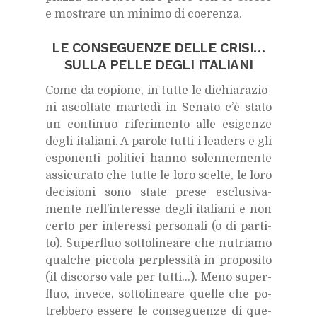
e mo­stra­re un mi­ni­mo di coe­ren­za.
LE CON­SE­GUEN­ZE DEL­LE CRI­SI…
SUL­LA PEL­LE DE­GLI ITA­LIA­NI
Come da co­pio­ne, in tut­te le di­chia­ra­zio­
ni ascol­ta­te mar­te­dì in Se­na­to c’è sta­to
un con­ti­nuo ri­fe­ri­men­to alle esi­gen­ze
de­gli ita­lia­ni. A pa­ro­le tut­ti i lea­ders e gli
espo­nen­ti po­li­ti­ci han­no so­len­ne­men­te
as­si­cu­ra­to che tut­te le loro scel­te, le loro
de­ci­sio­ni sono sta­te pre­se esclu­si­va­
men­te nel­l’in­te­res­se de­gli ita­lia­ni e non
cer­to per in­te­res­si per­so­na­li (o di par­ti­
to). Su­per­fluo sot­to­li­nea­re che nu­tria­mo
qual­che pic­co­la per­ples­si­tà in pro­po­si­to
(il di­scor­so vale per tut­ti…). Meno su­per­
fluo, in­ve­ce, sot­to­li­nea­re quel­le che po­
treb­be­ro es­se­re le con­se­guen­ze di que­