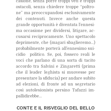
ca­sio­ne, sen­za por­re trop­pi veti e trop­pi
osta­co­li, sen­za chie­de­re trop­pe “pol­tro­
ne” ma pre­oc­cu­pan­do­si esclu­si­va­men­te
dei con­te­nu­ti. In­ve­ce an­che que­sta
gran­de op­por­tu­ni­tà è di­ven­ta­ta l’en­ne­si­
ma oc­ca­sio­ne per di­vi­der­si, li­ti­ga­re, ac­
cu­sar­si re­ci­pro­ca­men­te. Uno spet­ta­co­lo
de­pri­men­te, che (ma­ga­ri sba­glie­re­mo…)
pro­ba­bil­men­te por­te­rà al­l’en­ne­si­mo sui­
ci­dio po­li­ti­co. Se, poi, fos­se­ro rea­li le
voci che par­la­no di una sor­ta di ta­ci­to
ac­cor­do tra Sal­vi­ni e Zin­ga­ret­ti (pri­ma
che il lea­der le­ghi­sta si muo­ves­se per
pre­sen­ta­re la sfi­du­cia) per an­da­re su­bi­to
ad ele­zio­ni, di fron­te ad un se­gre­ta­rio
così au­to­le­sio­ni­sta per­si­no Ta­faz­zi im­
pal­li­di­reb­be…
CON­TE E IL RI­SVE­GLIO DEL BEL­LO