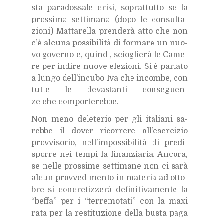
sta pa­ra­dos­sa­le cri­si, so­prat­tut­to se la
pros­si­ma set­ti­ma­na (dopo le con­sul­ta­
zio­ni) Mat­ta­rel­la pren­de­rà atto che non
c’è al­cu­na pos­si­bi­li­tà di for­ma­re un nuo­
vo go­ver­no e, quin­di, scio­glie­rà le Ca­me­
re per in­di­re nuo­ve ele­zio­ni. Si è par­la­to
a lun­go del­l’in­cu­bo Iva che in­com­be, con
tut­te le de­va­stan­ti con­se­guen­
ze che com­por­te­reb­be.
Non meno de­le­te­rio per gli ita­lia­ni sa­
reb­be il do­ver ri­cor­re­re al­l’e­ser­ci­zio
prov­vi­so­rio, nel­l’im­pos­si­bi­li­tà di pre­di­
spor­re nei tem­pi la fi­nan­zia­ria. An­co­ra,
se nel­le pros­si­me set­ti­ma­ne non ci sarà
al­cun prov­ve­di­men­to in ma­te­ria ad ot­to­
bre si con­cre­tiz­ze­rà de­fi­ni­ti­va­men­te la
“bef­fa” per i “ter­re­mo­ta­ti” con la maxi
rata per la re­sti­tu­zio­ne del­la bu­sta paga