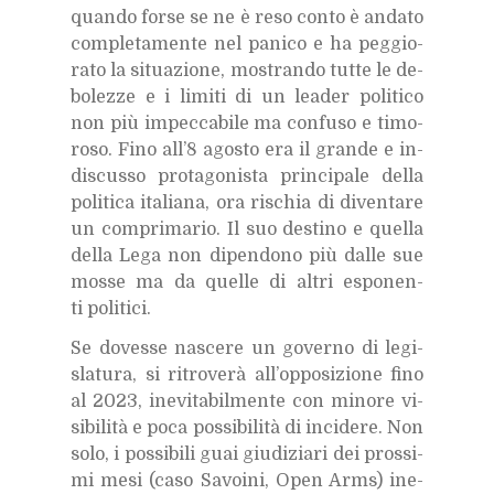
quan­do for­se se ne è reso con­to è an­da­to
com­ple­ta­men­te nel pa­ni­co e ha peg­gio­
ra­to la si­tua­zio­ne, mo­stran­do tut­te le de­
bo­lez­ze e i li­mi­ti di un lea­der po­li­ti­co
non più im­pec­ca­bi­le ma con­fu­so e ti­mo­
ro­so. Fino al­l’8 ago­sto era il gran­de e in­
di­scus­so pro­ta­go­ni­sta prin­ci­pa­le del­la
po­li­ti­ca ita­lia­na, ora ri­schia di di­ven­ta­re
un com­pri­ma­rio. Il suo de­sti­no e quel­la
del­la Lega non di­pen­do­no più dal­le sue
mos­se ma da quel­le di al­tri espo­nen­
ti po­li­ti­ci.
Se do­ves­se na­sce­re un go­ver­no di le­gi­
sla­tu­ra, si ri­tro­ve­rà al­l’op­po­si­zio­ne fino
al 2023, ine­vi­ta­bil­men­te con mi­no­re vi­
si­bi­li­tà e poca pos­si­bi­li­tà di in­ci­de­re. Non
solo, i pos­si­bi­li guai giu­di­zia­ri dei pros­si­
mi mesi (caso Sa­voi­ni, Open Arms) ine­