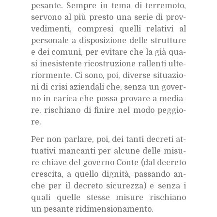
pe­san­te. Sem­pre in tema di ter­re­mo­to,
ser­vo­no al più pre­sto una se­rie di prov­
ve­di­men­ti, com­pre­si quel­li re­la­ti­vi al
per­so­na­le a di­spo­si­zio­ne del­le strut­tu­re
e dei co­mu­ni, per evi­ta­re che la già qua­
si ine­si­sten­te ri­co­stru­zio­ne ral­len­ti ul­te­
rior­men­te. Ci sono, poi, di­ver­se si­tua­zio­
ni di cri­si azien­da­li che, sen­za un go­ver­
no in ca­ri­ca che pos­sa pro­va­re a me­dia­
re, ri­schia­no di fi­ni­re nel modo peg­gio­
re.
Per non par­la­re, poi, dei tan­ti de­cre­ti at­
tua­ti­vi man­can­ti per al­cu­ne del­le mi­su­
re chia­ve del go­ver­no Con­te (dal de­cre­to
cre­sci­ta, a quel­lo di­gni­tà, pas­san­do an­
che per il de­cre­to si­cu­rez­za) e sen­za i
qua­li quel­le stes­se mi­su­re ri­schia­no
un pe­san­te ri­di­men­sio­na­men­to.