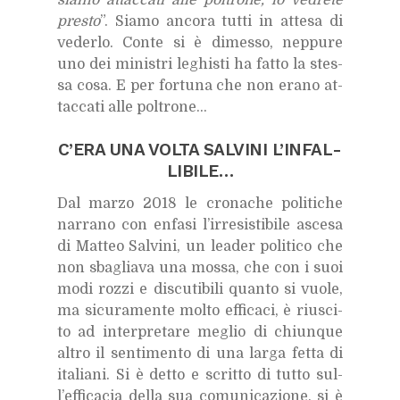
pre­sto
”. Sia­mo an­co­ra tut­ti in at­te­sa di
ve­der­lo. Con­te si è di­mes­so, nep­pu­re
uno dei mi­ni­stri le­ghi­sti ha fat­to la stes­
sa cosa. E per for­tu­na che non era­no at­
tac­ca­ti alle pol­tro­ne…
C’E­RA UNA VOL­TA SAL­VI­NI L’IN­FAL­
LI­BI­LE…
Dal mar­zo 2018 le cro­na­che po­li­ti­che
nar­ra­no con en­fa­si l’ir­re­si­sti­bi­le asce­sa
di Mat­teo Sal­vi­ni, un lea­der po­li­ti­co che
non sba­glia­va una mos­sa, che con i suoi
modi roz­zi e di­scu­ti­bi­li quan­to si vuo­le,
ma si­cu­ra­men­te mol­to ef­fi­ca­ci, è riu­sci­
to ad in­ter­pre­ta­re me­glio di chiun­que
al­tro il sen­ti­men­to di una lar­ga fet­ta di
ita­lia­ni. Si è det­to e scrit­to di tut­to sul­
l’ef­fi­ca­cia del­la sua co­mu­ni­ca­zio­ne, si è