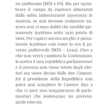
no gial­lo­ros­so (M5S e Pd). Ma, per sgom­
bra­re il cam­po da equi­vo­ci ali­men­ta­ti
dal­la so­li­ta im­ba­raz­zan­te igno­ran­za in
ma­te­ria, se mai do­ves­se real­men­te na­
sce­re non ci sono dub­bi che sa­reb­be pie­
na­men­te le­git­ti­mo sot­to ogni pun­to di
vi­sta. Per ca­pir­ci an­co­ra me­glio, è pie­na­
men­te le­git­ti­mo così come lo era il go­
ver­no gial­lo­ver­de (M5S – Lega). Fino a
che non ver­rà cam­bia­ta la Co­sti­tu­zio­ne,
la no­stra è una re­pub­bli­ca par­la­men­ta­re
e il go­ver­no non vie­ne vo­ta­to da­gli elet­
to­ri ma vie­ne de­ci­so dal­le due Ca­me­re.
Ed il pre­si­den­te del­la Re­pub­bli­ca non
po­trà mai scio­glie­re le Ca­me­re fino a
che ci sarà una mag­gio­ran­za di par­la­
men­ta­ri che so­sten­go­no un go­ver­no,
qua­le esso sia.