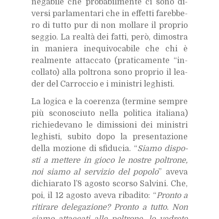
ne­ga­bi­le che pro­ba­bil­men­te ci sono di­
ver­si par­la­men­ta­ri che in ef­fet­ti fa­reb­be­
ro di tut­to pur di non mol­la­re il pro­prio
seg­gio. La real­tà dei fat­ti, però, di­mo­stra
in ma­nie­ra ine­qui­vo­ca­bi­le che chi è
real­men­te at­tac­ca­to (pra­ti­ca­men­te “in­
col­la­to) alla pol­tro­na sono pro­prio il lea­
der del Car­roc­cio e i mi­ni­stri le­ghi­sti.
La lo­gi­ca e la coe­ren­za (ter­mi­ne sem­pre
più sco­no­sciu­to nel­la po­li­ti­ca ita­lia­na)
ri­chie­de­va­no le di­mis­sio­ni dei mi­ni­stri
le­ghi­sti, su­bi­to dopo la pre­sen­ta­zio­ne
del­la mo­zio­ne di sfi­du­cia. “
Sia­mo di­spo­
sti a met­te­re in gio­co le no­stre pol­tro­ne,
noi sia­mo al ser­vi­zio del po­po­lo
” ave­va
di­chia­ra­to l’8 ago­sto scor­so Sal­vi­ni. Che,
poi, il 12 ago­sto ave­va ri­ba­di­to: “
Pron­to a
ri­ti­ra­re de­le­ga­zio­ne? Pron­to a tut­to. Non
sia­mo at­tac­ca­ti alle pol­tro­ne, lo ve­dre­te