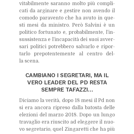
vi­ta­bil­men­te sa­ran­no mol­to più com­pli­
ca­ti da ar­gi­na­re e ge­sti­re non aven­do il
co­mo­do pa­ra­ven­to che ha avu­to in que­
sti mesi da mi­ni­stro. Però Sal­vi­ni è un
po­li­ti­co for­tu­na­to e, pro­ba­bil­men­te, l’in­
sus­si­sten­za e l’in­ca­pa­ci­tà dei suoi av­ver­
sa­ri po­li­ti­ci po­treb­be­ro sal­var­lo e ri­por­
tar­lo pre­po­ten­te­men­te al cen­tro del­
la sce­na.
CAM­BIA­NO I SE­GRE­TA­RI, MA IL
VERO LEA­DER DEL PD RE­STA
SEM­PRE TA­FAZ­ZI…
Di­cia­mo la ve­ri­tà, dopo 18 mesi il Pd non
si era an­co­ra ri­pre­so dal­la ba­to­sta del­le
ele­zio­ni del mar­zo 2018. Dopo un lun­go
tra­va­glio era riu­sci­to ad eleg­ge­re il nuo­
vo se­gre­ta­rio, quel Zin­ga­ret­ti che ha più