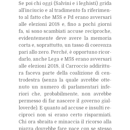
Se poi chi oggi (Sal­vi­ni e i le­ghi­sti) gri­da
al­l’in­ciu­cio e al tra­di­men­to fa ri­fe­ri­men­
to al fat­to che M5S e Pd era­no av­ver­sa­ri
alle ele­zio­ni 2018 e, fino a po­chi gior­ni
fa, si sono scam­bia­ti ac­cu­se re­ci­pro­che,
evi­den­te­men­te deve ave­re la me­mo­ria
cor­ta e, so­prat­tut­to, un tas­so di coe­ren­za
pari allo zero. Per­ché, è op­por­tu­no ri­cor­
dar­lo, an­che Lega e M5S era­no av­ver­sa­ri
alle ele­zio­ni 2018, il Car­roc­cio ad­di­rit­tu­
ra fa­ce­va par­te del­la coa­li­zio­ne di cen­
tro­de­stra (sen­za la qua­le avreb­be ot­te­
nu­to un nu­me­ro di par­la­men­ta­ri in­fe­
rio­ri che, pro­ba­bil­men­te, non avreb­be
per­mes­so di far na­sce­re il go­ver­no gial­
lo­ver­de). E quan­to ad ac­cu­se e in­sul­ti re­
ci­pro­ci non si era­no cer­to ri­spar­mia­ti.
Chi ora sbrai­ta e mi­nac­cia il ri­cor­so alla
piaz­za do­vreb­be fare pace con se stes­so