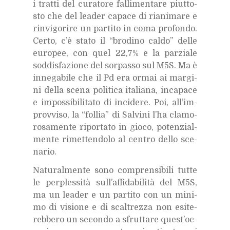
i trat­ti del cu­ra­to­re fal­li­men­ta­re piut­to­
sto che del lea­der ca­pa­ce di ria­ni­ma­re e
rin­vi­go­ri­re un par­ti­to in coma pro­fon­do.
Cer­to, c’è sta­to il “bro­di­no cal­do” del­le
eu­ro­pee, con quel 22,7% e la par­zia­le
sod­di­sfa­zio­ne del sor­pas­so sul M5S. Ma è
in­ne­ga­bi­le che il Pd era or­mai ai mar­gi­
ni del­la sce­na po­li­ti­ca ita­lia­na, in­ca­pa­ce
e im­pos­si­bi­li­ta­to di in­ci­de­re. Poi, al­l’im­
prov­vi­so, la “fol­lia” di Sal­vi­ni l’ha cla­mo­
ro­sa­men­te ri­por­ta­to in gio­co, po­ten­zial­
men­te ri­met­ten­do­lo al cen­tro del­lo sce­
na­rio.
Na­tu­ral­men­te sono com­pren­si­bi­li tut­te
le per­ples­si­tà sul­l’af­fi­da­bi­li­tà del M5S,
ma un lea­der e un par­ti­to con un mi­ni­
mo di vi­sio­ne e di scal­trez­za non esi­te­
reb­be­ro un se­con­do a sfrut­ta­re que­st’oc­