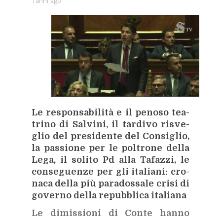
7anni ago
Le re­spon­sa­bi­li­tà e il pe­no­so tea­
tri­no di Sal­vi­ni, il tar­di­vo ri­sve­
glio del pre­si­den­te del Con­si­glio,
la pas­sio­ne per le pol­tro­ne del­la
Lega, il so­li­to Pd alla Ta­faz­zi, le
con­se­guen­ze per gli ita­lia­ni: cro­
na­ca del­la più pa­ra­dos­sa­le cri­si di
go­ver­no del­la re­pub­bli­ca ita­lia­na
Le di­mis­sio­ni di Con­te han­no