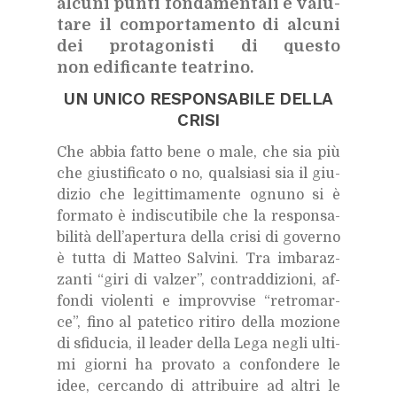
al­cu­ni pun­ti fon­da­men­ta­li e va­lu­
ta­re il com­por­ta­men­to di al­cu­ni
dei pro­ta­go­ni­sti di que­sto
non edi­fi­can­te tea­tri­no.
UN UNI­CO RE­SPON­SA­BI­LE DEL­LA
CRI­SI
Che ab­bia fat­to bene o male, che sia più
che giu­sti­fi­ca­to o no, qual­sia­si sia il giu­
di­zio che le­git­ti­ma­men­te ognu­no si è
for­ma­to è in­di­scu­ti­bi­le che la re­spon­sa­
bi­li­tà del­l’a­per­tu­ra del­la cri­si di go­ver­no
è tut­ta di Mat­teo Sal­vi­ni. Tra im­ba­raz­
zan­ti “giri di val­zer”, con­trad­di­zio­ni, af­
fon­di vio­len­ti e im­prov­vi­se “re­tro­mar­
ce”, fino al pa­te­ti­co ri­ti­ro del­la mo­zio­ne
di sfi­du­cia, il lea­der del­la Lega ne­gli ul­ti­
mi gior­ni ha pro­va­to a con­fon­de­re le
idee, cer­can­do di at­tri­bui­re ad al­tri le