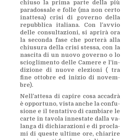
chiu­so la pri­ma par­te del­la più
pa­ra­dos­sa­le e fol­le (ma non cer­to
inat­te­sa) cri­si di go­ver­no del­la
re­pub­bli­ca ita­lia­na. Con l’av­vio
del­le con­sul­ta­zio­ni, si apri­rà ora
la se­con­da fase che por­te­rà alla
chiu­su­ra del­la cri­si stes­sa, con la
na­sci­ta di un nuo­vo go­ver­no o lo
scio­gli­men­to del­le Ca­me­re e l’in­
di­zio­ne di nuo­ve ele­zio­ni ( tra
fine ot­to­bre ed ini­zio di no­vem­
bre).
Nel­l’at­te­sa di ca­pi­re cosa ac­ca­drà
è op­por­tu­no, vi­sta an­che la con­fu­
sio­ne e il ten­ta­ti­vo di cam­bia­re le
car­te in ta­vo­la in­ne­sta­te dal­la va­
lan­ga di di­chia­ra­zio­ni e di pro­cla­
mi di que­ste ul­ti­me ore, chia­ri­re