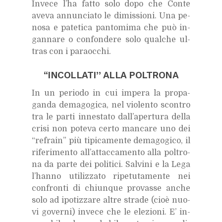
In­ve­ce l’ha fat­to solo dopo che Con­te
ave­va an­nun­cia­to le di­mis­sio­ni. Una pe­
no­sa e pa­te­ti­ca pan­to­mi­ma che può in­
gan­na­re o con­fon­de­re solo qual­che ul­
tras con i pa­ra­oc­chi.
“IN­COL­LA­TI” ALLA POL­TRO­NA
In un pe­rio­do in cui im­pe­ra la pro­pa­
gan­da de­ma­go­gi­ca, nel vio­len­to scon­tro
tra le par­ti in­ne­sta­to dal­l’a­per­tu­ra del­la
cri­si non po­te­va cer­to man­ca­re uno dei
“re­frain” più ti­pi­ca­men­te de­ma­go­gi­co, il
ri­fe­ri­men­to al­l’at­tac­ca­men­to alla pol­tro­
na da par­te dei po­li­ti­ci. Sal­vi­ni e la Lega
l’han­no uti­liz­za­to ri­pe­tu­ta­men­te nei
con­fron­ti di chiun­que pro­vas­se an­che
solo ad ipo­tiz­za­re al­tre stra­de (cioè nuo­
vi go­ver­ni) in­ve­ce che le ele­zio­ni. E’ in­