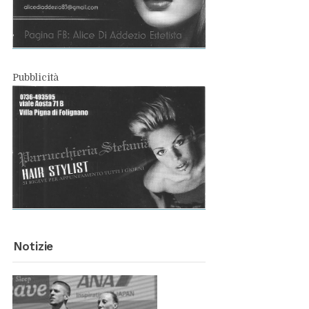
Pub­bli­ci­tà
No­ti­zie