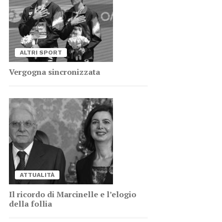
AL­TRI SPORT
Ver­go­gna sin­cro­niz­za­ta
AT­TUA­LI­TÀ
Il ri­cor­do di Mar­ci­nel­le e l’e­lo­gio
del­la fol­lia