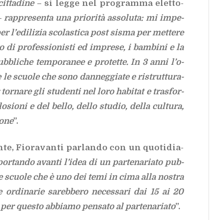
it­ta­di­ne
– si leg­ge nel pro­gram­ma elet­to­
 –
rap­pre­sen­ta una prio­ri­tà as­so­lu­ta: mi im­pe­
er l’e­di­li­zia sco­la­sti­ca post si­sma per met­te­re
to di pro­fes­sio­ni­sti ed im­pre­se, i bam­bi­ni e la
pub­bli­che tem­po­ra­nee e pro­tet­te. In 3 anni l’o­
te le scuo­le che sono dan­neg­gia­te e ri­strut­tu­ra­
tor­na­re gli stu­den­ti nel loro ha­bi­tat e tra­sfor­
sio­ni e del bel­lo, del­lo stu­dio, del­la cul­tu­ra,
o­ne
”.
te, Fio­ra­van­ti par­lan­do con un quo­ti­dia­
or­tan­do avan­ti l’i­dea di un par­te­na­ria­to pub­
el­le scuo­le che è uno dei temi in cima alla no­stra
or­di­na­rie sa­reb­be­ro ne­ces­sa­ri dai 15 ai 20
 per que­sto ab­bia­mo pen­sa­to al par­te­na­ria­to
”.