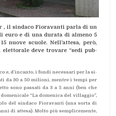
, il sin­da­co Fio­ra­van­ti par­la di un
 di euro e di una du­ra­ta di al­me­no 5
15 nuo­ve scuo­le. Nel­l’at­te­sa, però,
let­to­ra­le deve tro­va­re “sedi pub­
o e, d’in­can­to, i fon­di ne­ces­sa­ri per la si­
a­ti da 30 a 50 mi­lio­ni, men­tre i tem­pi per
get­to sono pas­sa­ti da 3 a 5 anni (ben che
 do­me­ni­ca­le “La do­me­ni­ca del vil­lag­gio”,
co­lo del sin­da­co Fio­ra­van­ti (una sor­ta di
 anni di at­te­sa). Mol­to più sem­pli­ce­men­te,