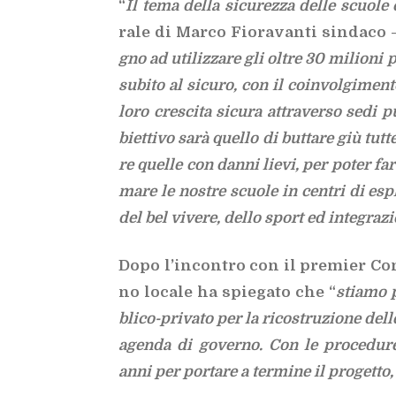
“
Il tema del­la si­cu­rez­za del­le scuo­le c
ra­le di Mar­co Fio­ra­van­ti sin­da­co
gno ad uti­liz­za­re gli ol­tre 30 mi­lio­ni p
su­bi­to al si­cu­ro, con il coin­vol­gi­men­
loro cre­sci­ta si­cu­ra at­tra­ver­so sedi 
biet­ti­vo sarà quel­lo di but­ta­re giù tut­
re quel­le con dan­ni lie­vi, per po­ter far 
ma­re le no­stre scuo­le in cen­tri di esplo­
del bel vi­ve­re, del­lo sport ed in­te­gra­zi
Dopo l’in­con­tro con il pre­mier Con­
no lo­ca­le ha spie­ga­to che “
stia­mo p
bli­co-pri­va­to per la ri­co­stru­zio­ne d
agen­da di go­ver­no. Con le pro­ce­du­re 
anni per por­ta­re a ter­mi­ne il pro­get­to,