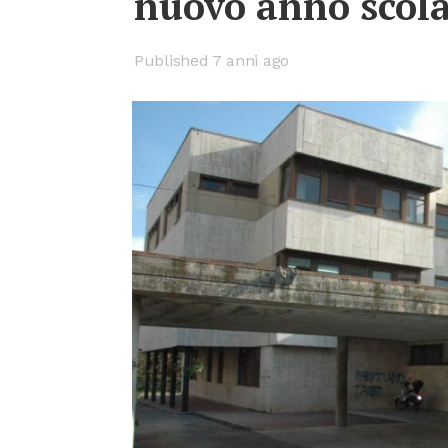
nuo­vo anno sco­la­
Published 7 anni ago