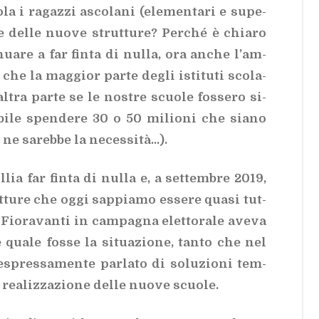
a i ra­gaz­zi asco­la­ni (ele­men­ta­ri e su­pe­
o­ne del­le nuo­ve strut­tu­re? Per­ché è chia­ro
ua­re a far fin­ta di nul­la, ora an­che l’am­
che la mag­gior par­te de­gli isti­tu­ti sco­la­
al­tra par­te se le no­stre scuo­le fos­se­ro si­
i­bi­le spen­de­re 30 o 50 mi­lio­ni che sia­no
e sa­reb­be la ne­ces­si­tà…).
ol­lia far fin­ta di nul­la e, a set­tem­bre 2019,
ut­tu­re che oggi sap­pia­mo es­se­re qua­si tut­
 Fio­ra­van­ti in cam­pa­gna elet­to­ra­le ave­va
qua­le fos­se la si­tua­zio­ne, tan­to che nel
spres­sa­men­te par­la­to di so­lu­zio­ni tem­
la rea­liz­za­zio­ne del­le nuo­ve scuo­le.