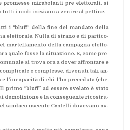
pro­mes­se mi­ra­bo­lan­ti pre elet­to­ra­li, si
tut­ti i nodi ini­zia­no a ve­ni­re al pet­ti­ne.
t­ti i “bluff” del­la fine del man­da­to del­la
 elet­to­ra­le. Nul­la di stra­no e di par­ti­co­
el mar­tel­la­men­to del­la cam­pa­gna elet­to­
­ra qua­le fos­se la si­tua­zio­ne. E, come pre­
o­mu­na­le si tro­va ora a do­ver af­fron­ta­re e
e com­pli­ca­te e com­ples­se, di­ve­nu­ti tali an­
a e l’in­ca­pa­ci­tà di chi l’ha pre­ce­du­ta (che,
l pri­mo “bluff” ad es­se­re sve­la­to è sta­to
ui de­mo­li­zio­ne e la con­se­guen­te ri­co­stru­
el sin­da­co uscen­te Ca­stel­li do­ve­va­no av­