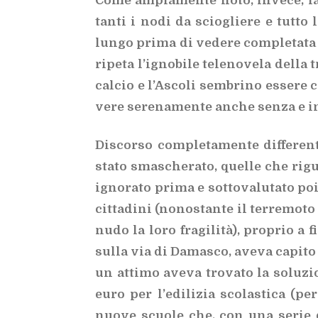
Come am­pia­men­te noto, in­ve­ce, la
tan­ti i nodi da scio­glie­re e tut­to l
lun­go pri­ma di ve­de­re com­ple­ta­
ri­pe­ta l’i­gno­bi­le te­le­no­ve­la del
cal­cio e l’A­sco­li sem­bri­no es­se­re 
ve­re se­re­na­men­te an­che sen­za e i
Di­scor­so com­ple­ta­men­te dif­fe­ren
sta­to sma­sche­ra­to, quel­le che ri­
igno­ra­to pri­ma e sot­to­va­lu­ta­to poi
cit­ta­di­ni (no­no­stan­te il ter­re­mo­
nudo la loro fra­gi­li­tà), pro­prio a fi
sul­la via di Da­ma­sco, ave­va ca­pi­t
un at­ti­mo ave­va tro­va­to la so­lu­zi
euro per l’e­di­li­zia sco­la­sti­ca (pe
nuo­ve scuo­le che, con una se­rie di 