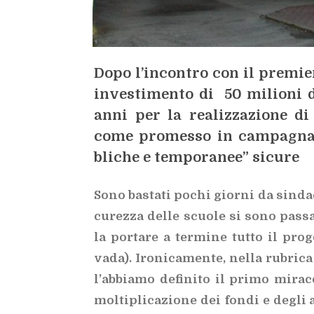
Dopo l’in­con­tro con il pre­mier 
in­ve­sti­men­to di 50 mi­lio­ni
anni per la rea­liz­za­zio­ne di 
come pro­mes­so in cam­pa­gna e
bli­che e tem­po­ra­nee” si­cu­re
Sono ba­sta­ti po­chi gior­ni da sin­da­c
cu­rez­za del­le scuo­le si sono pas­s
la por­ta­re a
ter­mi­ne tut­to il pro­
vada). Iro­ni­ca­men­te, nel­la ru­bri­ca
l’ab­bia­mo de­fi­ni­to il pri­mo mi­ra­
mol­ti­pli­ca­zio­ne dei fon­di e de­gli