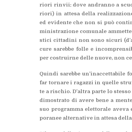
rio­ri rin­vii: dove an­dran­no a scuo­l
rio­ri) in at­te­sa del­la rea­liz­za­zi
ed evi­den­te che non si può con­ti­n
mi­ni­stra­zio­ne co­mu­na­le am­met­te 
sti­ci cit­ta­di­ni non sono si­cu­ri (d’
cu­re sa­reb­be fol­le e in­com­pren­s
per co­struir­ne del­le nuo­ve, non ce n
Quin­di sa­reb­be un’i­nac­cet­ta­bi­le f
far tor­na­re i ra­gaz­zi in quel­le str
te a ri­schio. D’al­tra par­te lo stes­so
di­mo­stra­to di ave­re bene a men­te 
suo pro­gram­ma elet­to­ra­le ave­va e
po­ra­nee al­ter­na­ti­ve in at­te­sa del­