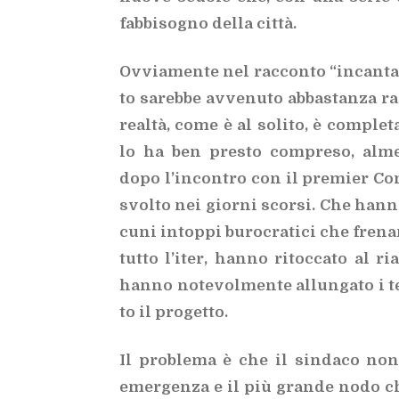
fab­bi­so­gno del­la cit­tà.
Ov­via­men­te nel rac­con­to “in­can­ta­t
to sa­reb­be av­ve­nu­to ab­ba­stan­za ra
real­tà, come è al so­li­to, è com­ple­ta
lo ha ben pre­sto com­pre­so, al­me­n
dopo l’in­con­tro con il pre­mier Con­
svol­to nei gior­ni scor­si. Che han­no so
cu­ni in­top­pi bu­ro­cra­ti­ci che fre­n
tut­to l’i­ter, han­no ri­toc­ca­to al ri
han­no no­te­vol­men­te al­lun­ga­to i t
to il pro­get­to.
Il pro­ble­ma è che il sin­da­co non
emer­gen­za e il più gran­de nodo che c