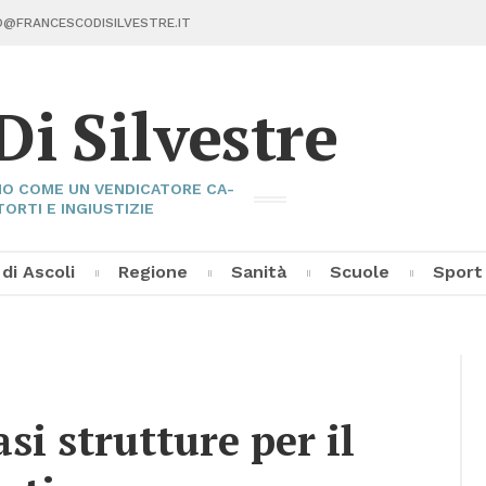
@FRAN­CE­SCO­DI­SIL­VE­STRE.IT
Di Sil­ve­stre
I­NO COME UN VEN­DI­CA­TO­RE CA­
TOR­TI E IN­GIU­STI­ZIE
 di Asco­li
Re­gio­ne
Sa­ni­tà
Scuo­le
Sport
Fran­ce­sco Di Sil­ve­stre
Asco­li C
Pal­la­vo­
Al­tri Sp
­si strut­tu­re per il