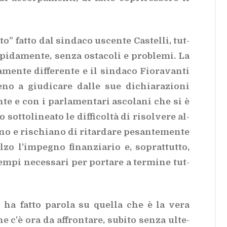
o” fat­to dal sin­da­co uscen­te Ca­stel­li, tut­
­pi­da­men­te, sen­za osta­co­li e pro­ble­mi. La
­men­te dif­fe­ren­te e il sin­da­co Fio­ra­van­ti
o a giu­di­ca­re dal­le sue di­chia­ra­zio­ni
te e con i par­la­men­ta­ri asco­la­ni che si è
t­to­li­nea­to le dif­fi­col­tà di ri­sol­ve­re al­
a­no e ri­schia­no di ri­tar­da­re pe­san­te­men­te
al­zo l’im­pe­gno fi­nan­zia­rio e, so­prat­tut­to,
em­pi ne­ces­sa­ri per por­ta­re a ter­mi­ne tut­
 ha fat­to pa­ro­la su quel­la che è la vera
’è ora da af­fron­ta­re, su­bi­to sen­za ul­te­