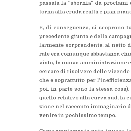
pas­sa­ta la “sbor­nia” da pro­cla­mi e 
tor­na alla cru­da real­tà e pian pia­no 
E, di con­se­guen­za, si sco­pro­no tu
pre­ce­den­te giun­ta e del­la cam­pa­gna
lar­men­te sor­pren­den­te, al net­to d
ra­le era co­mun­que ab­ba­stan­za chia
vi­sto, la nuo­va am­mi­ni­stra­zio­ne c
cer­ca­re di ri­sol­ve­re del­le vi­cen­d
che e so­prat­tut­to per l’i­nef­fi­cien­z
poi, in par­te sono la stes­sa cosa). I
quel­lo re­la­ti­vo alla cur­va sud, la c
zio­ne nel rac­con­to im­ma­gi­na­rio d
ve­ni­re in po­chis­si­mo tem­po.