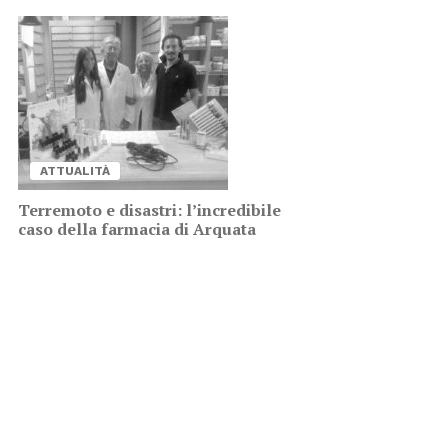
AT­TUA­LI­TÀ
Ter­re­mo­to e di­sa­stri: l’in­cre­di­bi­le
caso del­la far­ma­cia di Ar­qua­ta