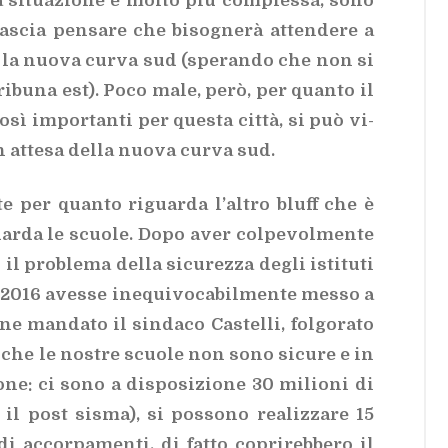
 si­tua­zio­ne è mol­to più com­ples­sa, sono
a­scia pen­sa­re che bi­so­gne­rà at­ten­de­re a
ta la nuo­va cur­va sud (spe­ran­do che non si
­la tri­bu­na est). Poco male, però, per quan­to il
così im­por­tan­ti per que­sta cit­tà, si può vi­
n at­te­sa del­la nuo­va cur­va sud.
­te per quan­to ri­guar­da l’al­tro bluff che è
guar­da le scuo­le. Dopo aver col­pe­vol­men­te
 il pro­ble­ma del­la si­cu­rez­za de­gli isti­tu­ti
to 2016 aves­se ine­qui­vo­ca­bil­men­te mes­so a
ne man­da­to il sin­da­co Ca­stel­li, fol­go­ra­to
o che le no­stre scuo­le non sono si­cu­re e in
o­ne: ci sono a di­spo­si­zio­ne 30 mi­lio­ni di
r il post si­sma), si pos­so­no rea­liz­za­re 15
ac­cor­pa­men­ti, di fat­to co­pri­reb­be­ro il