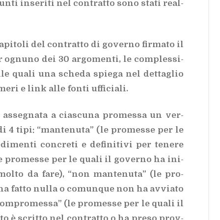
un­ti in­se­ri­ti nel con­trat­to sono sta­ti real­
ca­pi­to­li del con­trat­to di go­ver­no fir­ma­to il
r ognu­no dei 30 ar­go­men­ti, le com­ples­si­
­le qua­li una sche­da spie­ga nel det­ta­glio
ri e link alle fon­ti uf­fi­cia­li.
e as­se­gna­ta a cia­scu­na pro­mes­sa un ver­
di 4 tipi: “man­te­nu­ta” (le pro­mes­se per le
­men­ti con­cre­ti e de­fi­ni­ti­vi per te­ne­re
le pro­mes­se per le qua­li il go­ver­no ha ini­
mol­to da fare), “non man­te­nu­ta” (le pro­
ha fat­to nul­la o co­mun­que non ha av­via­to
com­pro­mes­sa” (le pro­mes­se per le qua­li il
­to è scrit­to nel con­trat­to o ha pre­so prov­