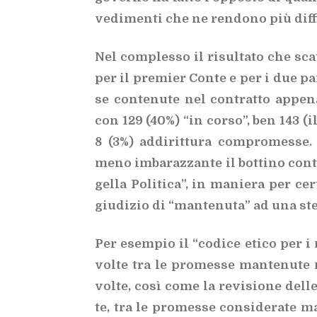
ve­di­men­ti che ne ren­do­no più dif­fi­c
Nel com­ples­so il ri­sul­ta­to che sca­
per il pre­mier Con­te e per i due par­
se con­te­nu­te nel con­trat­to ap­pe­n
con 129 (40%) “in cor­so”, ben 143 (il
8 (3%) ad­di­rit­tu­ra com­pro­mes­se.
meno im­ba­raz­zan­te il bot­ti­no con­tr
gel­la Po­li­ti­ca”, in ma­nie­ra per cer­
giu­di­zio di “man­te­nu­ta” ad una stes
Per esem­pio il “co­di­ce eti­co per 
vol­te tra le pro­mes­se man­te­nu­te m
vol­te, così come la re­vi­sio­ne del­le
te, tra le pro­mes­se con­si­de­ra­te m