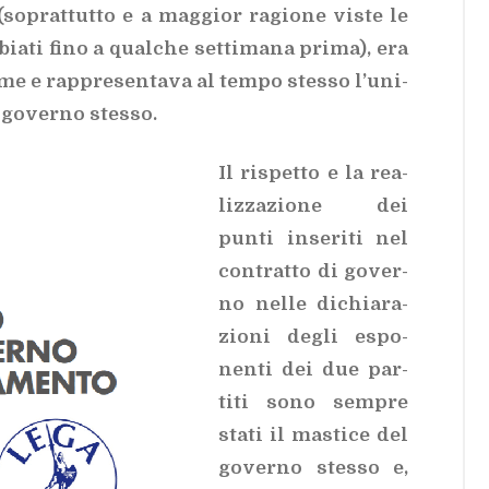
 (so­prat­tut­to e a mag­gior ra­gio­ne vi­ste le
bia­ti fino a qual­che set­ti­ma­na pri­ma), era
e­me e rap­pre­sen­ta­va al tem­po stes­so l’u­ni­
 go­ver­no stes­so.
Il ri­spet­to e la rea­
liz­za­zio­ne dei
pun­ti in­se­ri­ti nel
con­trat­to di go­ver­
no nel­le di­chia­ra­
zio­ni de­gli espo­
nen­ti dei due par­
ti­ti sono sem­pre
sta­ti il ma­sti­ce del
go­ver­no stes­so e,