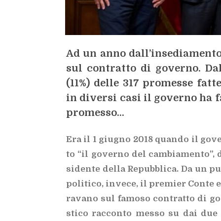
Ad un anno dal­l’in­se­dia­men­to,
sul con­trat­to di go­ver­no. D
(11%) del­le 317 pro­mes­se fat­t
in di­ver­si casi il go­ver­no ha f
pro­mes­so…
Era il 1 giu­gno 2018 quan­do il go­ver
to “il go­ver­no del cam­bia­men­to”, 
si­den­te del­la
Re­pub­bli­ca. Da un pun
po­li­ti­co, in­ve­ce, il pre­mier Con­te
ra­va­no sul fa­mo­so con­trat­to di go
sti­co rac­con­to mes­so su dai due ri­