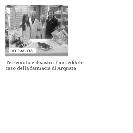
AT­TUA­LI­TÀ
Ter­re­mo­to e di­sa­stri: l’in­cre­di­bi­le
caso del­la far­ma­cia di Ar­qua­ta