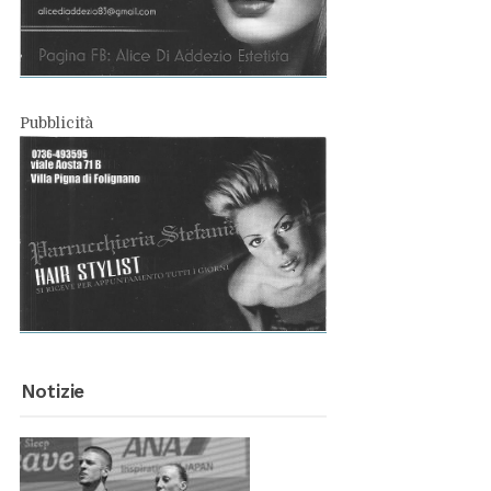
Pub­bli­ci­tà
No­ti­zie