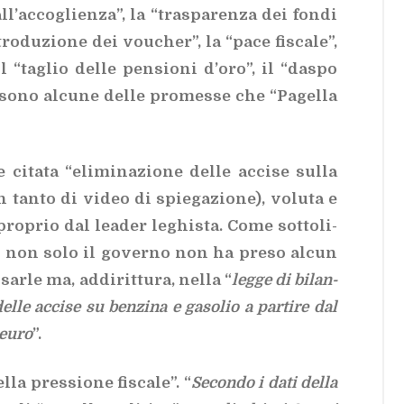
ve al­l’ac­co­glien­za”, la “tra­spa­ren­za dei fon­di
n­tro­du­zio­ne dei vou­cher”, la “pace fi­sca­le”,
, il “ta­glio del­le pen­sio­ni d’o­ro”, il “da­spo
­ve sono al­cu­ne del­le pro­mes­se che “Pa­gel­la
ci­ta­ta “eli­mi­na­zio­ne del­le ac­ci­se sul­la
 tan­to di vi­deo di spie­ga­zio­ne), vo­lu­ta e
 pro­prio dal lea­der le­ghi­sta. Come sot­to­li­
ca” non solo il go­ver­no non ha pre­so al­cun
r­le ma, ad­di­rit­tu­ra, nel­la “
leg­ge di bi­lan­
­le ac­ci­se su ben­zi­na e ga­so­lio a par­ti­re dal
 euro
”.
­la pres­sio­ne fi­sca­le”. “
Se­con­do i dati del­la