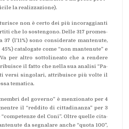
i­le la rea­liz­za­zio­ne).
tu­ri­sce non è cer­to dei più in­co­rag­gian­ti
ti­ti che lo so­sten­go­no. Del­le 317 pro­mes­
a 37 (l’11%) sono con­si­de­ra­te man­te­nu­te,
 45%) ca­ta­lo­ga­te come “non man­te­nu­te” e
 Va per al­tro sot­to­li­nea­to che a ren­de­re
i­bui­sce il fat­to che nel­la sua ana­li­si “Pa­
ti ver­si sin­go­la­ri, at­tri­bui­sce più vol­te il
­sa te­ma­ti­ca.
i mem­bri del go­ver­no” è men­zio­na­to per 4
en­tre il “red­di­to di cit­ta­di­nan­za” per 3
 “com­pe­ten­ze del Coni”. Ol­tre quel­le ci­ta­
an­te­nu­te da se­gna­la­re an­che “quo­ta 100”,