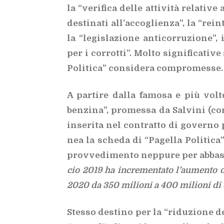
la “ve­ri­fi­ca del­le at­ti­vi­tà re­la­ti­
de­sti­na­ti al­l’ac­co­glien­za”, la “rei
la “le­gi­sla­zio­ne an­ti­cor­ru­zio­ne”
per i cor­rot­ti”. Mol­to si­gni­fi­ca­ti
Po­li­ti­ca” con­si­de­ra com­pro­mes­se.
A par­ti­re dal­la fa­mo­sa e più vol­te 
ben­zi­na”, pro­mes­sa da Sal­vi­ni (con
in­se­ri­ta nel con­trat­to di go­ver­no
nea la sche­da di “Pa­gel­la Po­li­ti­
prov­ve­di­men­to nep­pu­re per ab­bas­sa
cio 2019 ha in­cre­men­ta­to l’au­men­to del
2020 da 350 mi­lio­ni a 400 mi­lio­ni di
Stes­so de­sti­no per la “ri­du­zio­ne del