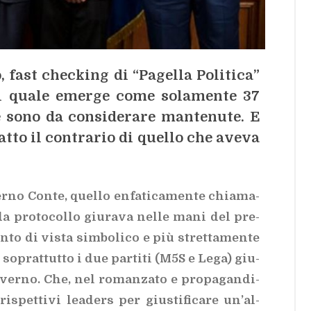
 fast chec­king di “Pa­gel­la Po­li­ti­ca”
al qua­le emer­ge come so­la­men­te 37
e sono da con­si­de­ra­re man­te­nu­te. E
at­to il con­tra­rio di quel­lo che ave­va
­no Con­te, quel­lo en­fa­ti­ca­men­te chia­ma­
da pro­to­col­lo giu­ra­va nel­le mani del pre­
­to di vi­sta sim­bo­li­co e più stret­ta­men­te
 e so­prat­tut­to i due par­ti­ti (M5S e Lega) giu­
­ver­no. Che, nel ro­man­za­to e pro­pa­gan­di­
spet­ti­vi lea­ders per giu­sti­fi­ca­re un’al­