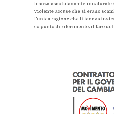
lean­za as­so­lu­ta­men­te in­na­tu­ra­le
vio­len­te ac­cu­se che si era­no scam­
l’u­ni­ca ra­gio­ne che li te­ne­va in­si
co pun­to di ri­fe­ri­men­to, il faro del