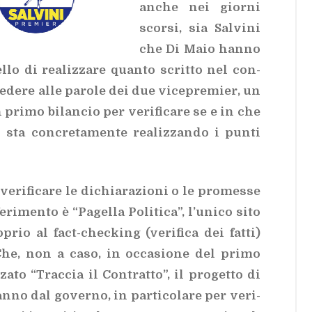
an­che nei gior­ni
scor­si, sia Sal­vi­ni
che Di Maio han­no
l­lo di rea­liz­za­re quan­to scrit­to nel con­
cre­de­re alle pa­ro­le dei due vi­ce­pre­mier, un
i­mo bi­lan­cio per ve­ri­fi­ca­re se e in che
­vo sta con­cre­ta­men­te rea­liz­zan­do i pun­ti
e­ri­fi­ca­re le di­chia­ra­zio­ni o le pro­mes­se
e­ri­men­to è “Pa­gel­la Po­li­ti­ca”, l’u­ni­co sito
o­prio al fact-chec­king (ve­ri­fi­ca dei fat­ti)
ci. Che, non a caso, in oc­ca­sio­ne del pri­mo
­za­to
“Trac­cia il Con­trat­to”,
il pro­get­to di
anno dal go­ver­no, in par­ti­co­la­re per ve­ri­