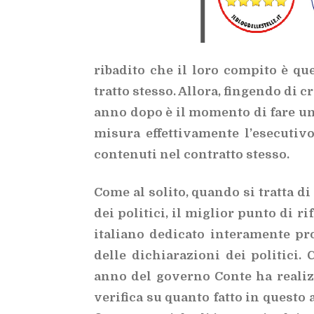
ri­ba­di­to che il loro com­pi­to è que
trat­to stes­so. Al­lo­ra, fin­gen­do di 
anno dopo è il mo­men­to di fare un pr
mi­su­ra ef­fet­ti­va­men­te l’e­se­cu­ti
con­te­nu­ti nel con­trat­to stes­so.
Come al so­li­to, quan­do si trat­ta di v
dei po­li­ti­ci, il mi­glior pun­to di ri­f
ita­lia­no de­di­ca­to in­te­ra­men­te pr
del­le di­chia­ra­zio­ni dei po­li­ti­
anno del go­ver­no Con­te ha rea­liz
ve­ri­fi­ca su quan­to fat­to in que­sto 