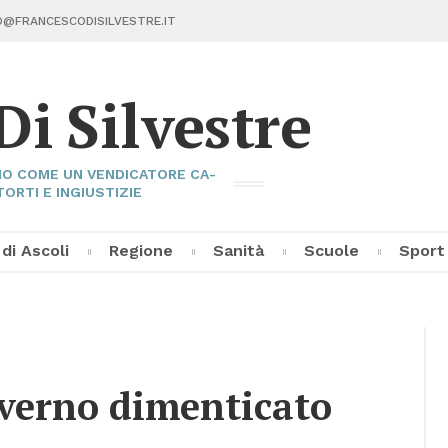
@FRAN­CE­SCO­DI­SIL­VE­STRE.IT
Di Sil­ve­stre
I­NO COME UN VEN­DI­CA­TO­RE CA­
TOR­TI E IN­GIU­STI­ZIE
 di Asco­li
Re­gio­ne
Sa­ni­tà
Scuo­le
Sport
Fran­ce­sco Di Sil­ve­stre
Asco­li C
Pal­la­vo­
Al­tri Sp
­ver­no di­men­ti­ca­to