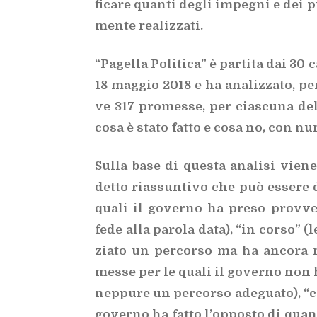
fi­ca­re quan­ti de­gli im­pe­gni e dei p
men­te rea­liz­za­ti.
“Pa­gel­la Po­li­ti­ca” è par­ti­ta dai 30 
18 mag­gio 2018 e ha ana­liz­za­to, pe
ve 317 pro­mes­se, per cia­scu­na del
cosa è sta­to fat­to e cosa no, con nu­me­
Sul­la base di que­sta ana­li­si vie­n
det­to rias­sun­ti­vo che può es­se­re 
qua­li il go­ver­no ha pre­so prov­ve­di
fede alla pa­ro­la data), “in cor­so” (
zia­to un per­cor­so ma ha an­co­ra 
mes­se per le qua­li il go­ver­no non 
nep­pu­re un per­cor­so ade­gua­to), “
go­ver­no ha fat­to l’op­po­sto di quan