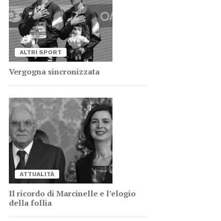
AL­TRI SPORT
Ver­go­gna sin­cro­niz­za­ta
AT­TUA­LI­TÀ
Il ri­cor­do di Mar­ci­nel­le e l’e­lo­gio
del­la fol­lia