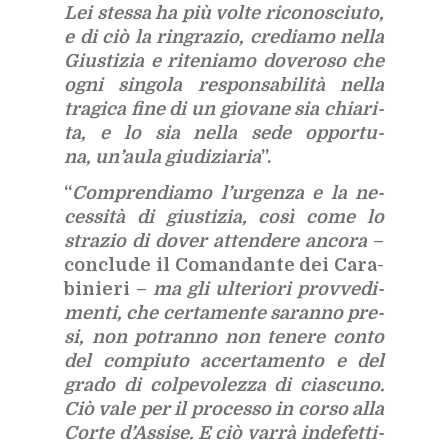
Lei stes­sa ha più vol­te ri­co­no­sciu­to,
e di ciò la rin­gra­zio, cre­dia­mo nel­la
Giu­sti­zia e ri­te­nia­mo do­ve­ro­so che
ogni sin­go­la re­spon­sa­bi­li­tà nel­la
tra­gi­ca fine di un gio­va­ne sia chia­ri­
ta, e lo sia nel­la sede op­por­tu­
na, un’au­la giu­di­zia­ria
”.
“
Com­pren­dia­mo l’ur­gen­za e la ne­
ces­si­tà di giu­sti­zia, così come lo
stra­zio di do­ver at­ten­de­re an­co­ra
–
con­clu­de il Co­man­dan­te dei Ca­ra­
bi­nie­ri –
ma gli ul­te­rio­ri prov­ve­di­
men­ti, che cer­ta­men­te sa­ran­no pre­
si, non po­tran­no non te­ne­re con­to
del com­piu­to ac­cer­ta­men­to e del
gra­do di col­pe­vo­lez­za di cia­scu­no.
Ciò vale per il pro­ces­so in cor­so alla
Cor­te d’As­si­se. E ciò var­rà in­de­fet­ti­