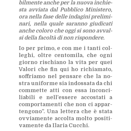
bil­men­te an­che per la nuo­va in­chie­
sta av­via­ta dal Pub­bli­co Mi­ni­ste­ro,
ora nel­la fase del­le in­da­gi­ni pre­li­mi­
na­ri, nel­la qua­le sa­ran­no giu­di­ca­ti
an­che co­lo­ro che oggi si sono av­val­
si del­la fa­col­tà di non ri­spon­de­re.
Io per pri­mo, e con me i tan­ti col­
le­ghi, ol­tre cen­to­mi­la, che ogni
gior­no ri­schia­no la vita per quei
Va­lo­ri che fin qui ho ri­chia­ma­to,
sof­fria­mo nel pen­sa­re che la no­
stra uni­for­me sia in­dos­sa­ta da chi
com­met­te atti con essa in­con­ci­
lia­bi­li e nel­l’es­se­re ac­co­sta­ti a
com­por­ta­men­ti che non ci ap­par­
ten­go­no”. Una let­te­ra che è sta­ta
ov­via­men­te ac­col­ta mol­to po­si­ti­
va­men­te da Ila­ria Cuc­chi.