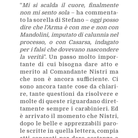
“
Mi si scal­da il cuo­re, fi­nal­men­te
non mi sen­to sola
– ha com­men­ta­
to la so­rel­la di Ste­fa­no –
oggi pos­so
dire che l’Ar­ma è con me e non con
Man­do­li­ni, im­pu­ta­to di ca­lun­nia nel
pro­ces­so, o con Ca­sar­sa, in­da­ga­to
per i fal­si che do­ve­va­no na­scon­de­re
la ve­ri­tà
”. Un pas­so mol­to im­por­
tan­te di cui bi­so­gna dare atto e
me­ri­to al Co­man­dan­te Ni­stri ma
che non è an­co­ra suf­fi­cien­te. Ci
sono an­co­ra tan­te cose da chia­ri­
re, tan­te que­stio­ni da ri­sol­ve­re e
mol­te di que­ste ri­guar­da­no di­ret­
ta­men­te sem­pre i ca­ra­bi­nie­ri. Ed
è ar­ri­va­to il mo­men­to che Ni­stri,
dopo le bel­le e ap­prez­za­bi­li pa­ro­
le scrit­te in quel­la let­te­ra, com­pia