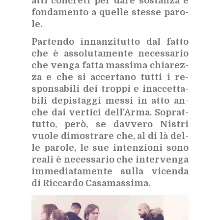
atti con­cre­ti per dare so­stan­za e
fon­da­men­to a quel­le stes­se pa­ro­
le.
Par­ten­do in­nan­zi­tut­to dal fat­to
che è as­so­lu­ta­men­te ne­ces­sa­rio
che ven­ga fat­ta mas­si­ma chia­rez­
za e che si ac­cer­ta­no tut­ti i re­
spon­sa­bi­li dei trop­pi e inac­cet­ta­
bi­li de­pi­stag­gi mes­si in atto an­
che dai ver­ti­ci del­l’Ar­ma. So­prat­
tut­to, però, se dav­ve­ro Ni­stri
vuo­le di­mo­stra­re che, al di là del­
le pa­ro­le, le sue in­ten­zio­ni sono
rea­li è ne­ces­sa­rio che in­ter­ven­ga
im­me­dia­ta­men­te sul­la vi­cen­da
di Ric­car­do Ca­sa­mas­si­ma.