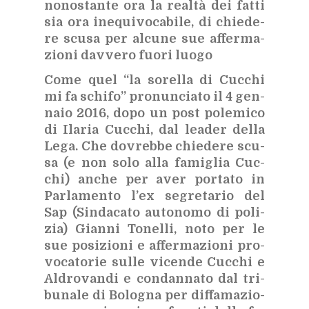
no­no­stan­te ora la real­tà dei fat­ti
sia ora ine­qui­vo­ca­bi­le, di chie­de­
re scu­sa per al­cu­ne sue af­fer­ma­
zio­ni dav­ve­ro fuo­ri luo­go
Come quel “la so­rel­la di Cuc­chi
mi fa schi­fo” pro­nun­cia­to il 4 gen­
na­io 2016, dopo un post po­le­mi­co
di Ila­ria Cuc­chi, dal lea­der del­la
Lega. Che do­vreb­be chie­de­re scu­
sa (e non solo alla fa­mi­glia Cuc­
chi) an­che per aver por­ta­to in
Par­la­men­to l’ex se­gre­ta­rio del
Sap (Sin­da­ca­to au­to­no­mo di po­li­
zia) Gian­ni To­nel­li, noto per le
sue po­si­zio­ni e af­fer­ma­zio­ni pro­
vo­ca­to­rie sul­le vi­cen­de Cuc­chi e
Al­dro­van­di e con­dan­na­to dal tri­
bu­na­le di Bo­lo­gna per dif­fa­ma­zio­