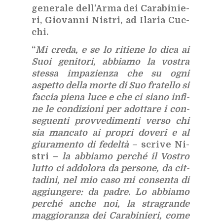
ge­ne­ra­le del­l’Ar­ma dei Ca­ra­bi­nie­
ri, Gio­van­ni Ni­stri, ad Ila­ria Cuc­
chi.
“
Mi cre­da, e se lo ri­tie­ne lo dica ai
Suoi ge­ni­to­ri, ab­bia­mo la vo­stra
stes­sa im­pa­zien­za che su ogni
aspet­to del­la mor­te di Suo fra­tel­lo si
fac­cia pie­na luce e che ci sia­no in­fi­
ne le con­di­zio­ni per adot­ta­re i con­
se­guen­ti prov­ve­di­men­ti ver­so chi
sia man­ca­to ai pro­pri do­ve­ri e al
giu­ra­men­to di fe­del­tà
– scri­ve Ni­
stri –
la ab­bia­mo per­ché il Vo­stro
lut­to ci ad­do­lo­ra da per­so­ne, da cit­
ta­di­ni, nel mio caso mi con­sen­ta di
ag­giun­ge­re: da pa­dre. Lo ab­bia­mo
per­ché an­che noi, la stra­gran­de
mag­gio­ran­za dei Ca­ra­bi­nie­ri, come