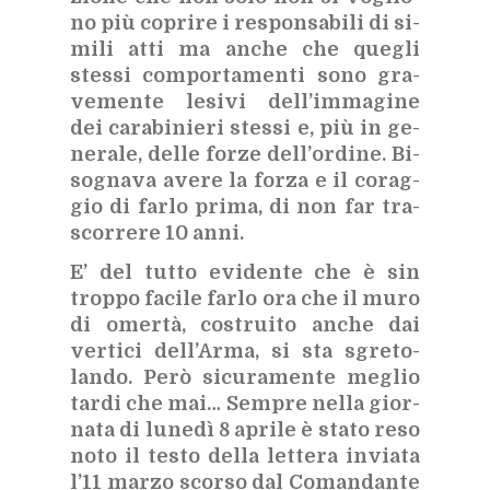
no più co­pri­re i re­spon­sa­bi­li di si­
mi­li atti ma an­che che que­gli
stes­si com­por­ta­men­ti sono gra­
ve­men­te le­si­vi del­l’im­ma­gi­ne
dei ca­ra­bi­nie­ri stes­si e, più in ge­
ne­ra­le, del­le for­ze del­l’or­di­ne. Bi­
so­gna­va ave­re la for­za e il co­rag­
gio di far­lo pri­ma, di non far tra­
scor­re­re 10 anni.
E’ del tut­to evi­den­te che è sin
trop­po fa­ci­le far­lo ora che il muro
di omer­tà, co­strui­to an­che dai
ver­ti­ci del­l’Ar­ma, si sta sgre­to­
lan­do. Però si­cu­ra­men­te me­glio
tar­di che mai… Sem­pre nel­la gior­
na­ta di lu­ne­dì 8 apri­le è sta­to reso
noto il te­sto del­la let­te­ra in­via­ta
l’11 mar­zo scor­so dal Co­man­dan­te