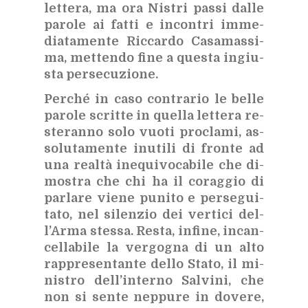
let­te­ra, ma ora Ni­stri pas­si dal­le
pa­ro­le ai fat­ti e in­con­tri im­me­
dia­ta­men­te Ric­car­do Ca­sa­mas­si­
ma, met­ten­do fine a que­sta in­giu­
sta per­se­cu­zio­ne.
Per­ché in caso con­tra­rio le bel­le
pa­ro­le scrit­te in quel­la let­te­ra re­
ste­ran­no solo vuo­ti pro­cla­mi, as­
so­lu­ta­men­te inu­ti­li di fron­te ad
una real­tà ine­qui­vo­ca­bi­le che di­
mo­stra che chi ha il co­rag­gio di
par­la­re vie­ne pu­ni­to e per­se­gui­
ta­to, nel si­len­zio dei ver­ti­ci del­
l’Ar­ma stes­sa. Re­sta, in­fi­ne, in­can­
cel­la­bi­le la ver­go­gna di un alto
rap­pre­sen­tan­te del­lo Sta­to, il mi­
ni­stro del­l’in­ter­no Sal­vi­ni, che
non si sen­te nep­pu­re in do­ve­re,