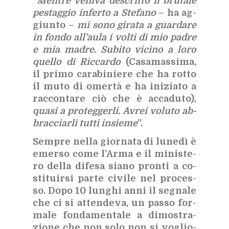
“
Men­tre ve­ni­va de­scrit­to il bru­ta­le
pe­stag­gio in­fer­to a Ste­fa­no
– ha ag­
giun­to –
mi sono gi­ra­ta a guar­da­re
in fon­do al­l’au­la i vol­ti di mio pa­dre
e mia ma­dre. Su­bi­to vi­ci­no a loro
quel­lo di Ric­car­do
(Ca­sa­mas­si­ma,
il pri­mo ca­ra­bi­nie­re che ha rot­to
il muto di omer­tà e ha ini­zia­to a
rac­con­ta­re ciò che è ac­ca­du­to),
qua­si a pro­teg­ger­li. Avrei vo­lu­to ab­
brac­ciar­li tut­ti in­sie­me
”.
Sem­pre nel­la gior­na­ta di lu­ne­dì è
emer­so come l’Ar­ma e il mi­ni­ste­
ro del­la di­fe­sa sia­no pron­ti a co­
sti­tuir­si par­te ci­vi­le nel pro­ces­
so. Dopo 10 lun­ghi anni il se­gna­le
che ci si at­ten­de­va, un pas­so for­
ma­le fon­da­men­ta­le a di­mo­stra­
zio­ne che non solo non si vo­glio­