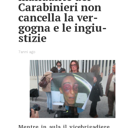
Ca­ra­bi­nie­ri non
can­cel­la la ver­
go­gna e le in­giu­
sti­zie
7anni ago
Men­tre in aula il vi­ce­bri­ga­die­re