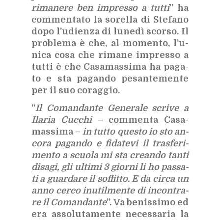
ri­ma­ne­re ben im­pres­so a tut­ti
” ha
com­men­ta­to la so­rel­la di Ste­fa­no
dopo l’u­dien­za di lu­ne­dì scor­so. Il
pro­ble­ma è che, al mo­men­to, l’u­
ni­ca cosa che ri­ma­ne im­pres­so a
tut­ti è che Ca­sa­mas­si­ma ha pa­ga­
to e sta pa­gan­do pe­san­te­men­te
per il suo co­rag­gio.
“
Il Co­man­dan­te Ge­ne­ra­le scri­ve a
Ila­ria Cuc­chi
– com­men­ta Ca­sa­
mas­si­ma –
in tut­to que­sto io sto an­
co­ra pa­gan­do e fi­da­te­vi il tra­sfe­ri­
men­to a scuo­la mi sta crean­do tan­ti
di­sa­gi, gli ul­ti­mi 3 gior­ni li ho pas­sa­
ti a guar­da­re il sof­fit­to. E da cir­ca un
anno cer­co inu­til­men­te di in­con­tra­
re il Co­man­dan­te
”. Va be­nis­si­mo ed
era as­so­lu­ta­men­te ne­ces­sa­ria la