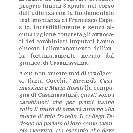
pro­prio lu­ne­dì 8 apri­le, nel cor­so
del­l’u­dien­za con la fon­da­men­ta­le
te­sti­mo­nian­za di Fran­ce­sco Espo­
si­to. In­cre­di­bil­men­te e sen­za al­
cu­na ra­gio­ne con­cre­ta gli av­vo­ca­
ti dei ca­ra­bi­nie­ri im­pu­ta­ti han­no
chie­sto l’al­lon­ta­na­men­to dal­l’au­
la, for­tu­na­ta­men­te ne­ga­to dal
giu­di­ce, di Ca­sa­mas­si­ma.
A cui non smet­te mai di ri­vol­ger­
si Ila­ria Cuc­chi. “
Ric­car­do Ca­sa­
mas­si­ma e Ma­ria Ro­sa­ti
(la com­pa­
gna di Ca­sa­mas­si­ma),
que­sti sono i
ca­ra­bi­nie­ri che per pri­mi han­no
rot­to il muro di omer­tà at­tor­no alla
mor­te di mio fra­tel­lo. Il col­le­ga Te­
de­sco ha par­la­to di loro come esem­
pio ri­ce­vu­to. Un esem­pio che deve