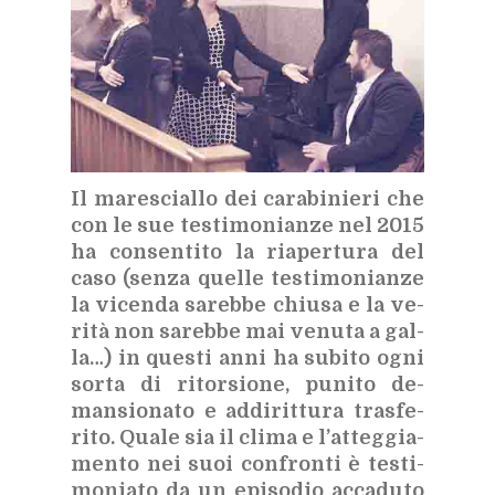
Il ma­re­scial­lo dei ca­ra­bi­nie­ri che
con le sue te­sti­mo­nian­ze nel 2015
ha con­sen­ti­to la ria­per­tu­ra del
caso (sen­za quel­le te­sti­mo­nian­ze
la vi­cen­da sa­reb­be chiu­sa e la ve­
ri­tà non sa­reb­be mai ve­nu­ta a gal­
la…) in que­sti anni ha su­bi­to ogni
sor­ta di ri­tor­sio­ne, pu­ni­to de­
man­sio­na­to e ad­di­rit­tu­ra tra­sfe­
ri­to. Qua­le sia il cli­ma e l’at­teg­gia­
men­to nei suoi con­fron­ti è te­sti­
mo­nia­to da un epi­so­dio ac­ca­du­to