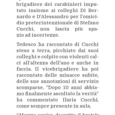
bri­ga­die­re dei ca­ra­bi­nie­ri im­pu­
ta­to in­sie­me ai col­le­ghi Di Ber­
nar­do e D’A­les­san­dro per l’o­mi­ci­
dio pre­te­rin­ten­zio­na­le di Ste­fa­no
Cuc­chi, non la­scia più spa­
zio ad in­cer­tez­ze.
Te­de­sco ha rac­con­ta­to di Cuc­chi
ste­so a ter­ra, pic­chia­to dai suoi
col­le­ghi e col­pi­to con vio­len­ti cal­
ci al­l’al­tez­za del­l’a­no e an­che in
fac­cia. Il vi­ce­bri­ga­die­re ha poi
rac­con­ta­to del­le mi­nac­ce su­bi­te,
del­le sue an­no­ta­zio­ni di ser­vi­zio
scom­par­se. “Dopo 10 anni ab­bia­
mo fi­nal­men­te ascol­ta­to la ve­ri­tà”
ha com­men­ta­to Ila­ria Cuc­chi,
come sem­pre pre­sen­te in aula.