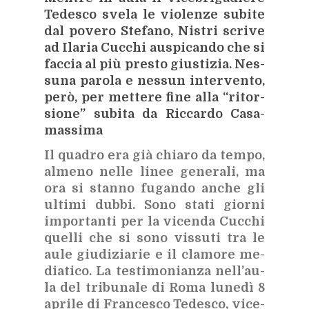
Te­de­sco sve­la le vio­len­ze su­bi­te
dal po­ve­ro Ste­fa­no, Ni­stri scri­ve
ad Ila­ria Cuc­chi au­spi­can­do che si
fac­cia al più pre­sto giu­sti­zia. Nes­
su­na pa­ro­la e nes­sun in­ter­ven­to,
però, per met­te­re fine alla “ri­tor­
sio­ne” su­bi­ta da Ric­car­do Ca­sa­
mas­si­ma
Il qua­dro era già chia­ro da tem­po,
al­me­no nel­le li­nee ge­ne­ra­li, ma
ora si stan­no fu­gan­do an­che gli
ul­ti­mi dub­bi. Sono sta­ti gior­ni
im­por­tan­ti per la vi­cen­da Cuc­chi
quel­li che si sono vis­su­ti tra le
aule giu­di­zia­rie e il cla­mo­re me­
dia­ti­co. La te­sti­mo­nian­za nel­l’au­
la del tri­bu­na­le di Roma lu­ne­dì 8
apri­le di Fran­ce­sco Te­de­sco, vi­ce­