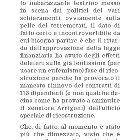
to im­ba­raz­zan­te tea­tri­no mes­so
in sce­na dai po­li­ti­ci dei vari
schie­ra­men­ti, ov­via­men­te sul­la
pel­le dei ter­re­mo­ta­ti, il dato di
fat­to cer­to e in­con­tro­ver­ti­bi­le da
cui bi­so­gna par­ti­re è che il ri­tar­
do del­l’ap­pro­va­zio­ne del­la leg­ge
fi­nan­zia­ria ha avu­to de­gli ef­fet­ti
de­le­te­ri sul­la già len­tis­si­ma (per
usa­re un eu­fe­mi­smo) fase di ri­co­
stru­zio­ne per­ché ha pro­vo­ca­to il
man­ca­to rin­no­vo dei con­trat­ti di
113 di­pen­den­ti (e non qual­che de­
ci­na come ha pro­va­to a smi­nui­re
il se­na­to­re Ar­ri­go­ni) del­l’uf­fi­cio
spe­cia­le di ri­co­stru­zio­ne.
Che, di fat­to, al mo­men­to è sta­to
più che di­mez­za­to, vi­sto che è