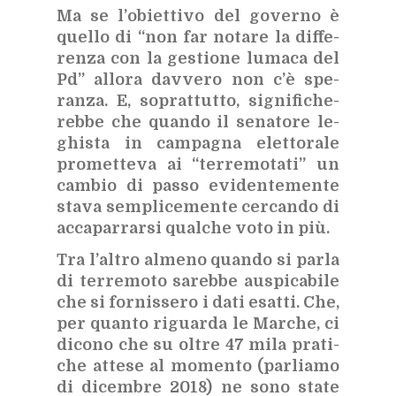
Ma se l’o­biet­ti­vo del go­ver­no è
quel­lo di “non far no­ta­re la dif­fe­
ren­za con la ge­stio­ne lu­ma­ca del
Pd” al­lo­ra dav­ve­ro non c’è spe­
ran­za. E, so­prat­tut­to, si­gni­fi­che­
reb­be che quan­do il se­na­to­re le­
ghi­sta in cam­pa­gna elet­to­ra­le
pro­met­te­va ai “ter­re­mo­ta­ti” un
cam­bio di pas­so evi­den­te­men­te
sta­va sem­pli­ce­men­te cer­can­do di
ac­ca­par­rar­si qual­che voto in più.
Tra l’al­tro al­me­no quan­do si par­la
di ter­re­mo­to sa­reb­be au­spi­ca­bi­le
che si for­nis­se­ro i dati esat­ti. Che,
per quan­to ri­guar­da le Mar­che, ci
di­co­no che su ol­tre 47 mila pra­ti­
che at­te­se al mo­men­to (par­lia­mo
di di­cem­bre 2018) ne sono sta­te