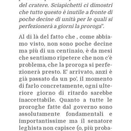
del cra­te­re. Scia­pi­chet­ti ci di­mo­stri
che tut­to que­sto è inu­ti­le a fron­te di
po­che de­ci­ne di uni­tà per le qua­li si
per­fe­zio­ne­rà a gior­ni la pro­ro­ga
”.
Al di là del fat­to che , come ab­bia­
mo vi­sto, non sono po­che de­ci­ne
ma più di un cen­ti­na­io, è da mesi
che sen­tia­mo ri­pe­te­re che non c’è
pro­ble­ma, che la pro­ro­ga si per­fe­
zio­ne­rà pre­sto. E’ ar­ri­va­to, anzi è
già pas­sa­to da un po’, il mo­men­to
di far­lo con­cre­ta­men­te, ogni ul­te­
rio­re gior­no di ri­tar­do sa­reb­be
inac­cet­ta­bi­le. Quan­to a tut­te le
pro­ro­ghe fat­te dal go­ver­no sono
as­so­lu­ta­men­te fon­da­men­ta­li e
im­por­tan­tis­si­me ma il se­na­to­re
le­ghi­sta non ca­pi­sce (o, più pro­ba­