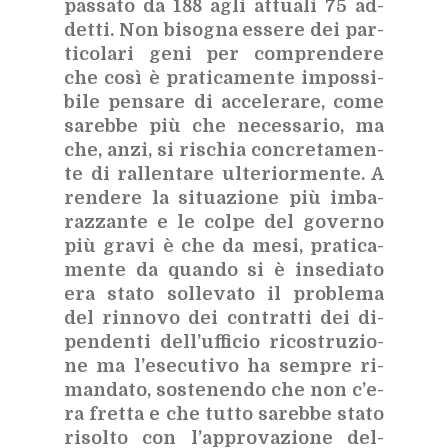
pas­sa­to da 188 agli at­tua­li 75 ad­
det­ti. Non bi­so­gna es­se­re dei par­
ti­co­la­ri geni per com­pren­de­re
che così è pra­ti­ca­men­te im­pos­si­
bi­le pen­sa­re di ac­ce­le­ra­re, come
sa­reb­be più che ne­ces­sa­rio, ma
che, anzi, si ri­schia con­cre­ta­men­
te di ral­len­ta­re ul­te­rior­men­te. A
ren­de­re la si­tua­zio­ne più im­ba­
raz­zan­te e le col­pe del go­ver­no
più gra­vi è che da mesi, pra­ti­ca­
men­te da quan­do si è in­se­dia­to
era sta­to sol­le­va­to il pro­ble­ma
del rin­no­vo dei con­trat­ti dei di­
pen­den­ti del­l’uf­fi­cio ri­co­stru­zio­
ne ma l’e­se­cu­ti­vo ha sem­pre ri­
man­da­to, so­ste­nen­do che non c’e­
ra fret­ta e che tut­to sa­reb­be sta­to
ri­sol­to con l’ap­pro­va­zio­ne del­