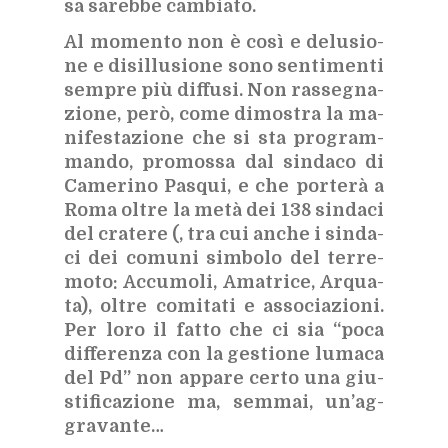
sa sa­reb­be cam­bia­to.
Al mo­men­to non è così e de­lu­sio­
ne e di­sil­lu­sio­ne sono sen­ti­men­ti
sem­pre più dif­fu­si. Non ras­se­gna­
zio­ne, però, come di­mo­stra la ma­
ni­fe­sta­zio­ne che si sta pro­gram­
man­do, pro­mos­sa dal sin­da­co di
Ca­me­ri­no Pa­squi, e che por­te­rà a
Roma ol­tre la metà dei 138 sin­da­ci
del cra­te­re (, tra cui an­che i sin­da­
ci dei co­mu­ni sim­bo­lo del ter­re­
mo­to: Ac­cu­mo­li, Ama­tri­ce, Ar­qua­
ta), ol­tre co­mi­ta­ti e as­so­cia­zio­ni.
Per loro il fat­to che ci sia “poca
dif­fe­ren­za con la ge­stio­ne lu­ma­ca
del Pd” non ap­pa­re cer­to una giu­
sti­fi­ca­zio­ne ma, sem­mai, un’ag­
gra­van­te…