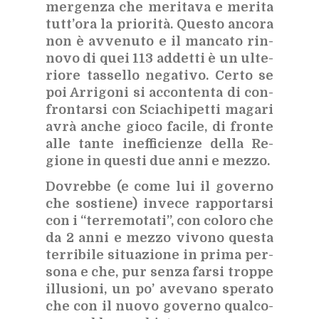
mer­gen­za che me­ri­ta­va e me­ri­ta
tut­t’o­ra la prio­ri­tà. Que­sto an­co­ra
non è av­ve­nu­to e il man­ca­to rin­
no­vo di quei 113 ad­det­ti è un ul­te­
rio­re tas­sel­lo ne­ga­ti­vo. Cer­to se
poi Ar­ri­go­ni si ac­con­ten­ta di con­
fron­tar­si con Scia­chi­pet­ti ma­ga­ri
avrà an­che gio­co fa­ci­le, di fron­te
alle tan­te inef­fi­cien­ze del­la Re­
gio­ne in que­sti due anni e mez­zo.
Do­vreb­be (e come lui il go­ver­no
che so­stie­ne) in­ve­ce rap­por­tar­si
con i “ter­re­mo­ta­ti”, con co­lo­ro che
da 2 anni e mez­zo vi­vo­no que­sta
ter­ri­bi­le si­tua­zio­ne in pri­ma per­
so­na e che, pur sen­za far­si trop­pe
il­lu­sio­ni, un po’ ave­va­no spe­ra­to
che con il nuo­vo go­ver­no qual­co­