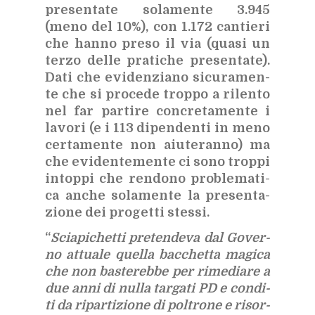
pre­sen­ta­te so­la­men­te 3.945
(meno del 10%), con 1.172 can­tie­ri
che han­no pre­so il via (qua­si un
ter­zo del­le pra­ti­che pre­sen­ta­te).
Dati che evi­den­zia­no si­cu­ra­men­
te che si pro­ce­de trop­po a ri­len­to
nel far par­ti­re con­cre­ta­men­te i
la­vo­ri (e i 113 di­pen­den­ti in meno
cer­ta­men­te non aiu­te­ran­no) ma
che evi­den­te­men­te ci sono trop­pi
in­top­pi che ren­do­no pro­ble­ma­ti­
ca an­che so­la­men­te la pre­sen­ta­
zio­ne dei pro­get­ti stes­si.
“
Scia­pi­chet­ti pre­ten­de­va dal Go­ver­
no at­tua­le quel­la bac­chet­ta ma­gi­ca
che non ba­ste­reb­be per ri­me­dia­re a
due anni di nul­la tar­ga­ti PD e con­di­
ti da ri­par­ti­zio­ne di pol­tro­ne e ri­sor­