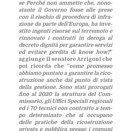
se Per­ché non am­met­te che, no­no­
stan­te il Go­ver­no fos­se alle pre­se
con il ri­schio di pro­ce­du­ra di in­fra­
zio­ne da par­te del­l’Eu­ro­pa, ha in­ve­
sti­to in­gen­ti ri­sor­se sul ter­re­mo­to e
rin­no­va­to i con­trat­ti in de­ro­ga al
de­cre­to di­gni­tà per ga­ran­ti­re ser­vi­zi
ed evi­ta­re per­di­ta di know how?
”
ag­giun­ge il se­na­to­re Ar­ri­go­ni che
poi ri­cor­da che “
come pro­mes­so
ab­bia­mo pun­ta­to a ga­ran­ti­re la ri­co­
stru­zio­ne an­che dal pun­to di vi­sta
del­la ge­stio­ne. Sono sta­ti pro­ro­ga­ti
fino al 2020 la strut­tu­ra del Com­
mis­sa­rio, gli Uf­fi­ci Spe­cia­li re­gio­na­li
ed i 70 tec­ni­ci con con­trat­to a tem­
po de­ter­mi­na­to che si oc­cu­pa­no
del­le pra­ti­che del­la ri­co­stru­zio­ne
pri­va­ta e pub­bli­ca pres­so i co­mu­ni