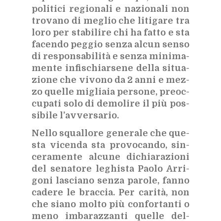
po­li­ti­ci re­gio­na­li e na­zio­na­li non
tro­va­no di me­glio che li­ti­ga­re tra
loro per sta­bi­li­re chi ha fat­to e sta
fa­cen­do peg­gio sen­za al­cun sen­so
di re­spon­sa­bi­li­tà e sen­za mi­ni­ma­
men­te in­fi­schiar­se­ne del­la si­tua­
zio­ne che vi­vo­no da 2 anni e mez­
zo quel­le mi­glia­ia per­so­ne, pre­oc­
cu­pa­ti solo di de­mo­li­re il più pos­
si­bi­le l’av­ver­sa­rio.
Nel­lo squal­lo­re ge­ne­ra­le che que­
sta vi­cen­da sta pro­vo­can­do, sin­
ce­ra­men­te al­cu­ne di­chia­ra­zio­ni
del se­na­to­re le­ghi­sta Pao­lo Ar­ri­
go­ni la­scia­no sen­za pa­ro­le, fan­no
ca­de­re le brac­cia. Per ca­ri­tà, non
che sia­no mol­to più con­for­tan­ti o
meno im­ba­raz­zan­ti quel­le del­