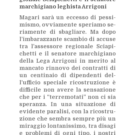
mar­chi­gia­no le­ghi­sta Ar­ri­go­ni
Ma­ga­ri sarà un ec­ces­so di pes­si­
mi­smo, ov­via­men­te spe­ria­mo se­
ria­men­te di sba­glia­re. Ma dopo
l’im­ba­raz­zan­te scam­bio di ac­cu­se
tra l’as­ses­so­re re­gio­na­le
Scia­pi­
chet­ti e il se­na­to­re mar­chi­gia­no
del­la Lega Ar­ri­go­ni in me­ri­to al
man­ca­to rin­no­vo dei con­trat­ti di
un cen­ti­na­io di di­pen­den­ti del­
l’uf­fi­cio spe­cia­le ri­co­stru­zio­ne è
dif­fi­ci­le non ave­re la sen­sa­zio­ne
che per i “ter­re­mo­ta­ti” non ci sia
spe­ran­za. In una si­tua­zio­ne di
evi­den­te pa­ra­li­si, con la ri­co­stru­
zio­ne che sem­bra sem­pre più un
mi­rag­gio lon­ta­nis­si­mo, tra di­sa­gi
e pro­ble­mi di ogni tipo, i no­stri