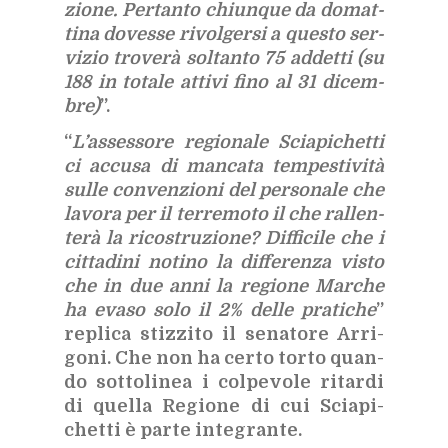
zio­ne. Per­tan­to chiun­que da do­mat­
ti­na do­ves­se ri­vol­ger­si a que­sto ser­
vi­zio tro­ve­rà sol­tan­to 75 ad­det­ti (su
188 in to­ta­le at­ti­vi fino al 31 di­cem­
bre)
”.
“
L’as­ses­so­re re­gio­na­le Scia­pi­chet­ti
ci ac­cu­sa di man­ca­ta tem­pe­sti­vi­tà
sul­le con­ven­zio­ni del per­so­na­le che
la­vo­ra per il ter­re­mo­to il che ral­len­
te­rà la ri­co­stru­zio­ne? Dif­fi­ci­le che i
cit­ta­di­ni no­ti­no la dif­fe­ren­za vi­sto
che in due anni la re­gio­ne Mar­che
ha eva­so solo il 2% del­le pra­ti­che
”
re­pli­ca stiz­zi­to il se­na­to­re Ar­ri­
go­ni. Che non ha cer­to tor­to quan­
do sot­to­li­nea i col­pe­vo­le ri­tar­di
di quel­la Re­gio­ne di cui Scia­pi­
chet­ti è par­te in­te­gran­te.