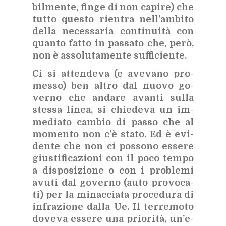
bil­men­te, fin­ge di non ca­pi­re) che
tut­to que­sto rien­tra nel­l’am­bi­to
del­la ne­ces­sa­ria con­ti­nui­tà con
quan­to fat­to in pas­sa­to che, però,
non è as­so­lu­ta­men­te suf­fi­cien­te.
Ci si at­ten­de­va (e ave­va­no pro­
mes­so) ben al­tro dal nuo­vo go­
ver­no che an­da­re avan­ti sul­la
stes­sa li­nea, si chie­de­va un im­
me­dia­to cam­bio di pas­so che al
mo­men­to non c’è sta­to. Ed è evi­
den­te che non ci pos­so­no es­se­re
giu­sti­fi­ca­zio­ni con il poco tem­po
a di­spo­si­zio­ne o con i pro­ble­mi
avu­ti dal go­ver­no (auto pro­vo­ca­
ti) per la mi­nac­cia­ta pro­ce­du­ra di
in­fra­zio­ne dal­la Ue. Il ter­re­mo­to
do­ve­va es­se­re una prio­ri­tà, un’e­