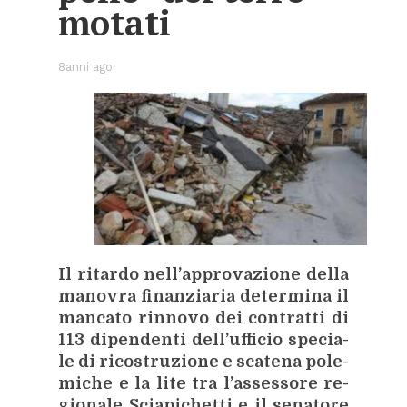
mo­ta­ti
8anni ago
Il ri­tar­do nel­l’ap­pro­va­zio­ne del­la
ma­no­vra fi­nan­zia­ria de­ter­mi­na il
man­ca­to rin­no­vo dei con­trat­ti di
113 di­pen­den­ti del­l’uf­fi­cio spe­cia­
le di ri­co­stru­zio­ne e sca­te­na po­le­
mi­che e la lite tra l’as­ses­so­re re­
gio­na­le Scia­pi­chet­ti e il se­na­to­re