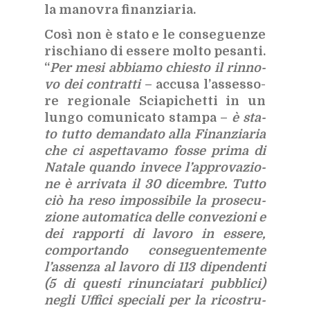
la ma­no­vra fi­nan­zia­ria.
Così non è sta­to e le con­se­guen­ze
ri­schia­no di es­se­re mol­to pe­san­ti.
“
Per mesi ab­bia­mo chie­sto il rin­no­
vo dei con­trat­ti
– ac­cu­sa l’as­ses­so­
re re­gio­na­le Scia­pi­chet­ti in un
lun­go co­mu­ni­ca­to stam­pa –
è sta­
to tut­to de­man­da­to alla Fi­nan­zia­ria
che ci aspet­ta­va­mo fos­se pri­ma di
Na­ta­le quan­do in­ve­ce l’ap­pro­va­zio­
ne è ar­ri­va­ta il 30 di­cem­bre. Tut­to
ciò ha reso im­pos­si­bi­le la pro­se­cu­
zio­ne au­to­ma­ti­ca del­le con­ve­zio­ni e
dei rap­por­ti di la­vo­ro in es­se­re,
com­por­tan­do con­se­guen­te­men­te
l’as­sen­za al la­vo­ro di 113 di­pen­den­ti
(5 di que­sti ri­nun­cia­ta­ri pub­bli­ci)
ne­gli Uf­fi­ci spe­cia­li per la ri­co­stru­