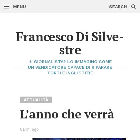
MENU
SEARCH
Skip
to
con­
tent
Fran­ce­sco Di Sil­ve­
stre
IL GIOR­NA­LI­STA? LO IM­MA­GI­NO COME
UN VEN­DI­CA­TO­RE CA­PA­CE DI RI­PA­RA­RE
TOR­TI E IN­GIU­STI­ZIE
AT­TUA­LI­TÀ
L’an­no che ver­rà
8anni ago