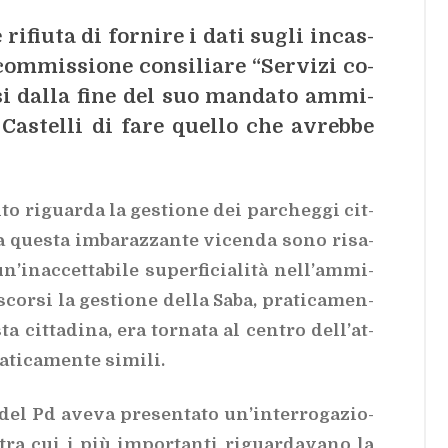
ri­fiu­ta di for­ni­re i dati su­gli in­cas­
com­mis­sio­ne con­si­lia­re “Ser­vi­zi co­
si dal­la fine del suo man­da­to am­mi­
o Ca­stel­li di fare quel­lo che avreb­be
to ri­guar­da la ge­stio­ne dei par­cheg­gi cit­
a que­sta im­ba­raz­zan­te vi­cen­da sono ri­sa­
’i­nac­cet­ta­bi­le su­per­fi­cia­li­tà nel­l’am­mi­
 scor­si la ge­stio­ne del­la Saba, pra­ti­ca­men­
ta cit­ta­di­na, era tor­na­ta al cen­tro del­l’at­
­ti­ca­men­te si­mi­li.
del Pd ave­va pre­sen­ta­to un’in­ter­ro­ga­zio­
tra cui i più im­por­tan­ti ri­guar­da­va­no la