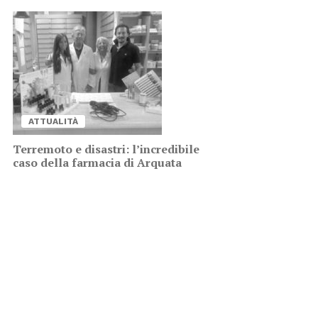
AT­TUA­LI­TÀ
Ter­re­mo­to e di­sa­stri: l’in­cre­di­bi­le
caso del­la far­ma­cia di Ar­qua­ta