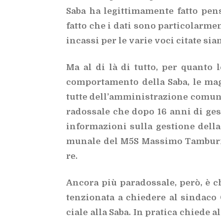
Saba ha le­git­ti­ma­men­te fat­to pen­
fat­to che i dati sono par­ti­co­lar­men­
in­cas­si per le va­rie voci ci­ta­te sia­
Ma al di là di tut­to, per quan­to le­
com­por­ta­men­to del­la Saba, le mag­
tut­te del­l’am­mi­ni­stra­zio­ne co­mu­n
ra­dos­sa­le che dopo 16 anni di ge­st
in­for­ma­zio­ni sul­la ge­stio­ne del­la
mu­na­le del M5S Mas­si­mo Tam­bur­ri
re.
An­co­ra più pa­ra­dos­sa­le, però, è
ten­zio­na­ta a chie­de­re al sin­da­co C
cia­le alla Saba. In pra­ti­ca chie­de 