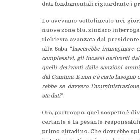
dati fon­da­men­ta­li ri­guar­dan­te i par
Lo ave­va­mo sot­to­li­nea­to nei gior­
nuo­ve zone blu, sin­da­co in­ter­ro­ga
ri­chie­sta avan­za­ta dal pre­si­den­te
alla Saba “
la­sce­reb­be im­ma­gi­na­re 
com­ples­si­vi, gli in­cas­si de­ri­van­ti d
quel­li de­ri­van­ti dal­le san­zio­ni am­mi­
dal Co­mu­ne. E non c’è cer­to bi­so­gno di s
reb­be se dav­ve­ro l’am­mi­ni­stra­zio­
sta dati
”.
Ora, pur­trop­po, quel so­spet­to è di­
cer­tan­te è la pe­san­te re­spon­sa­bi­l
pri­mo cit­ta­di­no. Che do­vreb­be spie