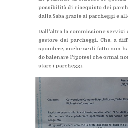
pos­si­bi­li­tà di riac­qui­sto dei par­c
dal­la Saba gra­zie ai par­cheg­gi e all
Dal­l’al­tra la com­mis­sio­ne ser­vi­zi 
ge­sto­re dei par­cheg­gi. Che, a dif­
spon­de­re, an­che se di fat­to non ha f
do ba­le­na­re l’i­po­te­si che or­mai n
sta­re i par­cheg­gi.