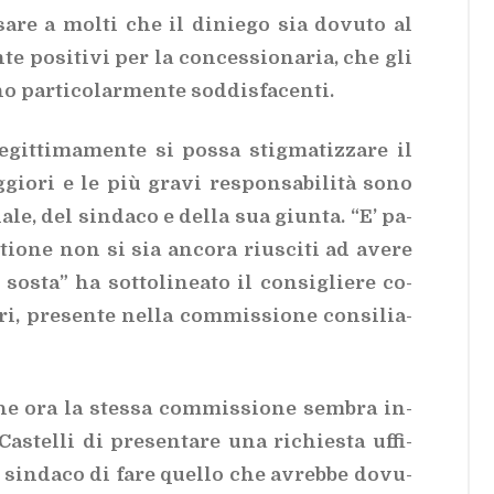
sa­re a mol­ti che il di­nie­go sia do­vu­to al
te po­si­ti­vi per la con­ces­sio­na­ria, che gli
no par­ti­co­lar­men­te sod­di­sfa­cen­ti.
git­ti­ma­men­te si pos­sa stig­ma­tiz­za­re il
gio­ri e le più gra­vi re­spon­sa­bi­li­tà sono
a­le, del sin­da­co e del­la sua giun­ta. “E’ pa­
io­ne non si sia an­co­ra riu­sci­ti ad ave­re
 so­sta” ha sot­to­li­nea­to il con­si­glie­re co­
, pre­sen­te nel­la com­mis­sio­ne con­si­lia­
 che ora la stes­sa com­mis­sio­ne sem­bra in­
a­stel­li di pre­sen­ta­re una ri­chie­sta uf­fi­
al sin­da­co di fare quel­lo che avreb­be do­vu­