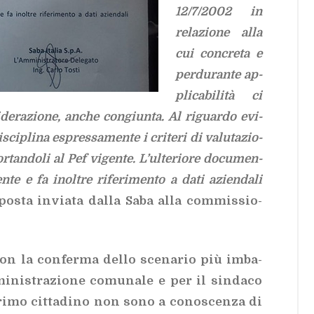
12/​7/​2002 in
re­la­zio­ne alla
cui con­cre­ta e
per­du­ran­te ap­
pli­ca­bi­li­tà ci
de­ra­zio­ne, an­che con­giun­ta. Al ri­guar­do evi­
sci­pli­na espres­sa­men­te i cri­te­ri di va­lu­ta­zio­
­tan­do­li al Pef vi­gen­te. L’ul­te­rio­re do­cu­men­
n­te e fa inol­tre ri­fe­ri­men­to a dati azien­da­li
­spo­sta in­via­ta dal­la Saba alla com­mis­sio­
con la con­fer­ma del­lo sce­na­rio più im­ba­
mi­ni­stra­zio­ne co­mu­na­le e per il sin­da­co
pri­mo cit­ta­di­no non sono a co­no­scen­za di