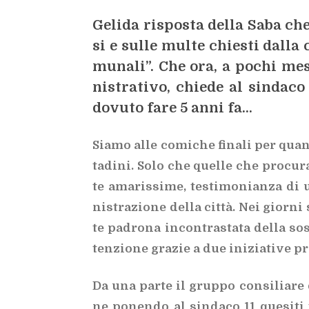
Ge­li­da ri­spo­sta del­la Saba che 
si e sul­le mul­te chie­sti dal­la 
mu­na­li”. Che ora, a po­chi me
ni­stra­ti­vo, chie­de al sin­da­c
do­vu­to fare 5 anni fa…
Sia­mo alle co­mi­che fi­na­li per quan­
ta­di­ni. Solo che quel­le che pro­cu­r
te ama­ris­si­me,
te­sti­mo­nian­za di un
ni­stra­zio­ne del­la cit­tà. Nei gior­ni
te pa­dro­na in­con­tra­sta­ta del­la so­s
ten­zio­ne gra­zie a due ini­zia­ti­ve pra
Da una par­te il grup­po con­si­lia­re 
ne po­nen­do al sin­da­co 11 que­si­ti 