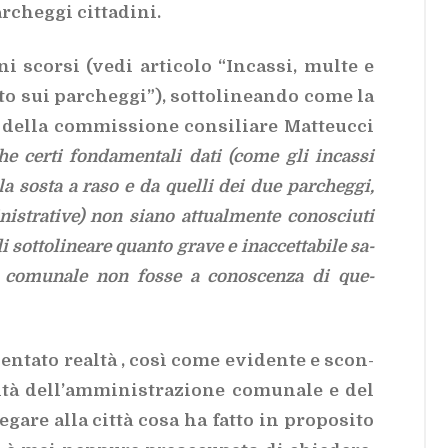
­cheg­gi cit­ta­di­ni.
ni scor­si (
vedi ar­ti­co­lo “In­cas­si, mul­te e
­to sui par­cheg­gi”
), sot­to­li­nean­do come la
 del­la com­mis­sio­ne con­si­lia­re Mat­teuc­ci
che cer­ti fon­da­men­ta­li dati (come gli in­cas­si
al­la so­sta a raso e da quel­li dei due par­cheg­gi,
ni­stra­ti­ve) non sia­no at­tual­men­te co­no­sciu­ti
ot­to­li­nea­re quan­to gra­ve e inac­cet­ta­bi­le sa­
ne co­mu­na­le non fos­se a co­no­scen­za di que­
ven­ta­to real­tà , così come evi­den­te e scon­
i­tà del­l’am­mi­ni­stra­zio­ne co­mu­na­le e del
­ga­re alla cit­tà cosa ha fat­to in pro­po­si­to