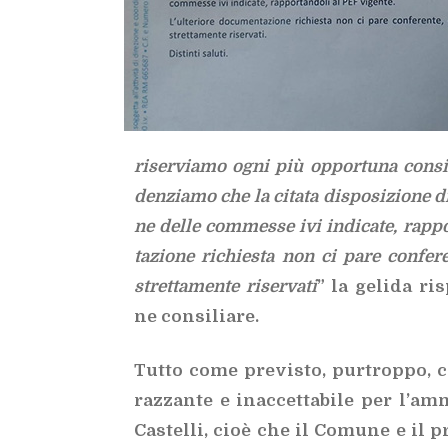
ri­ser­via­mo ogni più op­por­tu­na con­si­
den­zia­mo che la ci­ta­ta di­spo­si­zio­ne di­
ne del­le com­mes­se ivi in­di­ca­te, rap­por
ta­zio­ne ri­chie­sta non ci pare con­fe­re
stret­ta­men­te ri­ser­va­ti
” la ge­li­da ri
ne con­si­lia­re.
Tut­to come pre­vi­sto, pur­trop­po, 
raz­zan­te e inac­cet­ta­bi­le per l’am­
Ca­stel­li, cioè che il Co­mu­ne e il 