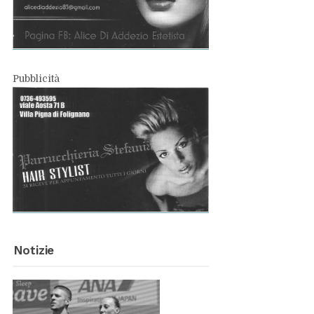
Pub­bli­ci­tà
No­ti­zie