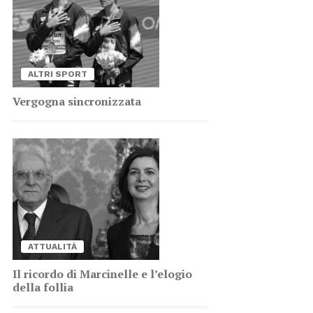
AL­TRI SPORT
Ver­go­gna sin­cro­niz­za­ta
AT­TUA­LI­TÀ
Il ri­cor­do di Mar­ci­nel­le e l’e­lo­gio
del­la fol­lia