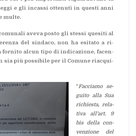
heg­gi e gli in­cas­si ot­te­nu­ti in que­sti anni
e mul­te.
co­mu­na­li ave­va po­sto gli stes­si que­si­ti al
fe­ren­za del sin­da­co, non ha esi­ta­to a ri­
or­ni­to al­cun tipo di in­di­ca­zio­ne, fa­cen­
on sia più pos­si­bi­le per il Co­mu­ne riac­qui­
“
Fac­cia­mo se­
gui­to alla Sua
ri­chie­sta, re­la­
ti­va al­l’art. 9
bis del­la con­
ven­zio­ne del