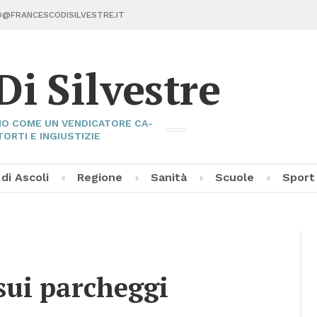
@FRAN­CE­SCO­DI­SIL­VE­STRE.IT
Di Sil­ve­stre
I­NO COME UN VEN­DI­CA­TO­RE CA­
TOR­TI E IN­GIU­STI­ZIE
 di Asco­li
Re­gio­ne
Sa­ni­tà
Scuo­le
Sport
Fran­ce­sco Di Sil­ve­stre
Asco­li C
Pal­la­vo­
Al­tri Sp
sui par­cheg­gi