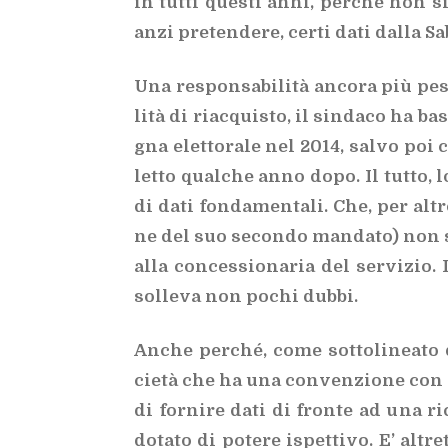
in tut­ti que­sti anni, per­ché non si
anzi pre­ten­de­re, cer­ti dati dal­la Sa
Una re­spon­sa­bi­li­tà an­co­ra più pe­
li­tà di riac­qui­sto, il sin­da­co ha b
gna elet­to­ra­le nel 2014, sal­vo poi 
let­to qual­che anno dopo. Il tut­to, 
di dati fon­da­men­ta­li. Che, per al­t
ne del suo se­con­do man­da­to) non si
alla con­ces­sio­na­ria del ser­vi­zio. I
sol­le­va non po­chi dub­bi.
An­che per­ché, come sot­to­li­nea­to 
cie­tà che ha una con­ven­zio­ne con il 
di for­ni­re dati di fron­te ad una ri­
do­ta­to di po­te­re ispet­ti­vo. E’ al­tr