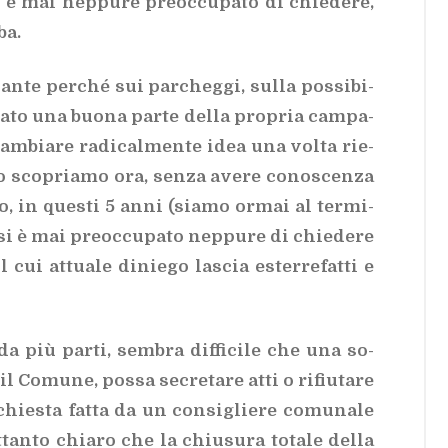
 è mai nep­pu­re pre­oc­cu­pa­to di chie­de­re,
ba.
san­te per­ché sui par­cheg­gi, sul­la pos­si­bi­
a­sa­to una buo­na par­te del­la pro­pria cam­pa­
cam­bia­re ra­di­cal­men­te idea una vol­ta rie­
lo sco­pria­mo ora, sen­za ave­re co­no­scen­za
ro, in que­sti 5 anni (sia­mo or­mai al ter­mi­
 è mai pre­oc­cu­pa­to nep­pu­re di chie­de­re
l cui at­tua­le di­nie­go la­scia ester­re­fat­ti e
da più par­ti, sem­bra dif­fi­ci­le che una so­
Co­mu­ne, pos­sa se­cre­ta­re atti o ri­fiu­ta­re
chie­sta fat­ta da un con­si­glie­re co­mu­na­le
et­tan­to chia­ro che la chiu­su­ra to­ta­le del­la