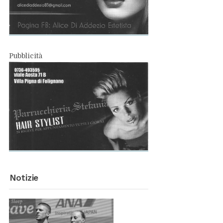
Pub­bli­ci­tà
No­ti­zie