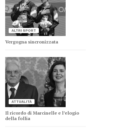
AL­TRI SPORT
Ver­go­gna sin­cro­niz­za­ta
AT­TUA­LI­TÀ
Il ri­cor­do di Mar­ci­nel­le e l’e­lo­gio
del­la fol­lia