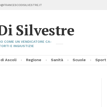
@FRAN­CE­SCO­DI­SIL­VE­STRE.IT
Di Sil­ve­stre
I­NO COME UN VEN­DI­CA­TO­RE CA­
TOR­TI E IN­GIU­STI­ZIE
 di Asco­li
Re­gio­ne
Sa­ni­tà
Scuo­le
Sport
Fran­ce­sco Di Sil­ve­stre
Asco­li C
Pal­la­vo­
Al­tri Sp