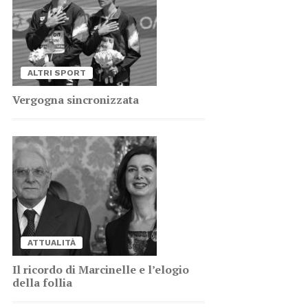
AL­TRI SPORT
Ver­go­gna sin­cro­niz­za­ta
AT­TUA­LI­TÀ
Il ri­cor­do di Mar­ci­nel­le e l’e­lo­gio
del­la fol­lia