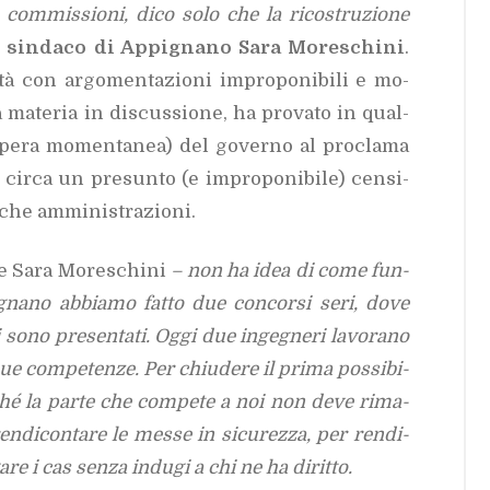
e com­mis­sio­ni, dico solo che la ri­co­stru­zio­ne
l sin­da­co di Ap­pi­gna­no Sara Mo­re­schi­ni
.
tà con ar­go­men­ta­zio­ni im­pro­po­ni­bi­li e mo­
 ma­te­ria in di­scus­sio­ne, ha pro­va­to in qual­
spe­ra mo­men­ta­nea) del go­ver­no al pro­cla­ma
cir­ca un pre­sun­to (e im­pro­po­ni­bi­le) cen­si­
che am­mi­ni­stra­zio­ni.
e Sara Mo­re­schi­ni
– non ha idea di come fun­
­gna­no ab­bia­mo fat­to due con­cor­si seri, dove
i sono pre­sen­ta­ti. Oggi due in­ge­gne­ri la­vo­ra­no
 sue com­pe­ten­ze. Per chiu­de­re il pri­ma pos­si­bi­
Per­ché la par­te che com­pe­te a noi non deve ri­ma­
n­di­con­ta­re le mes­se in si­cu­rez­za, per ren­di­
re i cas sen­za in­du­gi a chi ne ha di­rit­to.