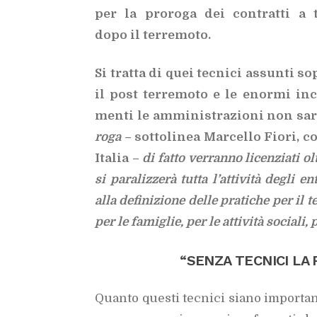
per la pro­ro­ga dei con­trat­ti a t
dopo il ter­re­mo­to.
Si trat­ta di quei tec­ni­ci as­sun­ti so
il post ter­re­mo­to e le enor­mi in­co
men­ti le am­mi­ni­stra­zio­ni non sa­re
ro­ga
– sot­to­li­nea
Mar­cel­lo Fio­ri, co
Ita­lia
–
di fat­to ver­ran­no li­cen­zia­ti o
si pa­ra­liz­ze­rà tut­ta l’at­ti­vi­tà de­gli 
alla de­fi­ni­zio­ne del­le pra­ti­che per il t
per le fa­mi­glie, per le at­ti­vi­tà so­cia­li,
“SEN­ZA TEC­NI­CI LA 
Quan­to que­sti tec­ni­ci sia­no im­por­t