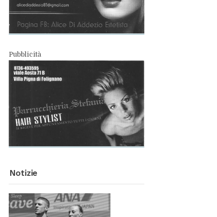
Pub­bli­ci­tà
No­ti­zie