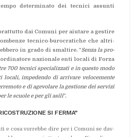
em­po de­ter­mi­na­to dei tec­ni­ci as­sun­ti
­prat­tut­to dai Co­mu­ni per aiu­ta­re a ge­sti­re
m­ben­ze tec­ni­co-bu­ro­cra­ti­che che al­tri­
b­be­ro in gra­do di smal­ti­re. “
Sen­za la pro­
or­di­na­to­re na­zio­na­le enti lo­ca­li di For­za
l­tre 700 tec­ni­ci spe­cia­liz­za­ti e in que­sto modo
enti lo­ca­li, im­pe­den­do di ar­ri­va­re ve­lo­ce­men­te
er­re­mo­to e di age­vo­la­re la ge­stio­ne dei ser­vi­zi
 per le scuo­le e per gli asi­li
”.
RI­CO­STRU­ZIO­NE SI FER­MA”
an­ti e cosa vor­reb­be dire per i Co­mu­ni se dav­