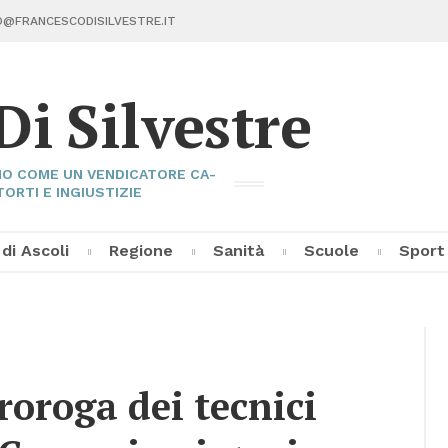
@FRAN­CE­SCO­DI­SIL­VE­STRE.IT
Di Sil­ve­stre
I­NO COME UN VEN­DI­CA­TO­RE CA­
TOR­TI E IN­GIU­STI­ZIE
 di Asco­li
Re­gio­ne
Sa­ni­tà
Scuo­le
Sport
Fran­ce­sco Di Sil­ve­stre
Asco­li C
Pal­la­vo­
Al­tri Sp
o­ro­ga dei tec­ni­ci