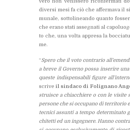
ve­ro non ve­nis­se­ro ri­con­fer­ma­ti do­
di­ver­si mesi fa ciò che af­fer­ma­va il s
mu­na­le, sot­to­li­nean­do quan­to fos­se­ro
che era­no sta­ti as­se­gna­ti al ca­po­luo­
to che, una vol­ta ap­pre­sa la boc­cia­tu­r
me.
“
Spe­ro che il voto con­tra­rio al­l’e­men­da
a bre­ve il Go­ver­no pos­sa in­se­ri­re un
que­ste in­di­spen­sa­bi­li fi­gu­re al­l’in­ter
scri­ve
il sin­da­co di Fo­li­gna­no An­ge
strui­sce a chiac­chie­re o con le vi­si­te sul
per­so­ne che si oc­cu­pa­no di ter­ri­to­rio 
tec­ni­ci as­sun­ti a tem­po de­ter­mi­na­to
chi­tet­ti ed un in­ge­gne­re. Han­no con­t
si oc­cu­pa­no esclu­si­va­men­te di ri­co­st