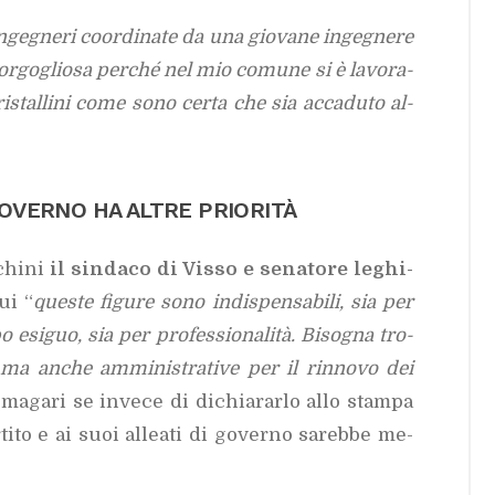
­ge­gne­ri coor­di­na­te da una gio­va­ne in­ge­gne­re
no or­go­glio­sa per­ché nel mio co­mu­ne si è la­vo­ra­
cri­stal­li­ni come sono cer­ta che sia ac­ca­du­to al­
O­VER­NO HA AL­TRE PRIO­RI­TÀ
schi­ni
il sin­da­co di Vis­so e se­na­to­re le­ghi­
ui “
que­ste fi­gu­re sono in­di­spen­sa­bi­li, sia per
esi­guo, sia per pro­fes­sio­na­li­tà. Bi­so­gna tro­
 ma an­che am­mi­ni­stra­ti­ve per il rin­no­vo dei
e, ma­ga­ri se in­ve­ce di di­chia­rar­lo allo stam­pa
ti­to e ai suoi al­lea­ti di go­ver­no sa­reb­be me­