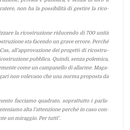
te­re, non ha la pos­si­bi­li­tà di ge­sti­re la ri­co­
­za­re la ri­co­stru­zio­ne ri­du­cen­do di 700 uni­tà
­stru­zio­ne sta fa­cen­do un gra­ve er­ro­re. Per­ché
s, al­l’ap­pro­va­zio­ne dei pro­get­ti di ri­co­stru­
ri­co­stru­zio­ne pub­bli­ca. Quin­di, sen­za po­le­mi­ca,
ce­men­te come un cam­pa­nel­lo di al­lar­me. Ma­ga­
 Ma­ga­ri non vo­le­va­no che una nor­ma pro­po­sta da
en­to fac­cia­mo qua­dra­to, so­prat­tut­to i par­la­
Man­te­nia­mo alta l’at­ten­zio­ne per­ché in caso con­
n­te un mi­rag­gio. Per tut­ti
”.