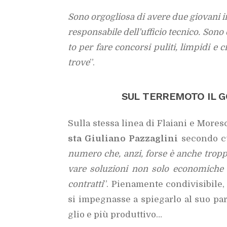
Sono or­go­glio­sa di ave­re due gio­va­ni in
re­spon­sa­bi­le del­l’uf­fi­cio tec­ni­co. So
to per fare con­cor­si pu­li­ti, lim­pi­di e 
tro­ve
”.
SUL TER­RE­MO­TO IL G
Sul­la stes­sa li­nea di Fla­ia­ni e Mo­re­
sta Giu­lia­no Paz­za­gli­ni
se­con­do c
nu­me­ro che, anzi, for­se è an­che trop­po 
va­re so­lu­zio­ni non solo eco­no­mi­che
con­trat­ti
”. Pie­na­men­te con­di­vi­si­bi­l
si im­pe­gnas­se a spie­gar­lo al suo par­
glio e più pro­dut­ti­vo…