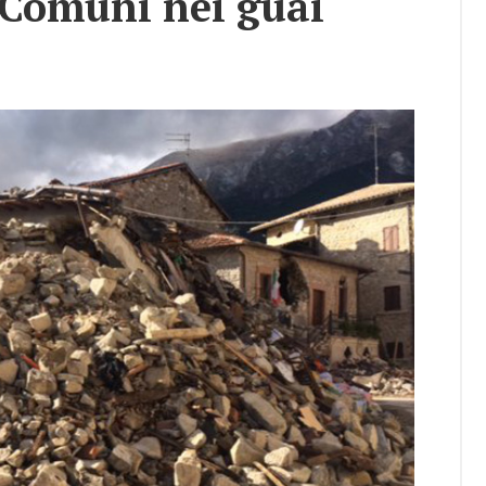
, Co­mu­ni nei guai