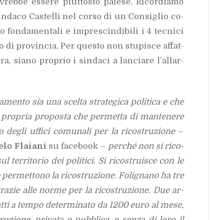
vreb­be es­se­re piut­to­sto pa­le­se. Ri­cor­dia­mo
in­da­co Ca­stel­li nel cor­so di un Con­si­glio co­
 fon­da­men­ta­li e im­pre­scin­di­bi­li i 4 tec­ni­ci
go di pro­vin­cia. Per que­sto non stu­pi­sce af­fat­
a, sia­no pro­prio i sin­da­ci a lan­cia­re l’al­lar­
­men­to sia una scel­ta stra­te­gi­ca po­li­ti­ca e che
a pro­pria pro­po­sta che per­met­ta di man­te­ne­re
­no de­gli uf­fi­ci co­mu­na­li per la ri­co­stru­zio­ne
–
­lo Fla­ia­ni
su fa­ce­book –
per­ché non si ri­co­
 ter­ri­to­rio dei po­li­ti­ci. Si ri­co­strui­sce con le
e per­met­to­no la ri­co­stru­zio­ne.
Fo­li­gna­no ha tre
 gra­zie alle nor­me per la ri­co­stru­zio­ne. Due ar­
rat­ti a tem­po de­ter­mi­na­to da 1200 euro al mese,
ru­zio­ne, pri­va­ta e pub­bli­ca, e sen­za di loro il