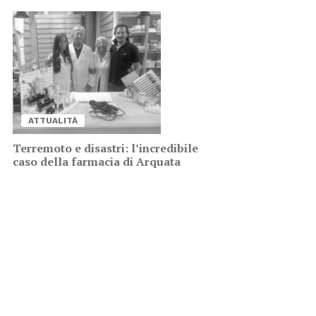
AT­TUA­LI­TÀ
Ter­re­mo­to e di­sa­stri: l’in­cre­di­bi­le
caso del­la far­ma­cia di Ar­qua­ta