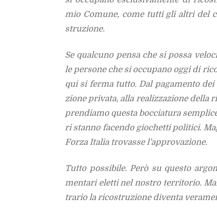
mio Co­mu­ne, come tut­ti gli al­tri del cra­
stru­zio­ne.
Se qual­cu­no pen­sa che si pos­sa ve­lo­ciz
le per­so­ne che si oc­cu­pa­no oggi di ri­co
qui si fer­ma tut­to. Dal pa­ga­men­to dei Ca
zio­ne pri­va­ta, alla rea­liz­za­zio­ne del­la 
pren­dia­mo que­sta boc­cia­tu­ra sem­pli­
ri stan­no fa­cen­do gio­chet­ti po­li­ti­ci.
For­za Ita­lia tro­vas­se l’ap­pro­va­zio­ne.
Tut­to pos­si­bi­le. Però su que­sto ar­go­m
men­ta­ri elet­ti nel no­stro ter­ri­to­rio. 
tra­rio la ri­co­stru­zio­ne di­ven­ta ve­ra­me