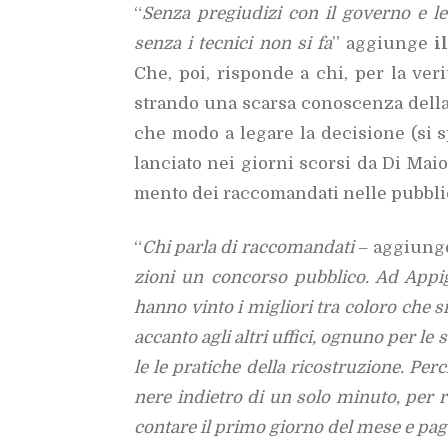
“
Sen­za pre­giu­di­zi con il go­ver­no e l
sen­za i tec­ni­ci non si fa
” ag­giun­ge
i
Che, poi, ri­spon­de a chi, per la ve­ri­
stran­do una scar­sa co­no­scen­za del­la
che modo a le­ga­re la de­ci­sio­ne (si 
lan­cia­to nei gior­ni scor­si da Di Maio 
men­to dei rac­co­man­da­ti nel­le pub­bli­
“
Chi par­la di rac­co­man­da­ti
– ag­giun­g
zio­ni un con­cor­so pub­bli­co. Ad Ap­pi
han­no vin­to i mi­glio­ri tra co­lo­ro che s
ac­can­to agli al­tri uf­fi­ci, ognu­no per le
le le pra­ti­che del­la ri­co­stru­zio­ne. 
ne­re in­die­tro di un solo mi­nu­to, per re
con­ta­re il pri­mo gior­no del mese e pa­ga­