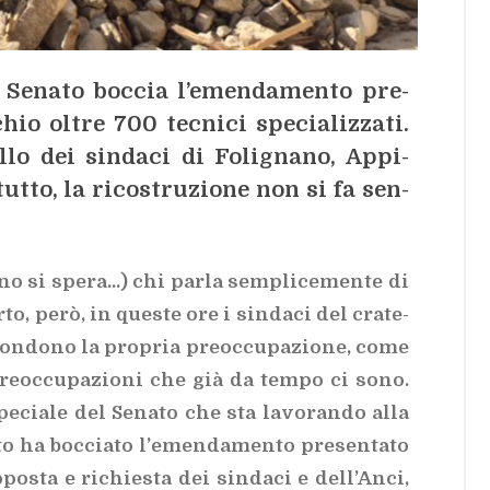
 Se­na­to boc­cia l’e­men­da­men­to pre­
hio ol­tre 700 tec­ni­ci spe­cia­liz­za­ti.
l­lo dei sin­da­ci di Fo­li­gna­no, Ap­pi­
ut­to, la ri­co­stru­zio­ne non si fa sen­
­no si spe­ra…) chi par­la sem­pli­ce­men­te di
­to, però, in que­ste ore i sin­da­ci del cra­te­
scon­do­no la pro­pria pre­oc­cu­pa­zio­ne, come
 pre­oc­cu­pa­zio­ni che già da tem­po ci sono.
e­cia­le del Se­na­to che sta la­vo­ran­do alla
­to ha boc­cia­to l’e­men­da­men­to pre­sen­ta­to
­po­sta e ri­chie­sta dei sin­da­ci e del­l’An­ci,