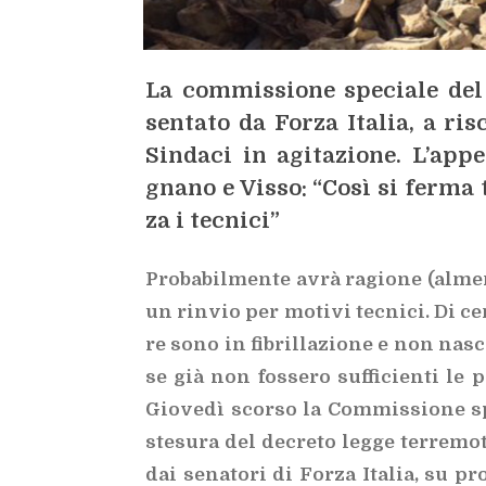
La com­mis­sio­ne spe­cia­le del
sen­ta­to da For­za Ita­lia, a ri­sc
Sin­da­ci in agi­ta­zio­ne. L’ap­pe
gna­no e Vis­so: “Così si fer­ma t
za i tec­ni­ci”
Pro­ba­bil­men­te avrà ra­gio­ne (al­me
un rin­vio per mo­ti­vi tec­ni­ci. Di cer
re sono in
fi­bril­la­zio­ne e non na­
se già non fos­se­ro suf­fi­cien­ti le
Gio­ve­dì scor­so la Com­mis­sio­ne sp
ste­su­ra del de­cre­to leg­ge ter­re­mo
dai se­na­to­ri di For­za Ita­lia, su pro