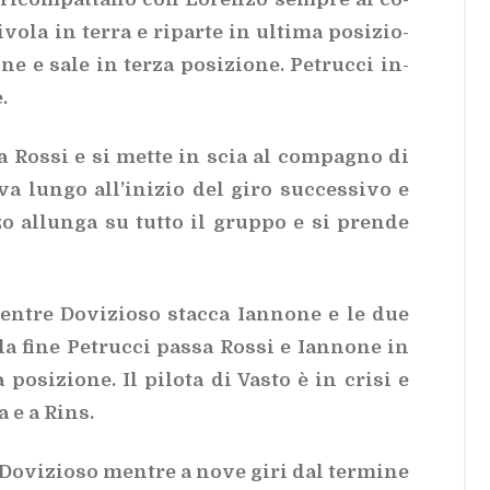
­la in ter­ra e ri­par­te in ul­ti­ma po­si­zio­
­ne e sale in ter­za po­si­zio­ne. Pe­truc­ci in­
.
­sa Ros­si e si met­te in scia al com­pa­gno di
a lun­go al­l’i­ni­zio del giro suc­ces­si­vo e
zo al­lun­ga su tut­to il grup­po e si pren­de
en­tre Do­vi­zio­so stac­ca Ian­no­ne e le due
la fine Pe­truc­ci pas­sa Ros­si e Ian­no­ne in
po­si­zio­ne. Il pi­lo­ta di Va­sto è in cri­si e
a e a Rins.
 Do­vi­zio­so men­tre a nove giri dal ter­mi­ne