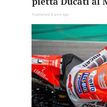
piet­ta Du­ca­ti al 
Published 8 anni ago