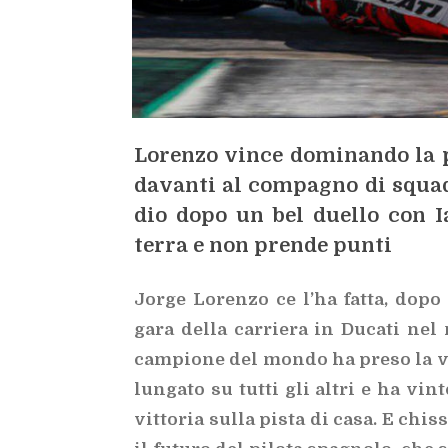
Lo­ren­zo vin­ce do­mi­nan­do la 
da­van­ti al com­pa­gno di squa­d
dio dopo un bel duel­lo con Ian
ter­ra e non pren­de pun­ti
Jor­ge Lo­ren­zo ce l’ha fat­ta, dop
gara del­la car­rie­ra in Du­ca­ti nel 
cam­pio­ne del mon­do ha pre­so la ve
lun­ga­to su tut­ti gli al­tri e ha vin­t
vit­to­ria sul­la pi­sta di casa. E chis