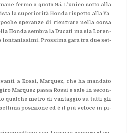
­ma­ne fer­mo a quo­ta 95. L’u­ni­co sot­to alla
i­sta la su­pe­rio­ri­tà Hon­da ri­spet­to alla Ya­
po­che spe­ran­ze di rien­tra­re nel­la cor­sa
 del­la Hon­da sem­bra la Du­ca­ti ma sia Lo­ren­
o lon­ta­nis­si­mi. Pros­si­ma gara tra due set­
a­van­ti a Ros­si, Mar­quez, che ha man­da­to
zo giro Mar­quez pas­sa Ros­si e sale in se­con­
no qual­che me­tro di van­tag­gio su tut­ti gli
n set­ti­ma po­si­zio­ne ed è il più ve­lo­ce in pi­
i ri­com­pat­ta­no con Lo­ren­zo sem­pre al co­