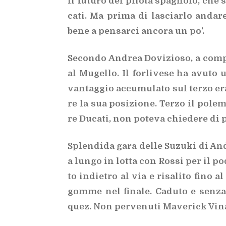
il fu­tu­ro del pi­lo­ta spa­gno­lo, che
ca­ti. Ma pri­ma di la­sciar­lo an­da­re
bene a pen­sar­ci an­co­ra un po’.
Se­con­do An­drea Do­vi­zio­so, a com­pl
al Mu­gel­lo. Il for­li­ve­se ha avu­to 
van­tag­gio ac­cu­mu­la­to sul ter­zo e
re la sua po­si­zio­ne. Ter­zo il po­le­m
re Du­ca­ti, non po­te­va chie­de­re di
Splen­di­da gara del­le Su­zu­ki di An
a lun­go in lot­ta con Ros­si per il po­d
to in­die­tro al via e ri­sa­li­to fino 
gom­me nel fi­na­le. Ca­du­to e sen­
quez. Non per­ve­nu­ti Ma­ve­rick Vi­n