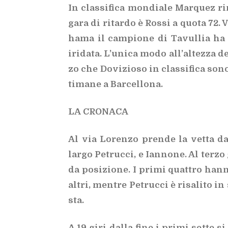
In clas­si­fi­ca mon­dia­le Mar­quez ri
gara di ri­tar­do è Ros­si a quo­ta 72. V
ha­ma il cam­pio­ne di Ta­vul­lia ha 
iri­da­ta. L’u­ni­ca modo al­l’al­tez­za
zo che Do­vi­zio­so in clas­si­fi­ca son
ti­ma­ne a Bar­cel­lo­na.
LA CRO­NA­CA
Al via Lo­ren­zo pren­de la vet­ta d
lar­go Pe­truc­ci, e Ian­no­ne. Al ter­
da po­si­zio­ne. I pri­mi quat­tro han­
al­tri, men­tre Pe­truc­ci è ri­sa­li­to i
sta.
A 19 giri dal­la fine i pri­mi set­te s