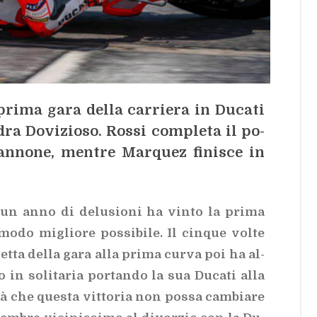
pri­ma gara del­la car­rie­ra in Du­ca­ti
ra Do­vi­zio­so. Ros­si com­ple­ta il po­
­no­ne, men­tre Mar­quez fi­ni­sce in
o un anno di de­lu­sio­ni ha vin­to la pri­ma
modo mi­glio­re pos­si­bi­le. Il cin­que vol­te
t­ta del­la gara alla pri­ma cur­va poi ha al­
o in so­li­ta­ria por­tan­do la sua Du­ca­ti alla
­sà che que­sta vit­to­ria non pos­sa cam­bia­re