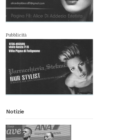
Pub­bli­ci­tà
No­ti­zie