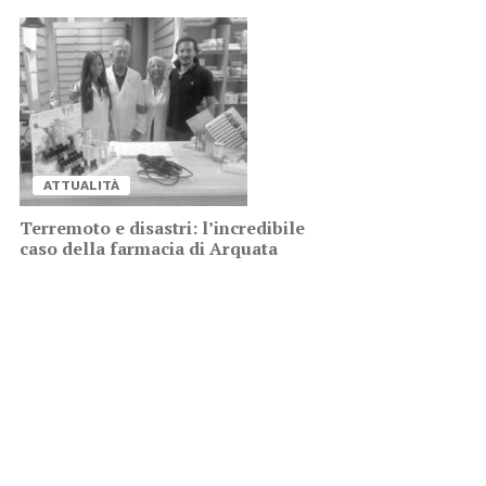
AT­TUA­LI­TÀ
Ter­re­mo­to e di­sa­stri: l’in­cre­di­bi­le
caso del­la far­ma­cia di Ar­qua­ta