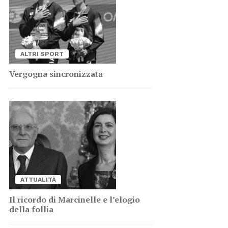
AL­TRI SPORT
Ver­go­gna sin­cro­niz­za­ta
AT­TUA­LI­TÀ
Il ri­cor­do di Mar­ci­nel­le e l’e­lo­gio
del­la fol­lia