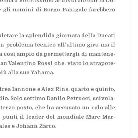
 sem­bra vi­ci­nis­si­mo al di­vor­zio con la Du­
 gli uo­mi­ni di Bor­go Pa­ni­ga­le fa­reb­be­ro
e­ta­re la splen­di­da gior­na­ta del­la Du­ca­ti
un pro­ble­ma tec­ni­co al­l’ul­ti­mo giro ma il
ra così am­pio da per­met­ter­gli di man­te­ne­
an Va­len­ti­no Ros­si che, vi­sto lo stra­po­te­
 più alla sua Ya­ha­ma.
­drea Ian­no­ne e Alex Rins, quar­to e quin­to,
io. Solo set­ti­mo Da­ni­lo Pe­truc­ci, sci­vo­la­
al ter­zo po­sto, che ha ac­cu­sa­to un calo alle
za pun­ti il lea­der del mon­dia­le Marc Mar­
a­les e Jo­hann Zar­co.