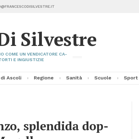
@FRAN­CE­SCO­DI­SIL­VE­STRE.IT
Di Sil­ve­stre
I­NO COME UN VEN­DI­CA­TO­RE CA­
TOR­TI E IN­GIU­STI­ZIE
 di Asco­li
Re­gio­ne
Sa­ni­tà
Scuo­le
Sport
Fran­ce­sco Di Sil­ve­stre
Asco­li C
Pal­la­vo­
Al­tri Sp
n­zo, splen­di­da dop­