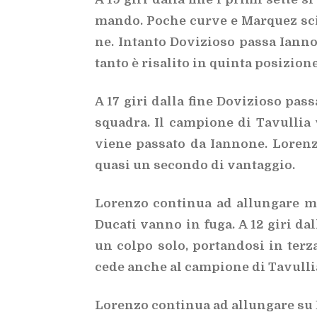
man­do. Po­che cur­ve e Mar­quez sci­vo
ne. In­tan­to Do­vi­zio­so pas­sa Ian­no
tan­to è ri­sa­li­to in quin­ta po­si­zio­ne
A 17 giri dal­la fine Do­vi­zio­so pas
squa­dra. Il cam­pio­ne di Ta­vul­lia v
vie­ne pas­sa­to da Ian­no­ne. Lo­ren­
qua­si un se­con­do di van­tag­gio.
Lo­ren­zo con­ti­nua ad al­lun­ga­re m
Du­ca­ti van­no in fuga. A 12 giri dal­
un col­po solo, por­tan­do­si in ter­za 
cede an­che al cam­pio­ne di Ta­vul­li
Lo­ren­zo con­ti­nua ad al­lun­ga­re su