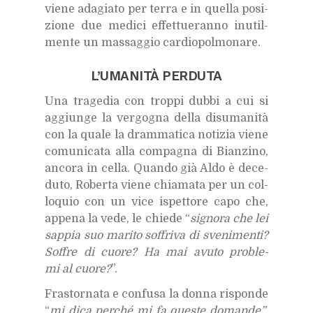
vie­ne ada­gia­to per ter­ra e in quel­la po­si­
zio­ne due me­di­ci ef­fet­tue­ran­no inu­til­
men­te un mas­sag­gio car­dio­pol­mo­na­re.
L’U­MA­NI­TÀ PER­DU­TA
Una tra­ge­dia con trop­pi dub­bi a cui si
ag­giun­ge la ver­go­gna del­la di­su­ma­ni­tà
con la qua­le la dram­ma­ti­ca no­ti­zia vie­ne
co­mu­ni­ca­ta alla com­pa­gna di Bian­zi­no,
an­co­ra in cel­la. Quan­do già Aldo è de­ce­
du­to, Ro­ber­ta vie­ne chia­ma­ta per un col­
lo­quio con un vice ispet­to­re capo che,
ap­pe­na la vede, le chie­de “
si­gno­ra che lei
sap­pia suo ma­ri­to sof­fri­va di sve­ni­men­ti?
Sof­fre di cuo­re? Ha mai avu­to pro­ble­
mi al cuo­re?
”.
Fra­stor­na­ta e con­fu­sa la don­na ri­spon­de
“
mi dica per­ché mi fa que­ste do­man­de”
,