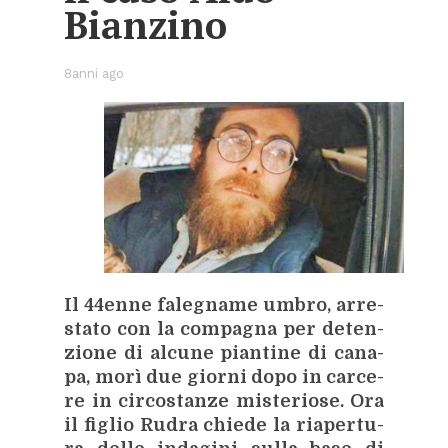
Bian­zi­no
8anni ago
Il 44en­ne fa­le­gna­me um­bro, ar­re­
sta­to con la com­pa­gna per de­ten­
zio­ne di al­cu­ne pian­ti­ne di ca­na­
pa, morì due gior­ni dopo in car­ce­
re in cir­co­stan­ze mi­ste­rio­se. Ora
il fi­glio Ru­dra chie­de la ria­per­tu­