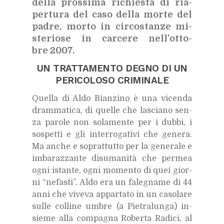
del­la pros­si­ma ri­chie­sta di ria­
per­tu­ra del caso del­la mor­te del
pa­dre, mor­to in cir­co­stan­ze mi­
ste­rio­se in car­ce­re nel­l’ot­to­
bre 2007.
UN TRAT­TA­MEN­TO DE­GNO DI UN
PE­RI­CO­LO­SO CRI­MI­NA­LE
Quel­la di Aldo Bian­zi­no è una vi­cen­da
dram­ma­ti­ca, di quel­le che la­scia­no sen­
za pa­ro­le non so­la­men­te per i dub­bi, i
so­spet­ti e gli in­ter­ro­ga­ti­vi che ge­ne­ra.
Ma an­che e so­prat­tut­to per la ge­ne­ra­le e
im­ba­raz­zan­te di­su­ma­ni­tà che per­mea
ogni istan­te, ogni mo­men­to di quei gior­
ni “ne­fa­sti”. Aldo era un fa­le­gna­me di 44
anni che vi­ve­va ap­par­ta­to in un ca­so­la­re
sul­le col­li­ne um­bre (a Pie­tra­lun­ga) in­
sie­me alla com­pa­gna Ro­ber­ta Ra­di­ci, al