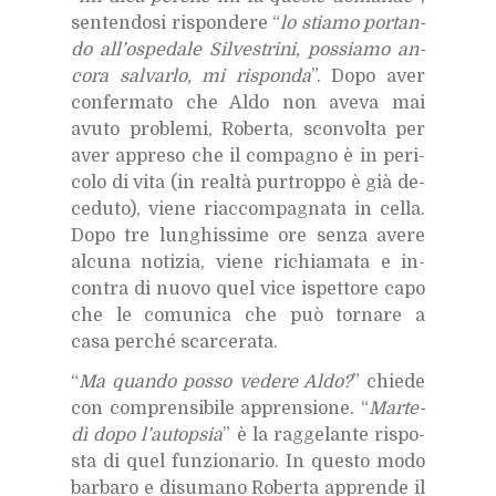
sen­ten­do­si ri­spon­de­re “
lo stia­mo por­tan­
do al­l’o­spe­da­le Sil­ve­stri­ni, pos­sia­mo an­
co­ra sal­var­lo, mi ri­spon­da
”. Dopo aver
con­fer­ma­to che Aldo non ave­va mai
avu­to pro­ble­mi, Ro­ber­ta, scon­vol­ta per
aver ap­pre­so che il com­pa­gno è in pe­ri­
co­lo di vita (in real­tà pur­trop­po è già de­
ce­du­to), vie­ne riac­com­pa­gna­ta in cel­la.
Dopo tre lun­ghis­si­me ore sen­za ave­re
al­cu­na no­ti­zia, vie­ne ri­chia­ma­ta e in­
con­tra di nuo­vo quel vice ispet­to­re capo
che le co­mu­ni­ca che può tor­na­re a
casa per­ché scar­ce­ra­ta.
“
Ma quan­do pos­so ve­de­re Aldo?
” chie­de
con com­pren­si­bi­le ap­pren­sio­ne. “
Mar­te­
dì dopo l’au­top­sia
” è la rag­ge­lan­te ri­spo­
sta di quel fun­zio­na­rio. In que­sto modo
bar­ba­ro e di­su­ma­no Ro­ber­ta ap­pren­de il