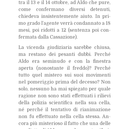
tra il 13 e il 14 ot­to­bre, ad Aldo che pure,
come con­fer­ma­no di­ver­si de­te­nu­ti,
chie­de­va in­si­sten­te­men­te aiu­to. In pri­
mo gra­do l’a­gen­te ver­rà con­dan­na­to a 18
mesi, poi ri­dot­ti a 12 (sen­ten­za poi con­
fer­ma­ta dal­la Cas­sa­zio­ne).
La vi­cen­da giu­di­zia­ria sa­reb­be chiu­sa,
ma re­sta­no dei pe­san­ti dub­bi. Per­ché
Aldo era se­mi­nu­do e con la fi­ne­stra
aper­ta (no­no­stan­te il fred­do)? Per­ché
tut­to quel mi­ste­ro sui suoi mo­vi­men­ti
nel po­me­rig­gio pri­ma del de­ces­so? Non
solo, nes­su­no ha mai spie­ga­to per qua­le
ra­gio­ne non sono sta­ti ef­fet­tua­ti i ri­lie­vi
del­la po­li­zia scien­ti­fi­ca nel­la sua cel­la,
né per­ché il ten­ta­ti­vo di ria­ni­ma­zio­ne
non fu ef­fet­tua­to nel­la cel­la stes­sa. An­
co­ra più mi­ste­rio­so il fat­to che una del­le