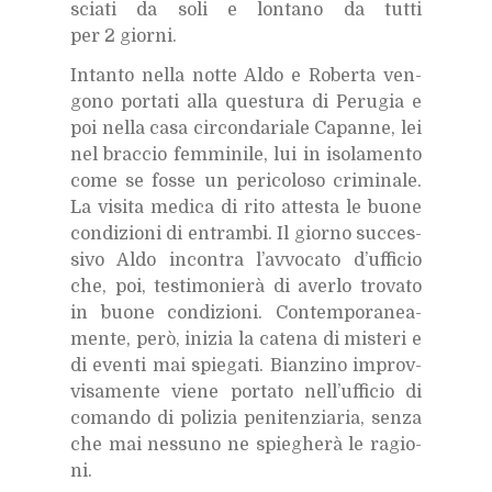
scia­ti da soli e lon­ta­no da tut­ti
per 2 gior­ni.
In­tan­to nel­la not­te Aldo e Ro­ber­ta ven­
go­no por­ta­ti alla que­stu­ra di Pe­ru­gia e
poi nel­la casa cir­con­da­ria­le Ca­pan­ne, lei
nel brac­cio fem­mi­ni­le, lui in iso­la­men­to
come se fos­se un pe­ri­co­lo­so cri­mi­na­le.
La vi­si­ta me­di­ca di rito at­te­sta le buo­ne
con­di­zio­ni di en­tram­bi. Il gior­no suc­ces­
si­vo Aldo in­con­tra l’av­vo­ca­to d’uf­fi­cio
che, poi, te­sti­mo­nie­rà di aver­lo tro­va­to
in buo­ne con­di­zio­ni. Con­tem­po­ra­nea­
men­te, però, ini­zia la ca­te­na di mi­ste­ri e
di even­ti mai spie­ga­ti. Bian­zi­no im­prov­
vi­sa­men­te vie­ne por­ta­to nel­l’uf­fi­cio di
co­man­do di po­li­zia pe­ni­ten­zia­ria, sen­za
che mai nes­su­no ne spie­ghe­rà le ra­gio­
ni.