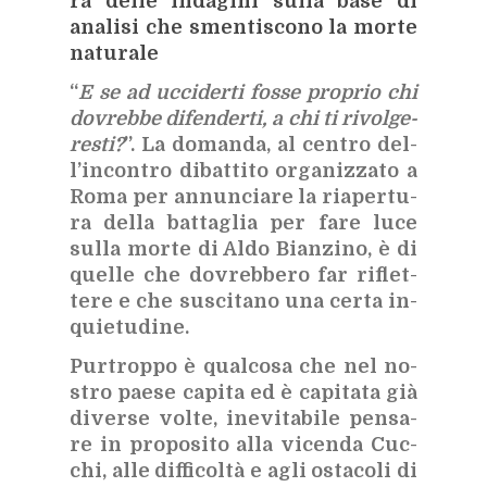
ra del­le in­da­gi­ni sul­la base di
ana­li­si che smen­ti­sco­no la mor­te
na­tu­ra­le
“
E se ad uc­ci­der­ti fos­se pro­prio chi
do­vreb­be di­fen­der­ti, a chi ti ri­vol­ge­
re­sti?
”. La do­man­da, al cen­tro del­
l’in­con­tro di­bat­ti­to or­ga­niz­za­to a
Roma per an­nun­cia­re la
ria­per­tu­
ra del­la bat­ta­glia per fare luce
sul­la mor­te di Aldo Bian­zi­no, è di
quel­le che do­vreb­be­ro far ri­flet­
te­re e che su­sci­ta­no una cer­ta in­
quie­tu­di­ne.
Pur­trop­po è qual­co­sa che nel no­
stro pae­se ca­pi­ta ed è ca­pi­ta­ta già
di­ver­se vol­te, ine­vi­ta­bi­le pen­sa­
re in pro­po­si­to alla vi­cen­da Cuc­
chi, alle dif­fi­col­tà e agli osta­co­li di