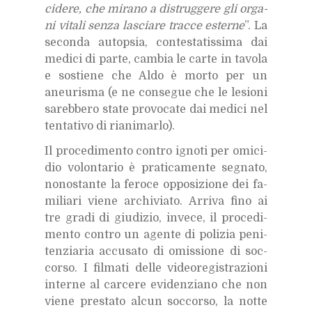
ci­de­re, che mi­ra­no a di­strug­ge­re gli or­ga­
ni vi­ta­li sen­za la­scia­re trac­ce ester­ne
”. La
se­con­da au­top­sia, con­te­sta­tis­si­ma dai
me­di­ci di par­te, cam­bia le car­te in ta­vo­la
e so­stie­ne che Aldo è mor­to per un
aneu­ri­sma (e ne con­se­gue che le le­sio­ni
sa­reb­be­ro sta­te pro­vo­ca­te dai me­di­ci nel
ten­ta­ti­vo di ria­ni­mar­lo).
Il pro­ce­di­men­to con­tro igno­ti per omi­ci­
dio vo­lon­ta­rio è pra­ti­ca­men­te se­gna­to,
no­no­stan­te la fe­ro­ce op­po­si­zio­ne dei fa­
mi­lia­ri vie­ne ar­chi­via­to. Ar­ri­va fino ai
tre gra­di di giu­di­zio, in­ve­ce, il pro­ce­di­
men­to con­tro un agen­te di po­li­zia pe­ni­
ten­zia­ria ac­cu­sa­to di omis­sio­ne di soc­
cor­so. I fil­ma­ti del­le vi­deo­re­gi­stra­zio­ni
in­ter­ne al car­ce­re evi­den­zia­no che non
vie­ne pre­sta­to al­cun soc­cor­so, la not­te