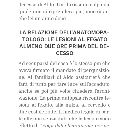
de­ces­so di Aldo. Un du­ris­si­mo col­po dal
qua­le non si ri­pren­de­rà più, mo­ri­rà an­
che lei un anno dopo.
LA RE­LA­ZIO­NE DEL­L’A­NA­TO­MO­PA­
TO­LO­GO: LE LE­SIO­NI AL FE­GA­TO
AL­ME­NO DUE ORE PRI­MA DEL DE­
CES­SO
Ad oc­cu­par­si del caso è lo stes­so pm che
ave­va fir­ma­to il man­da­to di per­qui­si­zio­
ne. Ai fa­mi­lia­ri di Aldo as­si­cu­re­rà che
farà di tut­to per fare luce sul­l’ac­ca­du­to,
an­che se poi più vol­te chie­de­rà l’ar­chi­
via­zio­ne. La pri­ma au­top­sia ri­scon­tra le­
sio­ni al fe­ga­to, alla mil­za, al cer­vel­lo e
due co­sto­le rot­te. Il me­di­co le­ga­le di par­
te af­fer­ma sen­za dubi che le le­sio­ni sono
ef­fet­to di “
col­pi dati chia­ra­men­te per uc­