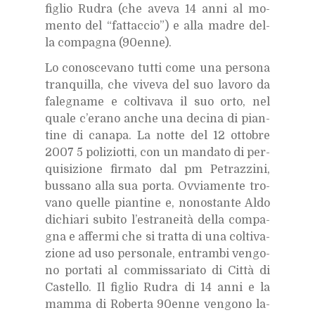
fi­glio Ru­dra (che ave­va 14 anni al mo­
men­to del “fat­tac­cio”) e alla ma­dre del­
la com­pa­gna (90en­ne).
Lo co­no­sce­va­no tut­ti come una per­so­na
tran­quil­la, che vi­ve­va del suo la­vo­ro da
fa­le­gna­me e col­ti­va­va il suo orto, nel
qua­le c’e­ra­no an­che una de­ci­na di pian­
ti­ne di ca­na­pa. La not­te del 12 ot­to­bre
2007 5 po­li­ziot­ti, con un man­da­to di per­
qui­si­zio­ne fir­ma­to dal pm Pe­traz­zi­ni,
bus­sa­no alla sua por­ta. Ov­via­men­te tro­
va­no quel­le pian­ti­ne e, no­no­stan­te Aldo
di­chia­ri su­bi­to l’e­stra­nei­tà del­la com­pa­
gna e af­fer­mi che si trat­ta di una col­ti­va­
zio­ne ad uso per­so­na­le, en­tram­bi ven­go­
no por­ta­ti al com­mis­sa­ria­to di Cit­tà di
Ca­stel­lo. Il fi­glio Ru­dra di 14 anni e la
mam­ma di Ro­ber­ta 90en­ne ven­go­no la­