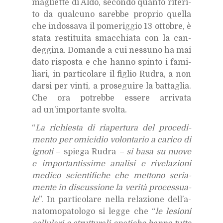
ma­gliet­te di Aldo, se­con­do quan­to ri­fe­ri­
to da qual­cu­no sa­reb­be pro­prio quel­la
che in­dos­sa­va il po­me­rig­gio 13 ot­to­bre, è
sta­ta re­sti­tui­ta smac­chia­ta con la can­
deg­gi­na. Do­man­de a cui nes­su­no ha mai
dato ri­spo­sta e che han­no spin­to i fa­mi­
lia­ri, in par­ti­co­la­re il fi­glio Ru­dra, a non
dar­si per vin­ti, a pro­se­gui­re la bat­ta­glia.
Che ora po­treb­be es­se­re ar­ri­va­ta
ad un’im­por­tan­te svol­ta.
“
La ri­chie­sta di ria­per­tu­ra del pro­ce­di­
men­to per omi­ci­dio vo­lon­ta­rio a ca­ri­co di
igno­ti
– spie­ga Ru­dra
– si basa su nuo­ve
e im­por­tan­tis­si­me ana­li­si e ri­ve­la­zio­ni
me­di­co scien­ti­fi­che che met­to­no se­ria­
men­te in di­scus­sio­ne la ve­ri­tà pro­ces­sua­
le
”. In par­ti­co­la­re nel­la re­la­zio­ne del­l’a­
na­to­mo­pa­to­lo­go si leg­ge che “
le le­sio­ni