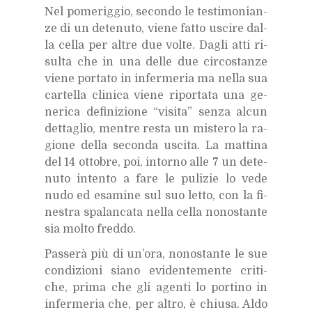
Nel po­me­rig­gio, se­con­do le te­sti­mo­nian­
ze di un de­te­nu­to, vie­ne fat­to usci­re dal­
la cel­la per al­tre due vol­te. Da­gli atti ri­
sul­ta che in una del­le due cir­co­stan­ze
vie­ne por­ta­to in in­fer­me­ria ma nel­la sua
car­tel­la cli­ni­ca vie­ne ri­por­ta­ta una ge­
ne­ri­ca de­fi­ni­zio­ne “vi­si­ta” sen­za al­cun
det­ta­glio, men­tre re­sta un mi­ste­ro la ra­
gio­ne del­la se­con­da usci­ta. La mat­ti­na
del 14 ot­to­bre, poi, in­tor­no alle 7 un de­te­
nu­to in­ten­to a fare le pu­li­zie lo vede
nudo ed esa­mi­ne sul suo let­to, con la fi­
ne­stra spa­lan­ca­ta nel­la cel­la no­no­stan­te
sia mol­to fred­do.
Pas­se­rà più di un’o­ra, no­no­stan­te le sue
con­di­zio­ni sia­no evi­den­te­men­te cri­ti­
che, pri­ma che gli agen­ti lo por­ti­no in
in­fer­me­ria che, per al­tro, è chiu­sa. Aldo