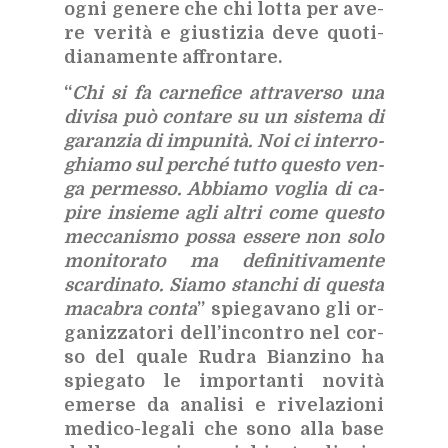
ogni ge­ne­re che chi lot­ta per ave­
re ve­ri­tà e giu­sti­zia deve quo­ti­
dia­na­men­te af­fron­ta­re.
“
Chi si fa car­ne­fi­ce at­tra­ver­so una
di­vi­sa può con­ta­re su un si­ste­ma di
ga­ran­zia di im­pu­ni­tà. Noi ci in­ter­ro­
ghia­mo sul per­ché tut­to que­sto ven­
ga per­mes­so. Ab­bia­mo vo­glia di ca­
pi­re in­sie­me agli al­tri come que­sto
mec­ca­ni­smo pos­sa es­se­re non solo
mo­ni­to­ra­to ma de­fi­ni­ti­va­men­te
scar­di­na­to. Sia­mo stan­chi di que­sta
ma­ca­bra con­ta
” spie­ga­va­no gli or­
ga­niz­za­to­ri del­l’in­con­tro nel cor­
so del qua­le Ru­dra Bian­zi­no ha
spie­ga­to le im­por­tan­ti no­vi­tà
emer­se da ana­li­si e ri­ve­la­zio­ni
me­di­co-le­ga­li che sono alla base