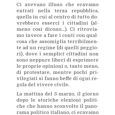
Ci ave­va­no il­lu­so che era­va­mo
en­tra­ti nel­la ter­za re­pub­bli­ca,
quel­la in cui al cen­tro di tut­to do­
vreb­be­ro es­ser­ci i cit­ta­di­ni (al­
me­no così di­co­no…). Ci ri­tro­via­
mo in­ve­ce a
fare i con­ti con qual­
co­sa che as­so­mi­glia ter­ri­bil­men­
te ad un re­gi­me (di quel­li peg­gio­
ri), dove i sem­pli­ci cit­ta­di­ni non
sono nep­pu­re li­be­ri di espri­me­re
le pro­prie opi­nio­ni o, tan­to meno,
di pro­te­sta­re, men­tre po­chi pri­
vi­le­gia­ti si fan­no bef­fe di ogni re­
go­la del vi­ve­re ci­vi­le.
La mat­ti­na del 5 mar­zo, il gior­no
dopo le sto­ri­che ele­zio­ni po­li­ti­
che che han­no scon­vol­to il pa­no­
ra­ma po­li­ti­co ita­lia­no, ci era­va­mo