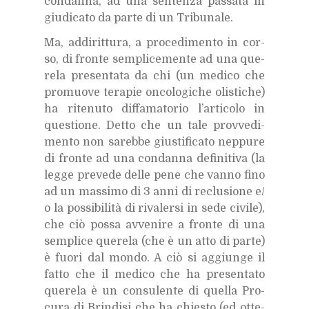
con­dan­na, ad una sen­ten­za pas­sa­ta in
giu­di­ca­to da par­te di un Tri­bu­na­le.
Ma, ad­di­rit­tu­ra, a pro­ce­di­men­to in cor­
so, di fron­te sem­pli­ce­men­te ad una que­
re­la pre­sen­ta­ta da chi (un me­di­co che
pro­muo­ve te­ra­pie on­co­lo­gi­che oli­sti­che)
ha ri­te­nu­to dif­fa­ma­to­rio l’ar­ti­co­lo in
que­stio­ne. Det­to che un tale prov­ve­di­
men­to non sa­reb­be giu­sti­fi­ca­to nep­pu­re
di fron­te ad una con­dan­na de­fi­ni­ti­va (la
leg­ge pre­ve­de del­le pene che van­no fino
ad un mas­si­mo di 3 anni di re­clu­sio­ne e/​
o la pos­si­bi­li­tà di ri­va­ler­si in sede ci­vi­le),
che ciò pos­sa av­ve­ni­re a fron­te di una
sem­pli­ce que­re­la (che è un atto di par­te)
è fuo­ri dal mon­do. A ciò si ag­giun­ge il
fat­to che il me­di­co che ha pre­sen­ta­to
que­re­la è un con­su­len­te di quel­la Pro­
cu­ra di Brin­di­si che ha chie­sto (ed ot­te­