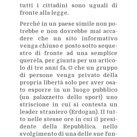
tut­ti i cit­ta­di­ni sono ugua­li di
fron­te alla leg­ge.
Per­ché in un pae­se si­mi­le non po­
treb­be e non do­vreb­be mai ac­ca­
de­re che un sito in­for­ma­ti­vo
ven­ga chiu­so e po­sto sot­to se­que­
stro di fron­te ad una sem­pli­ce
que­re­la, per giun­ta per un ar­ti­co­
lo di tre anni fa. O che un grup­po
di per­so­ne ven­ga pri­va­to del­la
pro­pria li­ber­tà solo per aver osa­
to espor­re in un luo­go pub­bli­co
(un pa­laz­zet­to del­lo sport) uno
stri­scio­ne in cui si con­te­sta un
lea­der stra­nie­ro (Er­do­gan). Il tut­
to nel­le stes­se ore in cui il pre­si­
den­te del­la Re­pub­bli­ca, nel­lo
svol­gi­men­to di una del­le sue fun­