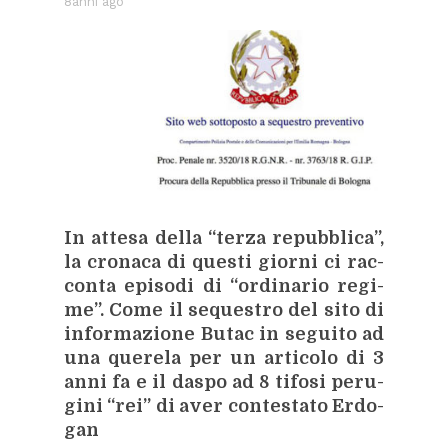
8anni ago
In at­te­sa del­la “ter­za re­pub­bli­ca”,
la cro­na­ca di que­sti gior­ni ci rac­
con­ta epi­so­di di “or­di­na­rio re­gi­
me”. Come il se­que­stro del sito di
in­for­ma­zio­ne Bu­tac in se­gui­to ad
una que­re­la per un ar­ti­co­lo di 3
anni fa e il da­spo ad 8 ti­fo­si pe­ru­
gi­ni “rei” di aver con­te­sta­to Er­do­
gan