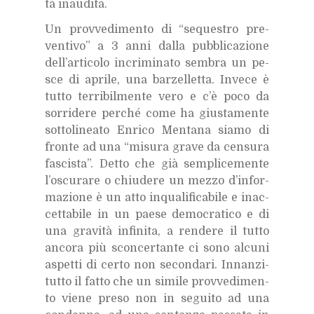
tà inau­di­ta.
Un prov­ve­di­men­to di “se­que­stro pre­
ven­ti­vo” a 3 anni dal­la pub­bli­ca­zio­ne
del­l’ar­ti­co­lo in­cri­mi­na­to sem­bra un pe­
sce di apri­le, una bar­zel­let­ta. In­ve­ce è
tut­to ter­ri­bil­men­te vero e c’è poco da
sor­ri­de­re per­ché come ha giu­sta­men­te
sot­to­li­nea­to En­ri­co Men­ta­na sia­mo di
fron­te ad una “mi­su­ra gra­ve da cen­su­ra
fa­sci­sta”. Det­to che già sem­pli­ce­men­te
l’o­scu­ra­re o chiu­de­re un mez­zo d’in­for­
ma­zio­ne è un atto in­qua­li­fi­ca­bi­le e inac­
cet­ta­bi­le in un pae­se de­mo­cra­ti­co e di
una gra­vi­tà in­fi­ni­ta, a ren­de­re il tut­to
an­co­ra più scon­cer­tan­te ci sono al­cu­ni
aspet­ti di cer­to non se­con­da­ri. In­nan­zi­
tut­to il fat­to che un si­mi­le prov­ve­di­men­
to vie­ne pre­so non in se­gui­to ad una