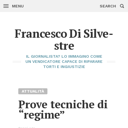
MENU
SEARCH
Skip
to
con­
tent
Fran­ce­sco Di Sil­ve­
stre
IL GIOR­NA­LI­STA? LO IM­MA­GI­NO COME
UN VEN­DI­CA­TO­RE CA­PA­CE DI RI­PA­RA­RE
TOR­TI E IN­GIU­STI­ZIE
AT­TUA­LI­TÀ
Pro­ve tec­ni­che di
“re­gi­me”