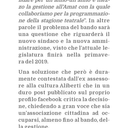
fi­da­re per un anno-un anno e mez­
zo la ge­stio­ne al­l’A­mat con la qua­le
col­la­bo­ria­mo per la pro­gram­ma­zio­
ne del­la sta­gio­ne tea­tra­le
”. In al­tre
pa­ro­le il pro­ble­ma del ban­do sarà
una que­stio­ne che ri­guar­de­rà il
nuo­vo sin­da­co e la nuo­va am­mi­
ni­stra­zio­ne, vi­sto che l’at­tua­le le­
gi­sla­tu­ra fi­ni­rà nel­la pri­ma­ve­
ra del 2019.
Una so­lu­zio­ne che però è du­ra­
men­te con­te­sta­ta dal­l’ex as­ses­so­
re alla cul­tu­ra Ali­ber­ti che in un
duro post pub­bli­ca­to sul pro­prio
pro­fi­lo fa­ce­book cri­ti­ca la de­ci­sio­
ne, chie­den­do a gran voce che sia
un’as­so­cia­zio­ne cit­ta­di­na ad oc­
cu­par­si, al­me­no fino al ban­do, del­
la ge­stio­ne.