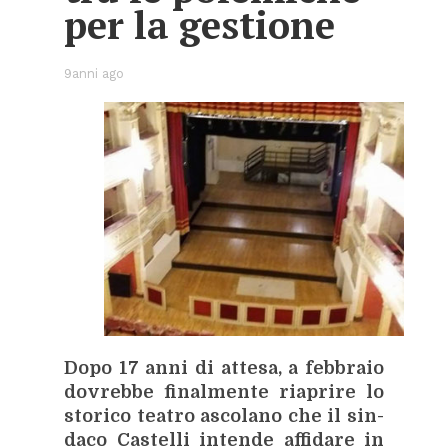
per la ge­stio­ne
9anni ago
Dopo 17 anni di at­te­sa, a feb­bra­io
do­vreb­be fi­nal­men­te ria­pri­re lo
sto­ri­co tea­tro asco­la­no che il sin­
da­co Ca­stel­li in­ten­de af­fi­da­re in