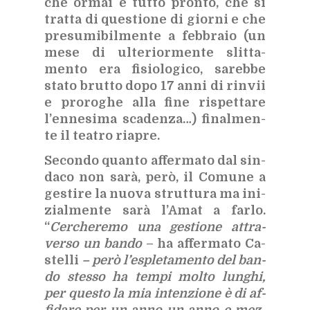
che or­mai è tut­to pron­to, che si
trat­ta di que­stio­ne di gior­ni e che
pre­su­mi­bil­men­te a feb­bra­io (un
mese di ul­te­rior­men­te slit­ta­
men­to era fi­sio­lo­gi­co, sa­reb­be
sta­to brut­to dopo 17 anni di rin­vii
e pro­ro­ghe alla fine ri­spet­ta­re
l’en­ne­si­ma sca­den­za…) fi­nal­men­
te il tea­tro ria­pre.
Se­con­do quan­to af­fer­ma­to dal sin­
da­co non sarà, però, il Co­mu­ne a
ge­sti­re la nuo­va strut­tu­ra ma ini­
zial­men­te sarà l’A­mat a far­lo.
“
Cer­che­re­mo una ge­stio­ne at­tra­
ver­so un ban­do
– ha af­fer­ma­to Ca­
stel­li
– però l’e­sple­ta­men­to del ban­
do stes­so ha tem­pi mol­to lun­ghi,
per que­sto la mia in­ten­zio­ne è di af­