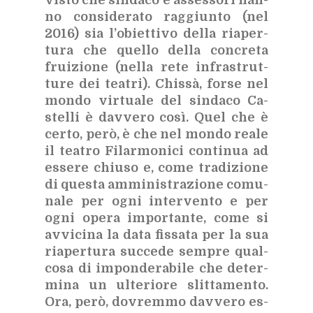
vi­sto che sin­da­co e as­ses­so­ri han­
no con­si­de­ra­to rag­giun­to (nel
2016) sia l’o­biet­ti­vo del­la ria­per­
tu­ra che quel­lo del­la con­cre­ta
frui­zio­ne (nel­la rete in­fra­strut­
tu­re dei tea­tri). Chis­sà, for­se nel
mon­do vir­tua­le del sin­da­co Ca­
stel­li è dav­ve­ro così. Quel che è
cer­to, però, è che nel mon­do rea­le
il tea­tro Fi­lar­mo­ni­ci con­ti­nua ad
es­se­re chiu­so e, come tra­di­zio­ne
di que­sta am­mi­ni­stra­zio­ne co­mu­
na­le per ogni in­ter­ven­to e per
ogni ope­ra im­por­tan­te, come si
av­vi­ci­na la data fis­sa­ta per la sua
ria­per­tu­ra suc­ce­de sem­pre qual­
co­sa di im­pon­de­ra­bi­le che de­ter­
mi­na un ul­te­rio­re slit­ta­men­to.
Ora, però, do­vrem­mo dav­ve­ro es­