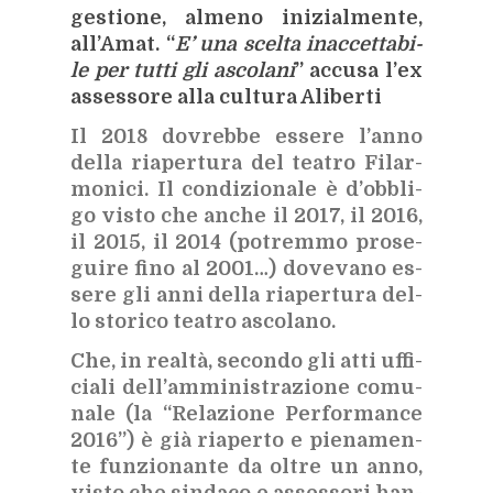
ge­stio­ne, al­me­no ini­zial­men­te,
al­l’A­mat. “
E’ una scel­ta inac­cet­ta­bi­
le per tut­ti gli asco­la­ni
” ac­cu­sa l’ex
as­ses­so­re alla cul­tu­ra Ali­ber­ti
Il 2018 do­vreb­be es­se­re l’an­no
del­la ria­per­tu­ra del tea­tro Fi­lar­
mo­ni­ci. Il con­di­zio­na­le è d’ob­bli­
go vi­sto che an­che il 2017, il 2016,
il 2015, il 2014 (po­trem­mo
pro­se­
gui­re fino al 2001…) do­ve­va­no es­
se­re gli anni del­la ria­per­tu­ra del­
lo sto­ri­co tea­tro asco­la­no.
Che, in real­tà, se­con­do gli atti uf­fi­
cia­li del­l’am­mi­ni­stra­zio­ne co­mu­
na­le (la “Re­la­zio­ne Per­for­man­ce
2016”) è già ria­per­to e pie­na­men­
te fun­zio­nan­te da ol­tre un anno,