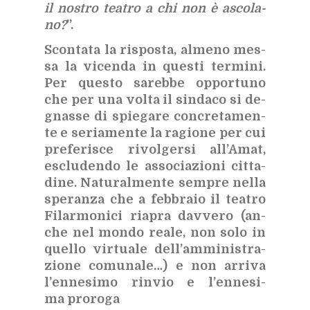
il no­stro tea­tro a chi non è asco­la­
no?
”.
Scon­ta­ta la ri­spo­sta, al­me­no mes­
sa la vi­cen­da in que­sti ter­mi­ni.
Per que­sto sa­reb­be op­por­tu­no
che per una vol­ta il sin­da­co si de­
gnas­se di spie­ga­re con­cre­ta­men­
te e se­ria­men­te la ra­gio­ne per cui
pre­fe­ri­sce ri­vol­ger­si al­l’A­mat,
esclu­den­do le as­so­cia­zio­ni cit­ta­
di­ne. Na­tu­ral­men­te sem­pre nel­la
spe­ran­za che a feb­bra­io il tea­tro
Fi­lar­mo­ni­ci ria­pra dav­ve­ro (an­
che nel mon­do rea­le, non solo in
quel­lo vir­tua­le del­l’am­mi­ni­stra­
zio­ne co­mu­na­le…) e non ar­ri­va
l’en­ne­si­mo rin­vio e l’en­ne­si­
ma pro­ro­ga