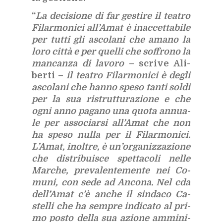
“
La de­ci­sio­ne di far ge­sti­re il tea­tro
Fi­lar­mo­ni­ci al­l’A­mat è inac­cet­ta­bi­le
per tut­ti gli asco­la­ni che ama­no la
loro cit­tà e per quel­li che sof­fro­no la
man­can­za di la­vo­ro
– scri­ve Ali­
ber­ti –
il tea­tro Fi­lar­mo­ni­ci è de­gli
asco­la­ni che han­no spe­so tan­ti sol­di
per la sua ri­strut­tu­ra­zio­ne e che
ogni anno pa­ga­no una quo­ta an­nua­
le per as­so­ciar­si al­l’A­mat che non
ha spe­so nul­la per il Fi­lar­mo­ni­ci.
L’A­mat, inol­tre, è un’or­ga­niz­za­zio­ne
che di­stri­bui­sce spet­ta­co­li nel­le
Mar­che, pre­va­len­te­men­te nei Co­
mu­ni, con sede ad An­co­na. Nel cda
del­l’A­mat c’è an­che il sin­da­co Ca­
stel­li che ha sem­pre in­di­ca­to al pri­
mo po­sto del­la sua azio­ne am­mi­ni­