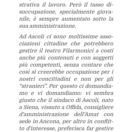
stra­ti­va il la­vo­ro. Però il tas­so di­
soc­cu­pa­zio­ne, spe­cial­men­te gio­va­
ni­le, è sem­pre au­men­ta­to sot­to la
sua am­mi­ni­stra­zio­ne.
Ad Asco­li ci sono mol­tis­si­me as­so­
cia­zio­ni cit­ta­di­ne che po­treb­be­ro
ge­sti­re il tea­tro Fi­lar­mo­ni­ci a co­sti
an­che più con­te­nu­ti e con sog­get­ti
più com­pe­ten­ti, sen­za con­ta­re che
così si cree­reb­be oc­cu­pa­zio­ne per i
no­stri con­cit­ta­di­ni e non per gli
“stra­nie­ri”. Per que­sto ci do­man­dia­
mo e vi do­man­dia­mo: vi sem­bra
giu­sto che il sin­da­co di Asco­li, nato
a Sie­na, vis­su­to a Of­fi­da, con­si­glie­re
d’am­mi­ni­stra­zio­ne del­l’A­mat con
sede in An­co­na, per al­tro in con­flit­
to d’in­te­res­se, pre­fe­ri­sca far ge­sti­re