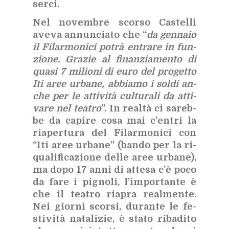
ser­ci.
Nel no­vem­bre scor­so Ca­stel­li
ave­va an­nun­cia­to che “
da gen­na­io
il Fi­lar­mo­ni­ci po­trà en­tra­re in fun­
zio­ne. Gra­zie al fi­nan­zia­men­to di
qua­si 7 mi­lio­ni di euro del pro­get­to
Iti aree ur­ba­ne, ab­bia­mo i sol­di an­
che per le at­ti­vi­tà cul­tu­ra­li da at­ti­
va­re nel tea­tro
”. In real­tà ci sa­reb­
be da ca­pi­re cosa mai c’en­tri la
ria­per­tu­ra del Fi­lar­mo­ni­ci con
“Iti aree ur­ba­ne” (ban­do per la ri­
qua­li­fi­ca­zio­ne del­le aree ur­ba­ne),
ma dopo 17 anni di at­te­sa c’è poco
da fare i pi­gno­li, l’im­por­tan­te è
che il tea­tro ria­pra real­men­te.
Nei gior­ni scor­si, du­ran­te le fe­
sti­vi­tà na­ta­li­zie, è sta­to ri­ba­di­to