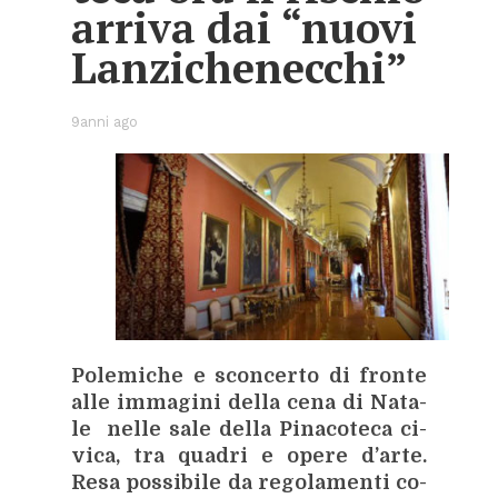
ar­ri­va dai “nuo­vi
Lan­zi­che­nec­chi”
9anni ago
Po­le­mi­che e scon­cer­to di fron­te
alle im­ma­gi­ni del­la cena di Na­ta­
le nel­le sale del­la Pi­na­co­te­ca ci­
vi­ca, tra qua­dri e ope­re d’ar­te.
Resa pos­si­bi­le da re­go­la­men­ti co­