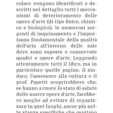
co­la­re ven­go­no iden­ti­fi­ca­ti e de­
scrit­ti nel det­ta­glio tut­ti i mec­ca­
ni­smi di de­te­rio­ra­men­to del­le
ope­re d’ar­te (di tipo fi­si­co, chi­mi­
co e bio­lo­gi­co), le nu­me­ro­si sor­
gen­ti di in­qui­na­men­to e l’im­por­
tan­za fon­da­men­ta­le del­la qua­li­tà
del­l’a­ria al­l’in­ter­no del­le sale
dove sono espo­ste e con­ser­va­te
qua­dri e ope­re d’ar­te. Leg­gen­do
at­ten­ta­men­te tut­ti il li­bro, ma in
par­ti­co­la­re quel­le pa­gi­ne, il sin­
da­co, l’as­ses­so­re alla cul­tu­ra e il
prof. Pa­pet­ti sco­pri­reb­be­ro che,
se han­no a cuo­re lo sta­to di sa­lu­te
del­le no­stre ope­re d’ar­te, fa­reb­be­
ro me­glio ad evi­ta­re di or­ga­niz­
za­re in quei luo­ghi, an­cor più nel­
le stan­ze spe­ci­fi­che che ospi­ta­no