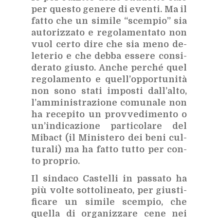
per que­sto ge­ne­re di even­ti. Ma il
fat­to che un si­mi­le “scem­pio” sia
au­to­riz­za­to e re­go­la­men­ta­to non
vuol cer­to dire che sia meno de­
le­te­rio e che deb­ba es­se­re con­si­
de­ra­to giu­sto. An­che per­ché quel
re­go­la­men­to e quel­l’op­por­tu­ni­tà
non sono sta­ti im­po­sti dal­l’al­to,
l’am­mi­ni­stra­zio­ne co­mu­na­le non
ha re­ce­pi­to un prov­ve­di­men­to o
un’in­di­ca­zio­ne par­ti­co­la­re del
Mi­bact (il Mi­ni­ste­ro dei beni cul­
tu­ra­li) ma ha fat­to tut­to per con­
to pro­prio.
Il sin­da­co Ca­stel­li in pas­sa­to ha
più vol­te sot­to­li­nea­to, per giu­sti­
fi­ca­re un si­mi­le scem­pio, che
quel­la di or­ga­niz­za­re cene nei