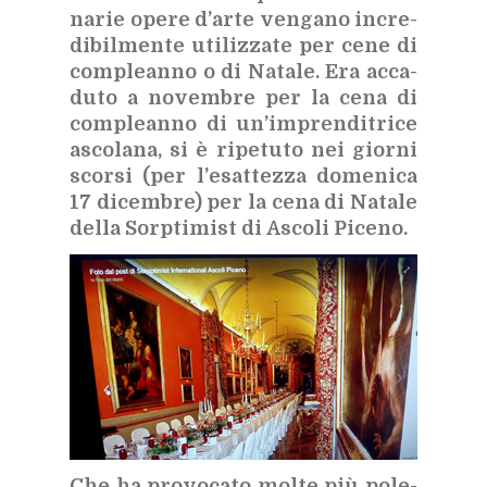
na­rie ope­re d’ar­te ven­ga­no in­cre­
di­bil­men­te uti­liz­za­te per cene di
com­plean­no o di Na­ta­le. Era ac­ca­
du­to a no­vem­bre per la cena di
com­plean­no di un’im­pren­di­tri­ce
asco­la­na, si è ri­pe­tu­to nei gior­ni
scor­si (per l’e­sat­tez­za do­me­ni­ca
17 di­cem­bre) per la cena di Na­ta­le
del­la Sorp­ti­mi­st di Asco­li Pi­ce­no.
Che ha pro­vo­ca­to mol­te più po­le­