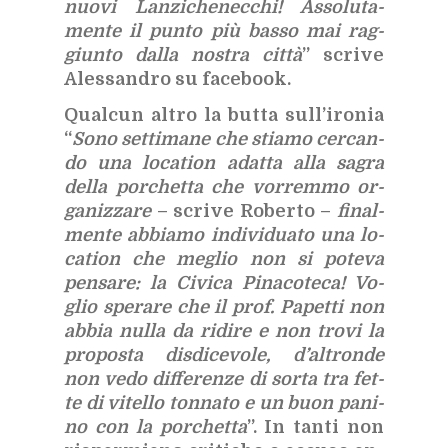
nuo­vi Lan­zi­che­nec­chi! As­so­lu­ta­
men­te il pun­to più bas­so mai rag­
giun­to dal­la no­stra cit­tà
” scri­ve
Ales­san­dro su fa­ce­book.
Qual­cun al­tro la but­ta sul­l’i­ro­nia
“
Sono set­ti­ma­ne che stia­mo cer­can­
do una lo­ca­tion adat­ta alla sa­gra
del­la por­chet­ta che vor­rem­mo or­
ga­niz­za­re
– scri­ve Ro­ber­to –
fi­nal­
men­te ab­bia­mo in­di­vi­dua­to una lo­
ca­tion che me­glio non si po­te­va
pen­sa­re: la Ci­vi­ca Pi­na­co­te­ca! Vo­
glio spe­ra­re che il prof. Pa­pet­ti non
ab­bia nul­la da ri­di­re e non tro­vi la
pro­po­sta di­sdi­ce­vo­le, d’al­tron­de
non vedo dif­fe­ren­ze di sor­ta tra fet­
te di vi­tel­lo ton­na­to e un buon pa­ni­
no con la por­chet­ta
”. In tan­ti non