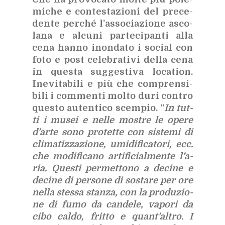
mi­che e con­te­sta­zio­ni del pre­ce­
den­te per­ché l’as­so­cia­zio­ne asco­
la­na e al­cu­ni par­te­ci­pan­ti alla
cena han­no inon­da­to i so­cial con
foto e post ce­le­bra­ti­vi del­la cena
in que­sta sug­ge­sti­va lo­ca­tion.
Ine­vi­ta­bi­li e più che com­pren­si­
bi­li i com­men­ti mol­to duri con­tro
que­sto au­ten­ti­co scem­pio. “
In tut­
ti i mu­sei e nel­le mo­stre le ope­re
d’ar­te sono pro­tet­te con si­ste­mi di
cli­ma­tiz­za­zio­ne, umi­di­fi­ca­to­ri, ecc.
che mo­di­fi­ca­no ar­ti­fi­cial­men­te l’a­
ria. Que­sti per­met­to­no a de­ci­ne e
de­ci­ne di per­so­ne di so­sta­re per ore
nel­la stes­sa stan­za, con la pro­du­zio­
ne di fumo da can­de­le, va­po­ri da
cibo cal­do, frit­to e quan­t’al­tro. I