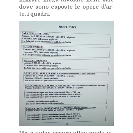
dove sono espo­ste le ope­re d’ar­
te, i qua­dri.
Ma, a vo­ler es­se­re ol­tre modo pi­