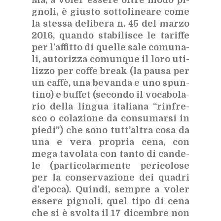
gno­li, è giu­sto sot­to­li­nea­re come
la stes­sa de­li­be­ra n. 45 del mar­zo
2016, quan­do sta­bi­li­sce le ta­rif­fe
per l’af­fit­to di quel­le sale co­mu­na­
li, au­to­riz­za co­mun­que il loro uti­
liz­zo per cof­fe break (la pau­sa per
un caf­fè, una be­van­da e uno spun­
ti­no) e buf­fet (se­con­do il vo­ca­bo­la­
rio del­la lin­gua ita­lia­na “rin­fre­
sco o co­la­zio­ne da con­su­mar­si in
pie­di”) che sono tut­t’al­tra cosa da
una e vera pro­pria cena, con
mega ta­vo­la­ta con tan­to di can­de­
le (par­ti­co­lar­men­te pe­ri­co­lo­se
per la con­ser­va­zio­ne dei qua­dri
d’e­po­ca). Quin­di, sem­pre a vo­ler
es­se­re pi­gno­li, quel tipo di cena
che si è svol­ta il 17 di­cem­bre non