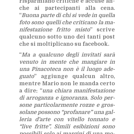
ri­spar­mia­no cri­ti­che e ac­cu­se an­
che ai par­te­ci­pan­ti alla cena.
“
Buo­na par­te di chi si vede in quel­la
foto sono quel­li che cri­ti­ca­no la ma­
ni­fe­sta­zio­ne frit­to mi­sto
” scri­ve
qual­cu­no sot­to uno dei tan­ti post
che si mol­ti­pli­ca­no su fa­ce­book.
“
Ma a qual­cu­no de­gli in­vi­ta­ti sarà
ve­nu­to in men­te che man­gia­re in
una Pi­na­co­te­ca non è il luo­go ade­
gua­to
” ag­giun­ge qual­cun al­tro,
men­tre Ma­rio non le man­da cer­to
a dire: “
una chia­ra ma­ni­fe­sta­zio­ne
di ar­ro­gan­za e igno­ran­za. Solo per­
so­ne par­ti­co­lar­men­te roz­ze e gros­
so­la­ne pos­so­no “pro­fa­na­re” una gal­
le­ria d’ar­te con vi­tel­lo ton­na­to e
“live frit­te”. Si­mi­li esi­bi­zio­ni sono
pos­si­bi­li solo ai mar­gi­ni di una mo­