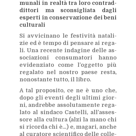
mu­na­li in real­tà tra loro con­trad­
dit­to­ri ma scon­si­glia­ta da­gli
esper­ti in con­ser­va­zio­ne dei beni
cul­tu­ra­li
Si av­vi­ci­na­no le fe­sti­vi­tà na­ta­li­
zie ed è tem­po di pen­sa­re ai re­ga­
li. Una re­cen­te in­da­gi­ne del­le as­
so­cia­zio­ni con­su­ma­to­ri han­no
evi­den­zia­to come l’og­get­to più
re­ga­la­to nel no­stro pae­se re­sta,
no­no­stan­te tut­to, il li­bro.
A tal pro­po­si­to, ce ne è uno che,
dopo gli even­ti de­gli ul­ti­mi gior­
ni, an­dreb­be as­so­lu­ta­men­te re­ga­
la­to al sin­da­co Ca­stel­li, al­l’as­ses­
so­re alla cul­tu­ra (alzi la mano chi
si ri­cor­da chi è…) e, ma­ga­ri, an­che
al cu­ra­to­re scien­ti­fi­co del­le col­le­