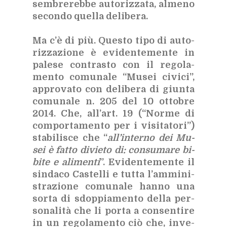
sem­bre­reb­be au­to­riz­za­ta, al­me­no
se­con­do quel­la de­li­be­ra.
Ma c’è di più. Que­sto tipo di au­to­
riz­za­zio­ne è evi­den­te­men­te in
pa­le­se con­tra­sto con il re­go­la­
men­to co­mu­na­le “Mu­sei ci­vi­ci”,
ap­pro­va­to con de­li­be­ra di giun­ta
co­mu­na­le n. 205 del 10 ot­to­bre
2014. Che, al­l’art. 19 (“Nor­me di
com­por­ta­men­to per i vi­si­ta­to­ri”)
sta­bi­li­sce che “
al­l’in­ter­no dei Mu­
sei è fat­to di­vie­to di: con­su­ma­re bi­
bi­te e ali­men­ti
”. Evi­den­te­men­te il
sin­da­co Ca­stel­li e tut­ta l’am­mi­ni­
stra­zio­ne co­mu­na­le han­no una
sor­ta di sdop­pia­men­to del­la per­
so­na­li­tà che li por­ta a con­sen­ti­re
in un re­go­la­men­to ciò che, in­ve­