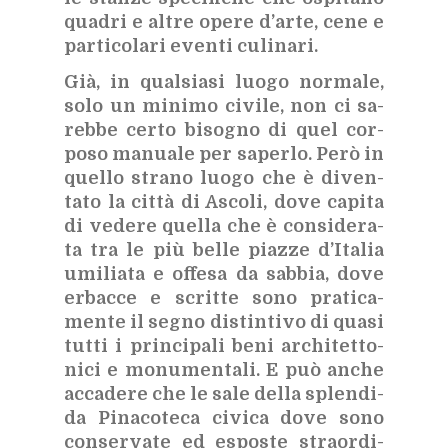
qua­dri e al­tre ope­re d’ar­te, cene e
par­ti­co­la­ri even­ti cu­li­na­ri.
Già, in qual­sia­si luo­go nor­ma­le,
solo un mi­ni­mo ci­vi­le, non ci sa­
reb­be cer­to bi­so­gno di quel cor­
po­so ma­nua­le per sa­per­lo. Però in
quel­lo stra­no luo­go che è di­ven­
ta­to la cit­tà di Asco­li, dove ca­pi­ta
di ve­de­re quel­la che è con­si­de­ra­
ta tra le più bel­le piaz­ze d’I­ta­lia
umi­lia­ta e of­fe­sa da sab­bia, dove
er­bac­ce e scrit­te sono pra­ti­ca­
men­te il se­gno di­stin­ti­vo di qua­si
tut­ti i prin­ci­pa­li beni ar­chi­tet­to­
ni­ci e mo­nu­men­ta­li. E può an­che
ac­ca­de­re che le sale del­la splen­di­
da Pi­na­co­te­ca ci­vi­ca dove sono
con­ser­va­te ed espo­ste straor­di­