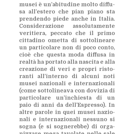
mu­sei è un’a­bi­tu­di­ne mol­to dif­fu­
sa al­l’e­ste­ro che pian pia­no sta
pren­den­do pie­de an­che in Ita­lia.
Con­si­de­ra­zio­ne as­so­lu­ta­men­te
ve­ri­tie­ra, pec­ca­to che il pri­mo
cit­ta­di­no omet­ta di sot­to­li­nea­re
un par­ti­co­la­re non di poco con­to,
cioè che que­sta moda dif­fu­sa in
real­tà ha por­ta­to alla na­sci­ta e alla
crea­zio­ne di veri e pro­pri ri­sto­
ran­ti al­l’in­ter­no di al­cu­ni noti
mu­sei na­zio­na­li e in­ter­na­zio­na­li
(come sot­to­li­nea­va con do­vi­zia di
par­ti­co­la­re un’in­chie­sta di un
paio di anni da del­l’E­spres­so). In
al­tre pa­ro­le in quei mu­sei na­zio­
na­li e in­ter­na­zio­na­li nes­su­no si
so­gna (e si so­gne­reb­be) di or­ga­
niz­za­re mega ta­vo­la­te nel­le sale