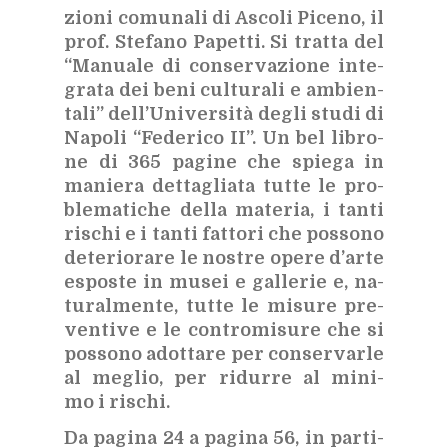
zio­ni co­mu­na­li di Asco­li Pi­ce­no, il
prof. Ste­fa­no Pa­pet­ti. Si trat­ta del
“Ma­nua­le di con­ser­va­zio­ne in­te­
gra­ta dei beni cul­tu­ra­li e am­bien­
ta­li” del­l’U­ni­ver­si­tà de­gli stu­di di
Na­po­li “Fe­de­ri­co II”. Un bel li­bro­
ne di 365 pa­gi­ne che spie­ga in
ma­nie­ra det­ta­glia­ta tut­te le pro­
ble­ma­ti­che del­la ma­te­ria, i tan­ti
ri­schi e i tan­ti fat­to­ri che pos­so­no
de­te­rio­ra­re le no­stre ope­re d’ar­te
espo­ste in mu­sei e gal­le­rie e, na­
tu­ral­men­te, tut­te le mi­su­re pre­
ven­ti­ve e le con­tro­mi­su­re che si
pos­so­no adot­ta­re per con­ser­var­le
al me­glio, per ri­dur­re al mi­ni­
mo i ri­schi.
Da pa­gi­na 24 a pa­gi­na 56, in par­ti­