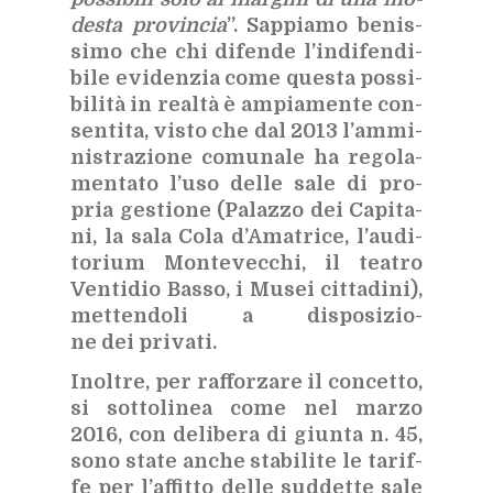
de­sta pro­vin­cia
”. Sap­pia­mo be­nis­
si­mo che chi di­fen­de l’in­di­fen­di­
bi­le evi­den­zia come que­sta pos­si­
bi­li­tà in real­tà è am­pia­men­te con­
sen­ti­ta, vi­sto che dal 2013 l’am­mi­
ni­stra­zio­ne co­mu­na­le ha re­go­la­
men­ta­to l’u­so del­le sale di pro­
pria ge­stio­ne (Pa­laz­zo dei Ca­pi­ta­
ni, la sala Cola d’A­ma­tri­ce, l’au­di­
to­rium Mon­te­vec­chi, il tea­tro
Ven­ti­dio Bas­so, i Mu­sei cit­ta­di­ni),
met­ten­do­li a di­spo­si­zio­
ne dei pri­va­ti.
Inol­tre, per raf­for­za­re il con­cet­to,
si sot­to­li­nea come nel mar­zo
2016, con de­li­be­ra di giun­ta n. 45,
sono sta­te an­che sta­bi­li­te le ta­rif­
fe per l’af­fit­to del­le sud­det­te sale