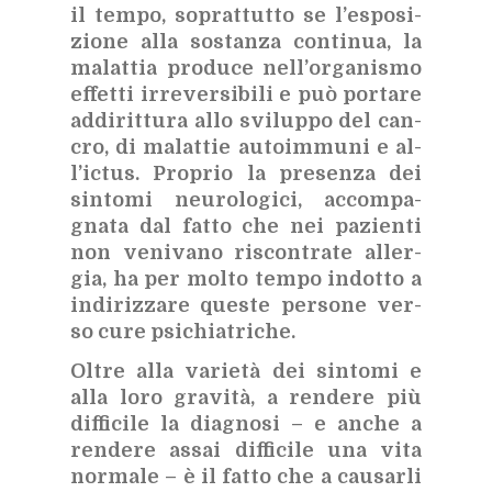
il tem­po, so­prat­tut­to se l’e­spo­si­
zio­ne alla so­stan­za con­ti­nua, la
ma­lat­tia pro­du­ce nel­l’or­ga­ni­smo
ef­fet­ti ir­re­ver­si­bi­li e può por­ta­re
ad­di­rit­tu­ra allo svi­lup­po del can­
cro, di ma­lat­tie au­toim­mu­ni e al­
l’ic­tus. Pro­prio la pre­sen­za dei
sin­to­mi neu­ro­lo­gi­ci, ac­com­pa­
gna­ta dal fat­to che nei pa­zien­ti
non ve­ni­va­no ri­scon­tra­te al­ler­
gia, ha per mol­to tem­po in­dot­to a
in­di­riz­za­re que­ste per­so­ne ver­
so cure psi­chia­tri­che.
Ol­tre alla va­rie­tà dei sin­to­mi e
alla loro gra­vi­tà, a ren­de­re più
dif­fi­ci­le la dia­gno­si – e an­che a
ren­de­re as­sai dif­fi­ci­le una vita
nor­ma­le – è il fat­to che a cau­sar­li