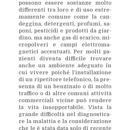
pos­so­no es­se­re so­stan­ze mol­to
dif­fe­ren­ti tra loro e di uso estre­
ma­men­te co­mu­ne come la can­
deg­gi­na, de­ter­gen­ti, pro­fu­mi, sa­
po­ni, pe­sti­ci­di e pro­dot­ti da giar­
di­no, ma an­che gas di sca­ri­co, mi­
cro­pol­ve­ri e cam­pi elet­tro­ma­
gne­ti­ci ac­cen­tua­ti. Per mol­ti pa­
zien­ti di­ven­ta dif­fi­ci­le tro­va­re
an­che un am­bien­te ade­gua­to in
cui vi­ve­re poi­ché l’in­stal­la­zio­ne
di un ri­pe­ti­to­re te­le­fo­ni­co, la pre­
sen­za di un ben­zi­na­io o di mol­to
traf­fi­co o di al­tre co­mu­ni at­ti­vi­tà
com­mer­cia­li vi­ci­ne può ren­de­re
la vita in­sop­por­ta­bi­le. Vi­sta la
gran­de dif­fi­col­tà nel dia­gno­sti­ca­
re la ma­lat­tia e la con­si­de­ra­zio­ne
che le è sta­ta data solo di re­cen­te