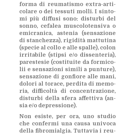
for­ma di reu­ma­ti­smo ex­tra-ar­ti­
co­la­re o dei tes­su­ti mol­li. I sin­to­
mi più dif­fu­si sono: di­stur­bi del
son­no, ce­fa­lea mu­sco­lo­ten­si­va o
emi­cra­ni­ca, aste­nia (sen­sa­zio­ne
di stan­chez­za), ri­gi­di­tà mat­tu­ti­na
(spe­cie al col­lo e alle spal­le), co­lon
ir­ri­ta­bi­le (stip­si e/​o dis­sen­te­ria),
pa­re­ste­sie (co­sti­tui­te da for­mi­co­
lii e sen­sa­zio­ni si­mi­li a pun­tu­re),
sen­sa­zio­ne di gon­fio­re alle mani,
do­lo­ri al to­ra­ce, per­di­ta di me­mo­
ria, dif­fi­col­tà di con­cen­tra­zio­ne,
di­stur­bi del­la sfe­ra af­fet­ti­va (an­
sia e/​o de­pres­sio­ne).
Non esi­ste, per ora, uno stu­dio
che con­fer­mi una cau­sa uni­vo­ca
del­la fi­bro­mial­gia. Tut­ta­via i reu­