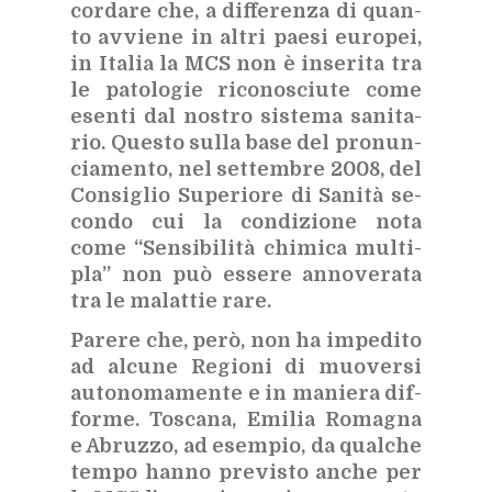
cor­da­re che, a dif­fe­ren­za di quan­
to av­vie­ne in al­tri pae­si eu­ro­pei,
in Ita­lia la MCS non è in­se­ri­ta tra
le pa­to­lo­gie ri­co­no­sciu­te come
esen­ti dal no­stro si­ste­ma sa­ni­ta­
rio. Que­sto sul­la base del pro­nun­
cia­men­to, nel set­tem­bre 2008, del
Con­si­glio Su­pe­rio­re di Sa­ni­tà se­
con­do cui la con­di­zio­ne nota
come “Sen­si­bi­li­tà chi­mi­ca mul­ti­
pla” non può es­se­re an­no­ve­ra­ta
tra le ma­lat­tie rare.
Pa­re­re che, però, non ha im­pe­di­to
ad al­cu­ne Re­gio­ni di muo­ver­si
au­to­no­ma­men­te e in ma­nie­ra dif­
for­me. To­sca­na, Emi­lia Ro­ma­gna
e Abruz­zo, ad esem­pio, da qual­che
tem­po han­no pre­vi­sto an­che per