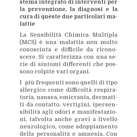
ste­ma in­te­gra­to di in­ter­ven­ti per
la pre­ven­zio­ne, la dia­gno­si e la
cura di que­ste due par­ti­co­la­ri ma­
lat­tie
La Sen­si­bi­li­tà Chi­mi­ca Mul­ti­pla
(MCS) è una ma­lat­tia non mol­to
co­no­sciu­ta e dif­fi­ci­le da ri­co­no­
sce­re. Si ca­rat­te­riz­za con una se­
rie di sin­to­mi dif­fe­ren­ti che pos­
so­no
col­pi­te vari or­ga­ni.
I più fre­quen­ti sono quel­li di tipo
al­ler­gi­co come dif­fi­col­tà re­spi­ra­
to­ria, nau­sea, emi­cra­nia, der­ma­ti­
ti da con­tat­to, ver­ti­gi­ni, iper­sen­
si­bi­li­tà agli odo­ri e ma­ni­fe­sta­zio­
ni, tal­vol­ta an­che gra­vi a li­vel­lo
neu­ro­lo­gi­co, come sdop­pia­men­to
del­la per­so­na­li­tà e am­ne­sia. Con