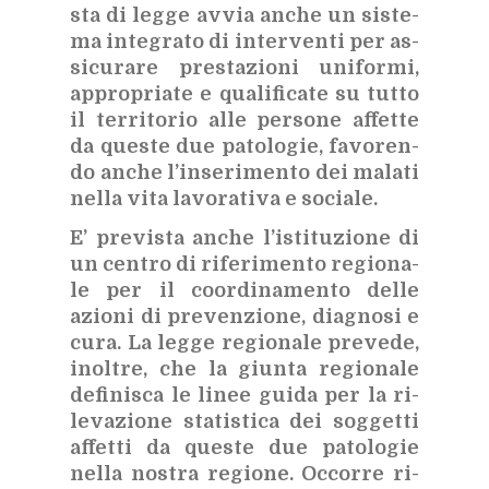
sta di leg­ge av­via an­che un si­ste­
ma in­te­gra­to di in­ter­ven­ti per as­
si­cu­ra­re pre­sta­zio­ni uni­for­mi,
ap­pro­pria­te e qua­li­fi­ca­te su tut­to
il ter­ri­to­rio alle per­so­ne af­fet­te
da que­ste due pa­to­lo­gie, fa­vo­ren­
do an­che l’in­se­ri­men­to dei ma­la­ti
nel­la vita la­vo­ra­ti­va e so­cia­le.
E’ pre­vi­sta an­che l’i­sti­tu­zio­ne di
un cen­tro di ri­fe­ri­men­to re­gio­na­
le per il coor­di­na­men­to del­le
azio­ni di pre­ven­zio­ne, dia­gno­si e
cura. La leg­ge re­gio­na­le pre­ve­de,
inol­tre, che la giun­ta re­gio­na­le
de­fi­ni­sca le li­nee gui­da per la ri­
le­va­zio­ne sta­ti­sti­ca dei sog­get­ti
af­fet­ti da que­ste due pa­to­lo­gie
nel­la no­stra re­gio­ne. Oc­cor­re ri­