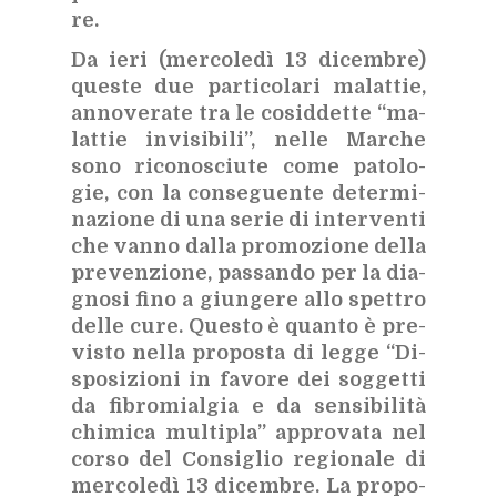
re.
Da ieri (mer­co­le­dì 13 di­cem­bre)
que­ste due par­ti­co­la­ri ma­lat­tie,
an­no­ve­ra­te tra le co­sid­det­te “ma­
lat­tie in­vi­si­bi­li”, nel­le Mar­che
sono ri­co­no­sciu­te come pa­to­lo­
gie, con la con­se­guen­te de­ter­mi­
na­zio­ne di una se­rie di in­ter­ven­ti
che van­no dal­la pro­mo­zio­ne del­la
pre­ven­zio­ne, pas­san­do per la dia­
gno­si fino a giun­ge­re allo spet­tro
del­le cure. Que­sto è quan­to è pre­
vi­sto nel­la pro­po­sta di leg­ge “Di­
spo­si­zio­ni in fa­vo­re dei sog­get­ti
da fi­bro­mial­gia e da sen­si­bi­li­tà
chi­mi­ca mul­ti­pla” ap­pro­va­ta nel
cor­so del Con­si­glio re­gio­na­le di
mer­co­le­dì 13 di­cem­bre. La pro­po­