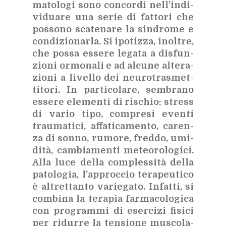
ma­to­lo­gi sono con­cor­di nel­l’in­di­
vi­dua­re una se­rie di fat­to­ri che
pos­so­no sca­te­na­re la sin­dro­me
e
con­di­zio­nar­la. Si ipo­tiz­za, inol­tre,
che pos­sa es­se­re le­ga­ta a di­sfun­
zio­ni or­mo­na­li e ad al­cu­ne al­te­ra­
zio­ni a li­vel­lo dei neu­ro­tra­smet­
ti­to­ri. In par­ti­co­la­re, sem­bra­no
es­se­re ele­men­ti di ri­schio: stress
di va­rio tipo, com­pre­si even­ti
trau­ma­ti­ci, af­fa­ti­ca­men­to, ca­ren­
za di son­no, ru­mo­re, fred­do, umi­
di­tà, cam­bia­men­ti me­teo­ro­lo­gi­ci.
Alla luce del­la com­ples­si­tà del­la
pa­to­lo­gia, l’ap­proc­cio te­ra­peu­ti­co
è al­tret­tan­to va­rie­ga­to. In­fat­ti, si
com­bi­na la te­ra­pia far­ma­co­lo­gi­ca
con pro­gram­mi di eser­ci­zi fi­si­ci
per ri­dur­re la ten­sio­ne mu­sco­la­