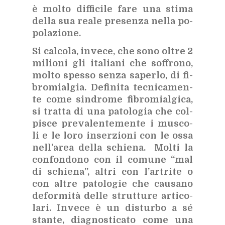
è mol­to dif­fi­ci­le fare una sti­ma
del­la sua rea­le pre­sen­za nel­la po­
po­la­zio­ne.
Si cal­co­la, in­ve­ce, che sono ol­tre 2
mi­lio­ni gli ita­lia­ni che sof­fro­no,
mol­to spes­so sen­za sa­per­lo, di fi­
bro­mial­gia. De­fi­ni­ta tec­ni­ca­men­
te come sin­dro­me fi­bro­mial­gi­ca,
si trat­ta di una pa­to­lo­gia che col­
pi­sce pre­va­len­te­men­te i mu­sco­
li
e le loro in­ser­zio­ni con le ossa
nel­l’a­rea del­la schie­na
.
Mol­ti la
con­fon­do­no con il co­mu­ne “mal
di schie­na”, al­tri con l’ar­tri­te o
con al­tre pa­to­lo­gie che cau­sa­no
de­for­mi­tà del­le strut­tu­re ar­ti­co­
la­ri. In­ve­ce è un di­stur­bo a sé
stan­te, dia­gno­sti­ca­to come una