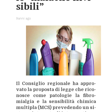
si­bi­li”
9anni ago
Il Con­si­glio re­gio­na­le ha ap­pro­
va­to la pro­po­sta di leg­ge che ri­co­
no­sce come pa­to­lo­gie la fi­bro­
mial­gia e la sen­si­bi­li­tà chi­mi­ca
mul­ti­pla (MCS) pre­ve­den­do un si­