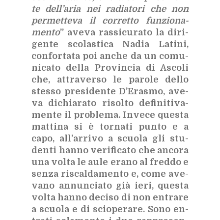
te del­l’a­ria nei ra­dia­to­ri che non
per­met­te­va il cor­ret­to fun­zio­na­
men­to
” ave­va ras­si­cu­ra­to la di­ri­
gen­te sco­la­sti­ca Na­dia La­ti­ni,
con­for­ta­ta poi an­che da un co­mu­
ni­ca­to del­la Pro­vin­cia di Asco­li
che, at­tra­ver­so le pa­ro­le del­lo
stes­so pre­si­den­te D’E­ra­smo, ave­
va di­chia­ra­to ri­sol­to de­fi­ni­ti­va­
men­te il pro­ble­ma. In­ve­ce que­sta
mat­ti­na si è tor­na­ti pun­to e a
capo, al­l’ar­ri­vo a scuo­la gli stu­
den­ti han­no ve­ri­fi­ca­to che an­co­ra
una vol­ta le aule era­no al fred­do e
sen­za ri­scal­da­men­to e, come ave­
va­no an­nun­cia­to già ieri, que­sta
vol­ta han­no de­ci­so di non en­tra­re
a scuo­la e di scio­pe­ra­re. Sono en­