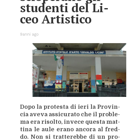
stu­den­ti del Li­
ceo Ar­ti­sti­co
9anni ago
Dopo la pro­te­sta di ieri la Pro­vin­
cia ave­va as­si­cu­ra­to che il pro­ble­
ma era ri­sol­to, in­ve­ce que­sta mat­
ti­na le aule era­no an­co­ra al fred­
do. Non si trat­te­reb­be di un pro­