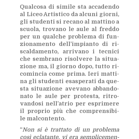
Qual­co­sa di si­mi­le sta ac­ca­den­do
al Li­ceo Ar­ti­sti­co da al­cu­ni gior­ni,
gli stu­den­ti si re­ca­no al mat­ti­no a
scuo­la, tro­va­no le aule al fred­do
per un qual­che pro­ble­ma di fun­
zio­na­men­to del­l’im­pian­to di ri­
scal­da­men­to, ar­ri­va­no i tec­ni­ci
che sem­bra­no ri­sol­ve­re la si­tua­
zio­ne ma, il gior­no dopo, tut­to ri­
co­min­cia come pri­ma. Ieri mat­ti­
na gli stu­den­ti esa­spe­ra­ti da que­
sta si­tua­zio­ne ave­va­no ab­ban­do­
na­to le aule per pro­te­sta, ri­tro­
van­do­si nel­l’a­trio per espri­me­re
il pro­prio più che com­pren­si­bi­
le mal­con­ten­to.
“
Non si è trat­ta­to di un pro­ble­ma
così ecla­tan­te, vi era sem­pli­ce­men­