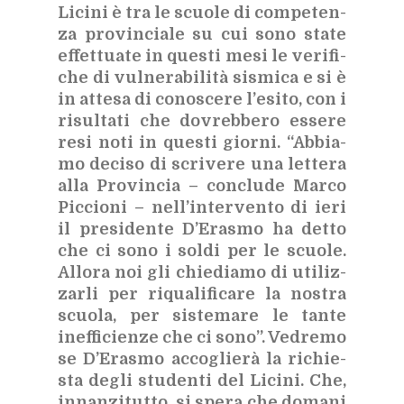
Li­ci­ni è tra le scuo­le di com­pe­ten­
za pro­vin­cia­le su cui sono sta­te
ef­fet­tua­te in que­sti mesi le ve­ri­fi­
che di vul­ne­ra­bi­li­tà si­smi­ca e si è
in at­te­sa di co­no­sce­re l’e­si­to, con i
ri­sul­ta­ti che do­vreb­be­ro es­se­re
resi noti in que­sti gior­ni. “Ab­bia­
mo de­ci­so di scri­ve­re una let­te­ra
alla Pro­vin­cia – con­clu­de Mar­co
Pic­cio­ni – nel­l’in­ter­ven­to di ieri
il pre­si­den­te D’E­ra­smo ha det­to
che ci sono i sol­di per le scuo­le.
Al­lo­ra noi gli chie­dia­mo di uti­liz­
zar­li per ri­qua­li­fi­ca­re la no­stra
scuo­la, per si­ste­ma­re le tan­te
inef­fi­cien­ze che ci sono”. Ve­dre­mo
se D’E­ra­smo ac­co­glie­rà la ri­chie­
sta de­gli stu­den­ti del Li­ci­ni. Che,
in­nan­zi­tut­to, si spe­ra che do­ma­ni