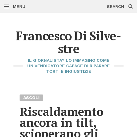
MENU
SEARCH
Skip
to
con­
tent
Fran­ce­sco Di Sil­ve­
stre
IL GIOR­NA­LI­STA? LO IM­MA­GI­NO COME
UN VEN­DI­CA­TO­RE CA­PA­CE DI RI­PA­RA­RE
TOR­TI E IN­GIU­STI­ZIE
ASCO­LI
Ri­scal­da­men­to
an­co­ra in tilt,
scio­pe­ra­no gli