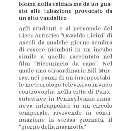
ble­ma nel­la cal­da­ia ma da un gua­
sto alle tu­ba­zio­ne pro­vo­ca­to da
un atto van­da­li­co
Agli stu­den­ti e al per­so­na­le del
Li­ceo Ar­ti­sti­co “Osval­do Li­ci­ni” di
Asco­li da qual­che gior­no sem­bra
di es­se­re piom­ba­ti in un in­cu­bo
si­mi­le a quel­lo rac­con­ta­to nel
film
“Ri­co­min­cio da capo”. Nel
qua­le uno straor­di­na­rio Bill Mur­
ray, nei pan­ni di un in­sop­por­ta­bi­
le me­teo­ro­lo­go te­le­vi­si­vo in­via­to
con­tro­vo­glia nel­la cit­tà di Pu­n­x­
su­ta­w­ney in Penn­syl­va­nia ri­ma­
ne­va in­trap­po­la­to in un cir­co­lo
tem­po­ra­le, ri­vi­ven­do in con­ti­
nua­zio­ne la stes­sa gior­na­ta, il
“gior­no del­la mar­mot­ta”.