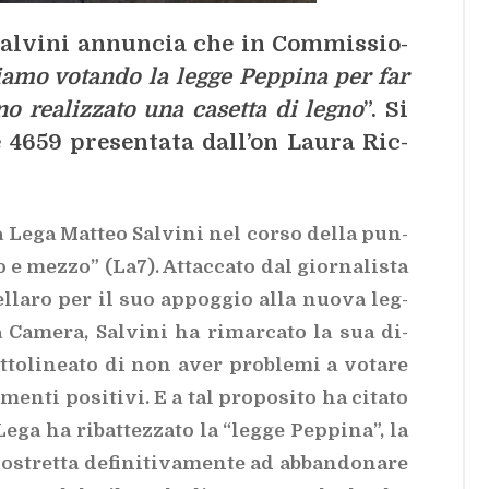
al­vi­ni an­nun­cia che in Com­mis­sio­
ia­mo vo­tan­do la leg­ge Pep­pi­na per far
­no rea­liz­za­to una ca­set­ta di le­gno
”. Si
e 4659 pre­sen­ta­ta dal­l’on Lau­ra Ric­
a Lega Mat­teo Sal­vi­ni nel cor­so del­la pun­
to e mez­zo” (La7). At­tac­ca­to dal gior­na­li­sta
el­la­ro per il suo ap­pog­gio alla nuo­va leg­
a Ca­me­ra, Sal­vi­ni ha ri­mar­ca­to la sua di­
to­li­nea­to di non aver pro­ble­mi a vo­ta­re
n­ti po­si­ti­vi. E a tal pro­po­si­to ha ci­ta­to
ega ha ri­bat­tez­za­to la “leg­ge Pep­pi­na”, la
stret­ta de­fi­ni­ti­va­men­te ad ab­ban­do­na­re