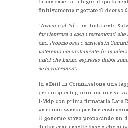
la sua ca­set­ta in le­gno dopo la sen­t
fi­ni­ti­va­men­te ri­get­ta­to il ri­cor­so
“
In­sie­me al Pd
– ha di­chia­ra­to Sal­
far rien­tra­re a casa i ter­re­mo­ta­ti che
gno. Pro­prio oggi è ar­ri­va­ta in Com­mis
vo­te­re­mo con­vin­ta­men­te in ma­nie­ra
uni­ci che han­no espres­so dub­bi sono 
se la vo­te­ran­no
”.
In ef­fet­ti in Com­mis­sio­ne una leg­g
prio in que­sti gior­ni, ma in real­tà a
1-Mdp con pri­ma fir­ma­ta­ria Lara Ric
va com­mis­sa­ria per la ri­co­stru­zio
il go­ver­no sta­va pre­pa­ran­do un de­
di due casi, ca­set­te fis­se o che si po