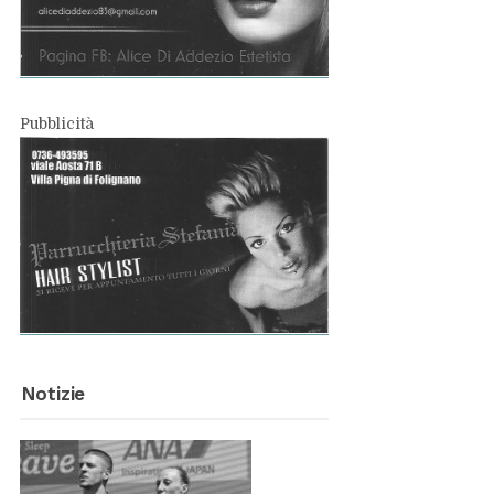
Pub­bli­ci­tà
No­ti­zie