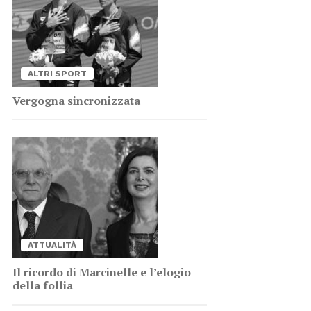
AL­TRI SPORT
Ver­go­gna sin­cro­niz­za­ta
AT­TUA­LI­TÀ
Il ri­cor­do di Mar­ci­nel­le e l’e­lo­gio
del­la fol­lia