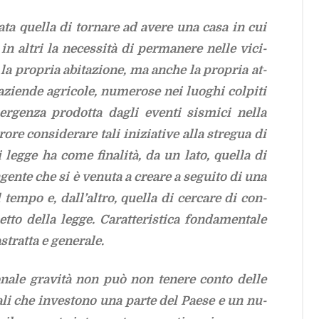
 sta­ta quel­la di tor­na­re ad ave­re una casa in cui
in al­tri la ne­ces­si­tà di per­ma­ne­re nel­le vi­ci­
a pro­pria abi­ta­zio­ne, ma an­che la pro­pria at­
 azien­de agri­co­le, nu­me­ro­se nei luo­ghi col­pi­ti
er­gen­za pro­dot­ta da­gli even­ti si­smi­ci nel­la
ro­re con­si­de­ra­re tali ini­zia­ti­ve alla stre­gua di
di leg­ge ha come fi­na­li­tà, da un lato, quel­la di
­gen­te che si è ve­nu­ta a crea­re a se­gui­to di una
el tem­po e, dal­l’al­tro, quel­la di cer­ca­re di con­
­to del­la leg­ge. Ca­rat­te­ri­sti­ca fon­da­men­ta­le
trat­ta e ge­ne­ra­le.
io­na­le gra­vi­tà non può non te­ne­re con­to del­le
ria­li che in­ve­sto­no una par­te del Pae­se e un nu­