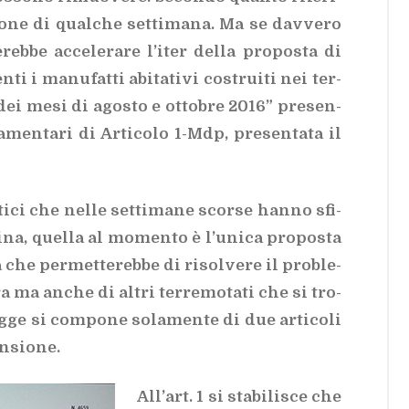
io­ne di qual­che set­ti­ma­na. Ma se dav­ve­ro
eb­be ac­ce­le­ra­re l’i­ter del­la pro­po­sta di
ti i ma­nu­fat­ti abi­ta­ti­vi co­strui­ti nei ter­
ci dei mesi di ago­sto e ot­to­bre 2016” pre­sen­
la­men­ta­ri di Ar­ti­co­lo 1-Mdp, pre­sen­ta­ta il
ti­ci che nel­le set­ti­ma­ne scor­se han­no sfi­
i­na, quel­la al mo­men­to è l’u­ni­ca pro­po­sta
 che per­met­te­reb­be di ri­sol­ve­re il pro­ble­
ma an­che di al­tri ter­re­mo­ta­ti che si tro­
g­ge si com­po­ne so­la­men­te di due ar­ti­co­li
n­sio­ne.
Al­l’art. 1 si sta­bi­li­sce che