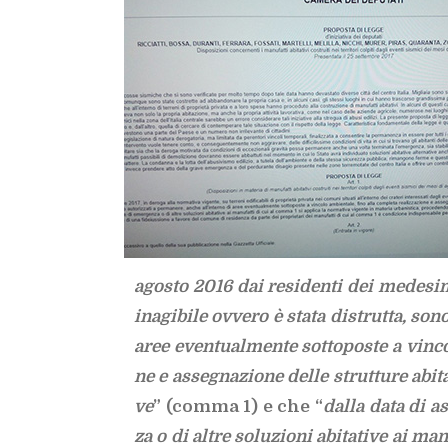
ago­sto 2016 dai re­si­den­ti dei me­de­si­mi
ina­gi­bi­le ov­ve­ro è sta­ta di­strut­ta, son
aree even­tual­men­te sot­to­po­ste a vin­co­
ne e as­se­gna­zio­ne del­le strut­tu­re abi­ta
ve
” (com­ma 1) e che “
dal­la data di as­
za o di al­tre so­lu­zio­ni abi­ta­ti­ve ai ma