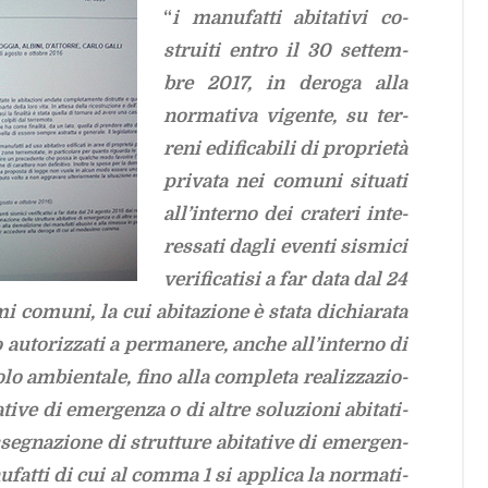
“
i
ma­nu­fat­ti abi­ta­ti­vi co­
strui­ti en­tro il 30 set­tem­
bre 2017, in de­ro­ga alla
nor­ma­ti­va vi­gen­te, su ter­
re­ni edi­fi­ca­bi­li di pro­prie­tà
pri­va­ta nei co­mu­ni si­tua­ti
al­l’in­ter­no dei cra­te­ri in­te­
res­sa­ti da­gli even­ti si­smi­ci
ve­ri­fi­ca­ti­si a far data dal 24
 co­mu­ni, la cui abi­ta­zio­ne è sta­ta di­chia­ra­ta
o au­to­riz­za­ti a per­ma­ne­re, an­che al­l’in­ter­no di
lo am­bien­ta­le, fino alla com­ple­ta rea­liz­za­zio­
­ti­ve di emer­gen­za o di al­tre so­lu­zio­ni abi­ta­ti­
se­gna­zio­ne di strut­tu­re abi­ta­ti­ve di emer­gen­
­nu­fat­ti di cui al com­ma 1 si ap­pli­ca la nor­ma­ti­