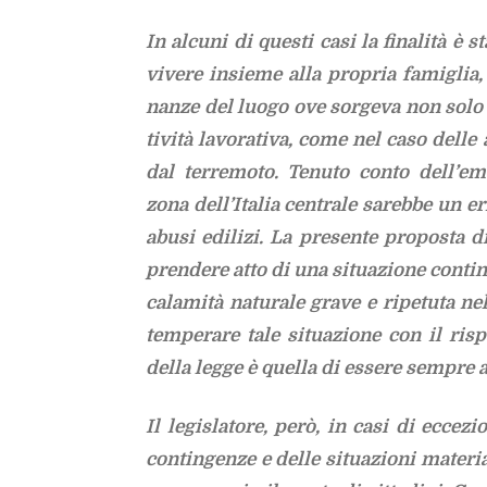
In al­cu­ni di que­sti casi la fi­na­li­tà è
vi­ve­re in­sie­me alla pro­pria fa­mi­glia, 
nan­ze del luo­go ove sor­ge­va non solo l
ti­vi­tà la­vo­ra­ti­va, come nel caso del­le
dal ter­re­mo­to. Te­nu­to con­to del­l’e­m
zona del­l’I­ta­lia cen­tra­le sa­reb­be un er­
abu­si edi­li­zi. La pre­sen­te pro­po­sta 
pren­de­re atto di una si­tua­zio­ne con­tin
ca­la­mi­tà na­tu­ra­le gra­ve e ri­pe­tu­ta n
tem­pe­ra­re tale si­tua­zio­ne con il ri­spet
del­la leg­ge è quel­la di es­se­re sem­pre as
Il le­gi­sla­to­re, però, in casi di ec­ce­z
con­tin­gen­ze e del­le si­tua­zio­ni ma­te­