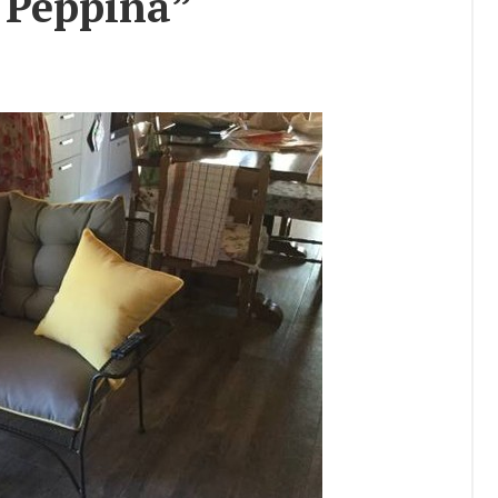
 Pep­pi­na”