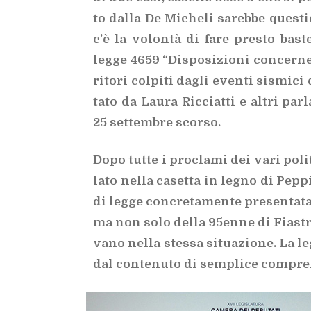
to dal­la De Mi­che­li sa­reb­be que­st
c’è la vo­lon­tà di fare pre­sto ba­ste­r
leg­ge 4659 “Di­spo­si­zio­ni con­cer­nen­
ri­to­ri col­pi­ti da­gli even­ti si­smi­
ta­to da Lau­ra Ric­ciat­ti e al­tri par­
25 set­tem­bre scor­so.
Dopo tut­te i pro­cla­mi dei vari po­li­
la­to nel­la ca­set­ta in le­gno di Pep­p
di leg­ge con­cre­ta­men­te pre­sen­ta­ta
ma non solo del­la 95en­ne di Fia­stra 
va­no nel­la stes­sa si­tua­zio­ne. La le
dal con­te­nu­to di sem­pli­ce com­pre