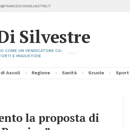
@FRAN­CE­SCO­DI­SIL­VE­STRE.IT
Di Sil­ve­stre
I­NO COME UN VEN­DI­CA­TO­RE CA­
TOR­TI E IN­GIU­STI­ZIE
 di Asco­li
Re­gio­ne
Sa­ni­tà
Scuo­le
Sport
Fran­ce­sco Di Sil­ve­stre
Asco­li C
Pal­la­vo­
Al­tri Sp
en­to la pro­po­sta di