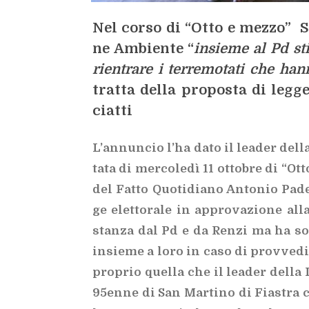
Nel cor­so di “Otto e mez­zo” S
ne Am­bien­te “
in­sie­me al Pd st
rien­tra­re i ter­re­mo­ta­ti che han
trat­ta del­la pro­po­sta di leg­g
ciat­ti
L’an­nun­cio l’ha dato il lea­der del­l
ta­ta di mer­co­le­dì 11 ot­to­bre di “Ot
del Fat­to
Quo­ti­dia­no An­to­nio Pa­d
ge elet­to­ra­le in ap­pro­va­zio­ne all
stan­za dal Pd e da Ren­zi ma ha sot­
in­sie­me a loro in caso di prov­ve­di­me
pro­prio quel­la che il lea­der del­la L
95en­ne di San Mar­ti­no di Fia­stra co­