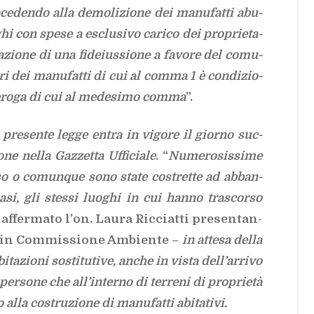
o­ce­den­do alla de­mo­li­zio­ne dei ma­nu­fat­ti abu­
ghi con spe­se a esclu­si­vo ca­ri­co dei pro­prie­ta­
a­zio­ne di una fi­de­ius­sio­ne a fa­vo­re del co­mu­
­ri dei ma­nu­fat­ti di cui al com­ma 1 è con­di­zio­
 de­ro­ga di cui al me­de­si­mo com­ma
”.
 pre­sen­te leg­ge en­tra in vi­go­re il gior­no suc­
o­ne nel­la
Gaz­zet­ta Uf­fi­cia­le
. “
Nu­me­ro­sis­si­me
so o co­mun­que sono sta­te co­stret­te ad ab­ban­
casi, gli stes­si luo­ghi in cui han­no tra­scor­so
af­fer­ma­to l’on. Lau­ra Ric­ciat­ti pre­sen­tan­
hi in Com­mis­sio­ne Am­bien­te –
in at­te­sa del­la
­ta­zio­ni so­sti­tu­ti­ve, an­che in vi­sta del­l’ar­ri­vo
per­so­ne che al­l’in­ter­no di ter­re­ni di pro­prie­tà
alla co­stru­zio­ne di ma­nu­fat­ti abi­ta­ti­vi.