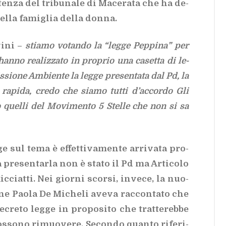
en­za del tri­bu­na­le di Ma­ce­ra­ta che ha de­
 del­la fa­mi­glia del­la don­na.
vi­ni –
stia­mo vo­tan­do la “leg­ge Pep­pi­na” per
 han­no rea­liz­za­to in pro­prio una ca­set­ta di le­
­sio­ne Am­bien­te la leg­ge pre­sen­ta­ta dal Pd, la
 ra­pi­da, cre­do che sia­mo tut­ti d’ac­cor­do Gli
quel­li del Mo­vi­men­to 5 Stel­le che non si sa
e sul tema è ef­fet­ti­va­men­te ar­ri­va­ta pro­
 pre­sen­tar­la non è sta­to il Pd ma Ar­ti­co­lo
­ciat­ti. Nei gior­ni scor­si, in­ve­ce, la nuo­
­ne Pao­la De Mi­che­li ave­va rac­con­ta­to che
cre­to leg­ge in pro­po­si­to che trat­te­reb­be
s­so­no ri­muo­ve­re. Se­con­do quan­to ri­fe­ri­