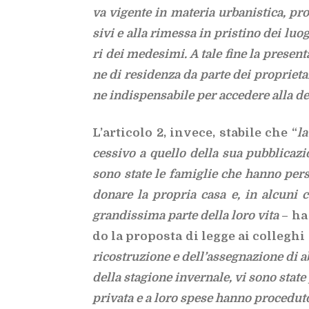
va vi­gen­te in ma­te­ria ur­ba­ni­sti­ca, pr
si­vi e alla ri­mes­sa in pri­sti­no dei luo­
ri dei me­de­si­mi. A tale fine la pre­sen­t
ne di re­si­den­za da par­te dei pro­prie­ta
ne in­di­spen­sa­bi­le per ac­ce­de­re alla
L’ar­ti­co­lo 2, in­ve­ce, sta­bi­le che “
la
ces­si­vo a quel­lo del­la sua pub­bli­ca­zi
sono sta­te le fa­mi­glie che han­no per­
do­na­re la pro­pria casa e, in al­cu­ni 
gran­dis­si­ma par­te del­la loro vita
– ha 
do la pro­po­sta di leg­ge ai col­le­g
ri­co­stru­zio­ne e del­l’as­se­gna­zio­ne di abi
del­la sta­gio­ne in­ver­na­le, vi sono sta­te 
pri­va­ta e a loro spe­se han­no pro­ce­du­to 