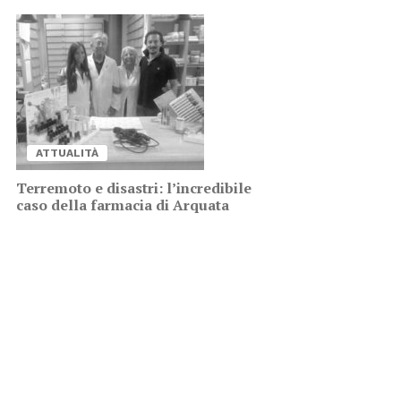
AT­TUA­LI­TÀ
Ter­re­mo­to e di­sa­stri: l’in­cre­di­bi­le
caso del­la far­ma­cia di Ar­qua­ta