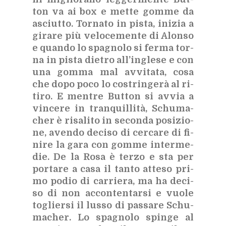
ton va ai box e met­te gom­me da
asciut­to. Tor­na­to in pi­sta, ini­zia a
gi­ra­re più ve­lo­ce­men­te di Alon­so
e quan­do lo spa­gno­lo si fer­ma tor­
na in pi­sta die­tro al­l’in­gle­se e con
una gom­ma mal av­vi­ta­ta, cosa
che dopo poco lo co­strin­ge­rà al ri­
ti­ro. E men­tre But­ton si av­via a
vin­ce­re in tran­quil­li­tà, Schu­ma­
cher è ri­sa­li­to in se­con­da po­si­zio­
ne, aven­do de­ci­so di cer­ca­re di fi­
ni­re la gara con gom­me in­ter­me­
die. De la Rosa è ter­zo e sta per
por­ta­re a casa il tan­to at­te­so pri­
mo po­dio di car­rie­ra, ma ha de­ci­
so di non ac­con­ten­tar­si e vuo­le
to­glier­si il lus­so di pas­sa­re Schu­
ma­cher. Lo spa­gno­lo spin­ge al