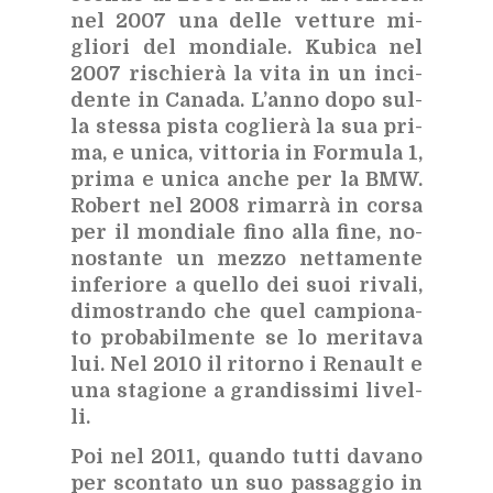
nel 2007 una del­le vet­tu­re mi­
glio­ri del mon­dia­le. Ku­bi­ca nel
2007 ri­schie­rà la vita in un in­ci­
den­te in Ca­na­da. L’an­no dopo sul­
la stes­sa pi­sta co­glie­rà la sua pri­
ma, e uni­ca, vit­to­ria in For­mu­la 1,
pri­ma e uni­ca an­che per la BMW.
Ro­bert nel 2008 ri­mar­rà in cor­sa
per il mon­dia­le fino alla fine, no­
no­stan­te un mez­zo net­ta­men­te
in­fe­rio­re a quel­lo dei suoi ri­va­li,
di­mo­stran­do che quel cam­pio­na­
to pro­ba­bil­men­te se lo me­ri­ta­va
lui. Nel 2010 il ri­tor­no i Re­nault e
una sta­gio­ne a gran­dis­si­mi li­vel­
li.
Poi nel 2011, quan­do tut­ti da­va­no
per scon­ta­to un suo pas­sag­gio in