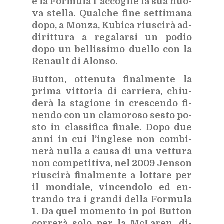
e la For­mu­la 1 ac­co­glie la sua nuo­
va stel­la. Qual­che fine set­ti­ma­na
dopo, a Mon­za, Ku­bi­ca riu­sci­rà ad­
di­rit­tu­ra a re­ga­lar­si un po­dio
dopo un bel­lis­si­mo duel­lo con la
Re­nault di Alon­so.
But­ton, ot­te­nu­ta fi­nal­men­te la
pri­ma vit­to­ria di car­rie­ra, chiu­
de­rà la sta­gio­ne in cre­scen­do fi­
nen­do con un cla­mo­ro­so se­sto po­
sto in clas­si­fi­ca fi­na­le. Dopo due
anni in cui l’in­gle­se non com­bi­
ne­rà nul­la a cau­sa di una vet­tu­ra
non com­pe­ti­ti­va, nel 2009 Jen­son
riu­sci­rà fi­nal­men­te a lot­ta­re per
il mon­dia­le, vin­cen­do­lo ed en­
tran­do tra i gran­di del­la For­mu­la
1. Da quel mo­men­to in poi But­ton
cor­re­rà solo per la McLa­ren, di­