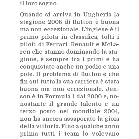
il loro so­gno.
Quan­do si ar­ri­va in Un­ghe­ria la
sta­gio­ne 2006 di But­ton è buo­na
ma non ec­ce­zio­na­le. L’in­gle­se è il
pri­mo pi­lo­ta in clas­si­fi­ca, tol­ti i
pi­lo­ti di Fer­ra­ri, Re­nault e McLa­
ren che stan­no do­mi­nan­do la sta­
gio­ne, è sem­pre tra i pri­mi e ha
con­qui­sta­to an­che un po­dio e una
pole. Il pro­ble­ma di But­ton è che
fin qui tut­ta la sua car­rie­ra è sta­ta
buo­na ma non ec­ce­zio­na­le. Jen­
son è in For­mu­la 1 dal 2000 e, no­
no­stan­te il gran­de ta­len­to e un
ter­zo po­sto nel mon­dia­le 2004,
non ha an­co­ra as­sa­po­ra­to la gio­ia
del­la vit­to­ria. Fino a qual­che anno
pri­ma tut­ti i team lo vo­le­va­no