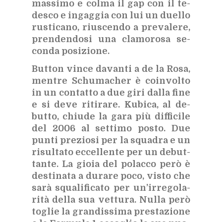
mas­si­mo e col­ma il gap con il te­
de­sco e in­gag­gia con lui un duel­lo
ru­sti­ca­no, riu­scen­do a pre­va­le­re,
pren­den­do­si una cla­mo­ro­sa se­
con­da po­si­zio­ne.
But­ton vin­ce da­van­ti a de la Rosa,
men­tre Schu­ma­cher è coin­vol­to
in un con­tat­to a due giri dal­la fine
e si deve ri­ti­ra­re. Ku­bi­ca, al de­
but­to, chiu­de la gara più dif­fi­ci­le
del 2006 al set­ti­mo po­sto. Due
pun­ti pre­zio­si per la squa­dra e un
ri­sul­ta­to ec­cel­len­te per un de­but­
tan­te. La gio­ia del po­lac­co però è
de­sti­na­ta a du­ra­re poco, vi­sto che
sarà squa­li­fi­ca­to per un’ir­re­go­la­
ri­tà del­la sua vet­tu­ra. Nul­la però
to­glie la gran­dis­si­ma pre­sta­zio­ne