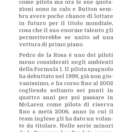
come pi­lo­ta ma ora le sue quo­ta­
zio­ni sono in calo e But­ton sem­
bra ave­re po­che chan­ce di lot­ta­re
in fu­tu­ro per il ti­to­lo mon­dia­le,
cosa che il suo enor­me ta­len­to gli
per­met­te­reb­be se uni­to ad una
vet­tu­ra di pri­mo pia­no.
Pe­dro de la Rosa è uno dei pi­lo­ti
meno con­si­de­ra­ti ne­gli am­bien­ti
del­la For­mu­la 1. Il pi­lo­ta spa­gno­lo
ha de­but­ta­to nel 1999, già non gio­
va­nis­si­mo, e ha cor­so fino al 2002
co­glien­do sol­tan­to sei pun­ti in
quat­tro anni per poi pas­sa­re in
McLa­ren come pi­lo­ta di ri­ser­va
fino a metà 2006, anno in cui il
team in­gle­se gli ha dato un vo­lan­
te da ti­to­la­re. Nel­le se­rie mi­no­ri