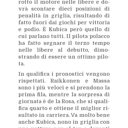
rot­to il mo­to­re nel­le li­be­re e do­
vrà scon­ta­re die­ci po­si­zio­ni di
pe­na­li­tà in gri­glia, ri­sul­tan­do di
fat­to fuo­ri dai gio­chi per vit­to­ria
e po­dio. È Ku­bi­ca però quel­lo di
cui par­la­no tut­ti. Il pi­lo­ta po­lac­co
ha fat­to se­gna­re il ter­zo tem­po
nel­le li­be­re al de­but­to, di­mo­
stran­do di es­se­re un ot­ti­mo pi­lo­
ta.
In qua­li­fi­ca i pro­no­sti­ci ven­go­no
ri­spet­ta­ti. Raik­ko­nen e Mas­sa
sono i più ve­lo­ci e si pren­do­no la
pri­ma fila, men­tre la sor­pre­sa di
gior­na­ta è de la Rosa, che si qua­li­
fi­ca quar­to e ot­tie­ne il mi­glior ri­
sul­ta­to in car­rie­ra. Va mol­to bene
an­che Ku­bi­ca, nono in gri­glia con