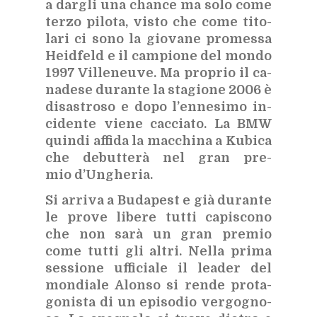
a dar­gli una chan­ce ma solo come
ter­zo pi­lo­ta, vi­sto che come ti­to­
la­ri ci sono la gio­va­ne pro­mes­sa
Hei­d­feld e il cam­pio­ne del mon­do
1997 Vil­le­neu­ve. Ma pro­prio il ca­
na­de­se du­ran­te la sta­gio­ne 2006 è
di­sa­stro­so e dopo l’en­ne­si­mo in­
ci­den­te vie­ne cac­cia­to. La BMW
quin­di af­fi­da la mac­chi­na a Ku­bi­ca
che de­but­te­rà nel gran pre­
mio d’Un­ghe­ria.
Si ar­ri­va a Bu­da­pe­st e già du­ran­te
le pro­ve li­be­re tut­ti ca­pi­sco­no
che non sarà un gran pre­mio
come tut­ti gli al­tri. Nel­la pri­ma
ses­sio­ne uf­fi­cia­le il lea­der del
mon­dia­le Alon­so si ren­de pro­ta­
go­ni­sta di un epi­so­dio ver­go­gno­