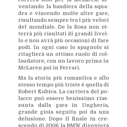
ven­tan­do la ban­die­ra del­la squa­
dra e vin­cen­do mol­te al­tre gare,
ri­sul­tan­do sem­pre tra i più ve­lo­ci
del mon­dia­le. De la Rosa non ot­
ter­rà più ri­sul­ta­ti di gran­di li­vel­
lo e non avrà più oc­ca­sio­ni di fare
podi. In ogni caso lo spa­gno­lo si
ri­ta­glie­rà un ot­ti­mo ruo­lo di col­
lau­da­to­re, con un la­vo­ro pri­ma in
McLa­ren poi in Fer­ra­ri.
Ma la sto­ria più ro­man­ti­ca e allo
stes­so tem­po più tri­ste è quel­la di
Ro­bert Ku­bi­ca. La car­rie­ra del po­
lac­co può es­se­re be­nis­si­mo rias­
sun­ta dal­la gara in Un­ghe­ria,
gran­de gio­ia se­gui­ta poi da una
de­lu­sio­ne. Dopo il fi­na­le in cre­
scen­do di 2006 la BMW di­ven­te­rà