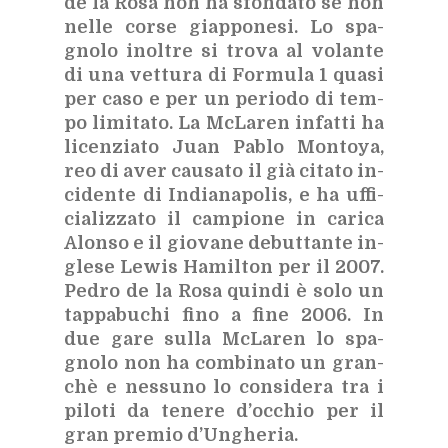
de la Rosa non ha sfon­da­to se non
nel­le cor­se giap­po­ne­si. Lo spa­
gno­lo inol­tre si tro­va al vo­lan­te
di una vet­tu­ra di For­mu­la 1 qua­si
per caso e per un pe­rio­do di tem­
po li­mi­ta­to. La McLa­ren in­fat­ti ha
li­cen­zia­to Juan Pa­blo Mon­toya,
reo di aver cau­sa­to il già ci­ta­to in­
ci­den­te di In­dia­na­po­lis, e ha uf­fi­
cia­liz­za­to il cam­pio­ne in ca­ri­ca
Alon­so e il gio­va­ne de­but­tan­te in­
gle­se Lewis Ha­mil­ton per il 2007.
Pe­dro de la Rosa quin­di è solo un
tap­pa­bu­chi fino a fine 2006. In
due gare sul­la McLa­ren lo spa­
gno­lo non ha com­bi­na­to un gran­
chè e nes­su­no lo con­si­de­ra tra i
pi­lo­ti da te­ne­re d’oc­chio per il
gran pre­mio d’Un­ghe­ria.