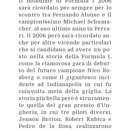
Il mon­dia­le di For­mu­la 1 2006
sarà ri­cor­da­to per sem­pre per lo
scon­tro tra Fer­nan­do Alon­so e il
cam­pio­nis­si­mo Mi­chael Schu­ma­
cher, al suo ul­ti­mo anno in Fer­ra­
ri. Il 2006 però sarà ri­cor­da­to an­
che per al­tre vi­cen­de par­ti­co­la­ri
che si can­di­da­no ad ave­re un po­
sto nel­la sto­ria del­la For­mu­la 1,
come la cla­mo­ro­sa gara di
de­but­
to del fu­tu­ro cam­pio­ne Nico Ro­
sberg o come il gi­gan­te­sco in­ci­
den­te ad In­dia­na­po­lis in cui fu
coin­vol­ta metà del­la gri­glia. La
sto­ria più bel­la però è si­cu­ra­men­
te quel­la del gran pre­mio d’Un­
ghe­ria, in cui tre pi­lo­ti di­ver­si,
Jen­son But­ton, Ro­bert Ku­bi­ca e
Pe­dro de la Rosa, rea­liz­za­ro­no