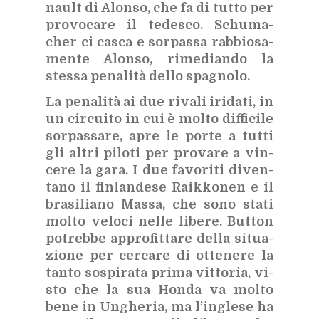
nault di Alon­so, che fa di tut­to per
pro­vo­ca­re il te­de­sco. Schu­ma­
cher ci ca­sca e sor­pas­sa rab­bio­sa­
men­te Alon­so, ri­me­dian­do la
stes­sa pe­na­li­tà del­lo spa­gno­lo.
La pe­na­li­tà ai due ri­va­li iri­da­ti, in
un cir­cui­to in cui è mol­to dif­fi­ci­le
sor­pas­sa­re, apre le por­te a tut­ti
gli al­tri pi­lo­ti per pro­va­re a vin­
ce­re la gara. I due fa­vo­ri­ti di­ven­
ta­no il fin­lan­de­se Raik­ko­nen e il
bra­si­lia­no Mas­sa, che sono sta­ti
mol­to ve­lo­ci nel­le li­be­re. But­ton
po­treb­be ap­pro­fit­ta­re del­la si­tua­
zio­ne per cer­ca­re di ot­te­ne­re la
tan­to so­spi­ra­ta pri­ma vit­to­ria, vi­
sto che la sua Hon­da va mol­to
bene in Un­ghe­ria, ma l’in­gle­se ha