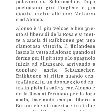
po­la­vo­ro su Schu­ma­cher. Dopo
po­chis­si­mi giri l’in­gle­se è già
quar­to, die­tro alle due McLa­ren
e ad Alon­so.
Alon­so è il più ve­lo­ce e ben pre­
sto si li­be­ra di de la Rosa e si met­
te a cac­cia di Raik­ko­nen per una
cla­mo­ro­sa vit­to­ria. Il fin­lan­de­se
la­scia la vet­ta ad Alon­so quan­do si
fer­ma per il pit stop e lo spa­gno­lo
ini­zia ad al­lun­ga­re, ar­ri­van­do a
dop­pia­re an­che Schu­ma­cher.
Raik­ko­nen si ri­ti­ra quan­do cen­
tra Liuz­zi in un dop­piag­gio ed en­
tra in pi­sta la sa­fe­ty car. Alon­so e
de la Rosa si fer­ma­no per la loro
so­sta, la­scian­do cam­po li­be­ro a
But­ton che si in­se­ri­sce tra i due