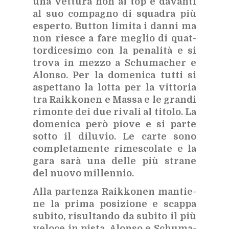
una vet­tu­ra non al top e da­van­ti
al suo com­pa­gno di squa­dra più
esper­to. But­ton li­mi­ta i dan­ni ma
non rie­sce a fare me­glio di quat­
tor­di­ce­si­mo con la pe­na­li­tà e si
tro­va in mez­zo a Schu­ma­cher e
Alon­so. Per la do­me­ni­ca tut­ti si
aspet­ta­no la lot­ta per la vit­to­ria
tra Raik­ko­nen e Mas­sa e le gran­di
ri­mon­te dei due ri­va­li al ti­to­lo. La
do­me­ni­ca però pio­ve e si par­te
sot­to il di­lu­vio. Le car­te sono
com­ple­ta­men­te ri­me­sco­la­te e la
gara sarà una del­le più stra­ne
del nuo­vo mil­len­nio.
Alla par­ten­za Raik­ko­nen man­tie­
ne la pri­ma po­si­zio­ne e scap­pa
su­bi­to, ri­sul­tan­do da su­bi­to il più
ve­lo­ce in pi­sta. Alon­so e Schu­ma­