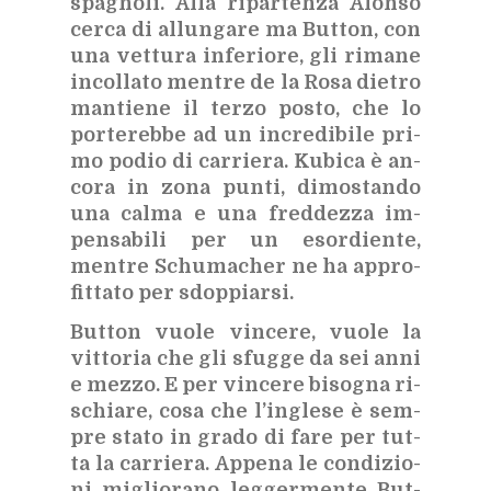
spa­gno­li. Alla ri­par­ten­za Alon­so
cer­ca di al­lun­ga­re ma But­ton, con
una vet­tu­ra in­fe­rio­re, gli ri­ma­ne
in­col­la­to men­tre de la Rosa die­tro
man­tie­ne il ter­zo po­sto, che lo
por­te­reb­be ad un in­cre­di­bi­le pri­
mo po­dio di car­rie­ra. Ku­bi­ca è an­
co­ra in zona pun­ti, di­mo­stan­do
una cal­ma e una fred­dez­za im­
pen­sa­bi­li per un esor­dien­te,
men­tre Schu­ma­cher ne ha ap­pro­
fit­ta­to per sdop­piar­si.
But­ton vuo­le vin­ce­re, vuo­le la
vit­to­ria che gli sfug­ge da sei anni
e mez­zo. E per vin­ce­re bi­so­gna ri­
schia­re, cosa che l’in­gle­se è sem­
pre sta­to in gra­do di fare per tut­
ta la car­rie­ra. Ap­pe­na le con­di­zio­
ni mi­glio­ra­no leg­ger­men­te But­