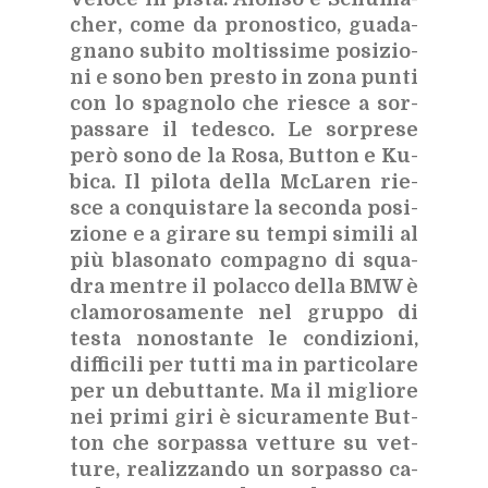
cher, come da pro­no­sti­co, gua­da­
gna­no su­bi­to mol­tis­si­me po­si­zio­
ni e sono ben pre­sto in zona pun­ti
con lo spa­gno­lo che rie­sce a sor­
pas­sa­re il te­de­sco. Le sor­pre­se
però sono de la Rosa, But­ton e Ku­
bi­ca. Il pi­lo­ta del­la McLa­ren rie­
sce a con­qui­sta­re la se­con­da po­si­
zio­ne e a gi­ra­re su tem­pi si­mi­li al
più bla­so­na­to com­pa­gno di squa­
dra men­tre il po­lac­co del­la BMW è
cla­mo­ro­sa­men­te nel grup­po di
te­sta no­no­stan­te le con­di­zio­ni,
dif­fi­ci­li per tut­ti ma in par­ti­co­la­re
per un de­but­tan­te. Ma il mi­glio­re
nei pri­mi giri è si­cu­ra­men­te But­
ton che sor­pas­sa vet­tu­re su vet­
tu­re, rea­liz­zan­do un sor­pas­so ca­