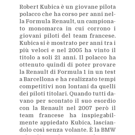
Ro­bert Ku­bi­ca è un gio­va­ne pi­lo­ta
po­lac­co che ha cor­so per anni nel­
la For­mu­la Re­nault, un cam­pio­na­
to mo­no­mar­ca in cui cor­ro­no i
gio­va­ni pi­lo­ti del team fran­ce­se.
Ku­bi­ca si è mo­stra­to per anni tra i
più ve­lo­ci e nel 2005 ha vin­to il
ti­to­lo a soli 21 anni. Il po­lac­co ha
ot­te­nu­to quin­di di po­ter pro­va­re
la Re­nault di For­mu­la 1 in un test
a Bar­cel­lo­na e ha rea­liz­za­to tem­pi
com­pe­ti­ti­vi non lon­ta­ni da quel­li
dei pi­lo­ti ti­to­la­ri. Quan­do tut­ti da­
va­no per scon­ta­to il suo esor­dio
con la Re­nault nel 2007 però il
team fran­ce­se ha in­spie­ga­bil­
men­te ap­pie­da­to Ku­bi­ca, la­scian­
do­lo così sen­za vo­lan­te. È la BMW