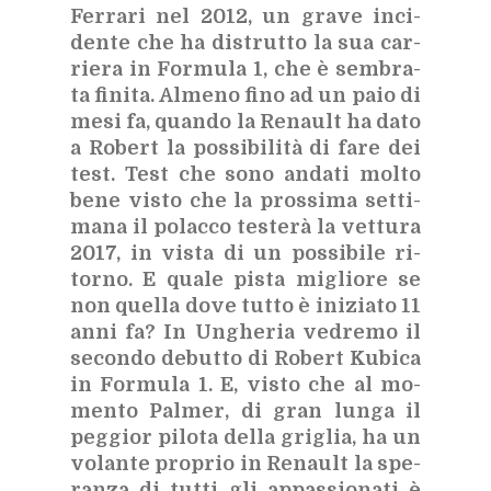
Fer­ra­ri nel 2012, un gra­ve in­ci­
den­te che ha di­strut­to la sua car­
rie­ra in For­mu­la 1, che è sem­bra­
ta fi­ni­ta. Al­me­no fino ad un paio di
mesi fa, quan­do la Re­nault ha dato
a Ro­bert la pos­si­bi­li­tà di fare dei
test. Test che sono an­da­ti mol­to
bene vi­sto che la pros­si­ma set­ti­
ma­na il po­lac­co te­ste­rà la vet­tu­ra
2017, in vi­sta di un pos­si­bi­le ri­
tor­no. E qua­le pi­sta mi­glio­re se
non quel­la dove tut­to è ini­zia­to 11
anni fa? In Un­ghe­ria ve­dre­mo il
se­con­do de­but­to di Ro­bert Ku­bi­ca
in For­mu­la 1. E, vi­sto che al mo­
men­to Pal­mer, di gran lun­ga il
peg­gior pi­lo­ta del­la gri­glia, ha un
vo­lan­te pro­prio in Re­nault la spe­
ran­za di tut­ti gli ap­pas­sio­na­ti è