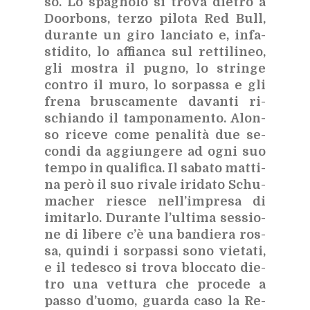
so. Lo spa­gno­lo si tro­va die­tro a
Door­bons, ter­zo pi­lo­ta Red Bull,
du­ran­te un giro lan­cia­to e, in­fa­
sti­di­to, lo af­fian­ca sul ret­ti­li­neo,
gli mo­stra il pu­gno, lo strin­ge
con­tro il muro, lo sor­pas­sa e gli
fre­na bru­sca­men­te da­van­ti ri­
schian­do il tam­po­na­men­to. Alon­
so ri­ce­ve come pe­na­li­tà due se­
con­di da ag­giun­ge­re ad ogni suo
tem­po in qua­li­fi­ca. Il sa­ba­to mat­ti­
na però il suo ri­va­le iri­da­to Schu­
ma­cher rie­sce nel­l’im­pre­sa di
imi­tar­lo. Du­ran­te l’ul­ti­ma ses­sio­
ne di li­be­re c’è una ban­die­ra ros­
sa, quin­di i sor­pas­si sono vie­ta­ti,
e il te­de­sco si tro­va bloc­ca­to die­
tro una vet­tu­ra che pro­ce­de a
pas­so d’uo­mo, guar­da caso la Re­