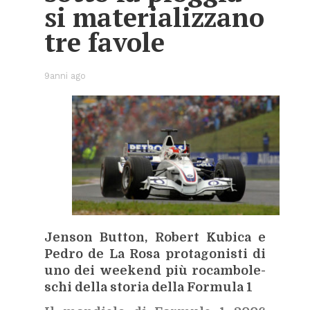
si ma­te­ria­liz­za­no
tre fa­vo­le
9anni ago
Jen­son But­ton, Ro­bert Ku­bi­ca e
Pe­dro de La Rosa pro­ta­go­ni­sti di
uno dei wee­kend più ro­cam­bo­le­
schi del­la sto­ria del­la For­mu­la 1