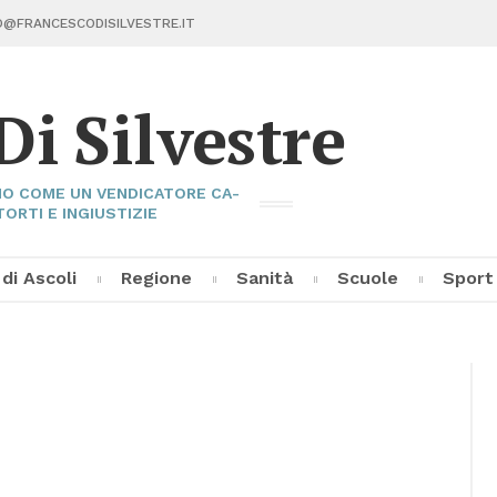
@FRAN­CE­SCO­DI­SIL­VE­STRE.IT
Di Sil­ve­stre
I­NO COME UN VEN­DI­CA­TO­RE CA­
TOR­TI E IN­GIU­STI­ZIE
 di Asco­li
Re­gio­ne
Sa­ni­tà
Scuo­le
Sport
Fran­ce­sco Di Sil­ve­stre
Asco­li C
Pal­la­vo­
Al­tri Sp