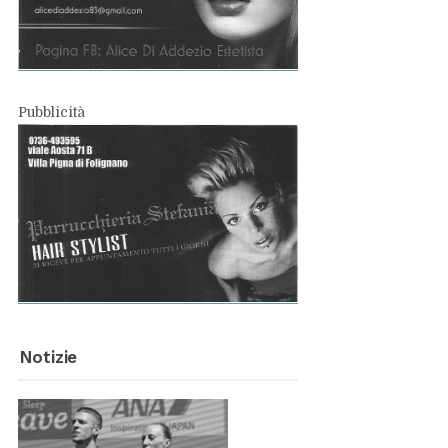
Pub­bli­ci­tà
No­ti­zie