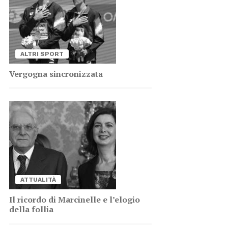
AL­TRI SPORT
Ver­go­gna sin­cro­niz­za­ta
AT­TUA­LI­TÀ
Il ri­cor­do di Mar­ci­nel­le e l’e­lo­gio
del­la fol­lia