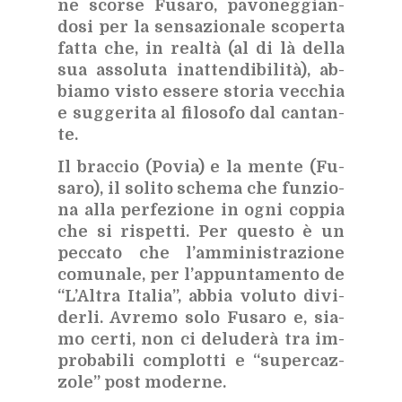
ne scor­se Fu­sa­ro, pa­vo­neg­gian­
do­si per la sen­sa­zio­na­le sco­per­ta
fat­ta che, in real­tà (al di là del­la
sua as­so­lu­ta inat­ten­di­bi­li­tà), ab­
bia­mo vi­sto es­se­re sto­ria vec­chia
e sug­ge­ri­ta al fi­lo­so­fo dal can­tan­
te.
Il brac­cio (Po­via) e la men­te (Fu­
sa­ro), il so­li­to sche­ma che fun­zio­
na alla per­fe­zio­ne in ogni cop­pia
che si ri­spet­ti. Per que­sto è un
pec­ca­to che l’am­mi­ni­stra­zio­ne
co­mu­na­le, per l’ap­pun­ta­men­to de
“L’Al­tra Ita­lia”, ab­bia vo­lu­to di­vi­
der­li. Avre­mo solo Fu­sa­ro e, sia­
mo cer­ti, non ci de­lu­de­rà tra im­
pro­ba­bi­li com­plot­ti e “su­per­caz­
zo­le” post mo­der­ne.