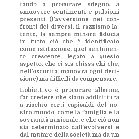
tan­do a pro­cu­ra­re sde­gno, a
smuo­ve­re sen­ti­men­ti e pul­sio­ni
pre­sen­ti (l’av­ver­sio­ne nei con­
fron­ti dei di­ver­si, il raz­zi­smo la­
ten­te, la sem­pre mi­no­re fi­du­cia
in tut­to ciò che è iden­ti­fi­ca­to
come isti­tu­zio­ne, quel sen­ti­men­
to cre­scen­te, le­ga­to a que­sto
aspet­to, che ci sia chis­sà chi che,
nel­l’o­scu­ri­tà, ma­no­vra ogni de­ci­
sio­ne) ma dif­fi­ci­li da com­pen­sa­re.
L’o­biet­ti­vo è pro­cu­ra­re al­lar­me,
far cre­de­re che sia­no ad­di­rit­tu­ra
a ri­schio cer­ti ca­pi­sal­di del no­
stro mon­do, come la fa­mi­glia e la
so­vra­ni­tà na­zio­na­le, e che ciò non
sia de­ter­mi­na­to dal­l’e­vol­ver­si e
dal mu­ta­re del­la so­cie­tà ma da un