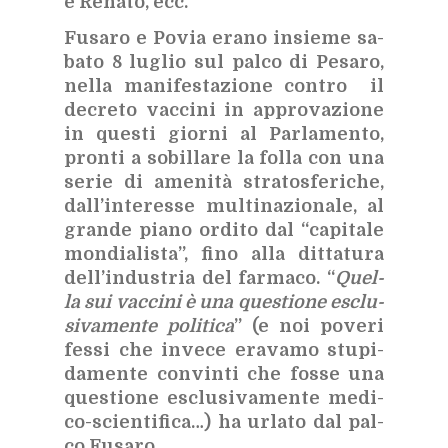
e Re­na­to, ecc.
Fu­sa­ro e Po­via era­no in­sie­me sa­
ba­to 8 lu­glio sul pal­co di Pe­sa­ro,
nel­la ma­ni­fe­sta­zio­ne con­tro il
de­cre­to vac­ci­ni in ap­pro­va­zio­ne
in que­sti gior­ni al Par­la­men­to,
pron­ti a so­bil­la­re la fol­la con una
se­rie di ame­ni­tà stra­to­sfe­ri­che,
dal­l’in­te­res­se mul­ti­na­zio­na­le, al
gran­de pia­no or­di­to dal “ca­pi­ta­le
mon­dia­li­sta”, fino alla dit­ta­tu­ra
del­l’in­du­stria del far­ma­co. “
Quel­
la sui vac­ci­ni è una que­stio­ne esclu­
si­va­men­te po­li­ti­ca
” (e noi po­ve­ri
fes­si che in­ve­ce era­va­mo stu­pi­
da­men­te con­vin­ti che fos­se una
que­stio­ne esclu­si­va­men­te me­di­
co-scien­ti­fi­ca…) ha ur­la­to dal pal­
co Fu­sa­ro.