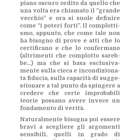
pia­no oscu­ro or­di­to da quel­lo che
una vol­ta era chia­ma­to il “gran­de
vec­chio” e ora si suo­le de­fi­ni­re
come “i po­te­ri for­ti”. Il com­plot­ti­
smo, ap­pun­to, che come tale non
ha bi­so­gno di pro­ve e atti che lo
cer­ti­fi­ca­no e che lo con­fer­ma­no
(al­tri­men­ti che com­plot­to sa­reb­
be…) ma che si basa esclu­si­va­
men­te sul­la cie­ca e in­con­di­zio­na­
ta fi­du­cia, sul­la ca­pa­ci­tà di sug­ge­
stio­na­re a tal pun­to da spin­ge­re a
cre­de­re che cer­te im­pro­ba­bi­li
teo­rie pos­sa­no ave­re in­ve­ce un
fon­da­men­to di ve­ri­tà.
Na­tu­ral­men­te bi­so­gna poi es­se­re
bra­vi a sce­glie­re gli ar­go­men­ti
sen­si­bi­li, quel­li in gra­do di