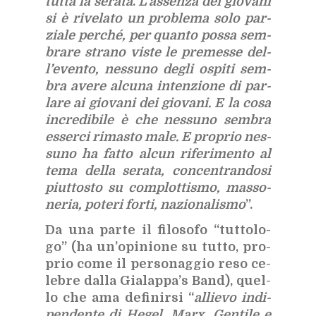
tut­ta la se­ra­ta
.
L’as­sen­za dei gio­va­ni
si è ri­ve­la­to un pro­ble­ma solo par­
zia­le per­ché, per quan­to pos­sa sem­
bra­re stra­no vi­ste le pre­mes­se del­
l’e­ven­to, nes­su­no de­gli ospi­ti sem­
bra ave­re al­cu­na in­ten­zio­ne di par­
la­re ai gio­va­ni dei gio­va­ni. E la cosa
in­cre­di­bi­le è che nes­su­no sem­bra
es­ser­ci ri­ma­sto male.
E pro­prio nes­
su­no ha fat­to al­cun ri­fe­ri­men­to al
tema del­la se­ra­ta, con­cen­tran­do­si
piut­to­sto su com­plot­ti­smo, mas­so­
ne­ria, po­te­ri for­ti, na­zio­na­li­smo
”.
Da una par­te il fi­lo­so­fo “tut­to­lo­
go” (ha un’o­pi­nio­ne su tut­to, pro­
prio come il per­so­nag­gio reso ce­
le­bre dal­la Gia­lap­pa’s Band), quel­
lo che ama de­fi­nir­si “
al­lie­vo in­di­
pen­den­te di He­gel, Marx, Gen­ti­le e