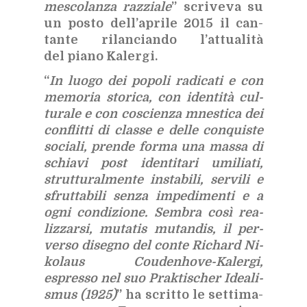
me­sco­lan­za raz­zia­le
” scri­ve­va su
un po­sto del­l’a­pri­le 2015 il can­
tan­te ri­lan­cian­do l’at­tua­li­tà
del pia­no Ka­ler­gi.
“
In luo­go dei po­po­li ra­di­ca­ti e con
me­mo­ria sto­ri­ca, con iden­ti­tà cul­
tu­ra­le e con co­scien­za mne­sti­ca dei
con­flit­ti di clas­se e del­le con­qui­ste
so­cia­li, pren­de for­ma una mas­sa di
schia­vi post iden­ti­ta­ri umi­lia­ti,
strut­tu­ral­men­te in­sta­bi­li, ser­vi­li e
sfrut­ta­bi­li sen­za im­pe­di­men­ti e a
ogni con­di­zio­ne. Sem­bra così rea­
liz­zar­si,
mu­ta­tis mu­tan­dis
, il per­
ver­so di­se­gno del con­te Ri­chard Ni­
ko­laus Cou­de­n­ho­ve-Ka­ler­gi,
espres­so nel suo
Prak­ti­scher Idea­li­
smus
(1925)
” ha scrit­to le set­ti­ma­