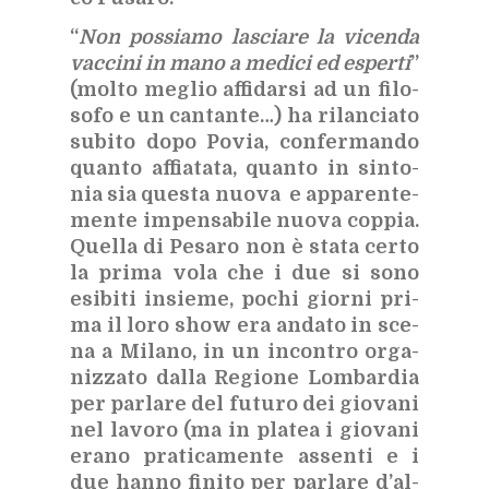
“
Non pos­sia­mo la­scia­re la vi­cen­da
vac­ci­ni in mano a me­di­ci ed esper­ti
”
(mol­to me­glio af­fi­dar­si ad un fi­lo­
so­fo e un can­tan­te…) ha ri­lan­cia­to
su­bi­to dopo Po­via, con­fer­man­do
quan­to af­fia­ta­ta, quan­to in sin­to­
nia sia que­sta nuo­va e ap­pa­ren­te­
men­te im­pen­sa­bi­le nuo­va cop­pia.
Quel­la di Pe­sa­ro non è sta­ta cer­to
la pri­ma vola che i due si sono
esi­bi­ti in­sie­me, po­chi gior­ni pri­
ma il loro show era an­da­to in sce­
na a Mi­la­no, in un in­con­tro or­ga­
niz­za­to dal­la Re­gio­ne Lom­bar­dia
per par­la­re del fu­tu­ro dei gio­va­ni
nel la­vo­ro (ma in pla­tea i gio­va­ni
era­no pra­ti­ca­men­te as­sen­ti e i
due han­no fi­ni­to per par­la­re d’al­