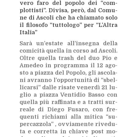
vero faro del po­po­lo dei “com­
plot­ti­sti”. Di­vi­sa, però, dal Co­mu­
ne di Asco­li che ha chia­ma­to solo
il fi­lo­so­fo “tut­to­lo­go” per “L’Al­tra
Ita­lia”
Sarà un’e­sta­te al­l’in­se­gna del­la
co­mi­ci­tà quel­la in cor­so ad Asco­li.
Ol­tre quel­la trash del duo Pio e
Ame­deo in pro­gram­ma il 12 ago­
sto a piaz­za del Po­po­lo, gli asco­la­
ni
avran­no l’op­por­tu­ni­tà di “sbel­
li­car­si” dal­le ri­sa­te ve­ner­dì 21 lu­
glio a piaz­za Ven­ti­dio Bas­so con
quel­la più raf­fi­na­ta e a trat­ti sur­
rea­le di Die­go Fu­sa­ro, con fre­
quen­ti ri­chia­mi alla mi­ti­ca “su­
per­caz­zo­la” , ov­via­men­te ri­ve­du­
ta e cor­ret­ta in chia­ve post mo­