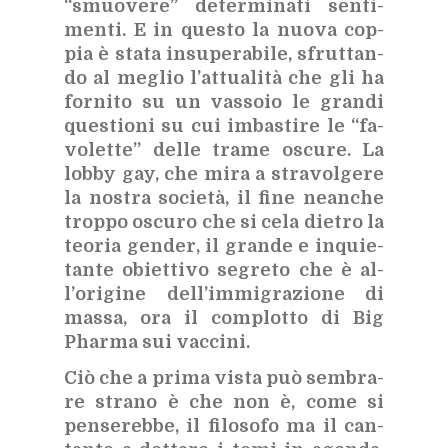
“smuo­ve­re” de­ter­mi­na­ti sen­ti­
men­ti. E in que­sto la nuo­va cop­
pia è sta­ta in­su­pe­ra­bi­le, sfrut­tan­
do al me­glio l’at­tua­li­tà che gli ha
for­ni­to su un vas­so­io le gran­di
que­stio­ni su cui im­ba­sti­re le “fa­
vo­let­te” del­le tra­me oscu­re. La
lob­by gay, che mira a stra­vol­ge­re
la no­stra so­cie­tà, il fine nean­che
trop­po oscu­ro che si cela die­tro la
teo­ria gen­der, il gran­de e in­quie­
tan­te obiet­ti­vo se­gre­to che è al­
l’o­ri­gi­ne del­l’im­mi­gra­zio­ne di
mas­sa, ora il com­plot­to di Big
Phar­ma sui vac­ci­ni.
Ciò che a pri­ma vi­sta può sem­bra­
re stra­no è che non è, come si
pen­se­reb­be, il fi­lo­so­fo ma il can­