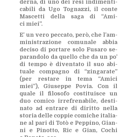
der­na, di uno dei resi in­di­men­ti­
ca­bi­li da Ugo To­gnaz­zi, il con­te
Ma­scet­ti del­la saga di “Ami­
ci miei”.
E’ un vero pec­ca­to, però, che l’am­
mi­ni­stra­zio­ne co­mu­na­le ab­bia
de­ci­so di por­ta­re solo Fu­sa­ro se­
pa­ran­do­lo da quel­lo che da un po’
di tem­po è di­ven­ta­to il suo abi­
tua­le com­pa­gno di “zin­ga­ra­te”
(per re­sta­re in tema “Ami­ci
miei”), Giu­sep­pe Po­via. Con il
qua­le il fi­lo­so­fo co­sti­tui­sce un
duo co­mi­co ir­re­fre­na­bi­le, de­sti­
na­to ad en­tra­re di di­rit­to nel­la
sto­ria del­le cop­pie co­mi­che ita­lia­
ne al pari di Totò e Pep­pi­no, Gian­
ni e Pi­not­to, Ric e Gian, Co­chi