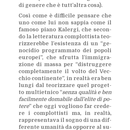
di ge­ne­re che è tut­t’al­tra cosa).
Così come è dif­fi­ci­le pen­sa­re che
uno come lui non sap­pia come il
fa­mo­so pia­no Ka­ler­gi, che se­con­
do la let­te­ra­tu­ra com­plot­ti­sta teo­
riz­ze­reb­be l’e­si­sten­za di un “ge­
no­ci­dio pro­gram­ma­to dei po­po­li
eu­ro­pei”, che sfrut­ta l’im­mi­gra­
zio­ne di mas­sa per “di­strug­ge­re
com­ple­ta­men­te il vol­to del Vec­
chio con­ti­nen­te”, in real­tà era ben
lun­gi dal teo­riz­za­re quel pro­get­
to mul­tiet­ni­co “
sen­za qua­li­tà e ben
fa­cil­men­te do­ma­bi­le dal­l’e­li­te di po­
te­re
” che oggi vo­glio­no far cre­de­
re i com­plot­ti­sti ma, in real­tà,
rap­pre­sen­ta­va il so­gno di una dif­
fe­ren­te uma­ni­tà da op­por­re al su­