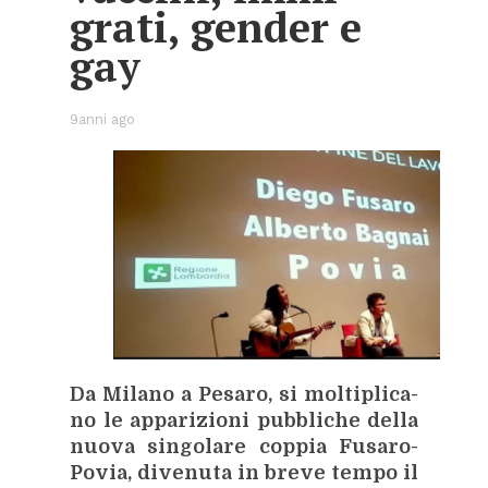
gra­ti, gen­der e
gay
9anni ago
Da Mi­la­no a Pe­sa­ro, si mol­ti­pli­ca­
no le ap­pa­ri­zio­ni pub­bli­che del­la
nuo­va sin­go­la­re cop­pia Fu­sa­ro-
Po­via, di­ve­nu­ta in bre­ve tem­po il