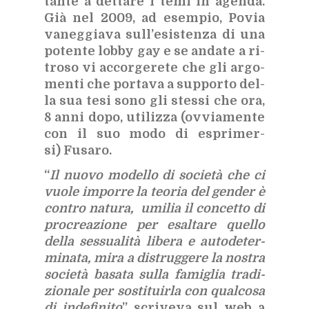
tan­te a det­ta­re i temi in agen­da.
Già nel 2009, ad esem­pio, Po­via
va­neg­gia­va sul­l’e­si­sten­za di una
po­ten­te lob­by gay e se an­da­te a ri­
tro­so vi ac­cor­ge­re­te che gli ar­go­
men­ti che por­ta­va a sup­por­to del­
la sua tesi sono gli stes­si che ora,
8 anni dopo, uti­liz­za (ov­via­men­te
con il suo modo di espri­mer­
si) Fu­sa­ro.
“
Il nuo­vo mo­del­lo di so­cie­tà che ci
vuo­le im­por­re la teo­ria del gen­der è
con­tro na­tu­ra, umi­lia il con­cet­to di
pro­crea­zio­ne per esal­ta­re quel­lo
del­la ses­sua­li­tà li­be­ra e au­to­de­ter­
mi­na­ta, mira a di­strug­ge­re la no­stra
so­cie­tà ba­sa­ta sul­la fa­mi­glia tra­di­
zio­na­le per so­sti­tuir­la con qual­co­sa
di in­de­fi­ni­to
” scri­ve­va sul web a