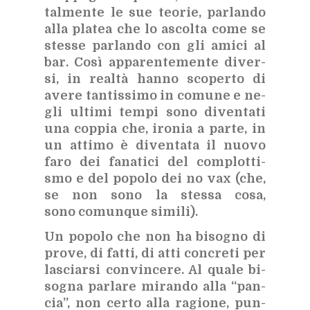
tal­men­te le sue teo­rie, par­lan­do
alla pla­tea che lo ascol­ta come se
stes­se par­lan­do con gli ami­ci al
bar. Così ap­pa­ren­te­men­te di­ver­
si, in real­tà han­no sco­per­to di
ave­re tan­tis­si­mo in co­mu­ne e ne­
gli ul­ti­mi tem­pi sono di­ven­ta­ti
una cop­pia che, iro­nia a par­te, in
un at­ti­mo è di­ven­ta­ta il nuo­vo
faro dei fa­na­ti­ci del com­plot­ti­
smo e del po­po­lo dei no vax (che,
se non sono la stes­sa cosa,
sono co­mun­que si­mi­li).
Un po­po­lo che non ha bi­so­gno di
pro­ve, di fat­ti, di atti con­cre­ti per
la­sciar­si con­vin­ce­re. Al qua­le bi­
so­gna par­la­re mi­ran­do alla “pan­
cia”, non cer­to alla ra­gio­ne, pun­