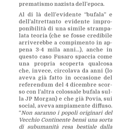
pre­ma­ti­smo na­zi­sta del­l’e­po­ca.
Al di là del­l’e­vi­den­te “bu­fa­la” e
del­l’al­tret­tan­to evi­den­te im­pro­
po­ni­bi­li­tà di una si­mi­le stram­pa­
la­ta teo­ria (che se fos­se cre­di­bi­le
ar­ri­ve­reb­be a com­pi­men­to in ap­
pe­na 3-4 mila anni…), an­che in
que­sto caso Fu­sa­ro spac­cia come
una pro­pria sco­per­ta qual­co­sa
che, in­ve­ce, cir­co­la­va da anni (lo
ave­va già fat­to in oc­ca­sio­ne del
re­fe­ren­dum del 4 di­cem­bre scor­
so con l’al­tra co­los­sa­le bu­fa­la sul­
la JP Mor­gan) e che già Po­via, sui
so­cial, ave­va am­pia­men­te dif­fu­so.
“
Non sa­ran­no i po­po­li ori­gi­na­ri del
Vec­chio Con­ti­nen­te ben­sì una sor­ta
di su­bu­ma­ni­tà resa be­stia­le dal­la