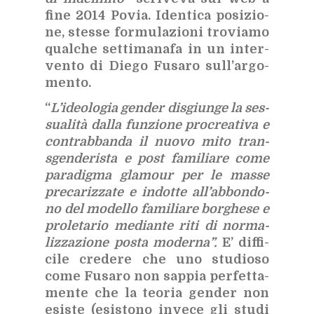
fine 2014 Po­via. Iden­ti­ca po­si­zio­
ne, stes­se for­mu­la­zio­ni tro­via­mo
qual­che set­ti­ma­na­fa in un in­ter­
ven­to di Die­go Fu­sa­ro sul­l’ar­go­
men­to.
“
L’i­deo­lo­gia gen­der di­sgiun­ge la ses­
sua­li­tà dal­la fun­zio­ne pro­crea­ti­va e
con­trab­ban­da il nuo­vo mito tran­
sgen­de­ri­sta e post fa­mi­lia­re come
pa­ra­dig­ma gla­mour per le mas­se
pre­ca­riz­za­te e in­dot­te al­l’ab­bon­do­
no del mo­del­lo fa­mi­lia­re bor­ghe­se e
pro­le­ta­rio me­dian­te riti di nor­ma­
liz­za­zio­ne po­sta mo­der­na”.
E’ dif­fi­
ci­le cre­de­re che uno stu­dio­so
come Fu­sa­ro non sap­pia per­fet­ta­
men­te che la teo­ria gen­der non
esi­ste (esi­sto­no in­ve­ce gli stu­di