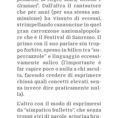
Gram­sci
”. Dal­l’al­tra il can­tau­to­re
che per anni (per sua stes­sa am­
mis­sio­ne) ha vis­su­to di ec­ces­si,
strim­pel­lan­do can­zon­ci­ne in quel
gran car­roz­zo­ne na­zio­nal­po­po­la­
re che è il Fe­sti­val di San­re­mo. Il
pri­mo con il suo par­la­re sin trop­
po for­bi­to, spes­so in bi­li­co tra “su­
per­caz­zo­le” e lin­guag­gio ec­ces­si­
va­men­te au­li­co (l’im­por­tan­te è
far ca­pi­re poco o nul­la a chi ascol­
ta, fa­cen­do cre­de­re di espri­me­re
chis­sà qua­li con­cet­ti ele­va­ti, sen­
za in­ve­ce dire pra­ti­ca­men­te nul­
la).
L’al­tro con il modo di espri­mer­si
da “sim­pa­ti­co bul­let­to”, che sen­za
trop­pi giri di pa­ro­le, scio­ri­na bru­