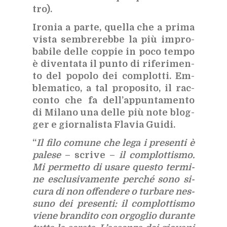
tro).
Iro­nia a par­te, quel­la che a pri­ma
vi­sta sem­bre­reb­be la più im­pro­
ba­bi­le del­le cop­pie in poco tem­po
è di­ven­ta­ta il pun­to di ri­fe­ri­men­
to del po­po­lo dei com­plot­ti. Em­
ble­ma­ti­co, a tal pro­po­si­to, il rac­
con­to che fa del­l’ap­pun­ta­men­to
di Mi­la­no una del­le più note blog­
ger e gior­na­li­sta Fla­via Gui­di.
“
Il filo co­mu­ne che lega i pre­sen­ti è
pa­le­se
– scri­ve –
il com­plot­ti­smo.
Mi per­met­to di usa­re que­sto ter­mi­
ne esclu­si­va­men­te per­ché sono si­
cu­ra di non of­fen­de­re o tur­ba­re nes­
su­no dei pre­sen­ti: il com­plot­ti­smo
vie­ne bran­di­to con or­go­glio du­ran­te