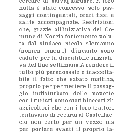
cer­ca­re di sal­va­guar­da­re. A loro
nul­la è sta­to con­ces­so, solo pas­
sag­gi con­tin­gen­ta­ti, ora­ri fis­si e
sa­li­te ac­com­pa­gna­te. Re­stri­zio­ni
che, gra­zie al­l’i­ni­zia­ti­va del Co­
mu­ne di Nor­cia for­te­men­te vo­lu­
ta dal sin­da­co Ni­co­la Ale­man­no
(no­men omen…), d’in­can­to sono
ca­du­te per la di­scu­ti­bi­le ini­zia­ti­
va del fine set­ti­ma­na. A ren­de­re il
tut­to più pa­ra­dos­sa­le e inac­cet­ta­
bi­le il fat­to che sa­ba­to mat­ti­na,
pro­prio per per­met­te­re il pas­sag­
gio in­di­stur­ba­to del­le na­vet­te
con i tu­ri­sti, sono sta­ti bloc­ca­ti gli
agri­col­to­ri che con i loro trat­to­ri
ten­ta­va­no di re­car­si al Ca­stel­luc­
cio non cer­to per un vez­zo ma
per por­ta­re avan­ti il pro­prio la­