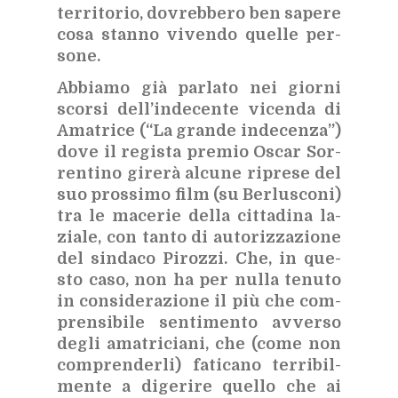
ter­ri­to­rio, do­vreb­be­ro ben sa­pe­re
cosa stan­no vi­ven­do quel­le per­
so­ne.
Ab­bia­mo già par­la­to nei gior­ni
scor­si del­l’in­de­cen­te vi­cen­da di
Ama­tri­ce (
“La gran­de in­de­cen­za”
)
dove il re­gi­sta pre­mio Oscar Sor­
ren­ti­no gi­re­rà al­cu­ne ri­pre­se del
suo pros­si­mo film (su Ber­lu­sco­ni)
tra le ma­ce­rie del­la cit­ta­di­na la­
zia­le, con tan­to di au­to­riz­za­zio­ne
del sin­da­co Pi­roz­zi. Che, in que­
sto caso, non ha per nul­la te­nu­to
in con­si­de­ra­zio­ne il più che com­
pren­si­bi­le sen­ti­men­to av­ver­so
de­gli ama­tri­cia­ni, che (come non
com­pren­der­li) fa­ti­ca­no ter­ri­bil­
men­te a di­ge­ri­re quel­lo che ai