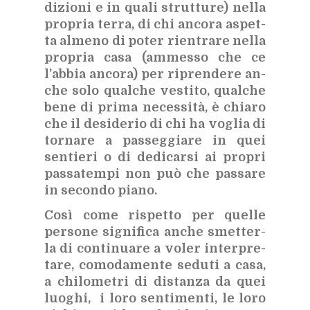
di­zio­ni e in qua­li strut­tu­re) nel­la
pro­pria ter­ra, di chi an­co­ra aspet­
ta al­me­no di po­ter rien­tra­re nel­la
pro­pria casa (am­mes­so che ce
l’ab­bia an­co­ra) per ri­pren­de­re an­
che solo qual­che ve­sti­to, qual­che
bene di pri­ma ne­ces­si­tà, è chia­ro
che il de­si­de­rio di chi ha vo­glia di
tor­na­re a pas­seg­gia­re in quei
sen­tie­ri o di de­di­car­si ai pro­pri
pas­sa­tem­pi non può che pas­sa­re
in se­con­do pia­no.
Così come ri­spet­to per quel­le
per­so­ne si­gni­fi­ca an­che smet­ter­
la di con­ti­nua­re a vo­ler in­ter­pre­
ta­re, co­mo­da­men­te se­du­ti a casa,
a chi­lo­me­tri di di­stan­za da quei
luo­ghi, i loro sen­ti­men­ti, le loro