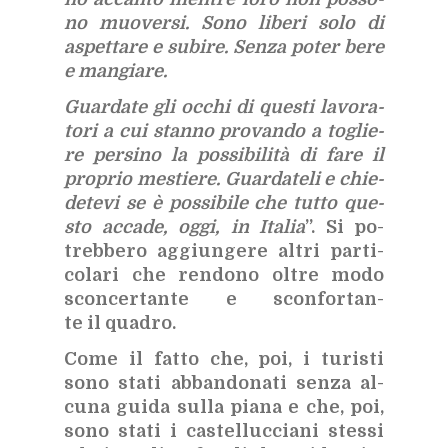
no muo­ver­si. Sono li­be­ri solo di
aspet­ta­re e su­bi­re. Sen­za po­ter bere
e man­gia­re.
Guar­da­te gli oc­chi di que­sti la­vo­ra­
to­ri a cui stan­no pro­van­do a to­glie­
re per­si­no la pos­si­bi­li­tà di fare il
pro­prio me­stie­re. Guar­da­te­li e chie­
de­te­vi se è pos­si­bi­le che tut­to que­
sto ac­ca­de, oggi, in Ita­lia
”. Si po­
treb­be­ro ag­giun­ge­re al­tri par­ti­
co­la­ri che ren­do­no ol­tre modo
scon­cer­tan­te e scon­for­tan­
te il qua­dro.
Come il fat­to che, poi, i tu­ri­sti
sono sta­ti ab­ban­do­na­ti sen­za al­
cu­na gui­da sul­la pia­na e che, poi,
sono sta­ti i ca­stel­luc­cia­ni stes­si