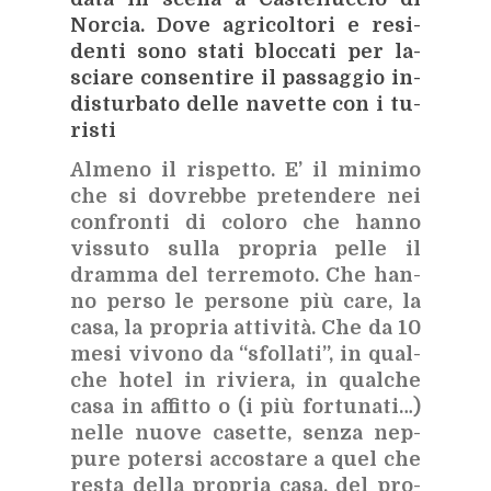
Nor­cia. Dove agri­col­to­ri e re­si­
den­ti sono sta­ti bloc­ca­ti per la­
scia­re con­sen­ti­re il pas­sag­gio in­
di­stur­ba­to del­le na­vet­te con i tu­
ri­sti
Al­me­no il ri­spet­to. E’ il mi­ni­mo
che si do­vreb­be pre­ten­de­re nei
con­fron­ti di co­lo­ro che han­no
vis­su­to sul­la pro­pria pel­le il
dram­ma del ter­re­mo­to. Che han­
no per­so le
per­so­ne più care, la
casa, la pro­pria at­ti­vi­tà. Che da 10
mesi vi­vo­no da “sfol­la­ti”, in qual­
che ho­tel in ri­vie­ra, in qual­che
casa in af­fit­to o (i più for­tu­na­ti…)
nel­le nuo­ve ca­set­te, sen­za nep­
pu­re po­ter­si ac­co­sta­re a quel che
re­sta del­la pro­pria casa, del pro­