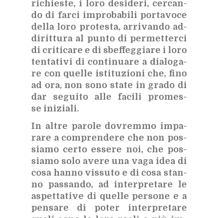
ri­chie­ste, i loro de­si­de­ri, cer­can­
do di far­ci im­pro­ba­bi­li por­ta­vo­ce
del­la loro pro­te­sta, ar­ri­van­do ad­
di­rit­tu­ra al pun­to di per­met­ter­ci
di cri­ti­ca­re e di sbef­feg­gia­re i loro
ten­ta­ti­vi di con­ti­nua­re a dia­lo­ga­
re con quel­le isti­tu­zio­ni che, fino
ad ora, non sono sta­te in gra­do di
dar se­gui­to alle fa­ci­li pro­mes­
se ini­zia­li.
In al­tre pa­ro­le do­vrem­mo im­pa­
ra­re a com­pren­de­re che non pos­
sia­mo cer­to es­se­re noi, che pos­
sia­mo solo ave­re una vaga idea di
cosa han­no vis­su­to e di cosa stan­
no pas­san­do, ad in­ter­pre­ta­re le
aspet­ta­ti­ve di quel­le per­so­ne e a
pen­sa­re di po­ter in­ter­pre­ta­re