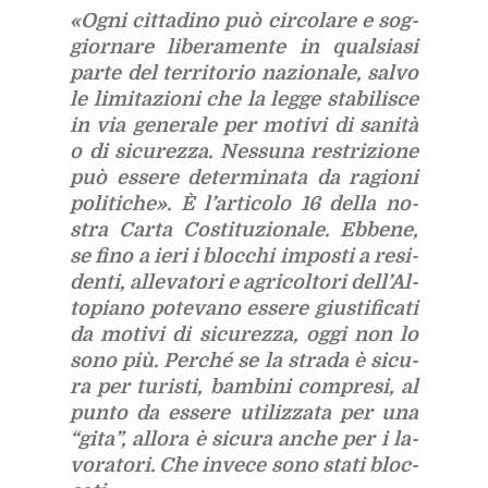
«Ogni cit­ta­di­no può cir­co­la­re e sog­
gior­na­re li­be­ra­men­te in qual­sia­si
par­te del ter­ri­to­rio na­zio­na­le, sal­vo
le li­mi­ta­zio­ni che la leg­ge sta­bi­li­sce
in via ge­ne­ra­le per mo­ti­vi di sa­ni­tà
o di si­cu­rez­za.
Nes­su­na re­stri­zio­ne
può es­se­re de­ter­mi­na­ta da ra­gio­ni
po­li­ti­che». È l’ar­ti­co­lo 16 del­la no­
stra Car­ta Co­sti­tu­zio­na­le. Eb­be­ne,
se fino a ieri i bloc­chi im­po­sti a re­si­
den­ti, al­le­va­to­ri e agri­col­to­ri del­l’Al­
to­pia­no po­te­va­no es­se­re giu­sti­fi­ca­ti
da mo­ti­vi di si­cu­rez­za, oggi non lo
sono più. Per­ché se la stra­da è si­cu­
ra per tu­ri­sti, bam­bi­ni com­pre­si, al
pun­to da es­se­re uti­liz­za­ta per una
“gita”, al­lo­ra è si­cu­ra an­che per i la­
vo­ra­to­ri. Che in­ve­ce sono sta­ti bloc­