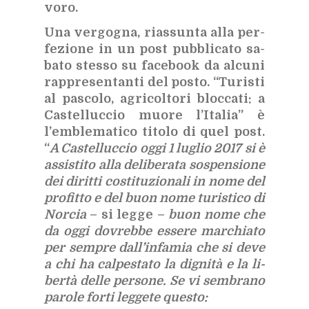
vo­ro.
Una ver­go­gna, rias­sun­ta alla per­
fe­zio­ne in un post pub­bli­ca­to sa­
ba­to stes­so su fa­ce­book da al­cu­ni
rap­pre­sen­tan­ti del po­sto. “Tu­ri­sti
al pa­sco­lo, agri­col­to­ri bloc­ca­ti: a
Ca­stel­luc­cio muo­re l’I­ta­lia” è
l’em­ble­ma­ti­co ti­to­lo di quel post.
“
A Ca­stel­luc­cio oggi 1 lu­glio 2017 si è
as­si­sti­to alla de­li­be­ra­ta so­spen­sio­ne
dei di­rit­ti co­sti­tu­zio­na­li in nome del
pro­fit­to e del buon nome tu­ri­sti­co di
Nor­cia
– si leg­ge –
buon nome che
da oggi do­vreb­be es­se­re mar­chia­to
per sem­pre dal­l’in­fa­mia che si deve
a chi ha cal­pe­sta­to la di­gni­tà e la li­
ber­tà del­le per­so­ne. Se vi sem­bra­no
pa­ro­le for­ti leg­ge­te que­sto: