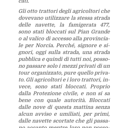
ca­ti.
Gli otto trat­to­ri de­gli agri­col­to­ri che
do­ve­va­no uti­liz­za­re la stes­sa stra­da
del­le na­vet­te, la fa­mi­ge­ra­ta 477,
sono sta­ti bloc­ca­ti sul Pian Gran­de
o al va­li­co di ac­ces­so alla pro­vin­cia­
le per Nor­cia. Per­ché, si­gno­re e si­
gno­ri, oggi sul­la stra­da, una stra­da
pub­bli­ca e quin­di di tut­ti noi, pos­so­
no pas­sa­re solo i mez­zi pri­va­ti di un
tour or­ga­niz­za­to, pure quel­lo pri­va­
to. Gli agri­col­to­ri e i loro trat­to­ri, in­
ve­ce, sono sta­ti bloc­ca­ti. Pro­prio
dal­la Pro­te­zio­ne ci­vi­le, e non si sa
bene con qua­le au­to­ri­tà. Bloc­ca­ti
dal­le nove di que­sta mat­ti­na sen­za
al­cun av­vi­so e umi­lia­ti, per pri­mi,
dal­le na­vet­te scor­ta­te che gli pas­sa­
no ac­can­to men­tre loro non pos­so­