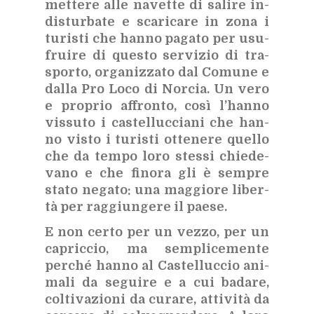
met­te­re alle na­vet­te di sa­li­re in­
di­stur­ba­te e sca­ri­ca­re in zona i
tu­ri­sti che han­no pa­ga­to per usu­
frui­re di que­sto ser­vi­zio di tra­
spor­to, or­ga­niz­za­to dal Co­mu­ne e
dal­la Pro Loco di Nor­cia. Un vero
e pro­prio af­fron­to, così l’han­no
vis­su­to i ca­stel­luc­cia­ni che han­
no vi­sto i tu­ri­sti ot­te­ne­re quel­lo
che da tem­po loro stes­si chie­de­
va­no e che fi­no­ra gli è sem­pre
sta­to ne­ga­to: una mag­gio­re li­ber­
tà per rag­giun­ge­re il pae­se.
E non cer­to per un vez­zo, per un
ca­pric­cio, ma sem­pli­ce­men­te
per­ché han­no al Ca­stel­luc­cio ani­
ma­li da se­gui­re e a cui ba­da­re,
col­ti­va­zio­ni da cu­ra­re, at­ti­vi­tà da