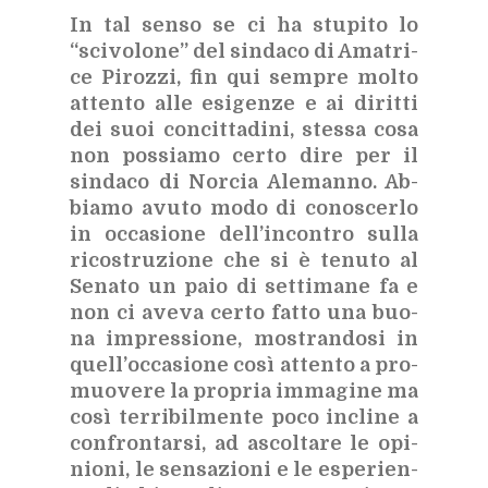
In tal sen­so se ci ha stu­pi­to lo
“sci­vo­lo­ne” del sin­da­co di Ama­tri­
ce Pi­roz­zi, fin qui sem­pre mol­to
at­ten­to alle esi­gen­ze e ai di­rit­ti
dei suoi con­cit­ta­di­ni, stes­sa cosa
non pos­sia­mo cer­to dire per il
sin­da­co di Nor­cia Ale­man­no. Ab­
bia­mo avu­to modo di co­no­scer­lo
in oc­ca­sio­ne del­l’in­con­tro sul­la
ri­co­stru­zio­ne che si è te­nu­to al
Se­na­to un paio di set­ti­ma­ne fa e
non ci ave­va cer­to fat­to una buo­
na im­pres­sio­ne, mo­stran­do­si in
quel­l’oc­ca­sio­ne così at­ten­to a pro­
muo­ve­re la pro­pria im­ma­gi­ne ma
così ter­ri­bil­men­te poco in­cli­ne a
con­fron­tar­si, ad ascol­ta­re le opi­
nio­ni, le sen­sa­zio­ni e le espe­rien­