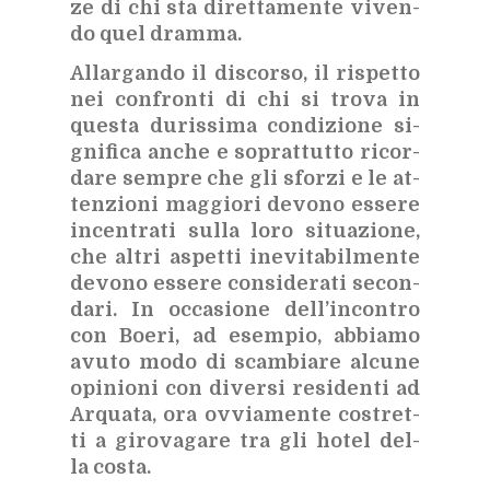
ze di chi sta di­ret­ta­men­te vi­ven­
do quel dram­ma.
Al­lar­gan­do il di­scor­so, il ri­spet­to
nei con­fron­ti di chi si tro­va in
que­sta du­ris­si­ma con­di­zio­ne si­
gni­fi­ca an­che e so­prat­tut­to ri­cor­
da­re sem­pre che gli sfor­zi e le at­
ten­zio­ni mag­gio­ri de­vo­no es­se­re
in­cen­tra­ti sul­la loro si­tua­zio­ne,
che al­tri aspet­ti ine­vi­ta­bil­men­te
de­vo­no es­se­re con­si­de­ra­ti se­con­
da­ri. In oc­ca­sio­ne del­l’in­con­tro
con Boe­ri, ad esem­pio, ab­bia­mo
avu­to modo di scam­bia­re al­cu­ne
opi­nio­ni con di­ver­si re­si­den­ti ad
Ar­qua­ta, ora ov­via­men­te co­stret­
ti a gi­ro­va­ga­re tra gli ho­tel del­
la co­sta.