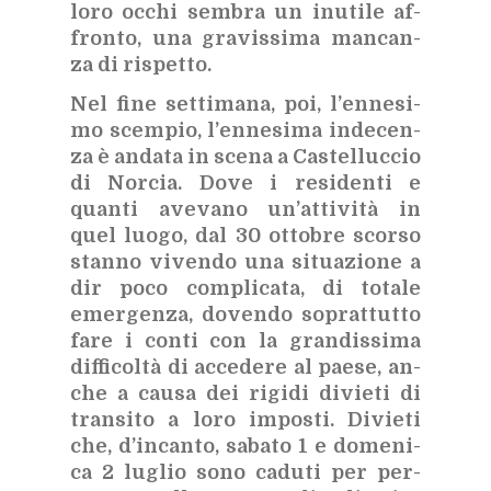
loro oc­chi sem­bra un inu­ti­le af­
fron­to, una gra­vis­si­ma man­can­
za di ri­spet­to.
Nel fine set­ti­ma­na, poi, l’en­ne­si­
mo scem­pio, l’en­ne­si­ma in­de­cen­
za è an­da­ta in sce­na a Ca­stel­luc­cio
di Nor­cia. Dove i re­si­den­ti e
quan­ti ave­va­no un’at­ti­vi­tà in
quel luo­go, dal 30 ot­to­bre scor­so
stan­no vi­ven­do una si­tua­zio­ne a
dir poco com­pli­ca­ta, di to­ta­le
emer­gen­za, do­ven­do so­prat­tut­to
fare i con­ti con la gran­dis­si­ma
dif­fi­col­tà di ac­ce­de­re al pae­se, an­
che a cau­sa dei ri­gi­di di­vie­ti di
tran­si­to a loro im­po­sti. Di­vie­ti
che, d’in­can­to, sa­ba­to 1 e do­me­ni­
ca 2 lu­glio sono ca­du­ti per per­