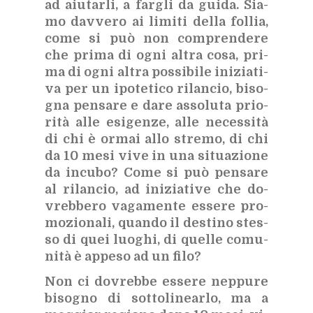
ad aiu­tar­li, a far­gli da gui­da. Sia­
mo dav­ve­ro ai li­mi­ti del­la fol­lia,
come si può non com­pren­de­re
che pri­ma di ogni al­tra cosa, pri­
ma di ogni al­tra pos­si­bi­le ini­zia­ti­
va per un ipo­te­ti­co ri­lan­cio, bi­so­
gna pen­sa­re e dare as­so­lu­ta prio­
ri­tà alle esi­gen­ze, alle ne­ces­si­tà
di chi è or­mai allo stre­mo, di chi
da 10 mesi vive in una si­tua­zio­ne
da in­cu­bo? Come si può pen­sa­re
al ri­lan­cio, ad ini­zia­ti­ve che do­
vreb­be­ro va­ga­men­te es­se­re pro­
mo­zio­na­li, quan­do il de­sti­no stes­
so di quei luo­ghi, di quel­le co­mu­
ni­tà è ap­pe­so ad un filo?
Non ci do­vreb­be es­se­re nep­pu­re
bi­so­gno di sot­to­li­near­lo, ma a