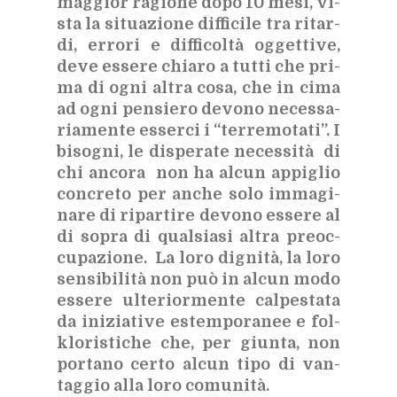
mag­gior ra­gio­ne dopo 10 mesi, vi­
sta la si­tua­zio­ne dif­fi­ci­le tra ri­tar­
di, er­ro­ri e dif­fi­col­tà og­get­ti­ve,
deve es­se­re chia­ro a tut­ti che pri­
ma di ogni al­tra cosa, che in cima
ad ogni pen­sie­ro de­vo­no ne­ces­sa­
ria­men­te es­ser­ci i “ter­re­mo­ta­ti”. I
bi­so­gni, le di­spe­ra­te ne­ces­si­tà di
chi an­co­ra non ha al­cun ap­pi­glio
con­cre­to per an­che solo im­ma­gi­
na­re di ri­par­ti­re de­vo­no es­se­re al
di so­pra di qual­sia­si al­tra pre­oc­
cu­pa­zio­ne. La loro di­gni­tà, la loro
sen­si­bi­li­tà non può in al­cun modo
es­se­re ul­te­rior­men­te cal­pe­sta­ta
da ini­zia­ti­ve estem­po­ra­nee e fol­
klo­ri­sti­che che, per giun­ta, non
por­ta­no cer­to al­cun tipo di van­
tag­gio alla loro co­mu­ni­tà.