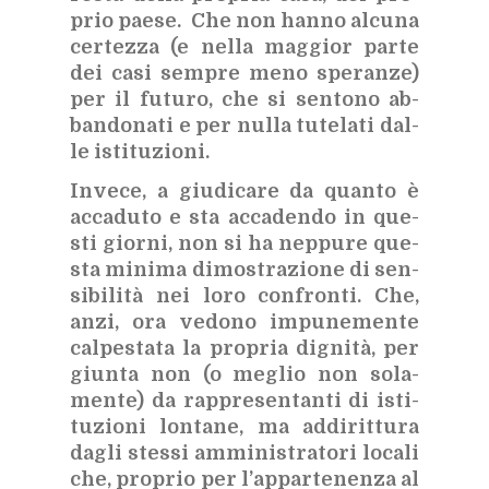
prio pae­se. Che non han­no al­cu­na
cer­tez­za (e nel­la mag­gior par­te
dei casi sem­pre meno spe­ran­ze)
per il fu­tu­ro, che si sen­to­no ab­
ban­do­na­ti e per nul­la tu­te­la­ti dal­
le isti­tu­zio­ni.
In­ve­ce, a giu­di­ca­re da quan­to è
ac­ca­du­to e sta ac­ca­den­do in que­
sti gior­ni, non si ha nep­pu­re que­
sta mi­ni­ma di­mo­stra­zio­ne di sen­
si­bi­li­tà nei loro con­fron­ti. Che,
anzi, ora ve­do­no im­pu­ne­men­te
cal­pe­sta­ta la pro­pria di­gni­tà, per
giun­ta non (o me­glio non so­la­
men­te) da rap­pre­sen­tan­ti di isti­
tu­zio­ni lon­ta­ne, ma ad­di­rit­tu­ra
da­gli stes­si am­mi­ni­stra­to­ri lo­ca­li
che, pro­prio per l’ap­par­te­nen­za al