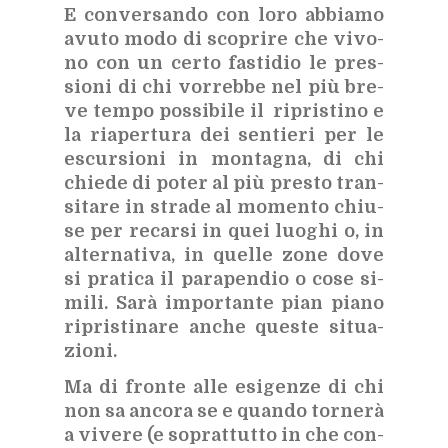
E con­ver­san­do con loro ab­bia­mo
avu­to modo di sco­pri­re che vi­vo­
no con un cer­to fa­sti­dio le pres­
sio­ni di chi vor­reb­be nel più bre­
ve tem­po pos­si­bi­le il ri­pri­sti­no e
la ria­per­tu­ra dei sen­tie­ri per le
escur­sio­ni in mon­ta­gna, di chi
chie­de di po­ter al più pre­sto tran­
si­ta­re in stra­de al mo­men­to chiu­
se per re­car­si in quei luo­ghi o, in
al­ter­na­ti­va, in quel­le zone dove
si pra­ti­ca il pa­ra­pen­dio o cose si­
mi­li. Sarà im­por­tan­te pian pia­no
ri­pri­sti­na­re an­che que­ste si­tua­
zio­ni.
Ma di fron­te alle esi­gen­ze di chi
non sa an­co­ra se e quan­do tor­ne­rà
a vi­ve­re (e so­prat­tut­to in che con­