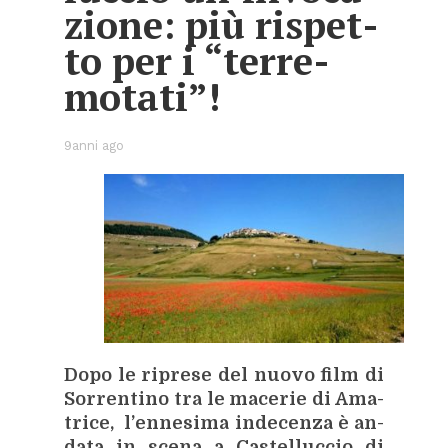
zio­ne: più ri­spet­
to per i “ter­re­
mo­ta­ti”!
9anni ago
Dopo le ri­pre­se del nuo­vo film di
Sor­ren­ti­no tra le ma­ce­rie di Ama­
tri­ce, l’en­ne­si­ma in­de­cen­za è an­
da­ta in sce­na a Ca­stel­luc­cio di