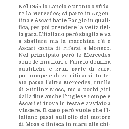
Nel 1955 la Lan­cia è pron­ta a sfi­da­
re la Mer­ce­des: si par­te in Ar­gen­
ti­na e Asca­ri bat­te Fan­gio in qua­li­
fi­ca, per poi pren­de­re la vet­ta del­
la gara. L’i­ta­lia­no però sba­glia e va
a sbat­te­re ma la mac­chi­na c’è e
Asca­ri con­ta di ri­far­si a Mo­na­co.
Nel prin­ci­pa­to però le Mer­ce­des
sono le mi­glio­ri e Fan­gio do­mi­na
qua­li­fi­che e gran par­te di gara,
poi rom­pe e deve ri­ti­rar­si. In te­
sta pas­sa l’al­tra Mer­ce­des, quel­la
di Stir­ling Moss, ma a po­chi giri
dal­la fine an­che l’in­gle­se rom­pe e
Asca­ri si tro­va in te­sta e av­via­to a
vin­ce­re. Il caso però vuo­le che l’i­
ta­lia­no pas­si sul­l’o­lio del mo­to­re
di Moss e fi­ni­sca in mare alla chi­