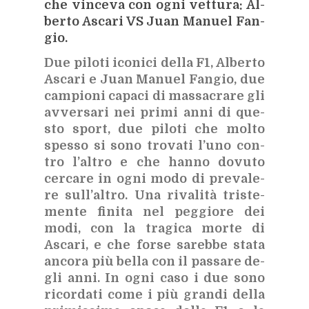
che vin­ce­va con ogni vet­tu­ra: Al­
ber­to Asca­ri VS Juan Ma­nuel Fan­
gio.
Due pi­lo­ti ico­ni­ci del­la F1, Al­ber­to
Asca­ri e Juan Ma­nuel Fan­gio, due
cam­pio­ni ca­pa­ci di mas­sa­cra­re gli
av­ver­sa­ri nei pri­mi anni di que­
sto sport, due pi­lo­ti che mol­to
spes­so si sono tro­va­ti l’u­no con­
tro l’al­tro e che han­no do­vu­to
cer­ca­re in ogni
modo di pre­va­le­
re sul­l’al­tro. Una ri­va­li­tà tri­ste­
men­te fi­ni­ta nel peg­gio­re dei
modi, con la tra­gi­ca mor­te di
Asca­ri, e che for­se sa­reb­be sta­ta
an­co­ra più bel­la con il pas­sa­re de­
gli anni. In ogni caso i due sono
ri­cor­da­ti come i più gran­di del­la