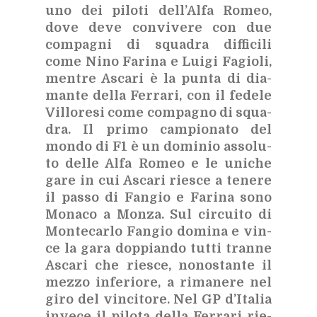
uno dei pi­lo­ti del­l’Al­fa Ro­meo,
dove deve con­vi­ve­re con due
com­pa­gni di squa­dra dif­fi­ci­li
come Nino Fa­ri­na e Lui­gi Fa­gio­li,
men­tre Asca­ri è la pun­ta di dia­
man­te del­la Fer­ra­ri, con il fe­de­le
Vil­lo­re­si come com­pa­gno di squa­
dra. Il pri­mo cam­pio­na­to del
mon­do di F1 è un do­mi­nio as­so­lu­
to del­le Alfa Ro­meo e le uni­che
gare in cui Asca­ri rie­sce a te­ne­re
il pas­so di Fan­gio e Fa­ri­na sono
Mo­na­co a Mon­za. Sul cir­cui­to di
Mon­te­car­lo Fan­gio do­mi­na e vin­
ce la gara dop­pian­do tut­ti tran­ne
Asca­ri che rie­sce, no­no­stan­te il
mez­zo in­fe­rio­re, a ri­ma­ne­re nel
giro del vin­ci­to­re. Nel GP d’I­ta­lia
in­ve­ce il pi­lo­ta del­la Fer­ra­ri rie­