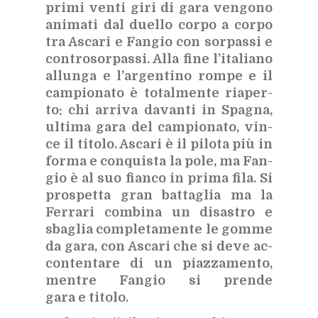
pri­mi ven­ti giri di gara ven­go­no
ani­ma­ti dal duel­lo cor­po a cor­po
tra Asca­ri e Fan­gio con sor­pas­si e
con­tro­sor­pas­si. Alla fine l’i­ta­lia­no
al­lun­ga e l’ar­gen­ti­no rom­pe e il
cam­pio­na­to è to­tal­men­te ria­per­
to: chi ar­ri­va da­van­ti in Spa­gna,
ul­ti­ma gara del cam­pio­na­to, vin­
ce il ti­to­lo. Asca­ri è il pi­lo­ta più in
for­ma e con­qui­sta la pole, ma Fan­
gio è al suo fian­co in pri­ma fila. Si
pro­spet­ta gran bat­ta­glia ma la
Fer­ra­ri com­bi­na un di­sa­stro e
sba­glia com­ple­ta­men­te le gom­me
da gara, con Asca­ri che si deve ac­
con­ten­ta­re di un piaz­za­men­to,
men­tre Fan­gio si pren­de
gara e ti­to­lo.