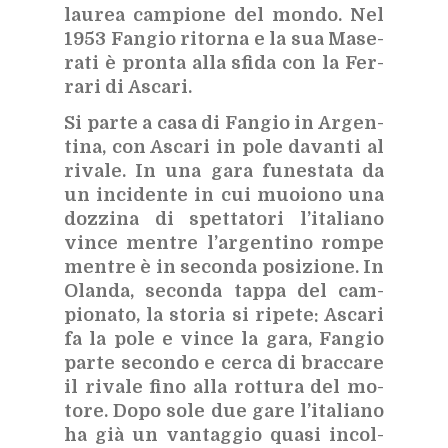
lau­rea cam­pio­ne del mon­do. Nel
1953 Fan­gio ri­tor­na e la sua Ma­se­
ra­ti è pron­ta alla sfi­da con la Fer­
ra­ri di Asca­ri.
Si par­te a casa di Fan­gio in Ar­gen­
ti­na, con Asca­ri in pole da­van­ti al
ri­va­le. In una gara fu­ne­sta­ta da
un in­ci­den­te in cui muo­io­no una
doz­zi­na di spet­ta­to­ri l’i­ta­lia­no
vin­ce men­tre l’ar­gen­ti­no rom­pe
men­tre è in se­con­da po­si­zio­ne. In
Olan­da, se­con­da tap­pa del cam­
pio­na­to, la sto­ria si ri­pe­te: Asca­ri
fa la pole e vin­ce la gara, Fan­gio
par­te se­con­do e cer­ca di brac­ca­re
il ri­va­le fino alla rot­tu­ra del mo­
to­re. Dopo sole due gare l’i­ta­lia­no
ha già un van­tag­gio qua­si in­col­