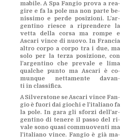
ma­bi­le. A Spa Fan­gio pro­va a rea­
gi­re e fa la pole ma non par­te be­
nis­si­mo e per­de po­si­zio­ni. L’ar­
gen­ti­no rie­sce a ri­pren­de­re la
vet­ta del­la cor­sa ma rom­pe e
Asca­ri vin­ce di nuo­vo. In Fran­cia
al­tro cor­po a cor­po tra i due, ma
solo per la ter­za po­si­zio­ne, con
l’ar­gen­ti­no che pre­va­le e lima
qual­che pun­to ma Asca­ri è co­
mun­que net­ta­men­te da­van­
ti in clas­si­fi­ca.
A Sil­ver­sto­ne se Asca­ri vin­ce Fan­
gio è fuo­ri dai gio­chi e l’i­ta­lia­no fa
la pole. In gara gli sfor­zi del­l’ar­
gen­ti­no di te­ne­re il pas­so del ri­
va­le sono qua­si com­muo­ven­ti ma
l’i­ta­lia­no vin­ce. Fan­gio è già ma­