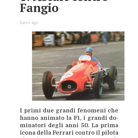
Fan­gio
9anni ago
I pri­mi due gran­di fe­no­me­ni che
han­no ani­ma­to la F1, i gran­di do­
mi­na­to­ri de­gli anni 50. La pri­ma
ico­na del­la Fer­ra­ri con­tro il pi­lo­ta