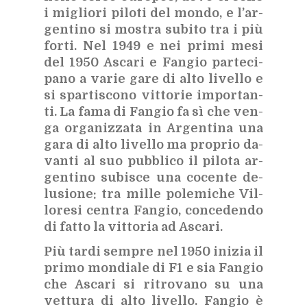
i mi­glio­ri pi­lo­ti del mon­do, e l’ar­
gen­ti­no si mo­stra su­bi­to tra i più
for­ti. Nel 1949 e nei pri­mi mesi
del 1950 Asca­ri e Fan­gio par­te­ci­
pa­no a va­rie gare di alto li­vel­lo e
si spar­ti­sco­no vit­to­rie im­por­tan­
ti. La fama di Fan­gio fa sì che ven­
ga or­ga­niz­za­ta in Ar­gen­ti­na una
gara di alto li­vel­lo ma pro­prio da­
van­ti al suo pub­bli­co il pi­lo­ta ar­
gen­ti­no su­bi­sce una co­cen­te de­
lu­sio­ne: tra mil­le po­le­mi­che Vil­
lo­re­si cen­tra Fan­gio, con­ce­den­do
di fat­to la vit­to­ria ad Asca­ri.
Più tar­di sem­pre nel 1950 ini­zia il
pri­mo mon­dia­le di F1 e sia Fan­gio
che Asca­ri si ri­tro­va­no su una
vet­tu­ra di alto li­vel­lo. Fan­gio è