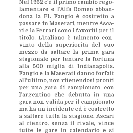
Nel 1952 c’è il pri­mo cam­bio re­go­
la­men­ta­re e l’Al­fa Ro­meo ab­ban­
do­na la F1. Fan­gio è co­stret­to a
pas­sa­re in Ma­se­ra­ti, men­tre Asca­
ri e la Fer­ra­ri sono i fa­vo­ri­ti per il
ti­to­lo. L’i­ta­lia­no è tal­men­to con­
vin­to del­la su­pe­rio­ri­tà del suo
mez­zo da sal­ta­re la pri­ma gara
sta­gio­na­le per ten­ta­re la for­tu­na
alla 500 mi­glia di In­dia­na­po­lis.
Fan­gio e la Ma­se­ra­ti dan­no for­fait
al­l’ul­ti­mo, non ri­te­nen­do­si pron­ti
per una gara di cam­pio­na­to, con
l’ar­gen­ti­no che de­but­ta in una
gara non va­li­da per il cam­pio­na­to
ma ha un in­ci­den­te ed è co­stret­to
a sal­ta­re tut­ta la sta­gio­ne. Asca­ri
al rien­tro, sen­za il ri­va­le, vin­ce
tut­te le gare in ca­len­da­rio e si