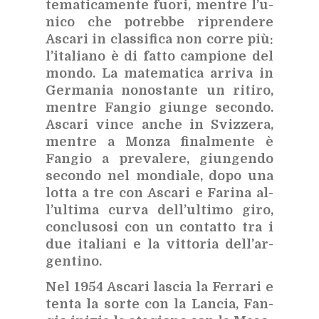
te­ma­ti­ca­men­te fuo­ri, men­tre l’u­
ni­co che po­treb­be ri­pren­de­re
Asca­ri in clas­si­fi­ca non cor­re più:
l’i­ta­lia­no è di fat­to cam­pio­ne del
mon­do. La ma­te­ma­ti­ca ar­ri­va in
Ger­ma­nia no­no­stan­te un ri­ti­ro,
men­tre Fan­gio giun­ge se­con­do.
Asca­ri vin­ce an­che in Sviz­ze­ra,
men­tre a Mon­za fi­nal­men­te è
Fan­gio a pre­va­le­re, giun­gen­do
se­con­do nel mon­dia­le, dopo una
lot­ta a tre con Asca­ri e Fa­ri­na al­
l’ul­ti­ma cur­va del­l’ul­ti­mo giro,
con­clu­so­si con un con­tat­to tra i
due ita­lia­ni e la vit­to­ria del­l’ar­
gen­ti­no.
Nel 1954 Asca­ri la­scia la Fer­ra­ri e
ten­ta la sor­te con la Lan­cia, Fan­