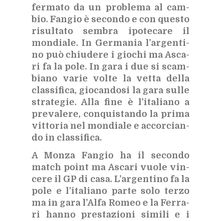
fer­ma­to da un pro­ble­ma al cam­
bio. Fan­gio è se­con­do e con que­sto
ri­sul­ta­to sem­bra ipo­te­ca­re il
mon­dia­le. In Ger­ma­nia l’ar­gen­ti­
no può chiu­de­re i gio­chi ma Asca­
ri fa la pole. In gara i due si scam­
bia­no va­rie vol­te la vet­ta del­la
clas­si­fi­ca, gio­can­do­si la gara sul­le
stra­te­gie. Alla fine è l’i­ta­lia­no a
pre­va­le­re, con­qui­stan­do la pri­ma
vit­to­ria nel mon­dia­le e ac­cor­cian­
do in clas­si­fi­ca.
A Mon­za Fan­gio ha il se­con­do
mat­ch point ma Asca­ri vuo­le vin­
ce­re il GP di casa. L’ar­gen­ti­no fa la
pole e l’i­ta­lia­no par­te solo ter­zo
ma in gara l’Al­fa Ro­meo e la Fer­ra­
ri han­no pre­sta­zio­ni si­mi­li e i