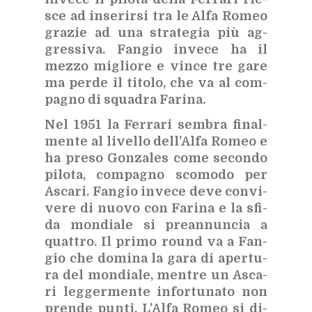
sce ad in­se­rir­si tra le Alfa Ro­meo
gra­zie ad una stra­te­gia più ag­
gres­si­va. Fan­gio in­ve­ce ha il
mez­zo mi­glio­re e vin­ce tre gare
ma per­de il ti­to­lo, che va al com­
pa­gno di squa­dra Fa­ri­na.
Nel 1951 la Fer­ra­ri sem­bra fi­nal­
men­te al li­vel­lo del­l’Al­fa Ro­meo e
ha pre­so Gon­za­les come se­con­do
pi­lo­ta, com­pa­gno sco­mo­do per
Asca­ri. Fan­gio in­ve­ce deve con­vi­
ve­re di nuo­vo con Fa­ri­na e la sfi­
da mon­dia­le si pre­an­nun­cia a
quat­tro. Il pri­mo round va a Fan­
gio che do­mi­na la gara di aper­tu­
ra del mon­dia­le, men­tre un Asca­
ri leg­ger­men­te in­for­tu­na­to non
pren­de pun­ti. L’Al­fa Ro­meo si di­