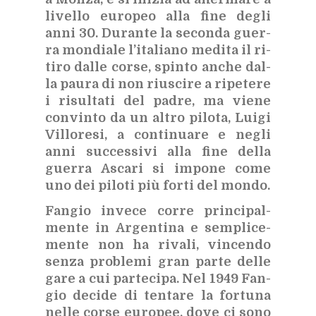
li­vel­lo eu­ro­peo alla fine de­gli
anni 30. Du­ran­te la se­con­da guer­
ra mon­dia­le l’i­ta­lia­no me­di­ta il ri­
ti­ro dal­le cor­se, spin­to an­che dal­
la pau­ra di non riu­sci­re a ri­pe­te­re
i ri­sul­ta­ti del pa­dre, ma vie­ne
con­vin­to da un al­tro pi­lo­ta, Lui­gi
Vil­lo­re­si, a con­ti­nua­re e ne­gli
anni suc­ces­si­vi alla fine del­la
guer­ra Asca­ri si im­po­ne come
uno dei pi­lo­ti più for­ti del mon­do.
Fan­gio in­ve­ce cor­re prin­ci­pal­
men­te in Ar­gen­ti­na e sem­pli­ce­
men­te non ha ri­va­li, vin­cen­do
sen­za pro­ble­mi gran par­te del­le
gare a cui par­te­ci­pa. Nel 1949 Fan­
gio de­ci­de di ten­ta­re la for­tu­na
nel­le cor­se eu­ro­pee, dove ci sono