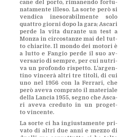
ca­ne del por­to, ri­ma­nen­do for­tu­
na­ta­men­te il­le­so. La sor­te però si
ven­di­ca ine­so­ra­bil­men­te solo
quat­tro gior­ni dopo la gara: Asca­ri
per­de la vita du­ran­te un test a
Mon­za in cir­co­stan­ze mai del tut­
to chia­ri­te. Il mon­do dei mo­to­ri è
a lut­to e Fan­gio per­de il suo av­
ver­sa­rio di sem­pre, per cui nu­tri­
va un pro­fon­do ri­spet­to. L’ar­gen­
ti­no vin­ce­rà al­tri tre ti­to­li, di cui
uno nel 1956 con la Fer­ra­ri, che
però ave­va com­pra­to il ma­te­ria­le
del­la Lan­cia 1955, se­gno che Asca­
ri ave­va cre­du­to in un pro­get­
to vin­cen­te.
La sor­te ci ha in­giu­sta­men­te pri­
va­to di al­tri due anni e mez­zo di