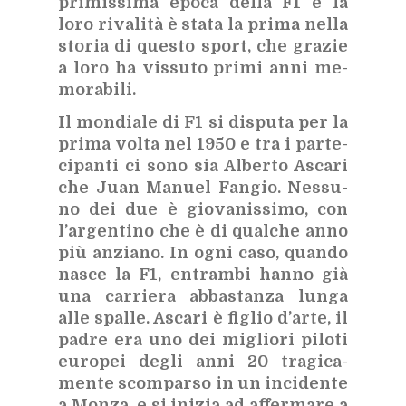
pri­mis­si­ma epo­ca del­la F1 e la
loro ri­va­li­tà è sta­ta la pri­ma nel­la
sto­ria di que­sto sport, che gra­zie
a loro ha vis­su­to pri­mi anni me­
mo­ra­bi­li.
Il mon­dia­le di F1 si di­spu­ta per la
pri­ma vol­ta nel 1950 e tra i par­te­
ci­pan­ti ci sono sia Al­ber­to Asca­ri
che Juan Ma­nuel Fan­gio. Nes­su­
no dei due è gio­va­nis­si­mo, con
l’ar­gen­ti­no che è di qual­che anno
più an­zia­no. In ogni caso, quan­do
na­sce la F1, en­tram­bi han­no già
una car­rie­ra ab­ba­stan­za lun­ga
alle spal­le. Asca­ri è fi­glio d’ar­te, il
pa­dre era uno dei mi­glio­ri pi­lo­ti
eu­ro­pei de­gli anni 20 tra­gi­ca­
men­te scom­par­so in un in­ci­den­te
a Mon­za, e si ini­zia ad af­fer­ma­re a