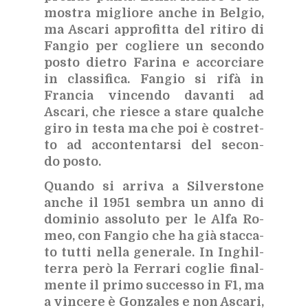
mo­stra mi­glio­re an­che in Bel­gio,
ma Asca­ri ap­pro­fit­ta del ri­ti­ro di
Fan­gio per co­glie­re un se­con­do
po­sto die­tro Fa­ri­na e ac­cor­cia­re
in clas­si­fi­ca. Fan­gio si rifà in
Fran­cia vin­cen­do da­van­ti ad
Asca­ri, che rie­sce a sta­re qual­che
giro in te­sta ma che poi è co­stret­
to ad ac­con­ten­tar­si del se­con­
do po­sto.
Quan­do si ar­ri­va a Sil­ver­sto­ne
an­che il 1951 sem­bra un anno di
do­mi­nio as­so­lu­to per le Alfa Ro­
meo, con Fan­gio che ha già stac­ca­
to tut­ti nel­la ge­ne­ra­le. In In­ghil­
ter­ra però la Fer­ra­ri co­glie fi­nal­
men­te il pri­mo suc­ces­so in F1, ma
a vin­ce­re è Gon­za­les e non Asca­ri,