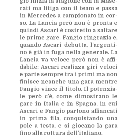
gio ini­zia la sta­gio­ne con la Ma­se­
ra­ti ma li­ti­ga con il team e pas­sa
in Mer­ce­des a cam­pio­na­to in cor­
so. La Lan­cia però non è pron­ta e
quin­di Asca­ri è co­stret­to a sal­ta­re
le pri­me gare. Fan­gio rin­gra­zia e,
quan­do Asca­ri de­but­ta, l’ar­gen­ti­
no è già in fuga nel­la ge­ne­ra­le. La
Lan­cia va ve­lo­ce però non è af­fi­
da­bi­le: Asca­ri rea­liz­za giri ve­lo­ci
e par­te sem­pre tra i pri­mi ma non
fi­ni­sce nean­che una gara men­tre
Fan­gio vin­ce il ti­to­lo. Il po­ten­zia­
le però c’è, come di­mo­stra­no le
gare in Ita­lia e in Spa­gna, in cui
Asca­ri e Fan­gio par­to­no af­fian­ca­ti
in pri­ma fila, con­qui­stan­do una
pole a te­sta, e si gio­ca­no la gara
fino alla rot­tu­ra del­l’i­ta­lia­no.