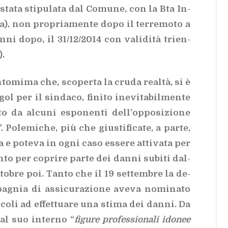
 sta­ta sti­pu­la­ta dal Co­mu­ne, con la Bta In­
a), non pro­pria­men­te dopo il ter­re­mo­to a
nni dopo, il 31/​12/​2014 con va­li­di­tà trien­
).
­to­mi­ma che, sco­per­ta la cru­da real­tà, si è
ol per il sin­da­co, fi­ni­to ine­vi­ta­bil­men­te
to da al­cu­ni espo­nen­ti del­l’op­po­si­zio­ne
Po­le­mi­che, più che giu­sti­fi­ca­te, a par­te,
 e po­te­va in ogni caso es­se­re at­ti­va­ta per
n­to per co­pri­re par­te dei dan­ni su­bi­ti dal­
t­to­bre poi. Tan­to che il 19 set­tem­bre la de­
­gnia di as­si­cu­ra­zio­ne ave­va no­mi­na­to
co­li ad ef­fet­tua­re una sti­ma dei dan­ni. Da
al suo in­ter­no “
fi­gu­re pro­fes­sio­na­li ido­nee