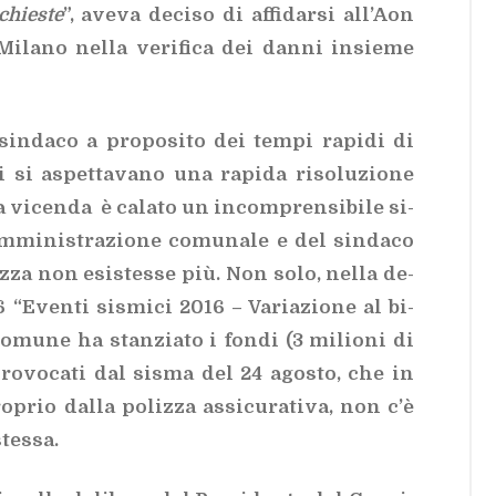
­chie­ste
”, ave­va de­ci­so di af­fi­dar­si al­l’Aon
la­no nel­la ve­ri­fi­ca dei dan­ni in­sie­me
in­da­co a pro­po­si­to dei tem­pi ra­pi­di di
ti si aspet­ta­va­no una ra­pi­da ri­so­lu­zio­ne
­la vi­cen­da è ca­la­to un in­com­pren­si­bi­le si­
am­mi­ni­stra­zio­ne co­mu­na­le e del sin­da­co
liz­za non esi­stes­se più. Non solo, nel­la de­
 “Even­ti si­smi­ci 2016 – Va­ria­zio­ne al bi­
­mu­ne ha stan­zia­to i fon­di (3 mi­lio­ni di
pro­vo­ca­ti dal si­sma del 24 ago­sto, che in
o­prio dal­la po­liz­za as­si­cu­ra­ti­va, non c’è
stes­sa.