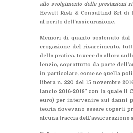
allo svol­gi­men­to del­le pre­sta­zio­ni ri
Hewitt Risk & Con­sul­tind Srl di Mi­
al pe­ri­to del­l’as­si­cu­ra­zio­ne.
Me­mo­ri di quan­to so­ste­nu­to dal s
ero­ga­zio­ne del ri­sar­ci­men­to, tut­
del­la pra­ti­ca. In­ve­ce da al­lo­ra sul
len­zio, so­prat­tut­to da par­te del­l’
in par­ti­co­la­re, come se quel­la po­
li­be­ra n. 220 del 15 no­vem­bre 2016
lan­cio 2016-2018” con la qua­le il Co
euro) per in­ter­ve­ni­re sui dan­ni 
teo­ria do­ve­va­no es­se­re co­per­ti pr
al­cu­na trac­cia del­l’as­si­cu­ra­zio­ne 