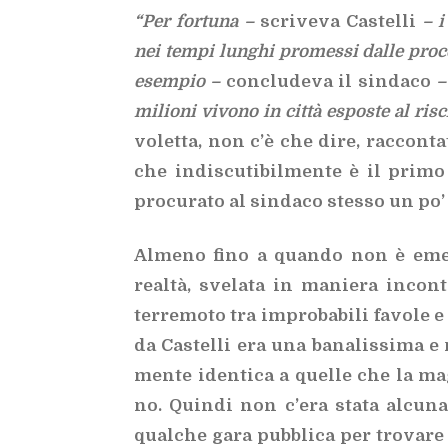
“Per for­tu­na –
scri­ve­va Ca­stel­li
– i 
nei tem­pi lun­ghi pro­mes­si dal­le pro­c
esem­pio –
con­clu­de­va il sin­da­co
– 
mi­lio­ni vi­vo­no in cit­tà espo­ste al ri­s
vo­let­ta, non c’è che dire, rac­con­ta­
che in­di­scu­ti­bil­men­te è il pri­m
pro­cu­ra­to al sin­da­co stes­so un po’
Al­me­no fino a quan­do non è emer­
real­tà, sve­la­ta in ma­nie­ra in­con­te­
ter­re­mo­to tra im­pro­ba­bi­li fa­vo­le e
da Ca­stel­li era una ba­na­lis­si­ma e n
men­te iden­ti­ca a quel­le che la mag
no. Quin­di non c’e­ra sta­ta al­cu­n
qual­che gara pub­bli­ca per tro­va­re u