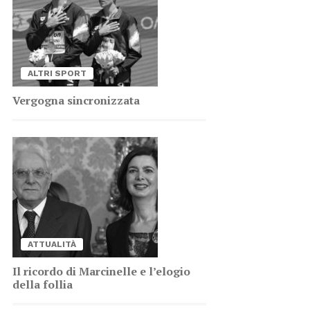
AL­TRI SPORT
Ver­go­gna sin­cro­niz­za­ta
AT­TUA­LI­TÀ
Il ri­cor­do di Mar­ci­nel­le e l’e­lo­gio
del­la fol­lia