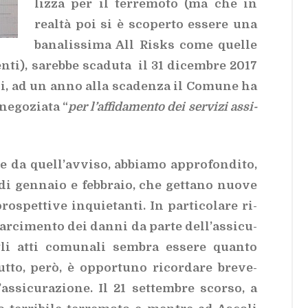
liz­za per il ter­re­mo­to (ma che in
real­tà poi si è sco­per­to es­se­re una
ba­na­lis­si­ma All Ri­sks come quel­le
enti), sa­reb­be sca­du­ta il 31 di­cem­bre 2017
­di, ad un anno alla sca­den­za il Co­mu­ne ha
ne­go­zia­ta “
per l’af­fi­da­men­to dei ser­vi­zi as­si­
e da quel­l’av­vi­so, ab­bia­mo ap­pro­fon­di­to,
i gen­na­io e feb­bra­io, che get­ta­no nuo­ve
spet­ti­ve in­quie­tan­ti. In par­ti­co­la­re ri­
r­ci­men­to dei dan­ni da par­te del­l’as­si­cu­
i atti co­mu­na­li sem­bra es­se­re quan­to
­to, però, è op­por­tu­no ri­cor­da­re bre­ve­
’as­si­cu­ra­zio­ne. Il 21 set­tem­bre scor­so, a