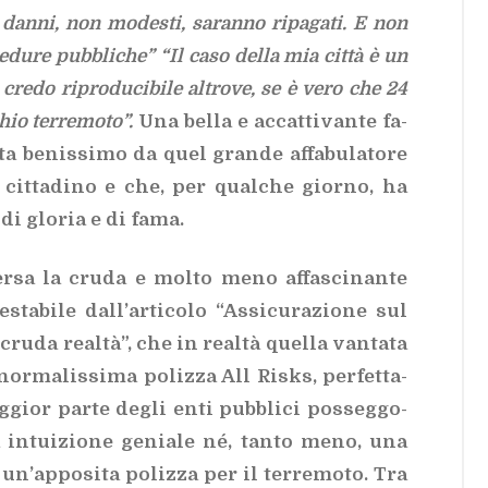
dan­ni, non mo­de­sti, sa­ran­no ri­pa­ga­ti. E non
e­du­re pub­bli­che” “Il caso del­la mia cit­tà è un
cre­do ri­pro­du­ci­bi­le al­tro­ve, se è vero che 24
chio ter­re­mo­to”.
Una bel­la e ac­cat­ti­van­te fa­
ta be­nis­si­mo da quel gran­de af­fa­bu­la­to­re
o cit­ta­di­no e che, per qual­che gior­no, ha
 di glo­ria e di fama.
sa la cru­da e mol­to meno af­fa­sci­nan­te
sta­bi­le dal­l’ar­ti­co­lo
“As­si­cu­ra­zio­ne sul
 cru­da real­tà”
, che in real­tà quel­la van­ta­ta
or­ma­lis­si­ma po­liz­za All Ri­sks, per­fet­ta­
­gior par­te de­gli enti pub­bli­ci pos­seg­go­
a in­tui­zio­ne ge­nia­le né, tan­to meno, una
n’ap­po­si­ta po­liz­za per il ter­re­mo­to. Tra