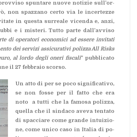
rov­vi­so spun­ta­re nuo­ve no­ti­zie sul­l’or­
rò, non spaz­za­no cer­to via le in­cer­tez­ze
ta­te in que­sta sur­rea­le vi­cen­da e, anzi,
b­bi e i mi­ste­ri. Tut­to par­te dal­l’av­vi­so
te di ope­ra­to­ri eco­no­mi­ci ad es­se­re in­vi­ta­ti
en­to dei ser­vi­zi as­si­cu­ra­ti­vi po­liz­za All Ri­sks
o, al lor­do de­gli one­ri fi­sca­li
” pub­bli­ca­to
­ne il 27 feb­bra­io scor­so.
Un atto di per se poco si­gni­fi­ca­ti­vo,
se non fos­se per il fat­to che era
noto a tut­ti che la fa­mo­sa po­liz­za,
quel­la che il sin­da­co ave­va ten­ta­to
di spac­cia­re come gran­de in­tui­zio­
ne, come uni­co caso in Ita­lia di po­