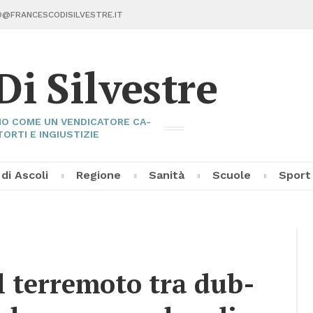
@FRAN­CE­SCO­DI­SIL­VE­STRE.IT
Di Sil­ve­stre
I­NO COME UN VEN­DI­CA­TO­RE CA­
TOR­TI E IN­GIU­STI­ZIE
 di Asco­li
Re­gio­ne
Sa­ni­tà
Scuo­le
Sport
Fran­ce­sco Di Sil­ve­stre
Asco­li C
Pal­la­vo­
Al­tri Sp
ul ter­re­mo­to tra dub­