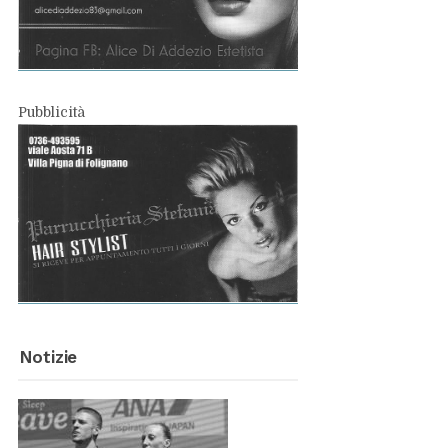
Pub­bli­ci­tà
No­ti­zie