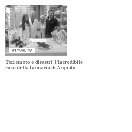
AT­TUA­LI­TÀ
Ter­re­mo­to e di­sa­stri: l’in­cre­di­bi­le
caso del­la far­ma­cia di Ar­qua­ta