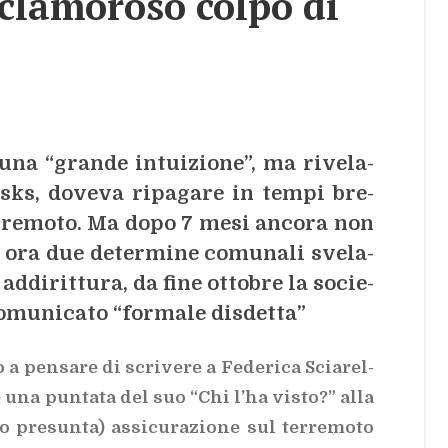
cla­mo­ro­so col­po di
una “gran­de in­tui­zio­ne”, ma ri­ve­la­
­sks, do­ve­va ri­pa­ga­re in tem­pi bre­
er­re­mo­to. Ma dopo 7 mesi an­co­ra non
 ora due de­ter­mi­ne co­mu­na­li sve­la­
­di­rit­tu­ra, da fine ot­to­bre la so­cie­
o­mu­ni­ca­to “for­ma­le di­sdet­ta”
 pen­sa­re di scri­ve­re a Fe­de­ri­ca Scia­rel­
re una pun­ta­ta del suo “Chi l’ha vi­sto?” alla
 pre­sun­ta) as­si­cu­ra­zio­ne sul ter­re­mo­to