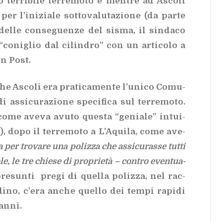
­ri­bi­le ter­re­mo­to e men­tre ad Asco­li
r l’i­ni­zia­le sot­to­va­lu­ta­zio­ne (da par­te
 del­le con­se­guen­ze del si­sma, il sin­da­co
to “co­ni­glio dal ci­lin­dro” con un ar­ti­co­lo a
ton Post.
che Asco­li era pra­ti­ca­men­te l’u­ni­co Co­mu­
as­si­cu­ra­zio­ne spe­ci­fi­ca sul ter­re­mo­to.
o come ave­va avu­to que­sta “ge­nia­le” in­tui­
), dopo il ter­re­mo­to a L’A­qui­la, come ave­
per tro­va­re una po­liz­za che as­si­cu­ras­se tut­ti
o­le, le tre chie­se di pro­prie­tà – con­tro even­tua­
pre­sun­ti pre­gi di quel­la po­liz­za, nel rac­
di­no, c’e­ra an­che quel­lo dei tem­pi ra­pi­di
an­ni.