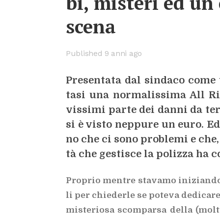
bi, mi­ste­ri ed un 
sce­na
Published 9 anni ago
Pre­sen­ta­ta dal sin­da­co come 
ta­si una nor­ma­lis­si­ma All Ri
vis­si­mi par­te dei dan­ni da t
si è vi­sto nep­pu­re un euro. Ed
no che ci sono pro­ble­mi e che, ad
tà che ge­sti­sce la po­liz­za ha c
Pro­prio men­tre sta­va­mo ini­zian­do a
li per chie­der­le se po­te­va de­di­ca­
mi­ste­rio­sa scom­par­sa del­la (mol­to