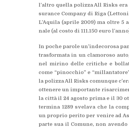
l’al­tro quel­la po­liz­za All Ri­sks era
su­ran­ce Com­pa­ny di Riga (Let­to­ni
L’A­qui­la (apri­le 2009) ma ol­tre 5 a
na­le (al co­sto di 111.150 euro l’an­no
In po­che pa­ro­le un’in­de­co­ro­sa pan
tra­sfor­ma­ta in un cla­mo­ro­so au­to­g
nel mi­ri­no del­le cri­ti­che e bol­la­
come “pi­noc­chio” e “mil­lan­ta­to­re”. 
la po­liz­za All Ri­sks co­mun­que c’e­ra
ot­te­ne­re un im­por­tan­te ri­sar­ci­me
la cit­tà il 24 ago­sto pri­ma e il 30 o
ter­mi­na 1289 sve­la­va che la com­pa
un pro­prio pe­ri­to per ve­ni­re ad As
par­te sua il Co­mu­ne, non aven­do 