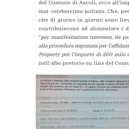
del
Co­mu­ne di Asco­li, ecco al­l’im­p
mai ce­le­ber­ri­ma po­liz­za. Che, pe
che di gior­no in gior­no sono lie­vi­
con­tri­bui­sco­no ad ali­men­ta­re i du
“
per ma­ni­fe­sta­zio­ne in­te­res­se, da par­
alla pro­ce­du­ra ne­go­zia­ta per l’af­fi­da­m
Pro­per­ty per l’im­por­to di 200 mila eur
nel­l’al­bo pre­to­rio on line del Co­mu