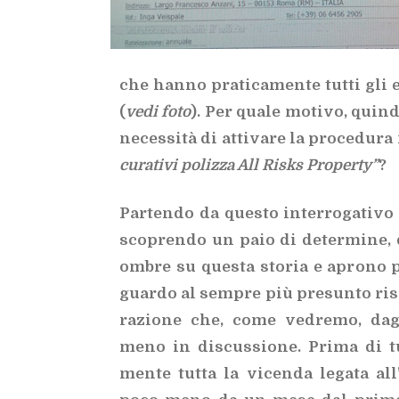
che han­no pra­ti­ca­men­te tut­ti gli 
(
vedi foto
). Per qua­le mo­ti­vo, quin
ne­ces­si­tà di at­ti­va­re la pro­ce­du­ra 
cu­ra­ti­vi po­liz­za All Ri­sks Pro­per­ty”
?
Par­ten­do da que­sto in­ter­ro­ga­ti­vo 
sco­pren­do un paio di de­ter­mi­ne, d
om­bre su que­sta sto­ria e apro­no pro­
guar­do al sem­pre più pre­sun­to ri­sa
ra­zio­ne che, come ve­dre­mo, da­gl
meno in di­scus­sio­ne. Pri­ma di tut
men­te tut­ta la vi­cen­da le­ga­ta al­l