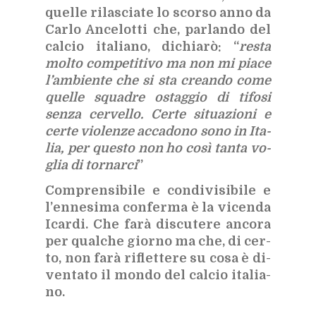
quel­le ri­la­scia­te lo scor­so anno da
Car­lo An­ce­lot­ti che, par­lan­do del
cal­cio ita­lia­no, di­chia­rò: “
re­sta
mol­to com­pe­ti­ti­vo ma non mi pia­ce
l
’
am­bien­te che si sta crean­do come
quel­le squa­dre ostag­gio di ti­fo­si
sen­za cer­vel­lo. Cer­te si­tua­zio­ni e
cer­te vio­len­ze ac­ca­do­no sono in Ita­
lia, per que­sto non ho così tan­ta vo­
glia di tor­nar­ci
”
Com­pren­si­bi­le e con­di­vi­si­bi­le e
l’en­ne­si­ma con­fer­ma è la vi­cen­da
Icar­di. Che farà di­scu­te­re an­co­ra
per qual­che gior­no ma che, di cer­
to, non farà ri­flet­te­re su cosa è di­
ven­ta­to il mon­do del cal­cio ita­lia­
no.