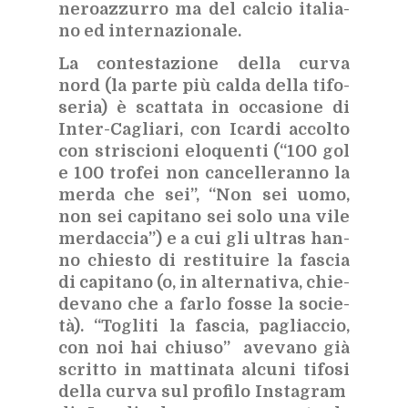
ne­roaz­zur­ro ma del cal­cio ita­lia­
no ed in­ter­na­zio­na­le.
La con­te­sta­zio­ne del­la cur­va
nord (la par­te più cal­da del­la ti­fo­
se­ria) è scat­ta­ta in oc­ca­sio­ne di
In­ter-Ca­glia­ri, con Icar­di ac­col­to
con stri­scio­ni elo­quen­ti (“100 gol
e 100 tro­fei non can­cel­le­ran­no la
mer­da che sei”, “Non sei uomo,
non sei ca­pi­ta­no sei solo una vile
mer­dac­cia”) e a cui gli ul­tras han­
no chie­sto di re­sti­tui­re la fa­scia
di ca­pi­ta­no (o, in al­ter­na­ti­va, chie­
de­va­no che a far­lo fos­se la so­cie­
tà). “To­gli­ti la fa­scia, pa­gliac­cio,
con noi hai chiu­so” ave­va­no già
scrit­to in mat­ti­na­ta al­cu­ni ti­fo­si
del­la cur­va sul pro­fi­lo In­sta­gram