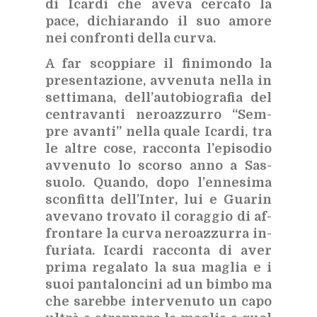
di Icar­di che ave­va cer­ca­to la
pace, di­chia­ran­do il suo amo­re
nei con­fron­ti del­la cur­va.
A far scop­pia­re il fi­ni­mon­do la
pre­sen­ta­zio­ne, av­ve­nu­ta nel­la in
set­ti­ma­na, del­l’au­to­bio­gra­fia del
cen­tra­van­ti ne­roaz­zur­ro “Sem­
pre avan­ti” nel­la qua­le Icar­di, tra
le al­tre cose, rac­con­ta l’e­pi­so­dio
av­ve­nu­to lo scor­so anno a Sas­
suo­lo. Quan­do, dopo l’en­ne­si­ma
scon­fit­ta del­l’In­ter, lui e Gua­rin
ave­va­no tro­va­to il co­rag­gio di af­
fron­ta­re la cur­va ne­roaz­zur­ra in­
fu­ria­ta. Icar­di rac­con­ta di aver
pri­ma re­ga­la­to la sua ma­glia e i
suoi pan­ta­lon­ci­ni ad un bim­bo ma
che sa­reb­be in­ter­ve­nu­to un capo