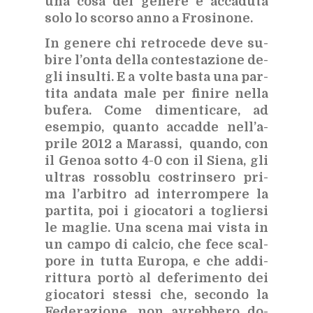
una cosa del ge­ne­re è ac­ca­du­ta
solo lo scor­so anno a Fro­si­no­ne.
In ge­ne­re chi re­tro­ce­de deve su­
bi­re l’on­ta del­la con­te­sta­zio­ne de­
gli in­sul­ti. E a vol­te ba­sta una par­
ti­ta an­da­ta male per fi­ni­re nel­la
bu­fe­ra. Come di­men­ti­ca­re, ad
esem­pio, quan­to ac­cad­de nel­l’a­
pri­le 2012 a Ma­ras­si, quan­do, con
il Ge­noa sot­to 4-0 con il Sie­na, gli
ul­tras ros­so­blu co­strin­se­ro pri­
ma l’ar­bi­tro ad in­ter­rom­pe­re la
par­ti­ta, poi i gio­ca­to­ri a to­glier­si
le ma­glie. Una sce­na mai vi­sta in
un cam­po di cal­cio, che fece scal­
po­re in tut­ta Eu­ro­pa, e che ad­di­
rit­tu­ra por­tò al de­fe­ri­men­to dei
gio­ca­to­ri stes­si che, se­con­do la
Fe­de­ra­zio­ne, non avreb­be­ro do­