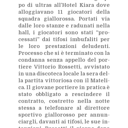
po di ul­tras al­l’Ho­tel Kia­ra dove
al­log­gia­va­no 11 gio­ca­to­ri del­la
squa­dra gial­lo­ros­sa. Por­ta­ti via
dal­le loro stan­ze e ra­du­na­ti nel­la
hall, i gio­ca­to­ri sono sta­ti “pro­
ces­sa­ti” dai ti­fo­si im­bu­fa­li­ti per
le loro pre­sta­zio­ni de­lu­den­ti.
Pro­ces­so che si è ter­mi­na­to con la
con­dan­na sen­za ap­pel­lo del por­
tie­re Vit­to­rio Ros­set­ti, av­vi­sta­to
in una di­sco­te­ca lo­ca­le la sera del­
la par­ti­ta vit­to­rio­sa con il Ma­te­li­
ca. Il gio­va­ne por­tie­re in pra­ti­ca è
sta­to ob­bli­ga­to a re­scin­de­re il
con­trat­to, co­stret­to nel­la not­te
stes­sa a te­le­fo­na­re al di­ret­to­re
spor­ti­vo gial­lo­ros­so per an­nun­
ciar­gli, da­van­ti ai ti­fo­si, le sue in­