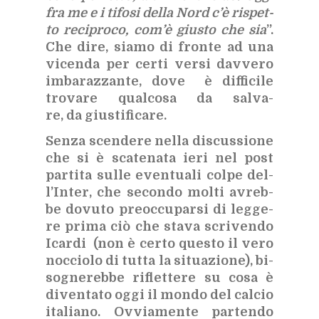
fra me e i ti­fo­si del­la Nord c’è ri­spet­
to re­ci­pro­co, com’è giu­sto che sia
”.
Che dire, sia­mo di fron­te ad una
vi­cen­da per cer­ti ver­si dav­ve­ro
im­ba­raz­zan­te, dove è dif­fi­ci­le
tro­va­re qual­co­sa da sal­va­
re, da giu­sti­fi­ca­re.
Sen­za scen­de­re nel­la di­scus­sio­ne
che si è sca­te­na­ta ieri nel post
par­ti­ta sul­le even­tua­li col­pe del­
l’In­ter, che se­con­do mol­ti avreb­
be do­vu­to pre­oc­cu­par­si di leg­ge­
re pri­ma ciò che sta­va scri­ven­do
Icar­di (non è cer­to que­sto il vero
noc­cio­lo di tut­ta la si­tua­zio­ne), bi­
so­gne­reb­be ri­flet­te­re su cosa è
di­ven­ta­to oggi il mon­do del cal­cio
ita­lia­no. Ov­via­men­te par­ten­do