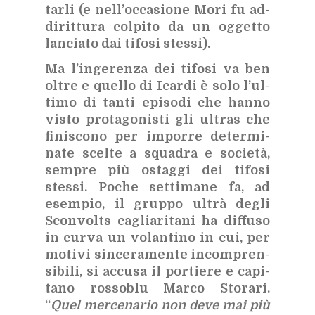
tar­li (e nel­l’oc­ca­sio­ne Mori fu ad­
di­rit­tu­ra col­pi­to da un og­get­to
lan­cia­to dai ti­fo­si stes­si).
Ma l’in­ge­ren­za dei ti­fo­si va ben
ol­tre e quel­lo di Icar­di è solo l’ul­
ti­mo di tan­ti epi­so­di che han­no
vi­sto pro­ta­go­ni­sti gli ul­tras che
fi­ni­sco­no per im­por­re de­ter­mi­
na­te scel­te a squa­dra e so­cie­tà,
sem­pre più ostag­gi dei ti­fo­si
stes­si. Po­che set­ti­ma­ne fa, ad
esem­pio, il grup­po ul­trà de­gli
Scon­vol­ts ca­glia­ri­ta­ni ha dif­fu­so
in cur­va un vo­lan­ti­no in cui, per
mo­ti­vi sin­ce­ra­men­te in­com­pren­
si­bi­li, si ac­cu­sa il por­tie­re e ca­pi­
ta­no ros­so­blu Mar­co Sto­ra­ri.
“
Quel mer­ce­na­rio non deve mai più