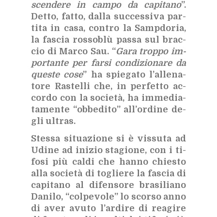
scen­de­re in cam­po da ca­pi­ta­no
”.
Det­to, fat­to, dal­la suc­ces­si­va par­
ti­ta in casa, con­tro la Samp­do­ria,
la fa­scia ros­so­blù pas­sa sul brac­
cio di Mar­co Sau. “
Gara trop­po im­
por­tan­te per far­si con­di­zio­na­re da
que­ste cose
” ha spie­ga­to l’al­le­na­
to­re Ra­stel­li che, in per­fet­to ac­
cor­do con la so­cie­tà, ha im­me­dia­
ta­men­te “ob­be­di­to” al­l’or­di­ne de­
gli ul­tras.
Stes­sa si­tua­zio­ne si è vis­su­ta ad
Udi­ne ad ini­zio sta­gio­ne, con i ti­
fo­si più cal­di che han­no chie­sto
alla so­cie­tà di to­glie­re la fa­scia di
ca­pi­ta­no al di­fen­so­re bra­si­lia­no
Da­ni­lo, “col­pe­vo­le” lo scor­so anno
di aver avu­to l’ar­di­re di rea­gi­re