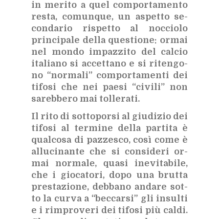
in me­ri­to a quel com­por­ta­men­to
re­sta, co­mun­que, un aspet­to se­
con­da­rio ri­spet­to al noc­cio­lo
prin­ci­pa­le del­la que­stio­ne: or­mai
nel mon­do im­paz­zi­to del cal­cio
ita­lia­no si ac­cet­ta­no e si ri­ten­go­
no “nor­ma­li” com­por­ta­men­ti dei
ti­fo­si che nei pae­si “ci­vi­li” non
sa­reb­be­ro mai tol­le­ra­ti.
Il rito di sot­to­por­si al giu­di­zio dei
ti­fo­si al ter­mi­ne del­la par­ti­ta è
qual­co­sa di paz­ze­sco, così come è
al­lu­ci­nan­te che si con­si­de­ri or­
mai nor­ma­le, qua­si ine­vi­ta­bi­le,
che i gio­ca­to­ri, dopo una brut­ta
pre­sta­zio­ne, deb­ba­no an­da­re sot­
to la cur­va a “bec­car­si” gli in­sul­ti
e i rim­pro­ve­ri dei ti­fo­si più cal­di.