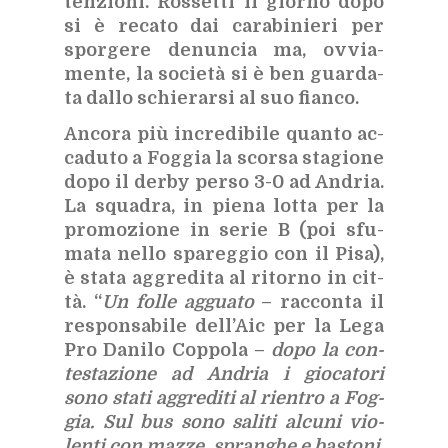
ten­zio­ni. Ros­set­ti il gior­no dopo
si è re­ca­to dai ca­ra­bi­nie­ri per
spor­ge­re de­nun­cia ma, ov­via­
men­te, la so­cie­tà si è ben guar­da­
ta dal­lo schie­rar­si al suo fian­co.
An­co­ra più in­cre­di­bi­le quan­to ac­
ca­du­to a Fog­gia la scor­sa sta­gio­ne
dopo il der­by per­so 3-0 ad An­dria.
La squa­dra, in pie­na lot­ta per la
pro­mo­zio­ne in se­rie B (poi sfu­
ma­ta nel­lo spa­reg­gio con il Pisa),
è sta­ta ag­gre­di­ta al ri­tor­no in cit­
tà. “
Un fol­le ag­gua­to
– rac­con­ta il
re­spon­sa­bi­le del­l’Aic per la Lega
Pro Da­ni­lo Cop­po­la –
dopo la con­
te­sta­zio­ne ad An­dria i gio­ca­to­ri
sono sta­ti ag­gre­di­ti al rien­tro a Fog­
gia. Sul bus sono sa­li­ti al­cu­ni vio­
len­ti con maz­ze, spran­ghe e ba­sto­ni.