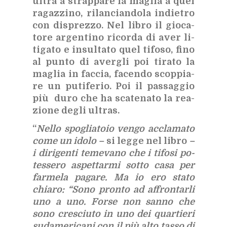
ul­trà a strap­pa­re la ma­glia a quel
ra­gaz­zi­no, ri­lan­cian­do­la in­die­tro
con di­sprez­zo. Nel li­bro il gio­ca­
to­re ar­gen­ti­no ri­cor­da di aver li­
ti­ga­to e in­sul­ta­to quel ti­fo­so, fino
al pun­to di aver­gli poi ti­ra­to la
ma­glia in fac­cia, fa­cen­do scop­pia­
re un pu­ti­fe­rio. Poi il pas­sag­gio
più duro che ha sca­te­na­to la rea­
zio­ne de­gli ul­tras.
“
Nel­lo spo­glia­to­io ven­go ac­cla­ma­to
come un ido­lo –
si leg­ge nel li­bro
–
i di­ri­gen­ti te­me­va­no che i ti­fo­si po­
tes­se­ro aspet­tar­mi sot­to casa per
far­me­la pa­ga­re. Ma io ero sta­to
chia­ro: “Sono pron­to ad af­fron­tar­li
uno a uno. For­se non san­no che
sono cre­sciu­to in uno dei quar­tie­ri
su­da­me­ri­ca­ni con il più alto tas­so di