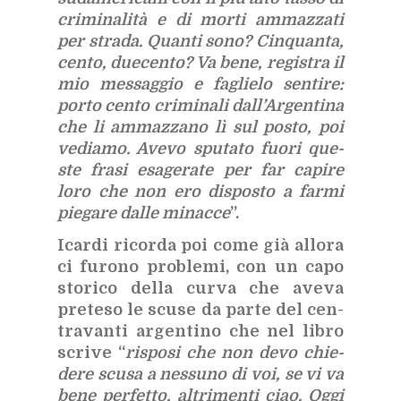
cri­mi­na­li­tà e di mor­ti am­maz­za­ti
per stra­da. Quan­ti sono? Cin­quan­ta,
cen­to, due­cen­to? Va bene, re­gi­stra il
mio mes­sag­gio e fa­glie­lo sen­ti­re:
por­to cen­to cri­mi­na­li dal­l’Ar­gen­ti­na
che li am­maz­za­no lì sul po­sto, poi
ve­dia­mo. Ave­vo spu­ta­to fuo­ri que­
ste fra­si esa­ge­ra­te per far ca­pi­re
loro che non ero di­spo­sto a far­mi
pie­ga­re dal­le mi­nac­ce
”.
Icar­di ri­cor­da poi come già al­lo­ra
ci fu­ro­no pro­ble­mi, con un capo
sto­ri­co del­la cur­va che ave­va
pre­te­so le scu­se da par­te del cen­
tra­van­ti ar­gen­ti­no che nel li­bro
scri­ve “
ri­spo­si che non devo chie­
de­re scu­sa a nes­su­no di voi, se vi va
bene per­fet­to, al­tri­men­ti ciao. Oggi