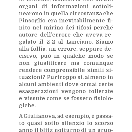
or­ga­ni di in­for­ma­zio­ni sot­to­li­
nea­ro­no in quel­la cir­co­stan­za che
Pin­so­glio era ine­vi­ta­bil­men­te fi­
ni­to nel mi­ri­no dei ti­fo­si per­ché
au­to­re del­l’er­ro­re che ave­va re­
ga­la­to il 2-2 al Lan­cia­no. Sia­mo
alla fol­lia, un er­ro­re, sep­pu­re de­
ci­si­vo, può in qual­che modo se
non giu­sti­fi­ca­re ma co­mun­que
ren­de­re com­pren­si­bi­le si­mi­li si­
tua­zio­ni? Pur­trop­po si, al­me­no in
al­cu­ni am­bien­ti dove or­mai cer­te
esa­spe­ra­zio­ni ven­go­no tol­le­ra­te
e vis­su­te come se fos­se­ro fi­sio­lo­
gi­che.
A Giu­lia­no­va, ad esem­pio, è pas­sa­
to qua­si sot­to si­len­zio lo scor­so
anno il bli­tz not­tur­no di un grup­