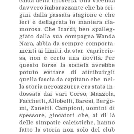
cal­da del­la ti­fo­se­ria. Una
vi­cen­da
dav­ve­ro im­ba­raz­zan­te che ha ori­
gi­ni dal­la pas­sa­ta sta­gio­ne e che
ieri è de­fla­gra­ta in ma­nie­ra cla­
mo­ro­sa. Che Icar­di, ben spal­leg­
gia­to dal­la sua com­pa­gna Wan­da
Nara, ab­bia da sem­pre com­por­ta­
men­ti ai li­mi­ti, da star ca­pric­cio­
sa, non è cer­to una no­vi­tà. Per
que­sto for­se la so­cie­tà avreb­be
po­tu­to evi­ta­re di at­tri­buir­gli
quel­la fa­scia da ca­pi­ta­no che nel­
la sto­ria ne­roaz­zur­ra era sta­ta in­
dos­sa­ta dai vari Cor­so, Maz­zo­la,
Fac­chet­ti, Al­to­bel­li, Ba­re­si, Ber­go­
mi, Za­net­ti. Cam­pio­ni, uo­mi­ni di
spes­so­re, gio­ca­to­ri che, al di là
del­le sim­pa­tie cal­ci­sti­che, han­no
fat­to la sto­ria non solo del club