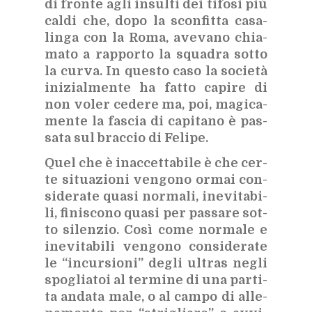
di fron­te agli in­sul­ti dei ti­fo­si più
cal­di che, dopo la scon­fit­ta ca­sa­
lin­ga con la Roma, ave­va­no chia­
ma­to a rap­por­to la squa­dra sot­to
la cur­va. In que­sto caso la so­cie­tà
ini­zial­men­te ha fat­to ca­pi­re di
non vo­ler ce­de­re ma, poi, ma­gi­ca­
men­te la fa­scia di ca­pi­ta­no è pas­
sa­ta sul brac­cio di Fe­li­pe.
Quel che è inac­cet­ta­bi­le è che cer­
te si­tua­zio­ni ven­go­no or­mai con­
si­de­ra­te qua­si nor­ma­li, ine­vi­ta­bi­
li, fi­ni­sco­no qua­si per pas­sa­re sot­
to si­len­zio. Così come nor­ma­le e
ine­vi­ta­bi­li ven­go­no con­si­de­ra­te
le “in­cur­sio­ni” de­gli ul­tras ne­gli
spo­glia­toi al ter­mi­ne di una par­ti­
ta an­da­ta male, o al cam­po di al­le­