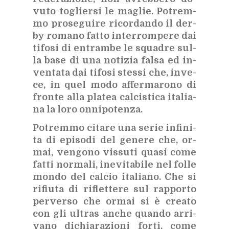
vu­to to­glier­si le ma­glie. Po­trem­
mo pro­se­gui­re ri­cor­dan­do il der­
by ro­ma­no fat­to in­ter­rom­pe­re dai
ti­fo­si di en­tram­be le squa­dre sul­
la base di una no­ti­zia fal­sa ed in­
ven­ta­ta dai ti­fo­si stes­si che, in­ve­
ce, in quel modo af­fer­ma­ro­no di
fron­te alla pla­tea cal­ci­sti­ca ita­lia­
na la loro on­ni­po­ten­za.
Po­trem­mo ci­ta­re una se­rie in­fi­ni­
ta di epi­so­di del ge­ne­re che, or­
mai, ven­go­no vis­su­ti qua­si come
fat­ti nor­ma­li, ine­vi­ta­bi­le nel fol­le
mon­do del cal­cio ita­lia­no. Che si
ri­fiu­ta di ri­flet­te­re sul rap­por­to
per­ver­so che or­mai si è crea­to
con gli ul­tras an­che quan­do ar­ri­
va­no di­chia­ra­zio­ni for­ti, come