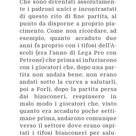
Che sono di­ven­ta­ti as­so­lu­ta­men­
te i pa­dro­ni uni­ci e in­con­tra­sta­ti
di que­sto rito di fine par­ti­ta, al
pun­to da di­spor­ne a pro­prio pia­
ci­men­to. Come non ri­cor­da­re, ad
esem­pio, quan­to ac­ca­du­to due
anni fa pro­prio con i ti­fo­si del­l’A­
sco­li (era l’an­no di Lega Pro con
Pe­tro­ne) che pri­ma si in­fu­ria­ro­no
con i gio­ca­to­ri che, dopo una par­
ti­ta non an­da­ta bene, non era­no
an­da­ti sot­to la cur­va a sa­lu­tar­li,
poi a For­lì, dopo la par­ti­ta per­sa
dai bian­co­ne­ri, re­spin­se­ro in
malo modo i gio­ca­to­ri che, vi­sto
quan­to era ac­ca­du­to po­che set­ti­
ma­ne pri­ma, an­da­ro­no co­mun­que
ver­so il set­to­re dove era­no ospi­
ta­ti i ti­fo­si bian­co­ne­ri per sa­lu­