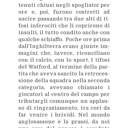
te­nu­ti chiu­si ne­gli spo­glia­toi per
ore e, poi, fu­ro­no co­stret­ti ad
usci­re pas­san­do tra due alti di ti­
fo­si in­fe­ro­ci­ti che li co­pri­ro­no di
in­sul­ti, il tut­to con­di­to an­che con
qual­che schiaf­fo. Po­che ore pri­ma
dal­l’In­ghil­ter­ra era­no giun­te im­
ma­gi­ni che, in­ve­ce, ri­con­ci­lia­no
con il cal­cio, con lo sport. I ti­fo­si
del Wat­ford, al ter­mi­ne del­la par­
ti­ta che ave­va san­ci­to la re­tro­ces­
sio­ne del­la squa­dra nel­la se­con­da
ca­te­go­ria, ave­va­no chia­ma­to i
gio­ca­to­ri al cen­tro del cam­po per
tri­bu­tar­gli co­mun­que un ap­plau­
so di rin­gra­zia­men­to, tra cori da
far ve­ni­re i bri­vi­di. Nel mon­do
an­glo­sas­so­ne è la pras­si, da noi