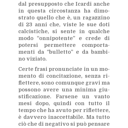
dal pre­sup­po­sto che Icar­di an­che
in que­sta cir­co­stan­za ha di­mo­
stra­to quel­lo che è, un ra­gaz­zi­no
di 23 anni che, vi­ste le sue doti
cal­ci­sti­che, si sen­te in qual­che
modo “on­ni­po­ten­te” e cre­de di
po­ter­si per­met­te­re com­por­ta­
men­ti da “bul­let­to” e da bam­bi­
no vi­zia­to.
Cer­te fra­si pro­nun­cia­te in un mo­
men­to di con­ci­ta­zio­ne, sen­za ri­
flet­te­re, sono co­mun­que gra­vi ma
pos­so­no ave­re una mi­ni­ma giu­
sti­fi­ca­zio­ne. Far­se­ne un van­to
mesi dopo, quin­di con tut­to il
tem­po che ha avu­to per ri­flet­te­re,
è dav­ve­ro inac­cet­ta­bi­le. Ma tut­to
ciò che di ne­ga­ti­vo si può pen­sa­re