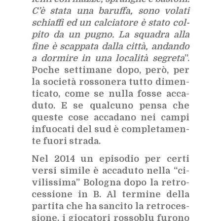
C
’
è sta­ta una ba­ruf­fa, sono vo­la­ti
schiaf­fi ed un cal­cia­to­re è sta­to col­
pi­to da un pu­gno. La squa­dra alla
fine è scap­pa­ta dal­la cit­tà, an­dan­do
a dor­mi­re in una lo­ca­li­tà se­gre­ta
”.
Po­che set­ti­ma­ne dopo, però, per
la so­cie­tà ros­so­ne­ra tut­to di­men­
ti­ca­to, come se nul­la fos­se ac­ca­
du­to. E se qual­cu­no pen­sa che
que­ste cose ac­ca­da­no nei cam­pi
in­fuo­ca­ti del sud è com­ple­ta­men­
te fuo­ri stra­da.
Nel 2014 un epi­so­dio per cer­ti
ver­si si­mi­le è ac­ca­du­to nel­la “ci­
vi­lis­si­ma” Bo­lo­gna dopo la re­tro­
ces­sio­ne in B. Al ter­mi­ne del­la
par­ti­ta che ha san­ci­to la re­tro­ces­
sio­ne, i gio­ca­to­ri ros­so­blu fu­ro­no