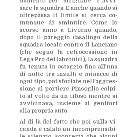
na­men­to per “stri­glia­re” e av­vi­
sa­re la squa­dra. E an­che quan­do si
ol­tre­pas­sa il li­mi­te si cer­ca co­
mun­que di smi­nui­re. Come lo
scor­so anno a Li­vor­no quan­do,
dopo il pa­reg­gio ca­sa­lin­go del­la
squa­dra lo­ca­le con­tro il Lan­cia­no
(che se­gnò la re­tro­ces­sio­ne in
Lega Pro dei la­bro­ni­ci), la squa­dra
fu te­nu­ta in ostag­gio fino al­l’u­na
di not­te tra in­sul­ti e mi­nac­ce di
ogni tipo, poi sfo­cia­te nel­l’ag­gres­
sio­ne al por­tie­re Pin­so­glio col­pi­
to al vol­to da un ti­fo­so men­tre si
av­vi­ci­na­va, in­sie­me ai ge­ni­to­ri
alla pro­pria auto.
Al di là del fat­to che poi sul­la vi­
cen­da è ca­la­to un in­com­pren­si­bi­
le si­len­zio, scon­cer­ta che al­cu­ni