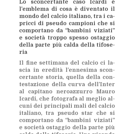
Lo scon­cer­tan­te caso Icar­di è
l’em­ble­ma di cosa è di­ven­ta­to il
mon­do del cal­cio ita­lia­no, tra i ca­
pric­ci di pseu­do cam­pio­ni che si
com­por­ta­no da “bam­bi­ni vi­zia­ti”
e so­cie­tà trop­po spes­so ostag­gio
del­la par­te più cal­da del­la ti­fo­se­
ria
Il fine set­ti­ma­na del cal­cio ci la­
scia in ere­di­tà l’en­ne­si­ma scon­
cer­tan­te sto­ria, quel­la del­la con­
te­sta­zio­ne del­la cur­va del­l’In­ter
al ca­pi­ta­no ne­roaz­zur­ro Mau­ro
Icar­di, che fo­to­gra­fa al me­glio al­
cu­ni dei prin­ci­pa­li mali del cal­cio
ita­lia­no, tra pseu­do star che si
com­por­ta­no da “bam­bi­ni vi­zia­ti”
e so­cie­tà ostag­gio del­la par­te più